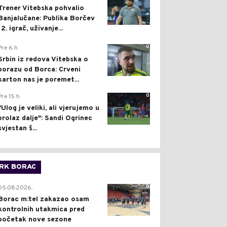
Trener Vitebska pohvalio
Banjalučane: Publika Borčev
12. igrač, uživanje...
0
Pre 6 h
Srbin iz redova Vitebska o
porazu od Borca: Crveni
karton nas je poremet...
0
Pre 15 h
"Ulog je veliki, ali vjerujemo u
prolaz dalje": Sandi Ogrinec
svjestan š...
RK BORAC
0
05.08.2026.
Borac m:tel zakazao osam
kontrolnih utakmica pred
početak nove sezone