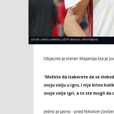
IZVOR: JARED LENNON / GETTY IMAGES / PROFIMEDIA
Objasnio je trener Majamija šta je Jo
"
Možete da izaberete da se slobod
svoju volju u igru. I nije bitno k
svoje volje igri, a to ste mogli d
Jedno je jasno - pred Nikolom Jovićem