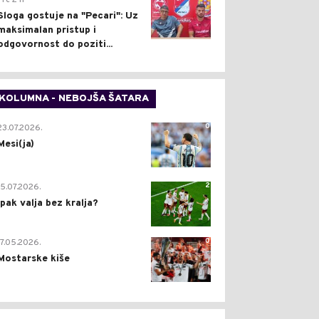
Pre 2 h
Sloga gostuje na "Pecari": Uz
maksimalan pristup i
odgovornost do poziti...
KOLUMNA - NEBOJŠA ŠATARA
0
23.07.2026.
Mesi(ja)
2
15.07.2026.
Ipak valja bez kralja?
0
17.05.2026.
Mostarske kiše