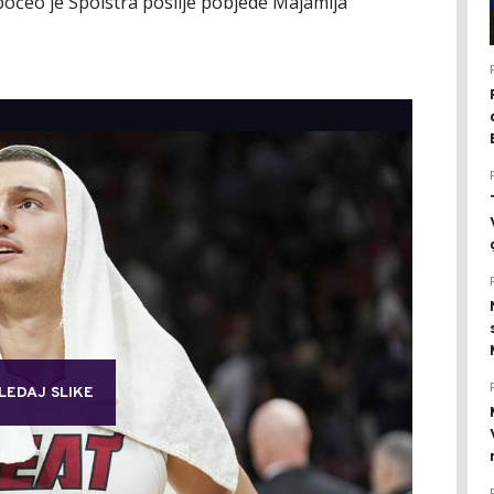
apočeo je Spolstra poslije pobjede Majamija
LEDAJ SLIKE