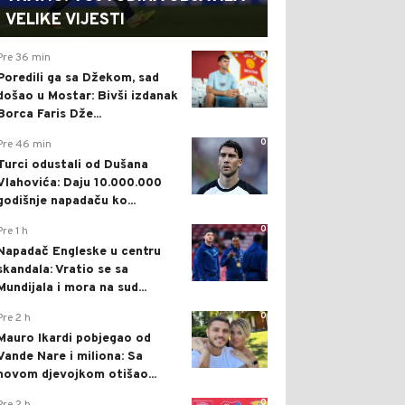
VELIKE VIJESTI
0
Pre 36 min
Poredili ga sa Džekom, sad
došao u Mostar: Bivši izdanak
Borca Faris Dže...
0
Pre 46 min
Turci odustali od Dušana
Vlahovića: Daju 10.000.000
godišnje napadaču ko...
0
Pre 1 h
Napadač Engleske u centru
skandala: Vratio se sa
Mundijala i mora na sud...
0
Pre 2 h
Mauro Ikardi pobjegao od
Vande Nare i miliona: Sa
novom djevojkom otišao...
0