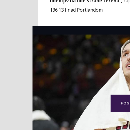
ubedljiv na obe strane terena
", z
136:131 nad Portlandom.
POG