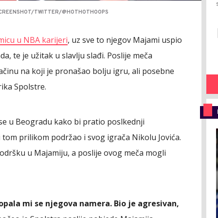
A, SCREENSHOT/TWITTER/@HOTHOTHOOPS
micu u NBA karijeri
, uz sve to njegov Majami uspio
a, te je užitak u slavlju slađi. Poslije meča
ačinu na koji je pronašao bolju igru, ali posebne
rika Spolstre.
e u Beogradu kako bi pratio poslkednji
 tom prilikom podržao i svog igrača Nikolu Jovića.
 podršku u Majamiju, a poslije ovog meča mogli
opala mi se njegova namera. Bio je agresivan,