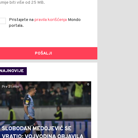
smije biti više od 25 MB.
Pristajete na
pravila korišćenja
Mondo
portala.
POŠALJI
NAJNOVIJE
0
Pre 31 min
SLOBODAN MEDOJEVIĆ SE
VRATIO: VOJVODINA OBJAVILA