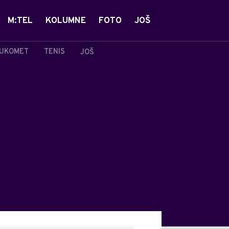
M:TEL
KOLUMNE
FOTO
JOŠ
UKOMET
TENIS
JOŠ