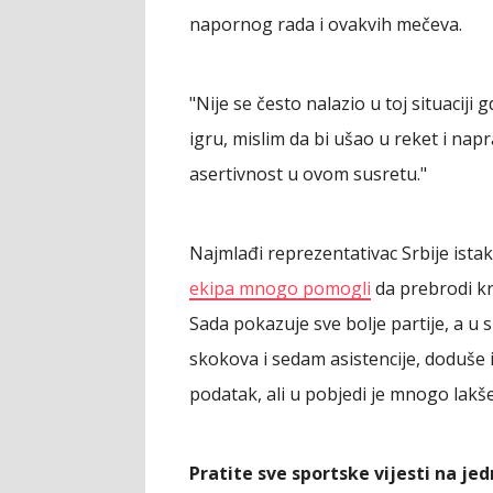
napornog rada i ovakvih mečeva.
"Nije se često nalazio u toj situacij
igru, mislim da bi ušao u reket i nap
asertivnost u ovom susretu."
Najmlađi reprezentativac Srbije ista
ekipa mnogo pomogli
da prebrodi kr
Sada pokazuje sve bolje partije, a u
skokova i sedam asistencije, doduše iz
podatak, ali u pobjedi je mnogo lakš
Pratite sve sportske vijesti na j