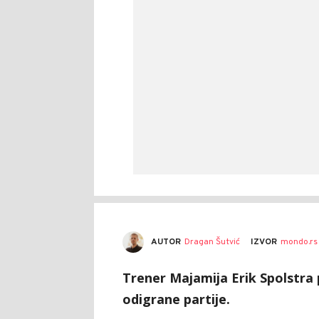
AUTOR
Dragan Šutvić
IZVOR
mondo.rs
Trener Majamija Erik Spolstra 
odigrane partije.