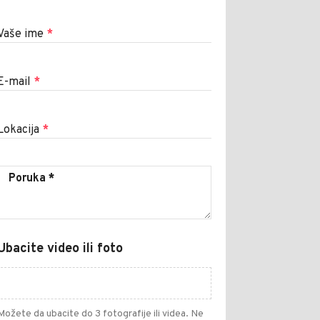
Vaše ime
*
E-mail
*
Lokacija
*
Ubacite video ili foto
Možete da ubacite do 3 fotografije ili videa. Ne