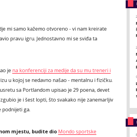
i gdje mi samo kažemo otvoreno - vi nam kreirate
ravio pravu igru. Jednostavno mi se sviđa ta
kao je
na konferenciji za medije da su mu treneri i
izu u kojoj se nedavno našao - mentalnu i fizičku.
 susretu sa Portlandom upisao je 29 poena, devet
gubio je i šest lopti, što svakako nije zanemarljiv
e podnijeti ga.
ednom mjestu, budite dio
Mondo sportske