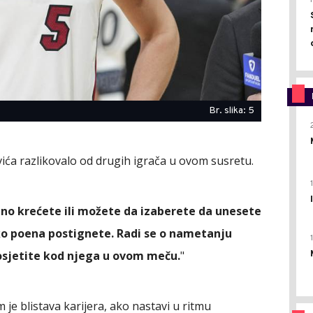
Br. slika: 5
vića razlikovalo od drugih igrača u ovom susretu.
no krećete ili možete da izaberete da unesete
oliko poena postignete. Radi se o nametanju
a osjetite kod njega u ovom meču.
"
 je blistava karijera, ako nastavi u ritmu