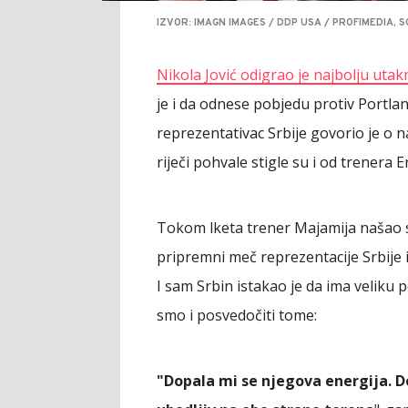
IZVOR: IMAGN IMAGES / DDP USA / PROFIMEDI
Nikola Jović odigrao je najbolju utak
je i da odnese pobjedu protiv Portland
reprezentativac Srbije govorio je o n
riječi pohvale stigle su i od trenera E
Tokom lketa trener Majamija našao s
pripremni meč reprezentacije Srbije i
I sam Srbin istakao je da ima veliku
smo i posvedočiti tome:
"Dopala mi se njegova energija. D