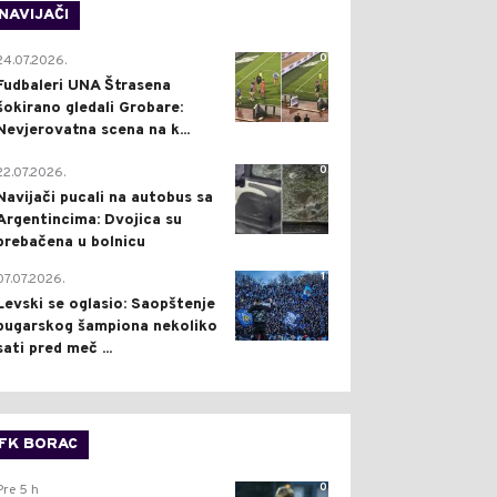
NAVIJAČI
0
24.07.2026.
Fudbaleri UNA Štrasena
šokirano gledali Grobare:
Nevjerovatna scena na k...
0
22.07.2026.
Navijači pucali na autobus sa
Argentincima: Dvojica su
prebačena u bolnicu
1
07.07.2026.
Levski se oglasio: Saopštenje
bugarskog šampiona nekoliko
sati pred meč ...
FK BORAC
0
Pre 5 h