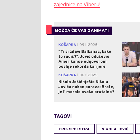
zajednice na Viberu!
MOŽDA ĆE VAS ZANIMATI
KOŠARKA
09.11.2025.
|
"Ti si žilavi Balkanac, kako
to radiš?": Jović oduševio
Amerikance odgovorom
poslije rekorda karijere
KOŠARKA
06.11.2025.
|
Nikola Jokić tješio Nikolu
Jovića nakon poraza: Brate,
je l' moralo ovako brutalno?
TAGOVI
ERIK SPOLSTRA
NIKOLA JOVIĆ