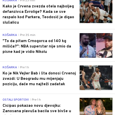
KOŠARKA
Pre 23 min
|
Kako je Crvena zvezda otela najboljeg
defanzivca Evrolige? Kada se sve
raspalo kod Parkera, Teodosić je digao
slušalicu
0
KOŠARKA
Pre 35 min
|
"To da pitam Crnogorca od 140 kg
mišića?": NBA superstar nije smio da
pisne kad je vidio Nikolu
0
KOŠARKA
Pre 1 h
|
Ko je Nik Vejler Bab i šta donosi Crvenoj
zvezdi: U Beogradu mu mijenjaju
poziciju, daće mu najteži zadatak
0
OSTALI SPORTOVI
Pre 1 h
|
Cicipas pokazao novu djevojku:
Zanosana plavuša bacila sve bivše u