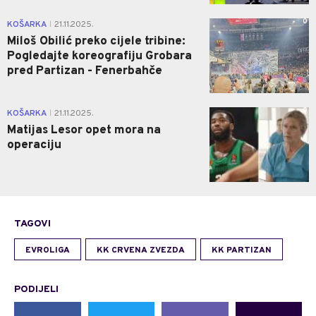
0
KOŠARKA
21.11.2025.
|
Miloš Obilić preko cijele tribine:
Pogledajte koreografiju Grobara
pred Partizan - Fenerbahče
0
KOŠARKA
21.11.2025.
|
Matijas Lesor opet mora na
operaciju
TAGOVI
EVROLIGA
KK CRVENA ZVEZDA
KK PARTIZAN
PODIJELI