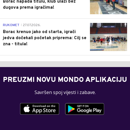
Borac napada titulu, klub ulazi bez
dugova prema igračima!
0
RUKOMET
27.07.2026.
|
Borac krenuo jako od starta, igrači
jedva dočekali početak priprema: Cilj se
zna - titula!
PREUZMI NOVU MONDO APLIKACIJU
Savršen spoj vijesti i zabave.