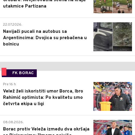
Grobare: Nevjerovatna scena na kraju
utakmice Partizana
0
22.07.2026.
Navijači pucali na autobus sa
Argentincima: Dvojica su prebačena u
bolnicu
FK BORAC
0
Pre 16 h
Velež želi iskoristiti umor Borca, Ibro
Rahimić optimista: Po kvalitetu smo
četvrta ekipa u ligi
0
08.08.2026.
Borac protiv Veleža između dva okršaja