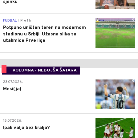
sjenku
0
FUDBAL
Pre 1 h
|
Potpuno uništen teren na modernom
stadionu u Srbiji: Užasna slika sa
utakmice Prve lige
KOLUMNA - NEBOJŠA ŠATARA
0
23.07.2026.
Mesi(ja)
2
15.07.2026.
Ipak valja bez kralja?