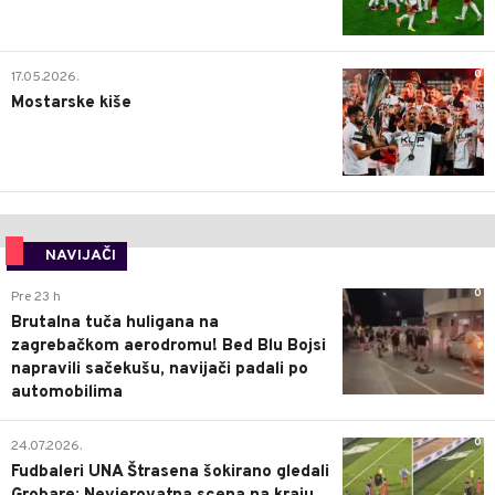
0
17.05.2026.
Mostarske kiše
NAVIJAČI
0
Pre 23 h
Brutalna tuča huligana na
zagrebačkom aerodromu! Bed Blu Bojsi
napravili sačekušu, navijači padali po
automobilima
0
24.07.2026.
Fudbaleri UNA Štrasena šokirano gledali