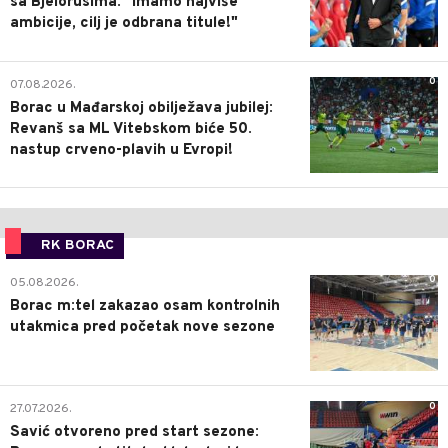
sa Bjelorusima: "Imamo najviše
ambicije, cilj je odbrana titule!"
0
07.08.2026.
Borac u Mađarskoj obilježava jubilej:
Revanš sa ML Vitebskom biće 50.
nastup crveno-plavih u Evropi!
RK BORAC
0
05.08.2026.
Borac m:tel zakazao osam kontrolnih
utakmica pred početak nove sezone
0
27.07.2026.
Savić otvoreno pred start sezone: