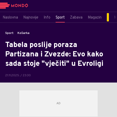
Naslovna
Najnovije
Info
Sport
Zabava
Magazin
M
Sport
Košarka
Tabela poslije poraza
Partizana i Zvezde: Evo kako
sada stoje "vječiti" u Evroligi
21.11.2025. / 23:30