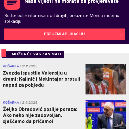
Naše vijesti ne morate da provjeravate
Budite bolje informisani od drugih, preuzmite Mondo mobilnu
aplikaciju
PREUZMI APLIKACIJU
MOŽDA ĆE VAS ZANIMATI
1
KOŠARKA
21.11.2025.
|
Zvezda ispustila Valensiju u
drami: Kalinić i Mekintajer prosuli
napad za pobjedu
0
KOŠARKA
21.11.2025.
|
Željko Obradović poslije poraza:
Ako neko nije zadovoljan,
sješćemo da pričamo!