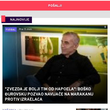
POŠALJI
NAJNOVIJE
0
Pre 11 min
FUDBAL
"ZVEZDA JE BOLJI TIM OD HAPOELA": BOŠKO
ĐUROVSKU POZVAO NAVIJAČE NA MARAKANU
PROTIV IZRAELACA
0