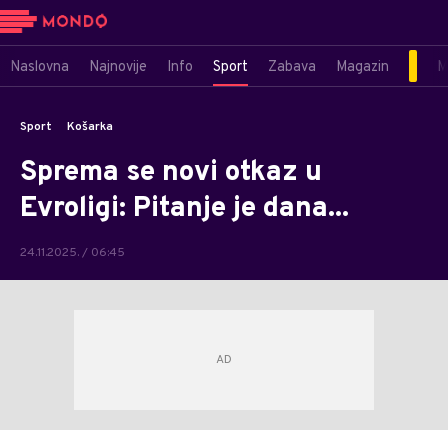
Naslovna
Najnovije
Info
Sport
Zabava
Magazin
M
Sport
Košarka
Sprema se novi otkaz u
Evroligi: Pitanje je dana...
24.11.2025. / 06:45