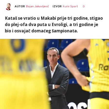
AUTOR
Bojan Jakovljević
0
IZVOR
Kurir Sport
Kataš se vratio u Makabi prije tri godine, stigao
do plej-ofa dva puta u Evroligi, a tri godine je
bio i osvajač domaćeg šampionata.