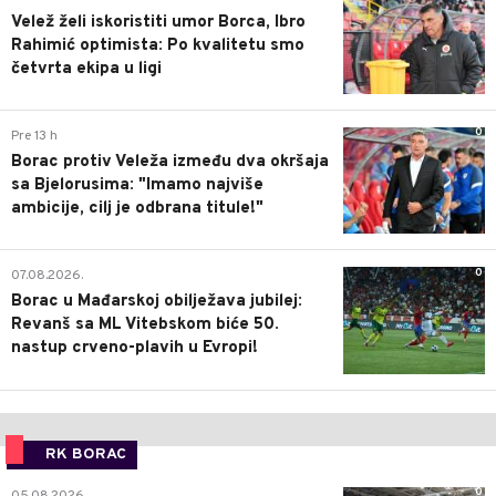
Velež želi iskoristiti umor Borca, Ibro
Rahimić optimista: Po kvalitetu smo
četvrta ekipa u ligi
0
Pre 13 h
Borac protiv Veleža između dva okršaja
sa Bjelorusima: "Imamo najviše
ambicije, cilj je odbrana titule!"
0
07.08.2026.
Borac u Mađarskoj obilježava jubilej:
Revanš sa ML Vitebskom biće 50.
nastup crveno-plavih u Evropi!
RK BORAC
0
05.08.2026.