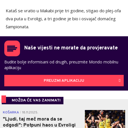
Kataš se vratio u Makabi prije tri godine, stigao do plej-ofa
dva puta u Evroligi, a tri godine je bio i osvajač domaćeg
šampionata.
Naše vijesti ne morate da provjeravate
Budite bolje informisani od drugih, preuzmite Mondo mobilnu
aplikaciju
PREUZMI APLIKACIJU
MOŽDA ĆE VAS ZANIMATI
0
KOŠARKA
18.11.2025.
|
"Ljudi, taj meč mora da se
odgodi": Potpuni haos u Evroligi