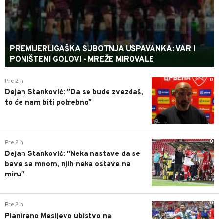
PREMIJERLIGAŠKA SUBOTNJA USPAVANKA: VAR I
PONIŠTENI GOLOVI - MREŽE MIROVALE
0
Pre 2 h
Dejan Stanković: "Da se bude zvezdaš,
to će nam biti potrebno"
0
Pre 2 h
Dejan Stanković: "Neka nastave da se
bave sa mnom, njih neka ostave na
miru"
0
Pre 2 h
Planirano Mesijevo ubistvo na