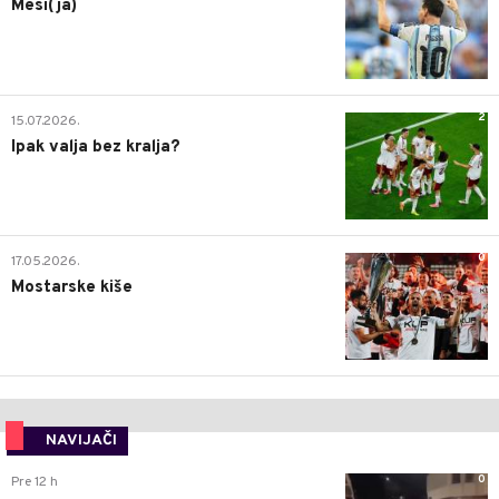
Mesi(ja)
2
15.07.2026.
Ipak valja bez kralja?
0
17.05.2026.
Mostarske kiše
NAVIJAČI
0
Pre 12 h