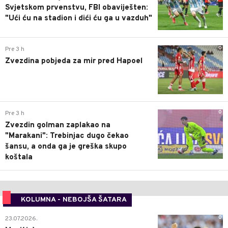
Svjetskom prvenstvu, FBI obaviješten:
"Ući ću na stadion i dići ću ga u vazduh"
0
Pre 3 h
Zvezdina pobjeda za mir pred Hapoel
0
Pre 3 h
Zvezdin golman zaplakao na
"Marakani": Trebinjac dugo čekao
šansu, a onda ga je greška skupo
koštala
KOLUMNA - NEBOJŠA ŠATARA
0
23.07.2026.