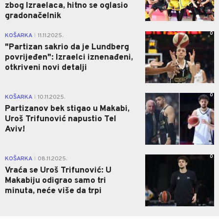
zbog Izraelaca, hitno se oglasio
gradonačelnik
0
KOŠARKA
11.11.2025.
|
"Partizan sakrio da je Lundberg
povrijeđen": Izraelci iznenađeni,
otkriveni novi detalji
0
KOŠARKA
10.11.2025.
|
Partizanov bek stigao u Makabi,
Uroš Trifunović napustio Tel
Aviv!
0
KOŠARKA
08.11.2025.
|
Vraća se Uroš Trifunović: U
Makabiju odigrao samo tri
minuta, neće više da trpi