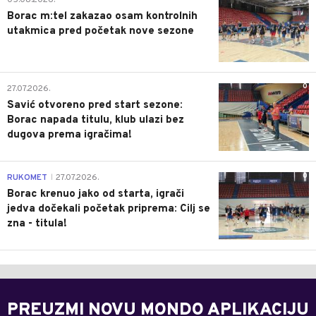
Borac m:tel zakazao osam kontrolnih
utakmica pred početak nove sezone
0
27.07.2026.
Savić otvoreno pred start sezone:
Borac napada titulu, klub ulazi bez
dugova prema igračima!
0
RUKOMET
27.07.2026.
|
Borac krenuo jako od starta, igrači
jedva dočekali početak priprema: Cilj se
zna - titula!
PREUZMI NOVU MONDO APLIKACIJU