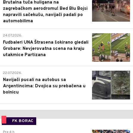
Brutalna tuča huligana na
zagrebačkom aerodromu! Bed Blu Bojsi
napravili sačekušu, navijači padali po
automobilima
0
24.07.2026.
Fudbaleri UNA Štrasena šokirano gledali
Grobare: Nevjerovatna scena na kraju
utakmice Partizana
0
22.07.2026.
Navijači pucali na autobus sa
Argentincima: Dvojica su prebačena u
bolnicu
FK BORAC
0
Pre 4 h