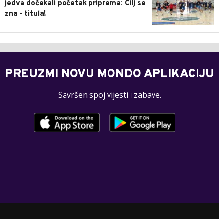
jedva dočekali početak priprema: Cilj se
zna - titula!
PREUZMI NOVU MONDO APLIKACIJU
Savršen spoj vijesti i zabave.