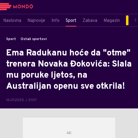
Naslovna
Najnovije
Info
Sport
Zabava
Magazin
M
Sport
Ostali sportovi
Ema Radukanu hoće da "otme"
trenera Novaka Đokovića: Slala
mu poruke ljetos, na
Australijan openu sve otkrila!
16.01.2025. / 21:07