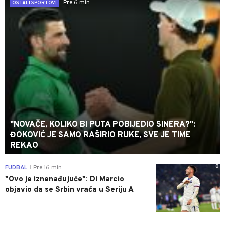
Pre 6 min
OSTALI SPORTOVI
"NOVAČE, KOLIKO BI PUTA POBIJEDIO SINERA?":
ĐOKOVIĆ JE SAMO RAŠIRIO RUKE, SVE JE TIME
REKAO
0
FUDBAL
Pre 16 min
|
"Ovo je iznenađujuće": Di Marcio
objavio da se Srbin vraća u Seriju A