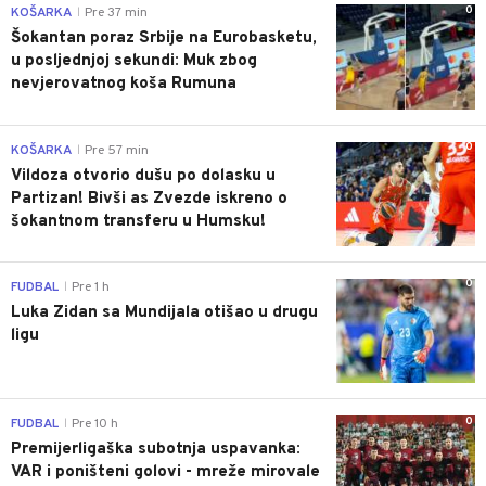
0
KOŠARKA
Pre 37 min
|
Šokantan poraz Srbije na Eurobasketu,
u posljednjoj sekundi: Muk zbog
nevjerovatnog koša Rumuna
0
KOŠARKA
Pre 57 min
|
Vildoza otvorio dušu po dolasku u
Partizan! Bivši as Zvezde iskreno o
šokantnom transferu u Humsku!
0
FUDBAL
Pre 1 h
|
Luka Zidan sa Mundijala otišao u drugu
ligu
0
FUDBAL
Pre 10 h
|
Premijerligaška subotnja uspavanka:
VAR i poništeni golovi - mreže mirovale