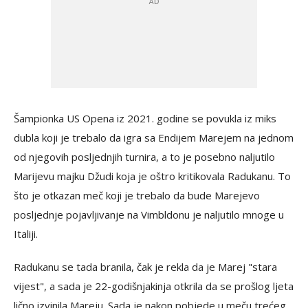
Šampionka US Opena iz 2021. godine se povukla iz miks
dubla koji je trebalo da igra sa Endijem Marejem na jednom
od njegovih posljednjih turnira, a to je posebno naljutilo
Marijevu majku Džudi koja je oštro kritikovala Radukanu. To
što je otkazan meč koji je trebalo da bude Marejevo
posljednje pojavljivanje na Vimbldonu je naljutilo mnoge u
Italiji.
Radukanu se tada branila, čak je rekla da je Marej "stara
vijest", a sada je 22-godišnjakinja otkrila da se prošlog ljeta
lično izvinila Mareju. Sada je nakon pobjede u meču trećeg