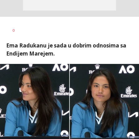
Nebojša
AUTOR
0
Šatara
Ema Radukanu je sada u dobrim odnosima sa
Endijem Marejem.