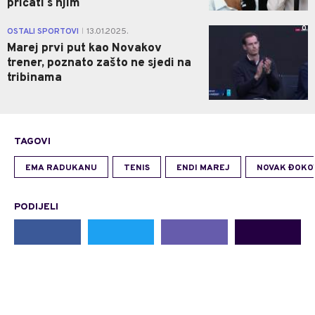
pričati s njim
0
OSTALI SPORTOVI
13.01.2025.
|
Marej prvi put kao Novakov
trener, poznato zašto ne sjedi na
tribinama
TAGOVI
EMA RADUKANU
TENIS
ENDI MAREJ
NOVAK ĐOKO
PODIJELI