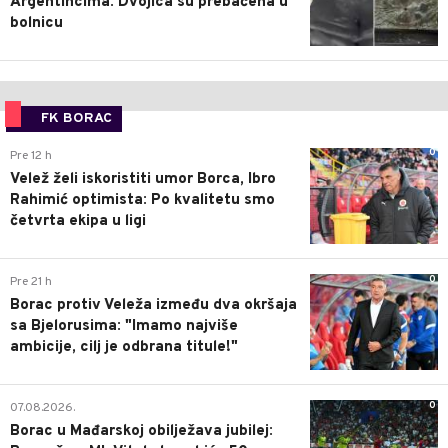
Argentincima: Dvojica su prebačena u
bolnicu
FK BORAC
0
Pre 12 h
Velež želi iskoristiti umor Borca, Ibro
Rahimić optimista: Po kvalitetu smo
četvrta ekipa u ligi
0
Pre 21 h
Borac protiv Veleža između dva okršaja
sa Bjelorusima: "Imamo najviše
ambicije, cilj je odbrana titule!"
0
07.08.2026.
Borac u Mađarskoj obilježava jubilej: