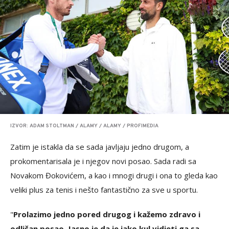
IZVOR: ADAM STOLTMAN / ALAMY / ALAMY / PROFIMEDIA
Zatim je istakla da se sada javljaju jedno drugom, a
prokomentarisala je i njegov novi posao. Sada radi sa
Novakom Đokovićem, a kao i mnogi drugi i ona to gleda kao
veliki plus za tenis i nešto fantastično za sve u sportu.
"
Prolazimo jedno pored drugog i kažemo zdravo i
odličan posao. Jasno je da je jako kul vidjeti ga sa