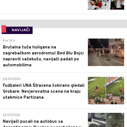
NAVIJAČI
0
Pre 19 h
Brutalna tuča huligana na
zagrebačkom aerodromu! Bed Blu Bojsi
napravili sačekušu, navijači padali po
automobilima
0
24.07.2026.
Fudbaleri UNA Štrasena šokirano gledali
Grobare: Nevjerovatna scena na kraju
utakmice Partizana
0
22.07.2026.
Navijači pucali na autobus sa