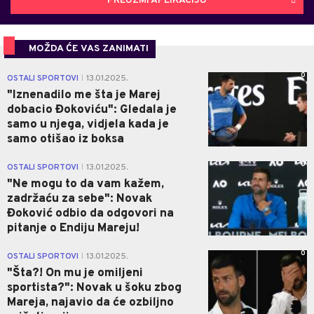
PREUZMI APLIKACIJU
MOŽDA ĆE VAS ZANIMATI
0
OSTALI SPORTOVI
13.01.2025.
|
"Iznenadilo me šta je Marej
dobacio Đokoviću": Gledala je
samo u njega, vidjela kada je
samo otišao iz boksa
0
OSTALI SPORTOVI
13.01.2025.
|
"Ne mogu to da vam kažem,
zadržaću za sebe": Novak
Đoković odbio da odgovori na
pitanje o Endiju Mareju!
0
OSTALI SPORTOVI
13.01.2025.
|
"Šta?! On mu je omiljeni
sportista?": Novak u šoku zbog
Mareja, najavio da će ozbiljno