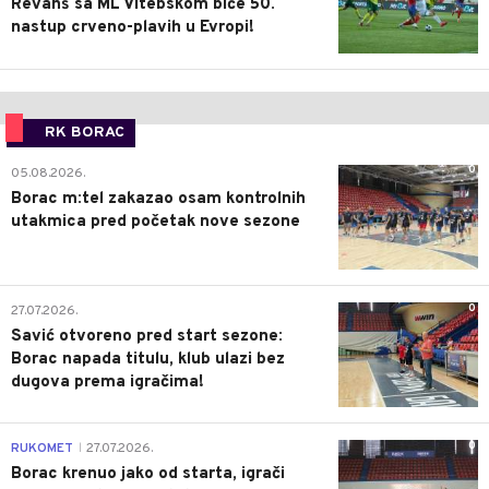
Revanš sa ML Vitebskom biće 50.
nastup crveno-plavih u Evropi!
RK BORAC
0
05.08.2026.
Borac m:tel zakazao osam kontrolnih
utakmica pred početak nove sezone
0
27.07.2026.
Savić otvoreno pred start sezone:
Borac napada titulu, klub ulazi bez
dugova prema igračima!
0
RUKOMET
27.07.2026.
|
Borac krenuo jako od starta, igrači