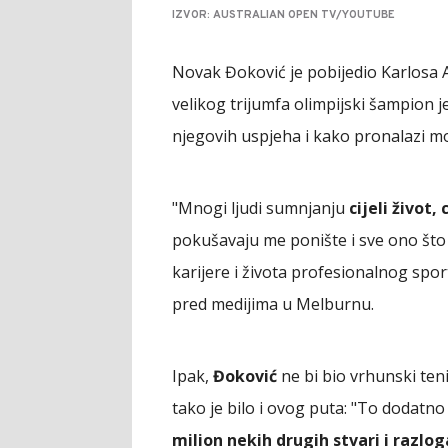
IZVOR: AUSTRALIAN OPEN TV/YOUTUBE
Novak Đoković je pobijedio Karlosa A
velikog trijumfa olimpijski šampion je
njegovih uspjeha i kako pronalazi mot
"Mnogi ljudi sumnjanju
cijeli život,
pokušavaju me ponište i sve ono što 
karijere i života profesionalnog spor
pred medijima u Melburnu.
Ipak,
Đoković
ne bi bio vrhunski teni
tako je bilo i ovog puta: "To dodatno
milion nekih drugih stvari i razlog