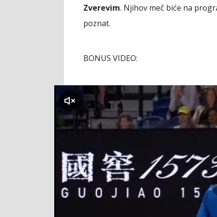
Zverevim
. Njihov meč biće na progr
poznat.
BONUS VIDEO:
klikni za zvuk