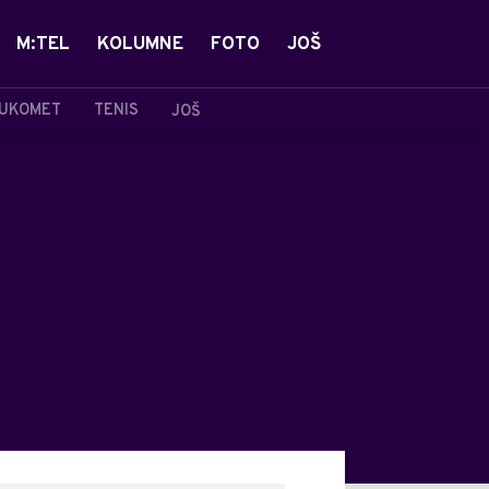
M:TEL
KOLUMNE
FOTO
JOŠ
UKOMET
TENIS
JOŠ