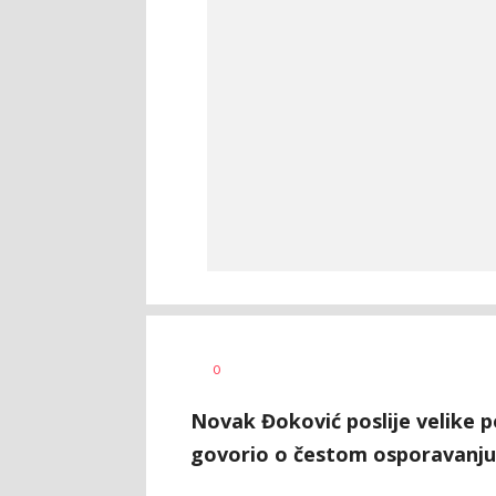
Nebojša
AUTOR
0
Šatara
Novak Đoković poslije velike 
govorio o čestom osporavanju 