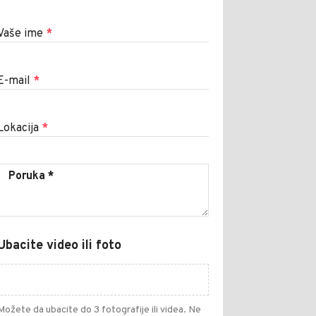
Vaše ime
*
E-mail
*
Lokacija
*
Ubacite video ili foto
Možete da ubacite do 3 fotografije ili videa. Ne