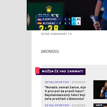
IZVOR: EUROSPORT TV
(MONDO)
MOŽDA ĆE VAS ZANIMATI
OSTALI SPORTOVI
21.01.2025.
|
"Novače, nemaš šanse, nije
ti prvi put da praviš haos":
Najskandalozniji tekst koji
ćete pročitati o Đokoviću!
OSTALI SPORTOVI
21.01.2025.
|