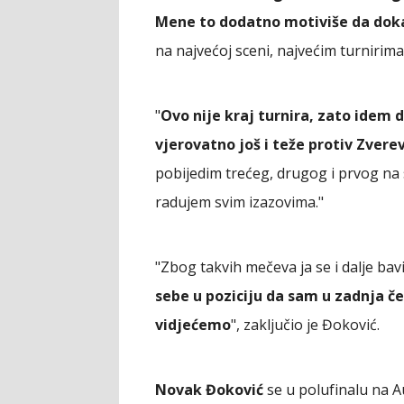
Mene to dodatno motiviše da dok
na najvećoj sceni, najvećim turnirima
"
Ovo nije kraj turnira, zato idem 
vjerovatno još i teže protiv Zvere
pobijedim trećeg, drugog i prvog na s
radujem svim izazovima."
"Zbog takvih mečeva ja se i dalje bav
sebe u poziciju da sam u zadnja č
vidjećemo
", zaključio je Đoković.
Novak Đoković
se u polufinalu na A