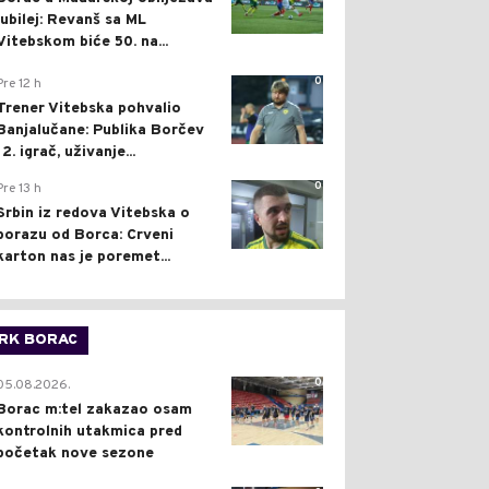
jubilej: Revanš sa ML
Vitebskom biće 50. na...
0
Pre 12 h
Trener Vitebska pohvalio
Banjalučane: Publika Borčev
12. igrač, uživanje...
0
Pre 13 h
Srbin iz redova Vitebska o
porazu od Borca: Crveni
karton nas je poremet...
RK BORAC
0
05.08.2026.
Borac m:tel zakazao osam
kontrolnih utakmica pred
početak nove sezone