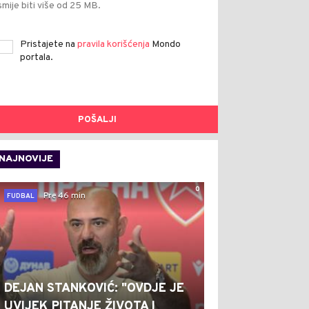
smije biti više od 25 MB.
Pristajete na
pravila korišćenja
Mondo
portala.
POŠALJI
NAJNOVIJE
0
Pre 46 min
FUDBAL
DEJAN STANKOVIĆ: "OVDJE JE
UVIJEK PITANJE ŽIVOTA I