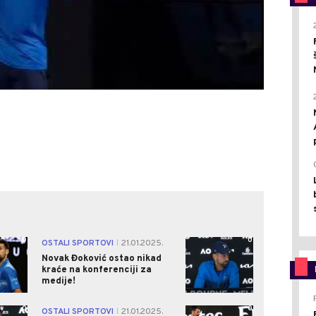
0
0
OSTALI SPORTOVI
21.01.2025.
|
Novak Đoković ostao nikad
kraće na konferenciji za
medije!
0
0
OSTALI SPORTOVI
21.01.2025.
|