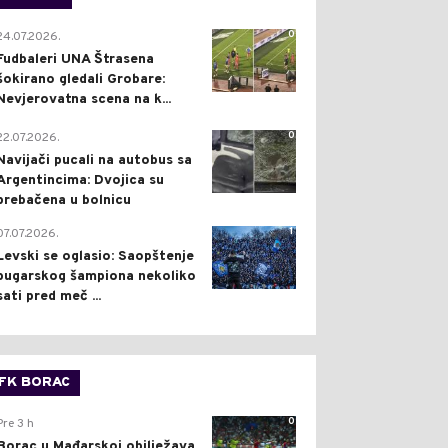
0
24.07.2026.
Fudbaleri UNA Štrasena
šokirano gledali Grobare:
Nevjerovatna scena na k...
0
22.07.2026.
Navijači pucali na autobus sa
Argentincima: Dvojica su
prebačena u bolnicu
1
07.07.2026.
Levski se oglasio: Saopštenje
bugarskog šampiona nekoliko
sati pred meč ...
FK BORAC
0
Pre 3 h
Borac u Mađarskoj obilježava