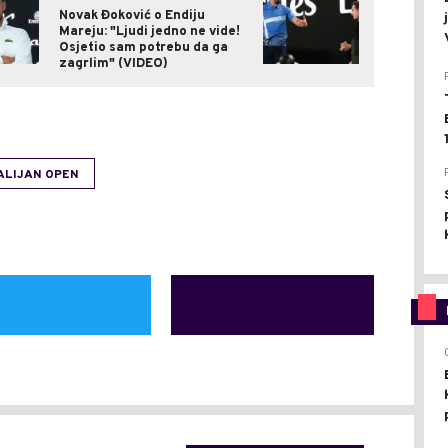
Novak Đoković o Endiju
Mareju: "Ljudi jedno ne vide!
Osjetio sam potrebu da ga
zagrlim" (VIDEO)
ALIJAN OPEN