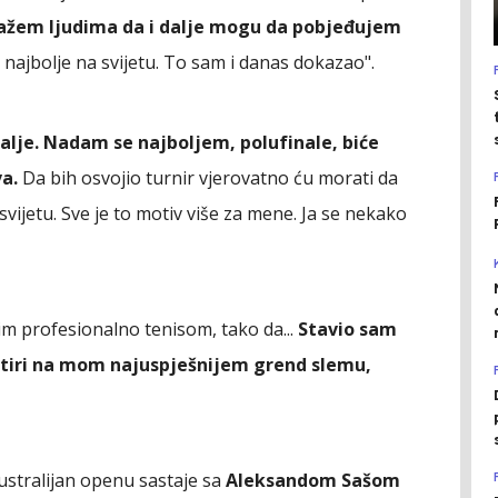
ažem ljudima da i dalje mogu da pobjeđujem
 najbolje na svijetu. To sam i danas dokazao".
dalje. Nadam se najboljem, polufinale, biće
va.
Da bih osvojio turnir vjerovatno ću morati da
vijetu. Sve je to motiv više za mene. Ja se nekako
im profesionalno tenisom, tako da...
Stavio sam
etiri na mom najuspješnijem grend slemu,
ustralijan openu sastaje sa
Aleksandom Sašom