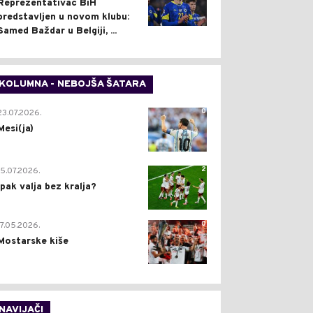
Reprezentativac BiH
predstavljen u novom klubu:
Samed Baždar u Belgiji, ...
KOLUMNA - NEBOJŠA ŠATARA
0
23.07.2026.
Mesi(ja)
2
15.07.2026.
Ipak valja bez kralja?
0
17.05.2026.
Mostarske kiše
NAVIJAČI