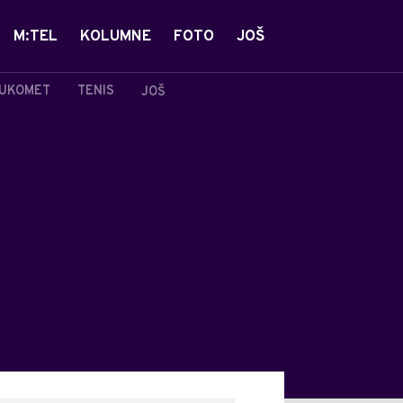
M:TEL
KOLUMNE
FOTO
JOŠ
UKOMET
TENIS
JOŠ