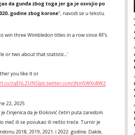
ao da gunđa zbog toga jer ga je osvojio po
2020. godine zbog korone
", navodi se u tekstu.
to win three Wimbledon titles in a row since RF’s
or two about that statistic...'
er you like it or
//t.co/zqEhLZUNSl
pic.twitter.com/jNm5WXo8W2
ne 22, 2025
 je činjenica da je Đoković četiri puta zaredom
o meč ili se povukao ili nešto treće. Turnir je
ndonu 2018, 2019, 2021. i 2022. godine. Dakle,