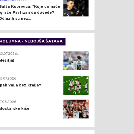
KOŠARKA
Pre 2 h
Balša Koprivica: "Koje domaće
igrače Partizan da dovede?
Odlazili su nez...
KOLUMNA - NEBOJŠA ŠATARA
0
23.07.2026.
Mesi(ja)
2
15.07.2026.
Ipak valja bez kralja?
0
17.05.2026.
Mostarske kiše