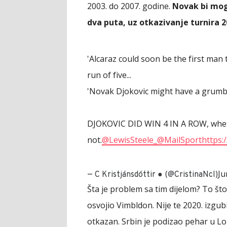
2003. do 2007. godine.
Novak bi mog
dva puta, uz otkazivanje turnira 
'Alcaraz could soon be the first man 
run of five...
'Novak Djokovic might have a grumble 
DJOKOVIC DID WIN 4 IN A ROW, wheth
not.
@LewisSteele_
@MailSport
https:
Ju
— C Kristjánsdóttir ● (@CristinaNcl)
Šta je problem sa tim dijelom? To što
osvojio Vimbldon. Nije te 2020. izgubi
otkazan. Srbin je podizao pehar u Lo