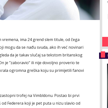
ih vremena, ima 24 grend slem titule, od čega
ji mogu da se nađu svuda, ako ih već novinari
gleda da je takav slučaj sa tekstom britanskog
 On je "zaboravio" ili nije dovoljno proverio te
rala ogromna greška koju su primijetili fanovi
uzastopni trofej na Vimbldonu. Postao bi prvi
od Federera koji je pet puta u nizu slavio od