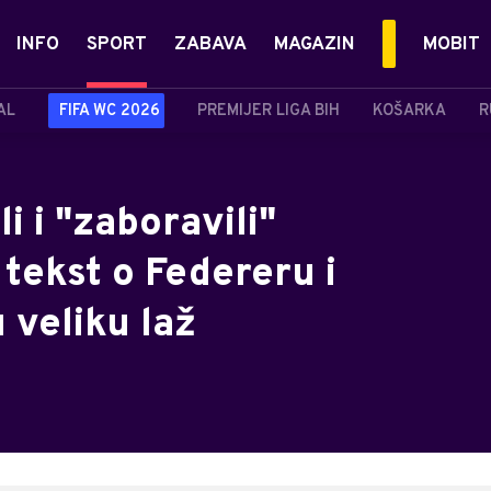
INFO
SPORT
ZABAVA
MAGAZIN
MOBIT
AL
FIFA WC 2026
PREMIJER LIGA BIH
KOŠARKA
R
i i "zaboravili"
 tekst o Federeru i
 veliku laž