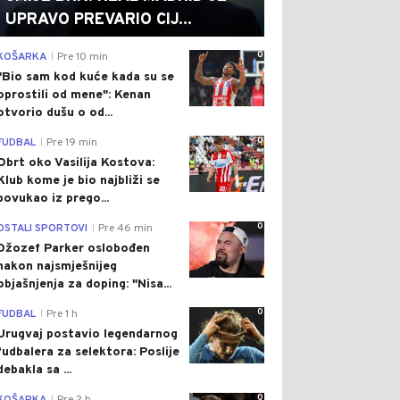
UPRAVO PREVARIO CIJ...
0
KOŠARKA
Pre 10 min
|
"Bio sam kod kuće kada su se
oprostili od mene": Kenan
otvorio dušu o od...
0
FUDBAL
Pre 19 min
|
Obrt oko Vasilija Kostova:
Klub kome je bio najbliži se
povukao iz prego...
0
OSTALI SPORTOVI
Pre 46 min
|
Džozef Parker oslobođen
nakon najsmješnijeg
objašnjenja za doping: "Nisa...
0
FUDBAL
Pre 1 h
|
Urugvaj postavio legendarnog
fudbalera za selektora: Poslije
debakla sa ...
0
|