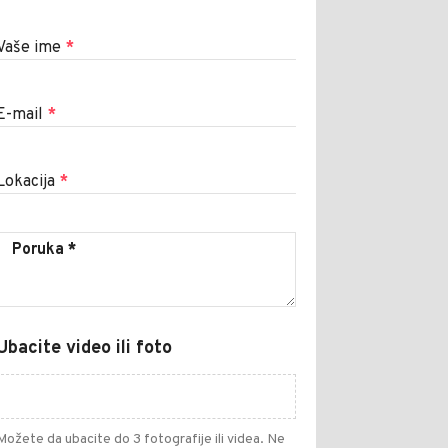
Vaše ime
*
E-mail
*
Lokacija
*
Ubacite video ili foto
Možete da ubacite do 3 fotografije ili videa. Ne