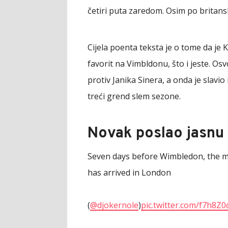
četiri puta zaredom. Osim po britans
Cijela poenta teksta je o tome da je K
favorit na Vimbldonu, što i jeste. Os
protiv Janika Sinera, a onda je slavio
treći grend slem sezone.
Novak poslao jasnu
Seven days before Wimbledon, the mo
has arrived in London
(
@djokernole
)
pic.twitter.com/f7h8Z0