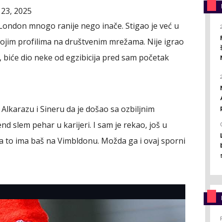
 23, 2025
London mnogo ranije nego inače. Stigao je već u
a svojim profilima na društvenim mrežama. Nije igrao
 biće dio neke od egzibicija pred sam početak
 Alkarazu i Sineru da je došao sa ozbiljnim
nd slem pehar u karijeri. I sam je rekao, još u
za to ima baš na Vimbldonu. Možda ga i ovaj sporni