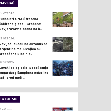
NAVIJAČI
0
24.07.2026.
Fudbaleri UNA Štrasena
šokirano gledali Grobare:
Nevjerovatna scena na k...
0
22.07.2026.
Navijači pucali na autobus sa
Argentincima: Dvojica su
prebačena u bolnicu
1
07.07.2026.
Levski se oglasio: Saopštenje
bugarskog šampiona nekoliko
sati pred meč ...
FK BORAC
0
Pre 0 min