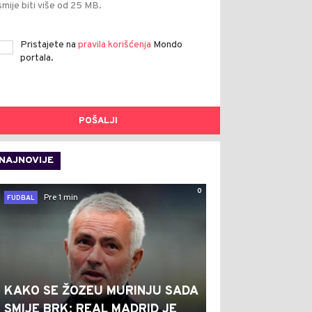
smije biti više od 25 MB.
Pristajete na
pravila korišćenja
Mondo
portala.
POŠALJI
NAJNOVIJE
0
Pre 1 min
FUDBAL
KAKO SE ŽOZEU MURINJU SADA
SMIJE BRK: REAL MADRID JE