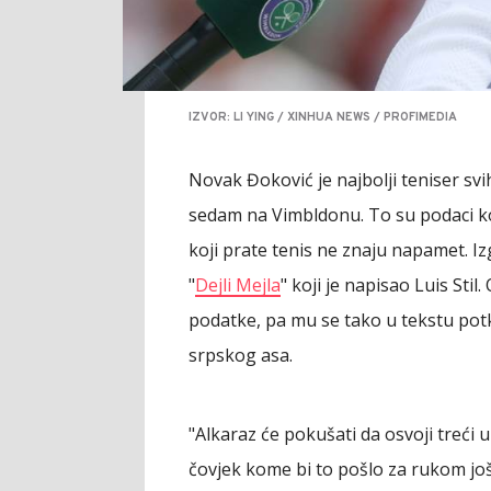
IZVOR: LI YING / XINHUA NEWS / PROFIMEDIA
Novak Đoković je najbolji teniser sv
sedam na Vimbldonu. To su podaci ko
koji prate tenis ne znaju napamet. Iz
"
Dejli Mejla
" koji je napisao Luis Stil.
podatke, pa mu se tako u tekstu potk
srpskog asa.
"Alkaraz će pokušati da osvoji treći 
čovjek kome bi to pošlo za rukom još 