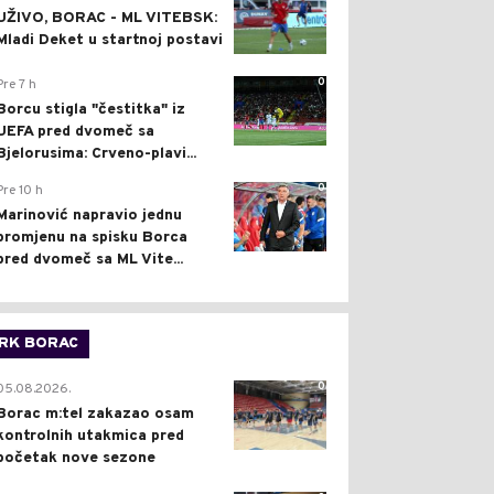
UŽIVO, BORAC - ML VITEBSK:
Mladi Deket u startnoj postavi
0
Pre 7 h
Borcu stigla "čestitka" iz
UEFA pred dvomeč sa
Bjelorusima: Crveno-plavi...
0
Pre 10 h
Marinović napravio jednu
promjenu na spisku Borca
pred dvomeč sa ML Vite...
RK BORAC
0
05.08.2026.
Borac m:tel zakazao osam
kontrolnih utakmica pred
početak nove sezone