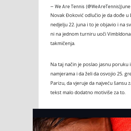
June
— We Are Tennis (@WeAreTennis)
Novak Đoković odlučio je da dođe u 
nedjelju 22. juna i to je objavio i n
ni na jednom turniru uoči Vimbldona,
takmičenja.
Na taj način je poslao jasnu poruku i
namjerama i da želi da osvojio 25. gre
Parizu, da vjeruje da najveću šansu 
tekst malo dodatno motiviše za to.