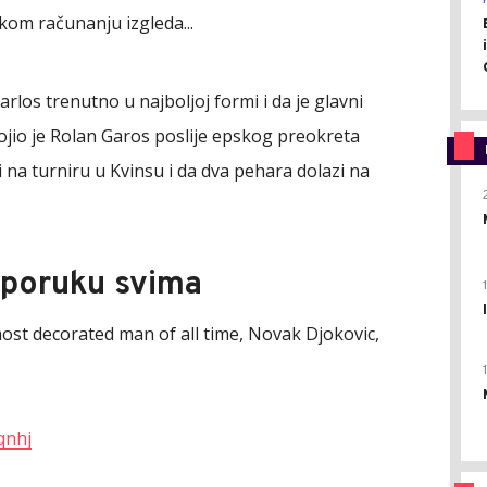
kom računanju izgleda...
arlos trenutno u najboljoj formi i da je glavni
vojio je Rolan Garos poslije epskog preokreta
 i na turniru u Kvinsu i da dva pehara dolazi na
 poruku svima
st decorated man of all time, Novak Djokovic,
qnhj