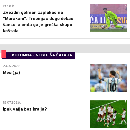
0
Pre 8 h
Zvezdin golman zaplakao na
"Marakani": Trebinjac dugo čekao
šansu, a onda ga je greška skupo
koštala
KOLUMNA - NEBOJŠA ŠATARA
0
23.07.2026.
Mesi(ja)
2
15.07.2026.
Ipak valja bez kralja?