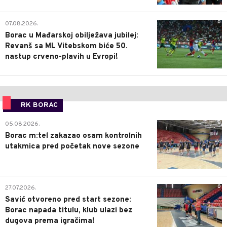
0
07.08.2026.
Borac u Mađarskoj obilježava jubilej:
Revanš sa ML Vitebskom biće 50.
nastup crveno-plavih u Evropi!
RK BORAC
0
05.08.2026.
Borac m:tel zakazao osam kontrolnih
utakmica pred početak nove sezone
0
27.07.2026.
Savić otvoreno pred start sezone:
Borac napada titulu, klub ulazi bez
dugova prema igračima!