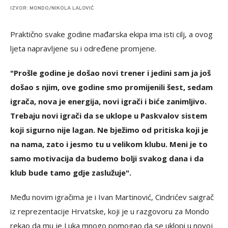
IZVOR: MONDO/NIKOLA LALOVIĆ
Praktično svake godine mađarska ekipa ima isti cilj, a ovog
ljeta napravljene su i određene promjene.
"Prošle godine je došao novi trener i jedini sam ja još
došao s njim, ove godine smo promijenili šest, sedam
igrača, nova je energija, novi igrači i biće zanimljivo.
Trebaju novi igrači da se uklope u Paskvalov sistem
koji sigurno nije lagan. Ne bježimo od pritiska koji je
na nama, zato i jesmo tu u velikom klubu. Meni je to
samo motivacija da budemo bolji svakog dana i da
klub bude tamo gdje zaslužuje".
Među novim igračima je i Ivan Martinović, Cindrićev saigrač
iz reprezentacije Hrvatske, koji je u razgovoru za Mondo
rekao da mu je Luka mnogo pomogao da se uklopi u novoj