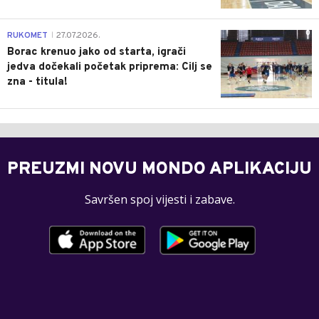
0
RUKOMET
27.07.2026.
|
Borac krenuo jako od starta, igrači
jedva dočekali početak priprema: Cilj se
zna - titula!
PREUZMI NOVU MONDO APLIKACIJU
Savršen spoj vijesti i zabave.