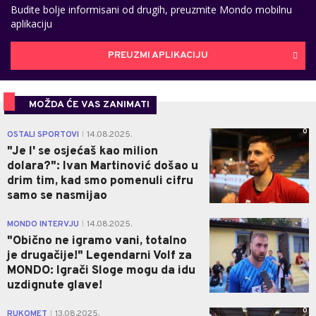
Budite bolje informisani od drugih, preuzmite Mondo mobilnu
aplikaciju
PREUZMI APLIKACIJU
MOŽDA ĆE VAS ZANIMATI
0
OSTALI SPORTOVI
14.08.2025.
|
"Je l' se osjećaš kao milion
dolara?": Ivan Martinović došao u
drim tim, kad smo pomenuli cifru
samo se nasmijao
0
MONDO INTERVJU
14.08.2025.
|
"Obično ne igramo vani, totalno
je drugačije!" Legendarni Volf za
MONDO: Igrači Sloge mogu da idu
uzdignute glave!
0
RUKOMET
13.08.2025.
|