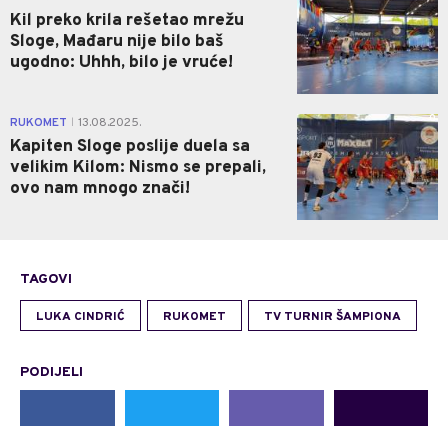
Kil preko krila rešetao mrežu
Sloge, Mađaru nije bilo baš
ugodno: Uhhh, bilo je vruće!
0
RUKOMET
13.08.2025.
|
Kapiten Sloge poslije duela sa
velikim Kilom: Nismo se prepali,
ovo nam mnogo znači!
TAGOVI
LUKA CINDRIĆ
RUKOMET
TV TURNIR ŠAMPIONA
PODIJELI