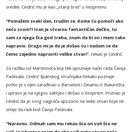
sredini. Cindrić mu je kao „stariji brat“ u Vespremu.
"Pomažem svaki dan, trudim se. Kome ću pomoći ako
neću svom?! Ivan je stvarno fantastičan dečko, tu
sam za njega šta god treba, znam da bi on i meni tako
napravio. Drago mi je da je došao tu i nadam se da
ćemo zajedno napraviti velike stvari"
, rekao je Cindrić.
Za razliku od Martinovića koji tek upoznaje način rada Ćavija
Paskvala, Cindrić španskog stručnjaka itekako poznaje
pošto je s njim sarađivao u Barseloni i Dinamu iz Bukurešta
i upravo je na njegov zahtjev i došao u Vesprem. Priznao je
Cindrić da je svog saigrača upozorio na neke stvari koje ne
smije da radi kod Ćavija Paskvala.
"Naravno. Odmah sam mu rekao šta on voli šta ne
voli. Iz iskustva znam da ako radi neke stvari neće