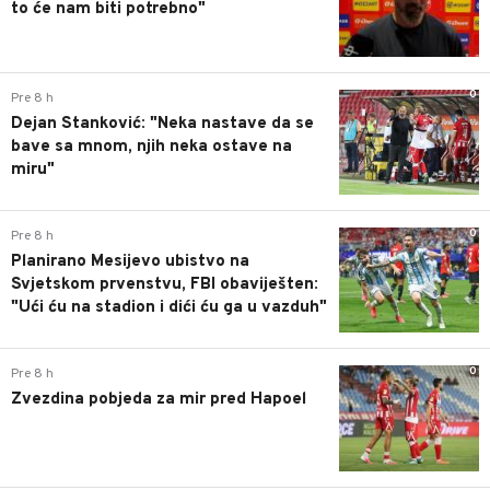
to će nam biti potrebno"
0
Pre 8 h
Dejan Stanković: "Neka nastave da se
bave sa mnom, njih neka ostave na
miru"
0
Pre 8 h
Planirano Mesijevo ubistvo na
Svjetskom prvenstvu, FBI obaviješten:
"Ući ću na stadion i dići ću ga u vazduh"
0
Pre 8 h
Zvezdina pobjeda za mir pred Hapoel