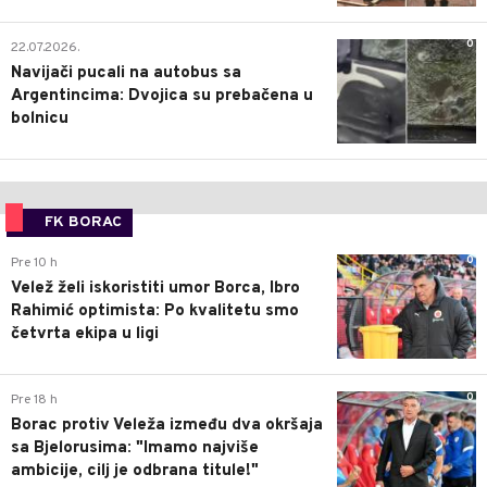
0
22.07.2026.
Navijači pucali na autobus sa
Argentincima: Dvojica su prebačena u
bolnicu
FK BORAC
0
Pre 10 h
Velež želi iskoristiti umor Borca, Ibro
Rahimić optimista: Po kvalitetu smo
četvrta ekipa u ligi
0
Pre 18 h
Borac protiv Veleža između dva okršaja
sa Bjelorusima: "Imamo najviše
ambicije, cilj je odbrana titule!"