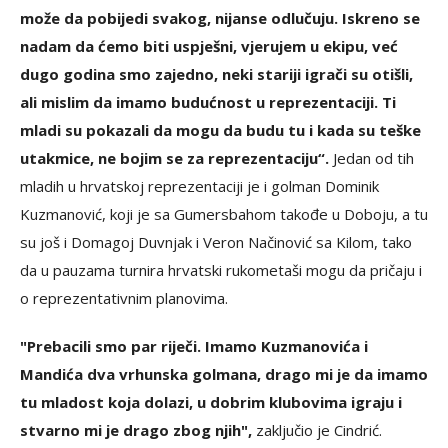
može da pobijedi svakog, nijanse odlučuju. Iskreno se
nadam da ćemo biti uspješni, vjerujem u ekipu, već
dugo godina smo zajedno, neki stariji igrači su otišli,
ali mislim da imamo budućnost u reprezentaciji. Ti
mladi su pokazali da mogu da budu tu i kada su teške
utakmice, ne bojim se za reprezentaciju“.
Jedan od tih
mladih u hrvatskoj reprezentaciji je i golman Dominik
Kuzmanović, koji je sa Gumersbahom takođe u Doboju, a tu
su još i Domagoj Duvnjak i Veron Načinović sa Kilom, tako
da u pauzama turnira hrvatski rukometaši mogu da pričaju i
o reprezentativnim planovima.
"Prebacili smo par riječi. Imamo Kuzmanovića i
Mandića dva vrhunska golmana, drago mi je da imamo
tu mladost koja dolazi, u dobrim klubovima igraju i
stvarno mi je drago zbog njih",
zaključio je Cindrić.