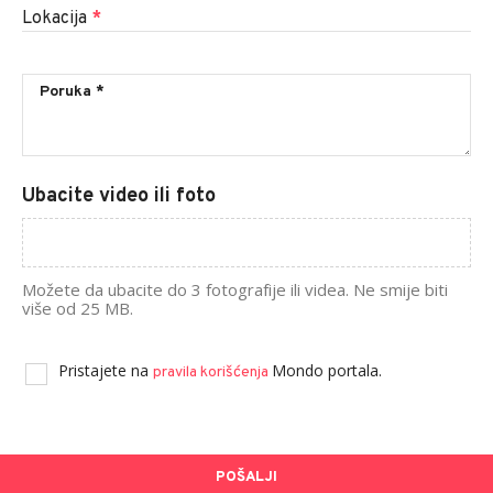
Lokacija
*
Ubacite video ili foto
Možete da ubacite do 3 fotografije ili videa. Ne smije biti
više od 25 MB.
Pristajete na
Mondo portala.
pravila korišćenja
POŠALJI