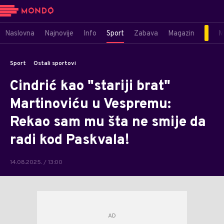
Naslovna
Najnovije
Info
Sport
Zabava
Magazin
M
Sport
Ostali sportovi
Cindrić kao "stariji brat"
Martinoviću u Vespremu:
Rekao sam mu šta ne smije da
radi kod Paskvala!
14.08.2025. / 13:00