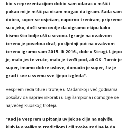
bio s reprezentacijom dobio sam udarac u mišić i
pukao mi je mišić pa nisam mogao da igram. Sada sam
dobro, super se osjećam, naporno treniram, pripreme
su u jeku, došli smo ovdje da uigramo ekipu kako
bismo što bolje ušli u sezonu. Igranje na ovakvom
terenu je posebna draž, posljednji put na ovakvom
terenu igramo sam 2015. Ili 2016., dole u Strugi. Lijepo
je, malo jeste vruće, malo je tvrđi pod, ali OK. Turnir je
super, imamo dobre uslove, domaćin je super, živ je
grad i sve u svemu sve lijepo izgleda".
Vesprem reda titule i trofeje u Mađarskoj i već godinama
pokušav da napravi iskorak i u Ligi šampiona i domogne se
najvećeg klupskog trofeja.
"Kad je Vesprem u pitanju uvijek se cilja na najviše,
klub je a velikom tradicijom i cilj svake godine je da