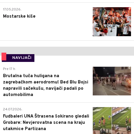
0
17.05.2026.
Mostarske kiše
NAVIJAČI
0
Pre 17 h
Brutalna tuča huligana na
zagrebačkom aerodromu! Bed Blu Bojsi
napravili sačekušu, navijači padali po
automobilima
0
24.07.2026.
Fudbaleri UNA Štrasena šokirano gledali
Grobare: Nevjerovatna scena na kraju
utakmice Partizana