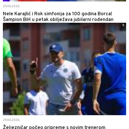
29.06.2026.
Nele Karajlić i Rok simfonija za 100 godina Borca!
Šampion BiH u petak obilježava jubilarni rođendan
0
29.06.2026.
Željezničar počeo pripreme s novim trenerom