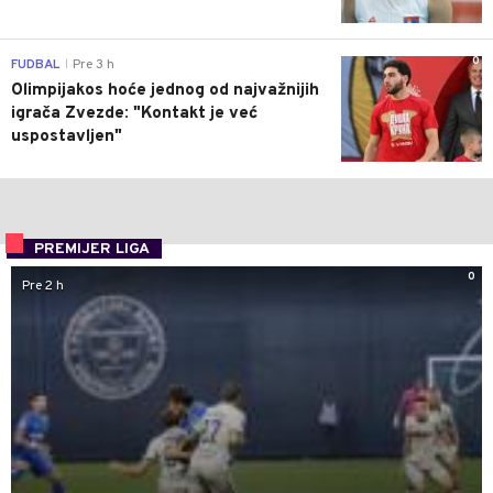
0
FUDBAL
Pre 3 h
|
Olimpijakos hoće jednog od najvažnijih
igrača Zvezde: "Kontakt je već
uspostavljen"
PREMIJER LIGA
0
Pre 2 h