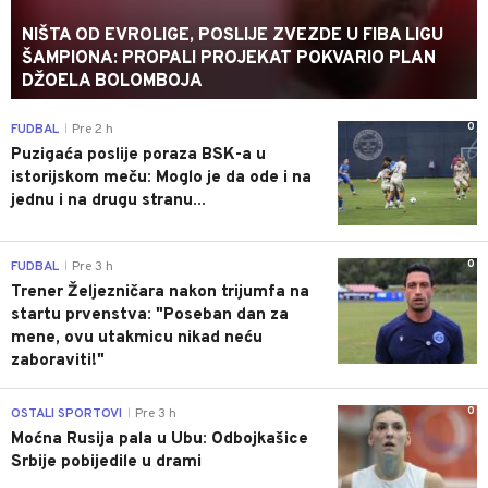
NIŠTA OD EVROLIGE, POSLIJE ZVEZDE U FIBA LIGU
ŠAMPIONA: PROPALI PROJEKAT POKVARIO PLAN
DŽOELA BOLOMBOJA
0
FUDBAL
Pre 2 h
|
Puzigaća poslije poraza BSK-a u
istorijskom meču: Moglo je da ode i na
jednu i na drugu stranu...
0
FUDBAL
Pre 3 h
|
Trener Željezničara nakon trijumfa na
startu prvenstva: "Poseban dan za
mene, ovu utakmicu nikad neću
zaboraviti!"
0
OSTALI SPORTOVI
Pre 3 h
|
Moćna Rusija pala u Ubu: Odbojkašice
Srbije pobijedile u drami