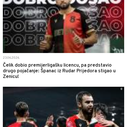
23.06.2026.
Čelik dobio premijerligašku licencu, pa predstavio
drugo pojačanje: Španac iz Rudar Prijedora stigao u
Zenicu!
0