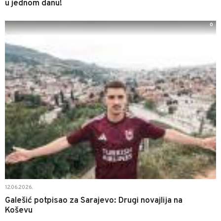
u jednom danu!
0
12.06.2026.
Galešić potpisao za Sarajevo: Drugi novajlija na
Koševu