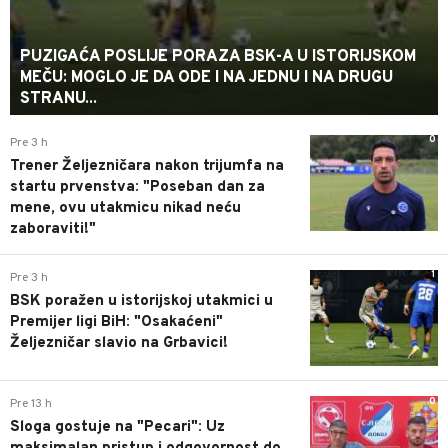
PUZIGAĆA POSLIJE PORAZA BSK-A U ISTORIJSKOM
MEČU: MOGLO JE DA ODE I NA JEDNU I NA DRUGU
STRANU...
0
Pre 3 h
Trener Željezničara nakon trijumfa na
startu prvenstva: "Poseban dan za
mene, ovu utakmicu nikad neću
zaboraviti!"
1
Pre 3 h
BSK poražen u istorijskoj utakmici u
Premijer ligi BiH: "Osakaćeni"
Željezničar slavio na Grbavici!
0
Pre 13 h
Sloga gostuje na "Pecari": Uz