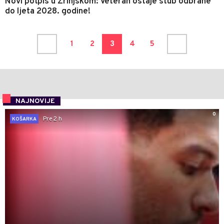
Novi potpis u Zrinjskom: Veteran ostaje stub odbrane
do ljeta 2028. godine!
1
2
3
4
5
NAJNOVIJE
0
Pre 2 h
KOŠARKA