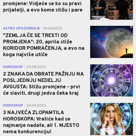
promjene: Vidjeće se ko su pravi
prijatelji, a evo kome stižu i pare
0
ASTRO UPOZORENJE
18.04.2023.
|
"ZEMLJA ĆE SE TRESTI OD
PROMJENA": 20. aprila stiže
KORIDOR POMRAČENJA, a evo na
koga najviše utiče
0
HOROSKOP
24.08.2023.
|
2 ZNAKA DA OBRATE PAŽNJU NA
POSLJEDNJU NEDELJU
AVGUSTA: Stižu promjene - prvi
će slaviti, drugi jedva čeka kraj
0
HOROSKOP
30.04.2023.
|
3 NAJVEĆA ZLOPAMTILA
HOROSKOPA: Vratiće kad se
najmanje nadate, ali 1. MJESTO
nema konkurenciju!