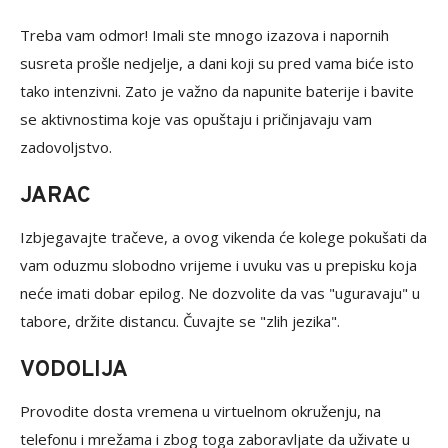
Treba vam odmor! Imali ste mnogo izazova i napornih
susreta prošle nedjelje, a dani koji su pred vama biće isto
tako intenzivni. Zato je važno da napunite baterije i bavite
se aktivnostima koje vas opuštaju i pričinjavaju vam
zadovoljstvo.
JARAC
Izbjegavajte tračeve, a ovog vikenda će kolege pokušati da
vam oduzmu slobodno vrijeme i uvuku vas u prepisku koja
neće imati dobar epilog. Ne dozvolite da vas "uguravaju" u
tabore, držite distancu. Čuvajte se "zlih jezika".
VODOLIJA
Provodite dosta vremena u virtuelnom okruženju, na
telefonu i mrežama i zbog toga zaboravljate da uživate u