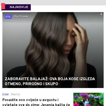
NAJNOVIJE
0
Pre 33 min
STIL
ZABORAVITE BALAJAŽ: OVA BOJA KOSE IZGLEDA
OTMENO, PRIRODNO I SKUPO
0
DOM
Pre 1 h
|
Posadite ovo cvijeće u avgustu i
cvjetaće sve do zime: Jesenja bašta će