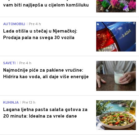
vam biti najljepša u cijelom komšiluku
0
AUTOMOBILI
Pre 4 h
|
Lada otišla u stečaj u Njemačkoj:
Prodaja pala na svega 30 vozila
0
SAVETI
Pre 4 h
|
Najmoćnije piće za paklene vrućine:
Hidrira kao voda, ali daje više energije
0
KUHINJA
Pre 13 h
|
Lagana ljetna pasta salata gotova za
20 minuta: Idealna za vrele dane