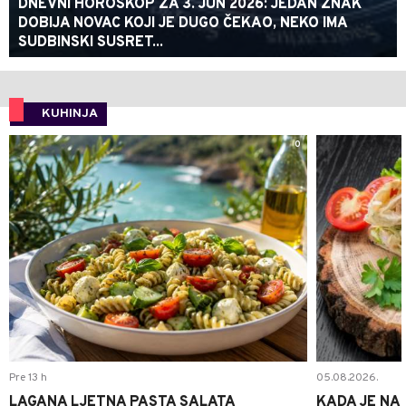
DNEVNI HOROSKOP ZA 3. JUN 2026: JEDAN ZNAK
DOBIJA NOVAC KOJI JE DUGO ČEKAO, NEKO IMA
SUDBINSKI SUSRET...
KUHINJA
0
Pre 13 h
05.08.2026.
LAGANA LJETNA PASTA SALATA
KADA JE NA