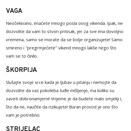
VAGA
Neočekivano, imaćete mnogo posla ovog vikenda. Ipak, ne
dozvolite da vam to stvori pritisak, jer za sve ima dovoljno
vremena, samo se morate da se bolje organizujete! Samo
smireno i "pregrmjećete" vikend mnogo lakše nego što
vam se to činilo.
ŠKORPIJA
Slušajte svoje srce kada je ljubav u pitanju i nemojte da
dozvolite da vas pokoleba tuđe mišljenje, ma koliko su
saveti dobronamjerni! Vrijeme je da budete malo smjeliji i,
što da ne, naučite da rizikujete! Buran provod je ono što
vam je potrebno.
STRIJELAC