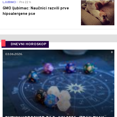
0
LJUBIMCI
Pre 22 h
|
GMO ljubimac: Naučnici razvili prve
hipoalergene pse
DNEVNI HOROSKOP
0
03.06.2026.