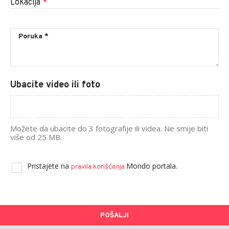
Lokacija
*
Ubacite video ili foto
Možete da ubacite do 3 fotografije ili videa. Ne smije biti
više od 25 MB.
Pristajete na
Mondo portala.
pravila korišćenja
POŠALJI