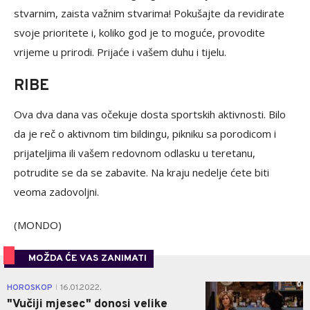
stvarnim, zaista važnim stvarima! Pokušajte da revidirate
svoje prioritete i, koliko god je to moguće, provodite
vrijeme u prirodi. Prijaće i vašem duhu i tijelu.
RIBE
Ova dva dana vas očekuje dosta sportskih aktivnosti. Bilo
da je reč o aktivnom tim bildingu, pikniku sa porodicom i
prijateljima ili vašem redovnom odlasku u teretanu,
potrudite se da se zabavite. Na kraju nedelje ćete biti
veoma zadovoljni.
(MONDO)
MOŽDA ĆE VAS ZANIMATI
0
HOROSKOP
16.01.2022.
|
"Vučiji mjesec" donosi velike