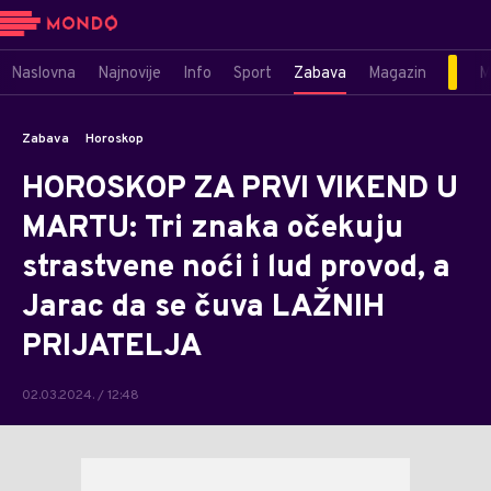
Naslovna
Najnovije
Info
Sport
Zabava
Magazin
M
Zabava
Horoskop
HOROSKOP ZA PRVI VIKEND U
MARTU: Tri znaka očekuju
strastvene noći i lud provod, a
Jarac da se čuva LAŽNIH
PRIJATELJA
02.03.2024. / 12:48