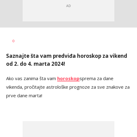
Maja
AUTOR
0
Gašić
Saznajte šta vam predviđa horoskop za vikend
od 2. do 4. marta 2024!
Ako vas zanima šta vam
horoskop
sprema za dane
vikenda, pročitajte astrološke prognoze za sve znakove za
prve dane marta!