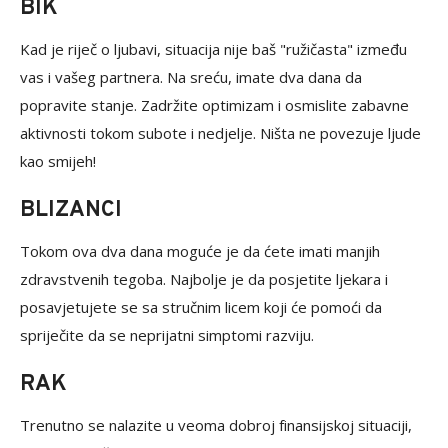
BIK
Kad je riječ o ljubavi, situacija nije baš "ružičasta" između
vas i vašeg partnera. Na sreću, imate dva dana da
popravite stanje. Zadržite optimizam i osmislite zabavne
aktivnosti tokom subote i nedjelje. Ništa ne povezuje ljude
kao smijeh!
BLIZANCI
Tokom ova dva dana moguće je da ćete imati manjih
zdravstvenih tegoba. Najbolje je da posjetite ljekara i
posavjetujete se sa stručnim licem koji će pomoći da
spriječite da se neprijatni simptomi razviju.
RAK
Trenutno se nalazite u veoma dobroj finansijskoj situaciji,