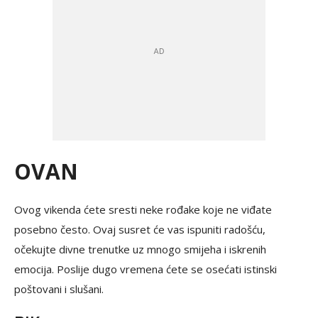
OVAN
Ovog vikenda ćete sresti neke rođake koje ne viđate
posebno često. Ovaj susret će vas ispuniti radošću,
očekujte divne trenutke uz mnogo smijeha i iskrenih
emocija. Poslije dugo vremena ćete se osećati istinski
poštovani i slušani.