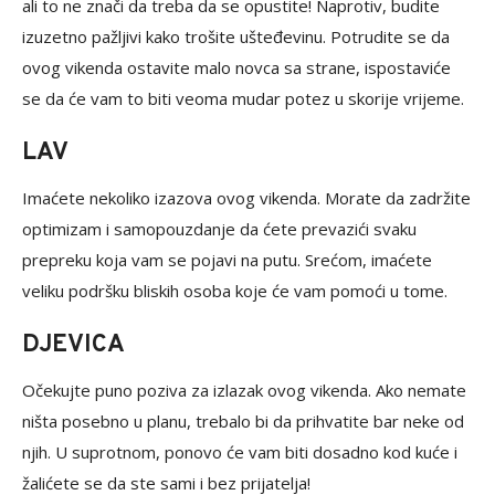
ali to ne znači da treba da se opustite! Naprotiv, budite
izuzetno pažljivi kako trošite ušteđevinu. Potrudite se da
ovog vikenda ostavite malo novca sa strane, ispostaviće
se da će vam to biti veoma mudar potez u skorije vrijeme.
LAV
Imaćete nekoliko izazova ovog vikenda. Morate da zadržite
optimizam i samopouzdanje da ćete prevazići svaku
prepreku koja vam se pojavi na putu. Srećom, imaćete
veliku podršku bliskih osoba koje će vam pomoći u tome.
DJEVICA
Očekujte puno poziva za izlazak ovog vikenda. Ako nemate
ništa posebno u planu, trebalo bi da prihvatite bar neke od
njih. U suprotnom, ponovo će vam biti dosadno kod kuće i
žalićete se da ste sami i bez prijatelja!