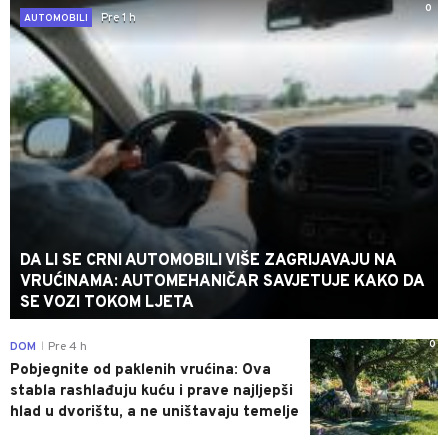
0
Pre 1 h
AUTOMOBILI
DA LI SE CRNI AUTOMOBILI VIŠE ZAGRIJAVAJU NA
VRUĆINAMA: AUTOMEHANIČAR SAVJETUJE KAKO DA
SE VOZI TOKOM LJETA
0
DOM
Pre 4 h
|
Pobjegnite od paklenih vrućina: Ova
stabla rashlađuju kuću i prave najljepši
hlad u dvorištu, a ne uništavaju temelje