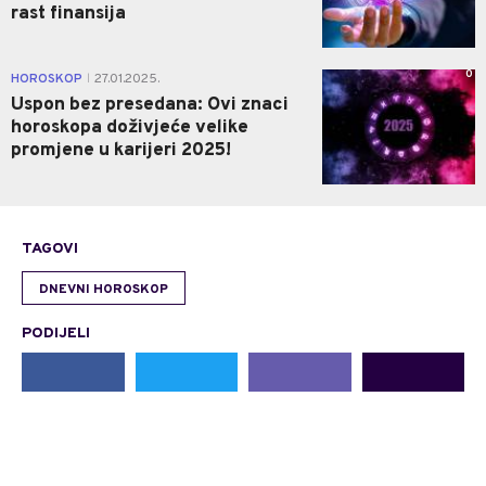
rast finansija
0
HOROSKOP
27.01.2025.
|
Uspon bez presedana: Ovi znaci
horoskopa doživjeće velike
promjene u karijeri 2025!
TAGOVI
DNEVNI HOROSKOP
PODIJELI