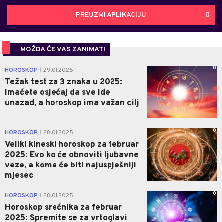
PREUZMI APLIKACIJU
MOŽDA ĆE VAS ZANIMATI
0
HOROSKOP
29.01.2025.
|
Težak test za 3 znaka u 2025:
Imaćete osjećaj da sve ide
unazad, a horoskop ima važan cilj
0
HOROSKOP
28.01.2025.
|
Veliki kineski horoskop za februar
2025: Evo ko će obnoviti ljubavne
veze, a kome će biti najuspješniji
mjesec
0
HOROSKOP
28.01.2025.
|
Horoskop srećnika za februar
2025: Spremite se za vrtoglavi