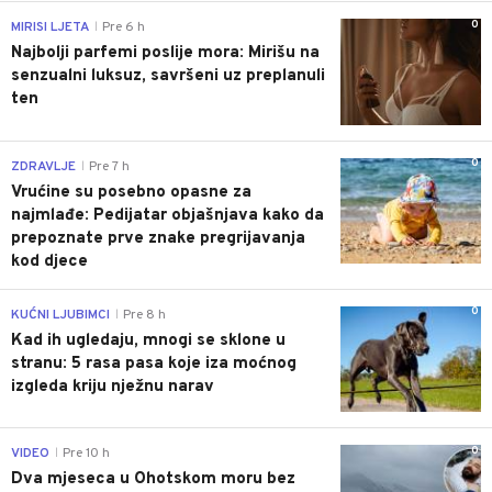
0
MIRISI LJETA
Pre 6 h
|
Najbolji parfemi poslije mora: Mirišu na
senzualni luksuz, savršeni uz preplanuli
ten
0
ZDRAVLJE
Pre 7 h
|
Vrućine su posebno opasne za
najmlađe: Pedijatar objašnjava kako da
prepoznate prve znake pregrijavanja
kod djece
0
KUĆNI LJUBIMCI
Pre 8 h
|
Kad ih ugledaju, mnogi se sklone u
stranu: 5 rasa pasa koje iza moćnog
izgleda kriju nježnu narav
0
VIDEO
Pre 10 h
|
Dva mjeseca u Ohotskom moru bez