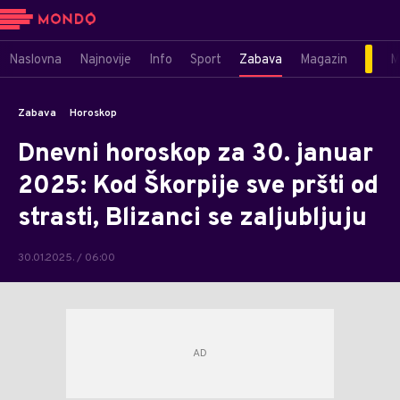
Naslovna
Najnovije
Info
Sport
Zabava
Magazin
M
Zabava
Horoskop
Dnevni horoskop za 30. januar
2025: Kod Škorpije sve pršti od
strasti, Blizanci se zaljubljuju
30.01.2025. / 06:00