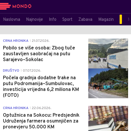
Naslovna
Najnovije
Info
Sport
Zabava
Magazin
M
0
CRNA HRONIKA
21.07.2026.
|
Pobilo se više osoba: Zbog tuče
zaustavljen saobraćaj na putu
Sarajevo–Sokolac
0
DRUŠTVO
07.07.2026.
|
Počela gradnja dodatne trake na
putu Podromanija–Sumbulovac,
investicija vrijedna 6,2 miliona KM
(FOTO)
0
CRNA HRONIKA
22.06.2026.
|
Optužnica na Sokocu: Predsjednik
Udruženja farmera osumnjičen za
pronevjeru 50.000 KM