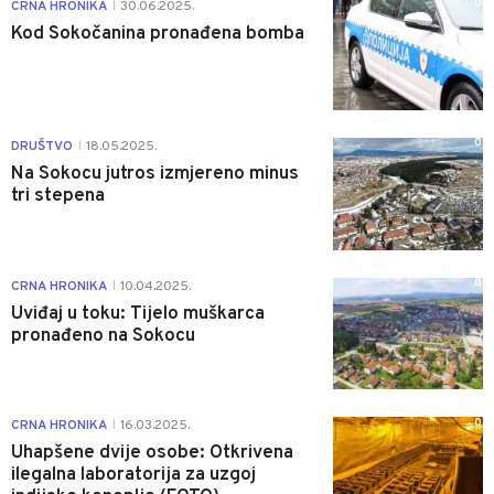
0
CRNA HRONIKA
30.06.2025.
|
Kod Sokočanina pronađena bomba
0
DRUŠTVO
18.05.2025.
|
Na Sokocu jutros izmjereno minus
tri stepena
0
CRNA HRONIKA
10.04.2025.
|
Uviđaj u toku: Tijelo muškarca
pronađeno na Sokocu
0
CRNA HRONIKA
16.03.2025.
|
Uhapšene dvije osobe: Otkrivena
ilegalna laboratorija za uzgoj