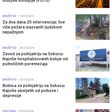
indijske konoplje (FOTO)
0
DRUŠTVO
11.03.2025.
|
Za dva dana 25 intervencija: Sve
više požara izazvanih ljudskom
nepažnjom
0
DRUŠTVO
28.12.2024.
|
Zavod za psihijatriju na Sokocu:
Najviše hospitalizovanih boluje od
psihotičnih poremećaja
0
DRUŠTVO
23.11.2024.
|
Bolnica za psihijatriju na Sokocu:
Najviše oboljelih od psihoze i
depresije
0
POLITIKA
07.10.2024.
|