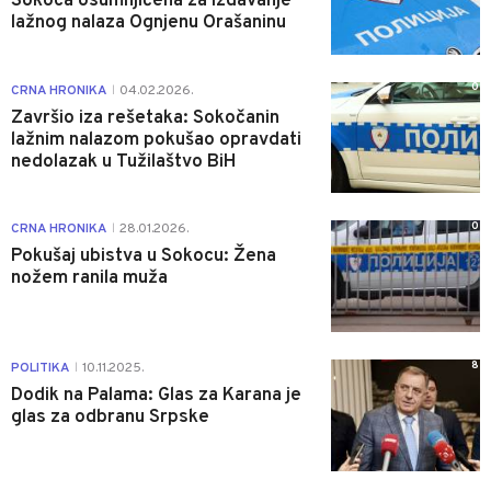
Sokoca osumnjičena za izdavanje
lažnog nalaza Ognjenu Orašaninu
0
CRNA HRONIKA
04.02.2026.
|
Završio iza rešetaka: Sokočanin
lažnim nalazom pokušao opravdati
nedolazak u Tužilaštvo BiH
0
CRNA HRONIKA
28.01.2026.
|
Pokušaj ubistva u Sokocu: Žena
nožem ranila muža
8
POLITIKA
10.11.2025.
|
Dodik na Palama: Glas za Karana je
glas za odbranu Srpske