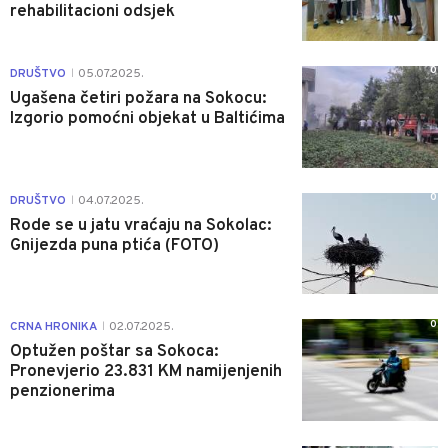
rehabilitacioni odsjek
0
DRUŠTVO
05.07.2025.
|
Ugašena četiri požara na Sokocu:
Izgorio pomoćni objekat u Baltićima
0
DRUŠTVO
04.07.2025.
|
Rode se u jatu vraćaju na Sokolac:
Gnijezda puna ptića (FOTO)
0
CRNA HRONIKA
02.07.2025.
|
Optužen poštar sa Sokoca:
Pronevjerio 23.831 KM namijenjenih
penzionerima