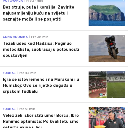
0
PUTOVANJA
Pre 27 min
|
Bez struje, puta i komšija: Zavirite
najusamljeniju kuću na svijetu i
saznajte može li se posjetiti
0
CRNA HRONIKA
Pre 38 min
|
Težak udes kod Hadžića: Poginuo
motociklista, saobraćaj u potpunosti
obustavljen
0
FUDBAL
Pre 44 min
|
Igra se istovremeno i na Marakani i u
Humskoj: Ovo se rijetko događa u
srpskom fudbalu
0
FUDBAL
Pre 51 min
|
Velež želi iskoristiti umor Borca, Ibro
Rahimić optimista: Po kvalitetu smo
četvrta ekipa u ligi