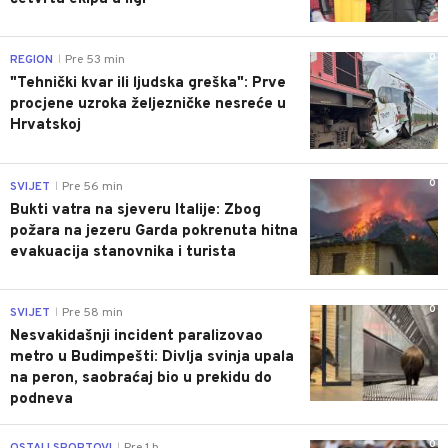
0
REGION
Pre 53 min
|
"Tehnički kvar ili ljudska greška": Prve
procjene uzroka željezničke nesreće u
Hrvatskoj
0
SVIJET
Pre 56 min
|
Bukti vatra na sjeveru Italije: Zbog
požara na jezeru Garda pokrenuta hitna
evakuacija stanovnika i turista
0
SVIJET
Pre 58 min
|
Nesvakidašnji incident paralizovao
metro u Budimpešti: Divlja svinja upala
na peron, saobraćaj bio u prekidu do
podneva
0
OSTALI SPORTOVI
Pre 1 h
|