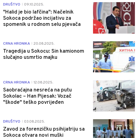
1
DRUŠTVO
09.10.2025.
|
"Halid je bio lafčina": Načelnik
Sokoca podržao incijativu za
spomenik u rodnom selu pjevača
0
CRNA HRONIKA
20.08.2025.
|
Tragedija u Sokocu: Sin kamionom
slučajno usmrtio majku
0
CRNA HRONIKA
12.08.2025.
|
Saobraćajna nesreća na putu
Sokolac – Han Pijesak: Vozač
"škode" teško povrijeđen
0
DRUŠTVO
03.08.2025.
|
Zavod za forenzičku psihijatriju sa
Sokoca otvara novi muški