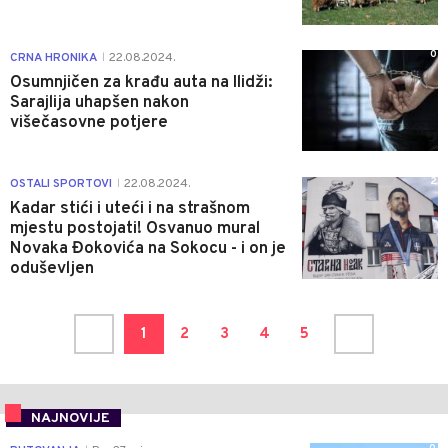
0
CRNA HRONIKA
22.08.2024.
|
Osumnjičen za krađu auta na Ilidži:
Sarajlija uhapšen nakon
višečasovne potjere
2
OSTALI SPORTOVI
22.08.2024.
|
Kadar stići i uteći i na strašnom
mjestu postojati! Osvanuo mural
Novaka Đokovića na Sokocu - i on je
oduševljen
1
2
3
4
5
NAJNOVIJE