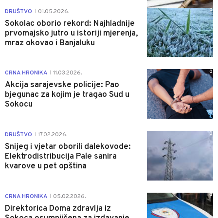
0
DRUŠTVO
01.05.2026.
|
Sokolac oborio rekord: Najhladnije
prvomajsko jutro u istoriji mjerenja,
mraz okovao i Banjaluku
0
CRNA HRONIKA
11.03.2026.
|
Akcija sarajevske policije: Pao
bjegunac za kojim je tragao Sud u
Sokocu
0
DRUŠTVO
17.02.2026.
|
Snijeg i vjetar oborili dalekovode:
Elektrodistribucija Pale sanira
kvarove u pet opština
0
CRNA HRONIKA
05.02.2026.
|
Direktorica Doma zdravlja iz