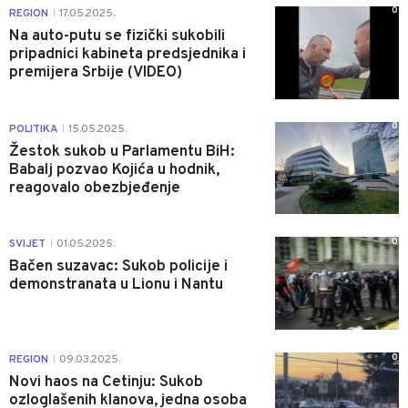
0
REGION
17.05.2025.
|
Na auto-putu se fizički sukobili
pripadnici kabineta predsjednika i
premijera Srbije (VIDEO)
0
POLITIKA
15.05.2025.
|
Žestok sukob u Parlamentu BiH:
Babalj pozvao Kojića u hodnik,
reagovalo obezbjeđenje
0
SVIJET
01.05.2025.
|
Bačen suzavac: Sukob policije i
demonstranata u Lionu i Nantu
0
REGION
09.03.2025.
|
Novi haos na Cetinju: Sukob
ozloglašenih klanova, jedna osoba