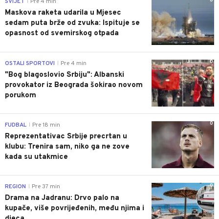
0
SVIJET
Pre 4 min
|
Maskova raketa udarila u Mjesec
sedam puta brže od zvuka: Ispituje se
opasnost od svemirskog otpada
0
OSTALI SPORTOVI
Pre 4 min
|
"Bog blagoslovio Srbiju": Albanski
provokator iz Beograda šokirao novom
porukom
0
FUDBAL
Pre 18 min
|
Reprezentativac Srbije precrtan u
klubu: Trenira sam, niko ga ne zove
kada su utakmice
0
REGION
Pre 37 min
|
Drama na Jadranu: Drvo palo na
kupače, više povrijeđenih, među njima i
djeca