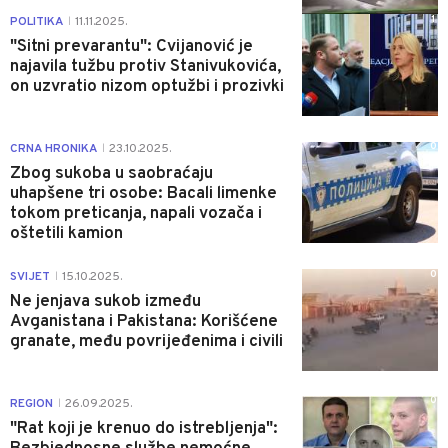
1
POLITIKA
11.11.2025.
|
"Sitni prevarantu": Cvijanović je
najavila tužbu protiv Stanivukovića,
on uzvratio nizom optužbi i prozivki
0
CRNA HRONIKA
23.10.2025.
|
Zbog sukoba u saobraćaju
uhapšene tri osobe: Bacali limenke
tokom preticanja, napali vozača i
oštetili kamion
0
SVIJET
15.10.2025.
|
Ne jenjava sukob između
Avganistana i Pakistana: Korišćene
granate, među povrijeđenima i civili
0
REGION
26.09.2025.
|
"Rat koji je krenuo do istrebljenja":