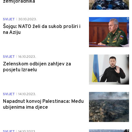
zemljoradnika
0
SVIJET
30.10.2023.
|
Šojgu: NATO želi da sukob proširi i
na Aziju
0
SVIJET
16.10.2023.
|
Zelenskom odbijen zahtjev za
posjetu Izraelu
0
SVIJET
14.10.2023.
|
Napadnut konvoj Palestinaca: Među
ubijenima ima djece
0
SVIJET
14.10.2023.
|