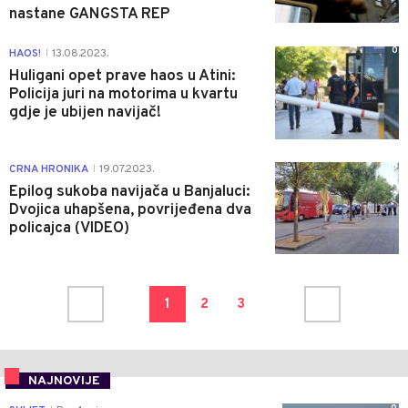
nastane GANGSTA REP
0
HAOS!
13.08.2023.
|
Huligani opet prave haos u Atini:
Policija juri na motorima u kvartu
gdje je ubijen navijač!
6
CRNA HRONIKA
19.07.2023.
|
Epilog sukoba navijača u Banjaluci:
Dvojica uhapšena, povrijeđena dva
policajca (VIDEO)
1
2
3
NAJNOVIJE