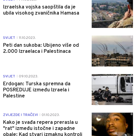
Izraelska vojska saopštila da je
ubila visokog zvaničnika Hamasa
0
SVIJET
11.10.2023.
|
Peti dan sukoba: Ubijeno više od
2.000 Izraelaca i Palestinaca
0
SVIJET
09.10.2023.
|
Erdogan: Turska spremna da
POSREDUJE između Izraela i
Palestine
0
ZVIJEZDE I TRAČEVI
01.10.2023.
|
Kako je svađa repera prerasla u
"rat" između istočne i zapadne
obale: Kad stvari izmaknu kontroli