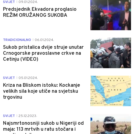
0
SVIJET
09.01.2024.
|
Predsjednik Ekvadora proglasio
REŽIM ORUŽANOG SUKOBA
0
TRADICIONALNO
06.01.2024.
|
Sukob pristalica dvije struje unutar
Crnogorske pravoslavne crkve na
Cetinju (VIDEO)
0
SVIJET
05.01.2024.
|
Kriza na Bliskom istoku: Kockanje
velikih sila koje utiče na svjetsku
trgovinu
0
SVIJET
25.12.2023.
|
Najsmrtonosniji sukob u Nigeriji od
maja: 113 mrtvih u ratu stočara i