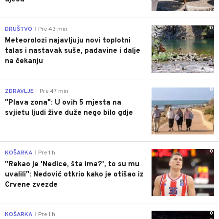
0
DRUŠTVO
Pre 43 min
|
Meteorolozi najavljuju novi toplotni
talas i nastavak suše, padavine i dalje
na čekanju
0
ZDRAVLJE
Pre 47 min
|
"Plava zona": U ovih 5 mjesta na
svjietu ljudi žive duže nego bilo gdje
0
KOŠARKA
Pre 1 h
|
"Rekao je 'Nedice, šta ima?', to su mu
uvalili": Nedović otkrio kako je otišao iz
Crvene zvezde
0
KOŠARKA
Pre 1 h
|