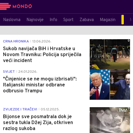
Naslovna
Najnovije
Info
Sport
Zabava
Magazin
M
0
CRNA HRONIKA
13.06.2026.
|
Sukob navijača BiH i Hrvatske u
Novom Travniku: Policija spriječila
veći incident
0
SVIJET
24.01.2026.
|
"Činjenice se ne mogu izbrisati":
Italijanski ministar odbrane
odbrusio Trampu
0
ZVIJEZDE I TRAČEVI
05.12.2025.
|
Bijonse sve posmatrala dok je
sestra tukla Džej Zija, otkriven
razlog sukoba