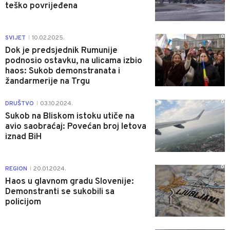
teško povrijeđena
0
SVIJET
10.02.2025.
|
Dok je predsjednik Rumunije
podnosio ostavku, na ulicama izbio
haos: Sukob demonstranata i
žandarmerije na Trgu
0
DRUŠTVO
03.10.2024.
|
Sukob na Bliskom istoku utiče na
avio saobraćaj: Povećan broj letova
iznad BiH
0
REGION
20.01.2024.
|
Haos u glavnom gradu Slovenije:
Demonstranti se sukobili sa
policijom