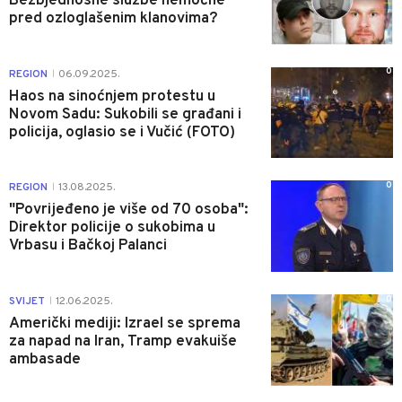
Bezbjednosne službe nemoćne
pred ozloglašenim klanovima?
0
REGION
06.09.2025.
|
Haos na sinoćnjem protestu u
Novom Sadu: Sukobili se građani i
policija, oglasio se i Vučić (FOTO)
0
REGION
13.08.2025.
|
"Povrijeđeno je više od 70 osoba":
Direktor policije o sukobima u
Vrbasu i Bačkoj Palanci
0
SVIJET
12.06.2025.
|
Američki mediji: Izrael se sprema
za napad na Iran, Tramp evakuiše
ambasade