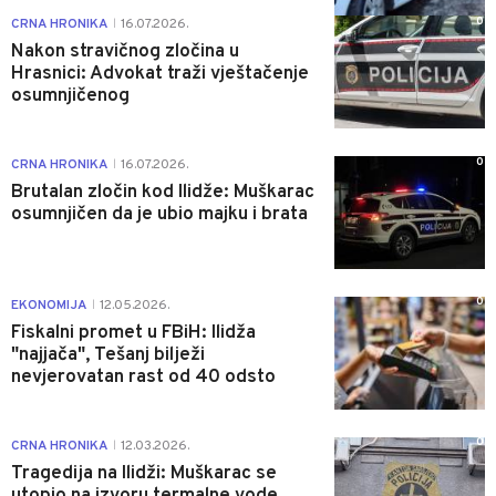
0
CRNA HRONIKA
16.07.2026.
|
Nakon stravičnog zločina u
Hrasnici: Advokat traži vještačenje
osumnjičenog
0
CRNA HRONIKA
16.07.2026.
|
Brutalan zločin kod Ilidže: Muškarac
osumnjičen da je ubio majku i brata
0
EKONOMIJA
12.05.2026.
|
Fiskalni promet u FBiH: Ilidža
"najjača", Tešanj bilježi
nevjerovatan rast od 40 odsto
0
CRNA HRONIKA
12.03.2026.
|
Tragedija na Ilidži: Muškarac se
utopio na izvoru termalne vode