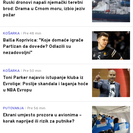
Ruski dronovi napali njemački teretni
brod: Drama u Crnom moru, izbio jeziv
požar
0
KOŠARKA
Pre 48 min
|
Balša Koprivica: "Koje domaće igrače
Partizan da dovede? Odlazili su
nezadovoljni"
0
KOŠARKA
Pre 50 min
|
Toni Parker najavio istupanje kluba iz
Evrolige: Poslije skandala i laganja hoće
u NBA Evropu
0
PUTOVANJA
Pre 56 min
|
Ekrani umjesto prozora u avionima –
korak naprijed ili rizik za putnike?