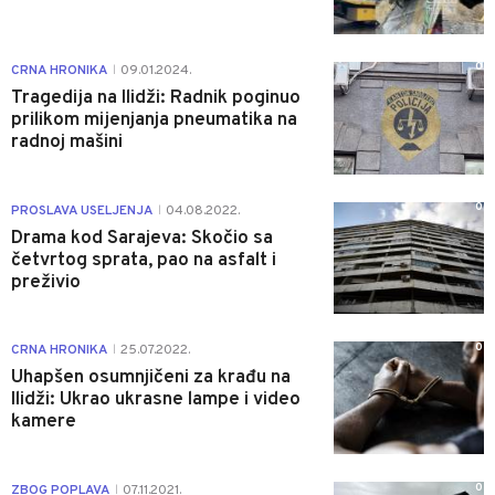
0
CRNA HRONIKA
09.01.2024.
|
Tragedija na Ilidži: Radnik poginuo
prilikom mijenjanja pneumatika na
radnoj mašini
0
PROSLAVA USELJENJA
04.08.2022.
|
Drama kod Sarajeva: Skočio sa
četvrtog sprata, pao na asfalt i
preživio
0
CRNA HRONIKA
25.07.2022.
|
Uhapšen osumnjičeni za krađu na
Ilidži: Ukrao ukrasne lampe i video
kamere
0
ZBOG POPLAVA
07.11.2021.
|