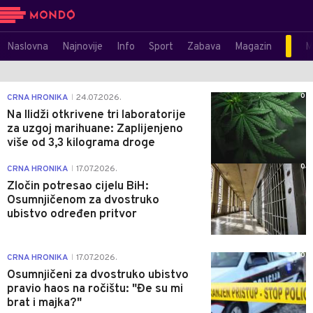
Naslovna
Najnovije
Info
Sport
Zabava
Magazin
M
0
CRNA HRONIKA
24.07.2026.
|
Na Ilidži otkrivene tri laboratorije
za uzgoj marihuane: Zaplijenjeno
više od 3,3 kilograma droge
0
CRNA HRONIKA
17.07.2026.
|
Zločin potresao cijelu BiH:
Osumnjičenom za dvostruko
ubistvo određen pritvor
0
CRNA HRONIKA
17.07.2026.
|
Osumnjičeni za dvostruko ubistvo
pravio haos na ročištu: "Đe su mi
brat i majka?"