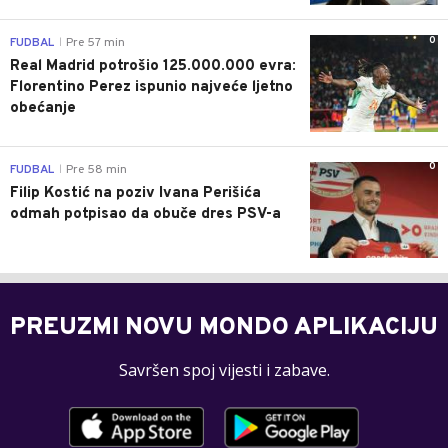
0
FUDBAL
Pre 57 min
|
Real Madrid potrošio 125.000.000 evra:
Florentino Perez ispunio najveće ljetno
obećanje
0
FUDBAL
Pre 58 min
|
Filip Kostić na poziv Ivana Perišića
odmah potpisao da obuče dres PSV-a
PREUZMI NOVU MONDO APLIKACIJU
Savršen spoj vijesti i zabave.