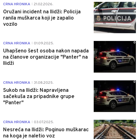
0
CRNA HRONIKA
21.02.2026.
|
Oružani incident na Ilidži: Policija
ranila muškarca koji je zapalio
vozilo
0
CRNA HRONIKA
01.09.2025.
|
Uhapšeno šest osoba nakon napada
na članove organizacije "Panter" na
Ilidži
0
CRNA HRONIKA
31.08.2025.
|
Sukob na Ilidži: Napravljena
sačekuša za pripadnike grupe
"Panter"
0
CRNA HRONIKA
03.07.2025.
|
Nesreća na Ilidži: Poginuo muškarac
na koga je naletio voz