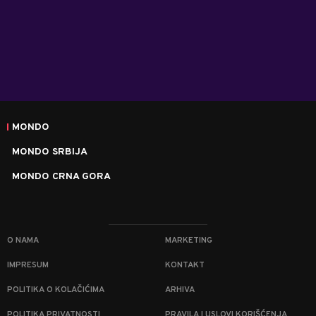
MONDO
MONDO SRBIJA
MONDO CRNA GORA
O NAMA
MARKETING
IMPRESUM
KONTAKT
POLITIKA O KOLAČIĆIMA
ARHIVA
POLITIKA PRIVATNOSTI
PRAVILA I USLOVI KORIŠĆENJA