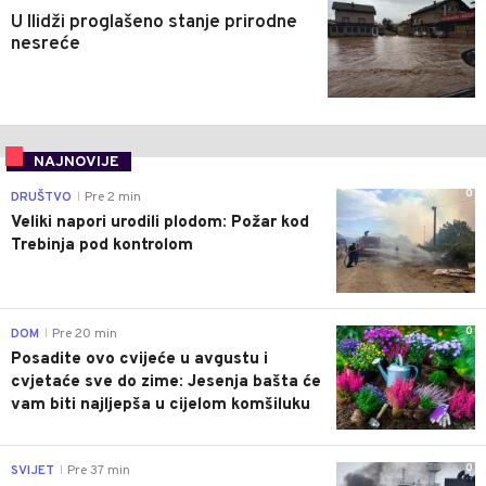
U Ilidži proglašeno stanje prirodne
nesreće
NAJNOVIJE
0
DRUŠTVO
Pre 2 min
|
Veliki napori urodili plodom: Požar kod
Trebinja pod kontrolom
0
DOM
Pre 20 min
|
Posadite ovo cvijeće u avgustu i
cvjetaće sve do zime: Jesenja bašta će
vam biti najljepša u cijelom komšiluku
0
SVIJET
Pre 37 min
|