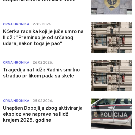
0
CRNA HRONIKA
27.02.2026.
|
Kćerka radnika koji je juče umro na
Ilidži: "Preminuo je od srčanog
udara, nakon toga je pao"
0
CRNA HRONIKA
26.02.2026.
|
Tragedija na Ilidži: Radnik smrtno
stradao prilikom pada sa skele
0
CRNA HRONIKA
25.02.2026.
|
Uhapšen Dobojlija zbog aktiviranja
eksplozivne naprave na Ilidži
krajem 2025. godine