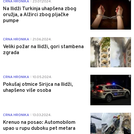
0
CRNA HRONIKA
23.07.2024.
|
Na Ilidži Turkinja uhapšena zbog
oružja, a Alžirci zbog pljačke
pumpe
0
CRNA HRONIKA
21.06.2024.
|
Veliki požar na Ilidži, gori stambena
zgrada
0
CRNA HRONIKA
10.05.2024.
|
Pokušaj otmice Sirijca na Ilidži,
uhapšeno više osoba
0
CRNA HRONIKA
13.03.2024.
|
Krenuo na posao: Automobilom
upao u rupu duboku pet metara