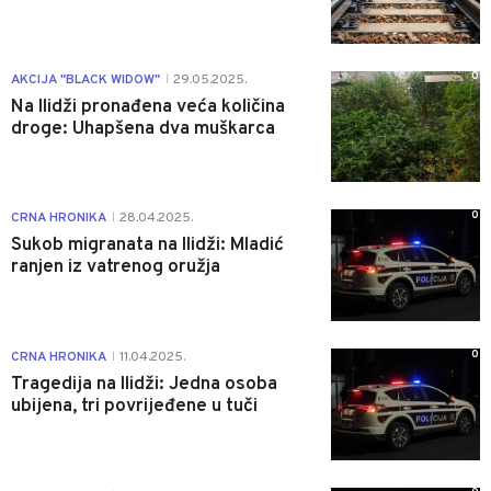
0
AKCIJA "BLACK WIDOW"
29.05.2025.
|
Na Ilidži pronađena veća količina
droge: Uhapšena dva muškarca
0
CRNA HRONIKA
28.04.2025.
|
Sukob migranata na Ilidži: Mladić
ranjen iz vatrenog oružja
0
CRNA HRONIKA
11.04.2025.
|
Tragedija na Ilidži: Jedna osoba
ubijena, tri povrijeđene u tuči