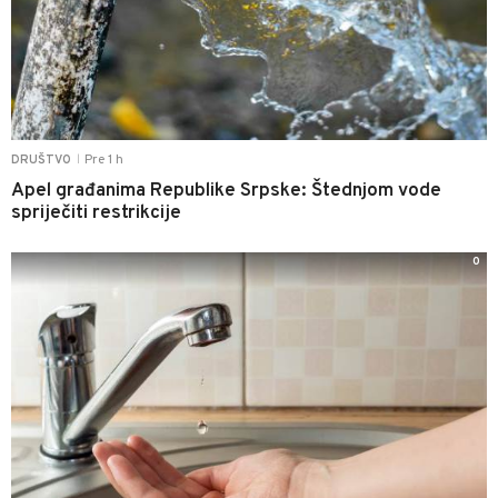
Pre 1 h
DRUŠTVO
|
Apel građanima Republike Srpske: Štednjom vode
spriječiti restrikcije
0