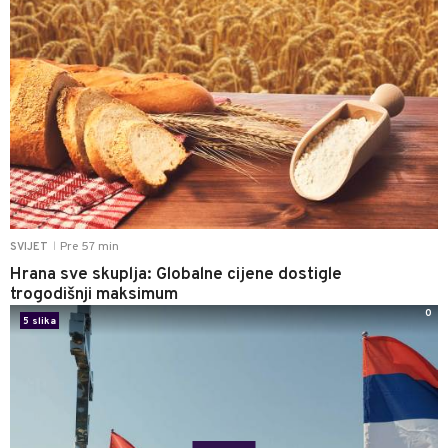
Pre 57 min
SVIJET
|
Hrana sve skuplja: Globalne cijene dostigle
trogodišnji maksimum
0
5 slika