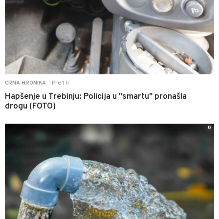
Pre 1 h
CRNA HRONIKA
|
Hapšenje u Trebinju: Policija u "smartu" pronašla
drogu (FOTO)
0