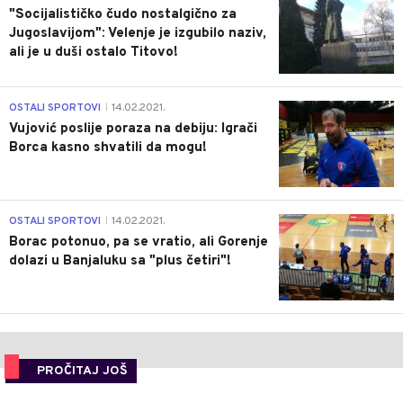
"Socijalističko čudo nostalgično za
Jugoslavijom": Velenje je izgubilo naziv,
ali je u duši ostalo Titovo!
1
OSTALI SPORTOVI
14.02.2021.
|
Vujović poslije poraza na debiju: Igrači
Borca kasno shvatili da mogu!
3
OSTALI SPORTOVI
14.02.2021.
|
Borac potonuo, pa se vratio, ali Gorenje
dolazi u Banjaluku sa "plus četiri"!
PROČITAJ JOŠ