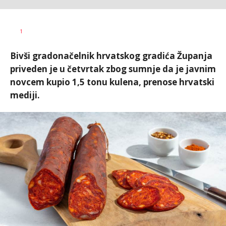
Željko
AUTOR
1
Svitlica
Bivši gradonačelnik hrvatskog gradića Županja
priveden je u četvrtak zbog sumnje da je javnim
novcem kupio 1,5 tonu kulena, prenose hrvatski
mediji.