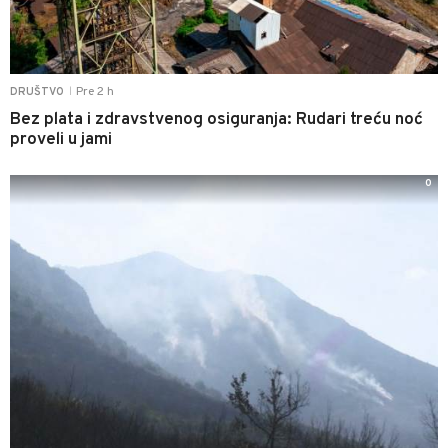
Pre 2 h
DRUŠTVO
|
Bez plata i zdravstvenog osiguranja: Rudari treću noć
proveli u jami
0