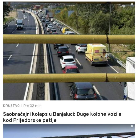
0
Pre 32 min
DRUŠTVO
|
Saobraćajni kolaps u Banjaluci: Duge kolone vozila
kod Prijedorske petlje
0