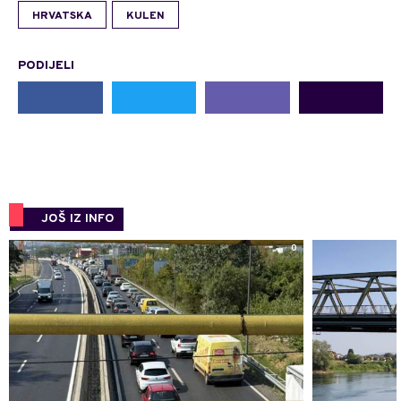
HRVATSKA
KULEN
PODIJELI
JOŠ IZ INFO
0