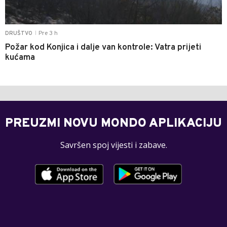
Pre 3 h
DRUŠTVO
|
Požar kod Konjica i dalje van kontrole: Vatra prijeti
kućama
PREUZMI NOVU MONDO APLIKACIJU
Savršen spoj vijesti i zabave.