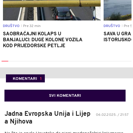
DRUŠTVO
Pre 32 min
DRUŠTVO
Pre 5
|
|
SAOBRAĆAJNI KOLAPS U
SAVA U GRAD
BANJALUCI: DUGE KOLONE VOZILA
ISTORIJSKOG
KOD PRIJEDORSKE PETLJE
KOMENTARI
1
SVI KOMENTARI
Jadna Evropska Unija i Lijep
06.02.2025. / 21:57
a Njihova
Na šta je spala Hrvatska da njeni gradonačelnici krijumcare