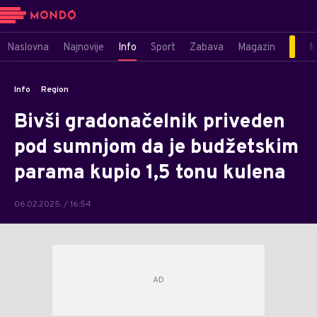
Naslovna
Najnovije
Info
Sport
Zabava
Magazin
M
Info
Region
Bivši gradonačelnik priveden
pod sumnjom da je budžetskim
parama kupio 1,5 tonu kulena
06.02.2025. / 16:54