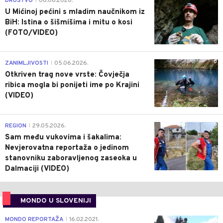
DRUŠTVO
06.06.2026.
|
U Mićinoj pećini s mladim naučnikom iz
BiH: Istina o šišmišima i mitu o kosi
(FOTO/VIDEO)
0
ZANIMLJIVOSTI
05.06.2026.
|
Otkriven trag nove vrste: Čovječja
ribica mogla bi ponijeti ime po Krajini
(VIDEO)
0
REGION
29.05.2026.
|
Sam među vukovima i šakalima:
Nevjerovatna reportaža o jedinom
stanovniku zaboravljenog zaseoka u
Dalmaciji (VIDEO)
MONDO U SLOVENIJI
4
MONDO REPORTAŽA
16.02.2021.
|