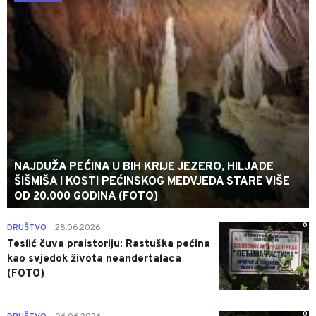
NAJDUŽA PEĆINA U BIH KRIJE JEZERO, HILJADE
ŠIŠMIŠA I KOSTI PEĆINSKOG MEDVJEDA STARE VIŠE
OD 20.000 GODINA (FOTO)
0
DRUŠTVO
28.06.2026.
|
Teslić čuva praistoriju: Rastuška pećina
kao svjedok života neandertalaca
(FOTO)
0