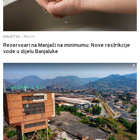
Pre 1 h
DRUŠTVO
|
Rezervoari na Manjači na minimumu: Nove restrikcije
vode u dijelu Banjaluke
0