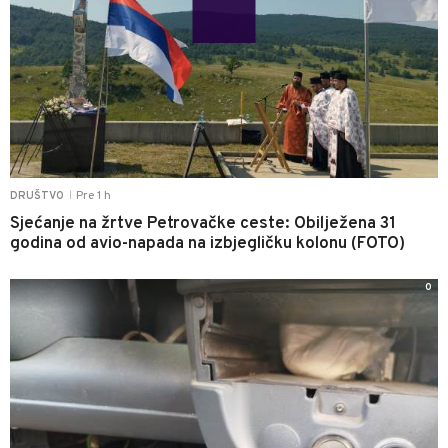
Pre 1 h
DRUŠTVO
|
Sjećanje na žrtve Petrovačke ceste: Obilježena 31
godina od avio-napada na izbjegličku kolonu (FOTO)
0