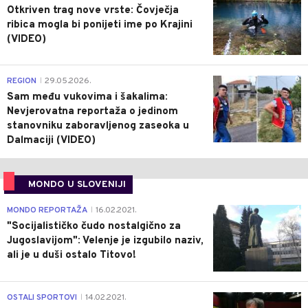
Otkriven trag nove vrste: Čovječja
ribica mogla bi ponijeti ime po Krajini
(VIDEO)
0
REGION
29.05.2026.
|
Sam među vukovima i šakalima:
Nevjerovatna reportaža o jedinom
stanovniku zaboravljenog zaseoka u
Dalmaciji (VIDEO)
MONDO U SLOVENIJI
4
MONDO REPORTAŽA
16.02.2021.
|
"Socijalističko čudo nostalgično za
Jugoslavijom": Velenje je izgubilo naziv,
ali je u duši ostalo Titovo!
1
OSTALI SPORTOVI
14.02.2021.
|