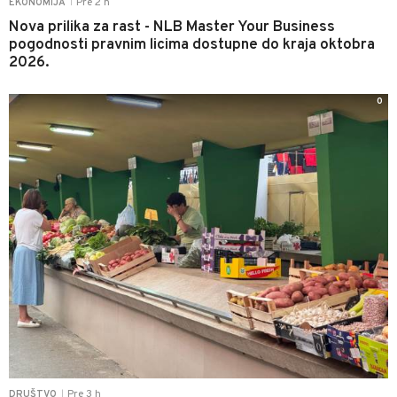
Pre 2 h
EKONOMIJA
|
Nova prilika za rast - NLB Master Your Business
pogodnosti pravnim licima dostupne do kraja oktobra
2026.
0
Pre 3 h
DRUŠTVO
|