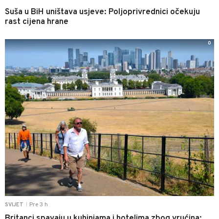
Suša u BiH uništava usjeve: Poljoprivrednici očekuju
rast cijena hrane
0
Pre 3 h
SVIJET
|
Britanci spavaju u kuhinjama i hotelima zbog vrućina: