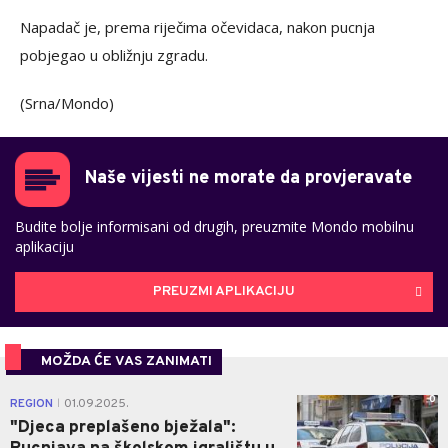
Napadač je, prema riječima očevidaca, nakon pucnja
pobjegao u obližnju zgradu.
(Srna/Mondo)
Naše vijesti ne morate da provjeravate
Budite bolje informisani od drugih, preuzmite Mondo mobilnu
aplikaciju
PREUZMI APLIKACIJU
MOŽDA ĆE VAS ZANIMATI
0
REGION
01.09.2025.
|
"Djeca preplašeno bježala":