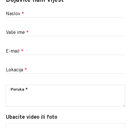
Dojavite nam vijest
Naslov
*
Vaše ime
*
E-mail
*
Lokacija
*
Ubacite video ili foto