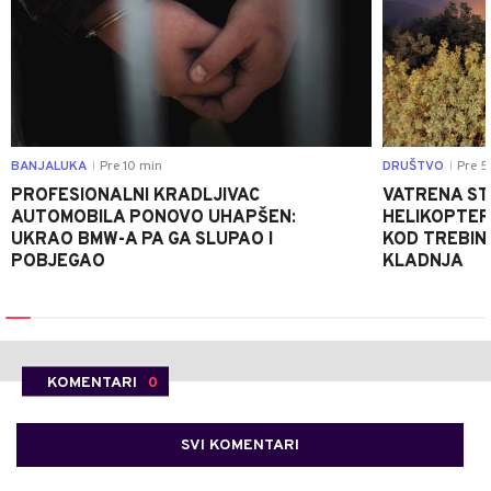
BANJALUKA
Pre 10 min
DRUŠTVO
Pre 5
|
|
PROFESIONALNI KRADLJIVAC
VATRENA STIH
AUTOMOBILA PONOVO UHAPŠEN:
HELIKOPTER
UKRAO BMW-A PA GA SLUPAO I
KOD TREBINJ
POBJEGAO
KLADNJA
KOMENTARI
0
SVI KOMENTARI