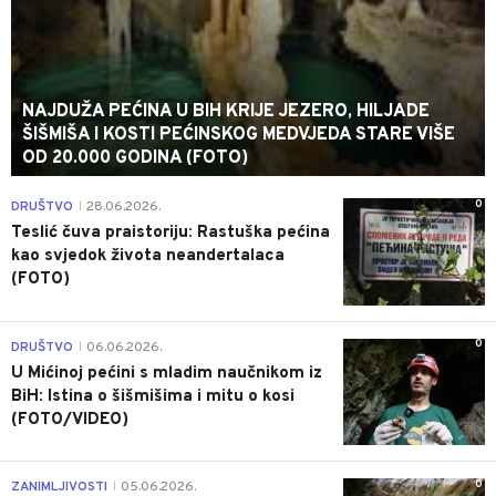
NAJDUŽA PEĆINA U BIH KRIJE JEZERO, HILJADE
ŠIŠMIŠA I KOSTI PEĆINSKOG MEDVJEDA STARE VIŠE
OD 20.000 GODINA (FOTO)
0
DRUŠTVO
28.06.2026.
|
Teslić čuva praistoriju: Rastuška pećina
kao svjedok života neandertalaca
(FOTO)
0
DRUŠTVO
06.06.2026.
|
U Mićinoj pećini s mladim naučnikom iz
BiH: Istina o šišmišima i mitu o kosi
(FOTO/VIDEO)
0
ZANIMLJIVOSTI
05.06.2026.
|