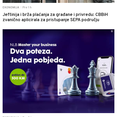
Pre 1 h
EKONOMIJA
|
Jeftinija i brža plaćanja za građane i privredu: CBBiH
zvanično aplicirala za pristupanje SEPA području
0