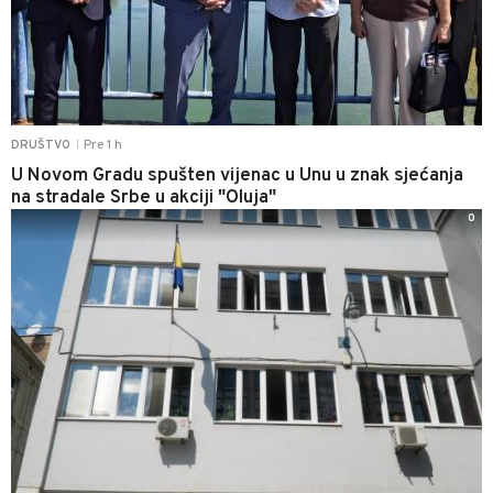
Pre 1 h
DRUŠTVO
|
U Novom Gradu spušten vijenac u Unu u znak sjećanja
na stradale Srbe u akciji "Oluja"
0