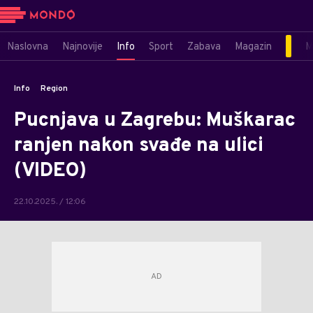
Naslovna
Najnovije
Info
Sport
Zabava
Magazin
M
Info
Region
Pucnjava u Zagrebu: Muškarac
ranjen nakon svađe na ulici
(VIDEO)
22.10.2025. / 12:06