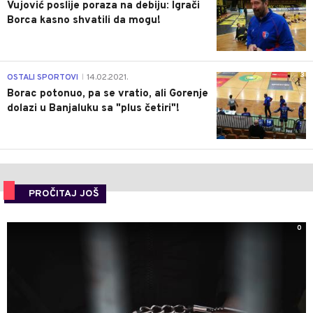
Vujović poslije poraza na debiju: Igrači
Borca kasno shvatili da mogu!
3
OSTALI SPORTOVI
14.02.2021.
|
Borac potonuo, pa se vratio, ali Gorenje
dolazi u Banjaluku sa "plus četiri"!
PROČITAJ JOŠ
0