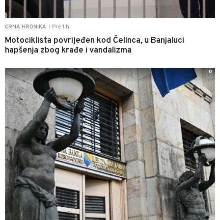
Pre 1 h
CRNA HRONIKA
|
Motociklista povrijeđen kod Čelinca, u Banjaluci
hapšenja zbog krađe i vandalizma
0