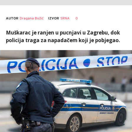
AUTOR
Dragana Božić
0
IZVOR
SRNA
Muškarac je ranjen u pucnjavi u Zagrebu, dok
policija traga za napadačem koji je pobjegao.