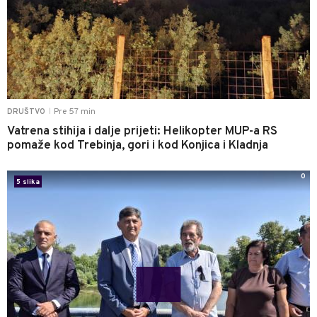
Pre 57 min
DRUŠTVO
|
Vatrena stihija i dalje prijeti: Helikopter MUP-a RS
pomaže kod Trebinja, gori i kod Konjica i Kladnja
0
5 slika