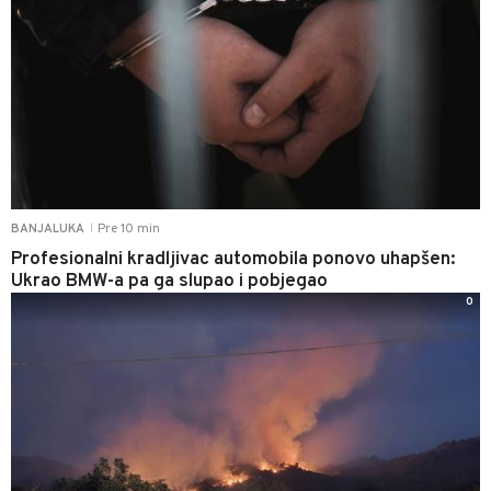
Pre 10 min
BANJALUKA
|
Profesionalni kradljivac automobila ponovo uhapšen:
Ukrao BMW-a pa ga slupao i pobjegao
0