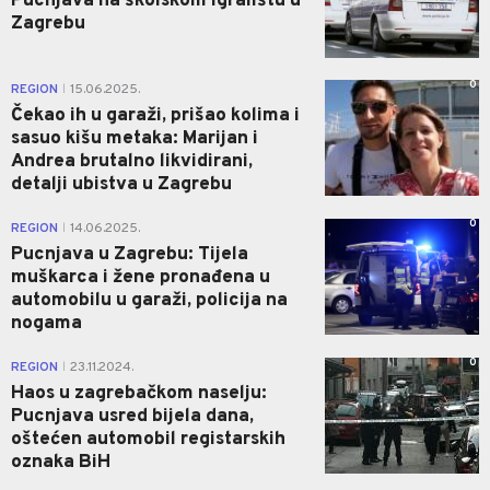
Pucnjava na školskom igralištu u
Zagrebu
0
REGION
15.06.2025.
|
Čekao ih u garaži, prišao kolima i
sasuo kišu metaka: Marijan i
Andrea brutalno likvidirani,
detalji ubistva u Zagrebu
0
REGION
14.06.2025.
|
Pucnjava u Zagrebu: Tijela
muškarca i žene pronađena u
automobilu u garaži, policija na
nogama
0
REGION
23.11.2024.
|
Haos u zagrebačkom naselju:
Pucnjava usred bijela dana,
oštećen automobil registarskih
oznaka BiH