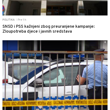
Pre 1 h
POLITIKA
|
SNSD i PSS kažnjeni zbog preuranjene kampanje:
Zloupotreba djece i javnih sredstava
0