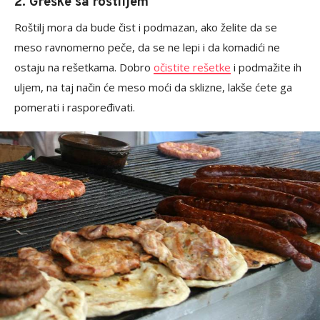
2. Greške sa roštiljem
Roštilj mora da bude čist i podmazan, ako želite da se
meso ravnomerno peče, da se ne lepi i da komadići ne
ostaju na rešetkama. Dobro
očistite rešetke
i podmažite ih
uljem, na taj način će meso moći da sklizne, lakše ćete ga
pomerati i raspoređivati.