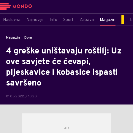
Naslovna
Najnovije
Info
Sport
Zabava
Magazin
M
Magazin
Dom
4 greške uništavaju roštilj: Uz
ove savjete će ćevapi,
pljeskavice i kobasice ispasti
savršeno
01.05.2022. / 10:20