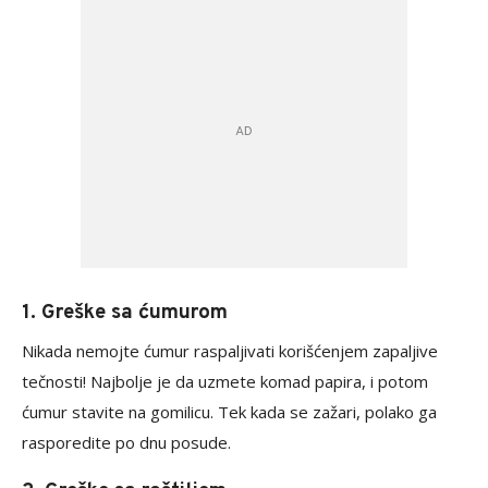
1. Greške sa ćumurom
Nikada nemojte ćumur raspaljivati korišćenjem zapaljive
tečnosti! Najbolje je da uzmete komad papira, i potom
ćumur stavite na gomilicu. Tek kada se zažari, polako ga
rasporedite po dnu posude.