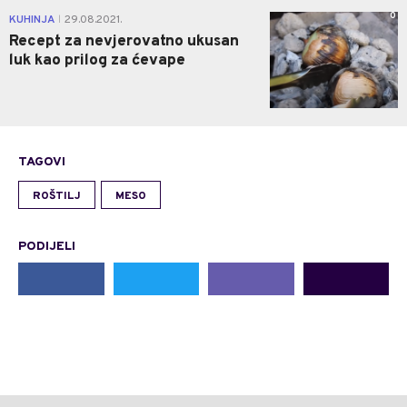
0
KUHINJA
29.08.2021.
|
Recept za nevjerovatno ukusan
luk kao prilog za ćevape
TAGOVI
ROŠTILJ
MESO
PODIJELI