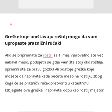
Bojana
AUTOR
Zimonjić
0
Jelisavac
Greške koje uništavaju roštilj mogu da vam
upropaste praznični ručak!
Ako se pripremate za
roštilj
za 1. maj, vjerovatno ste već
nabavili meso, podsjetili se gdje vam šta stoji oko roštilja, i
spremni ste za pravu gozbu! Ali postoje greške koje
možete da napravite kada pečete meso na roštilju, zbog
čega će se praznični ručak pretvoriti u katastrofu!
Izbjegnite ove greške i napravite klopu kao roštilj majstor!