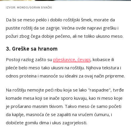
IZVOR: MONDO/GORAN SIVAČKI
Da bi se meso peklo i dobilo roštiljski šmek, morate da
pustite roštilj da se zagrije. Većina ovde napravi grešku i
požuri zbog čega dobije pečeno, ali ne toliko ukusno meso.
3. Greške sa hranom
Postoji razlog zašto su
pljeskavice, ćevapi
, kobasice ili
pileće belo meso tako ukusni na roštilju. Njihova tekstura i
odnos proteina i masnoće su idealni za ovaj način pripreme.
Na roštilju nemojte peći ribu koja se lako "raspadne", tvrđe
komade mesa koji se inače sporo kuvaju, kao ni meso koje
je prošarano masnim tkivom. Takvo meso će samo početi
da kaplje, masnoća će se zapaliti na vrućem ćumuru, i
dobićete gomilu dima i ukus zagorjelosti.