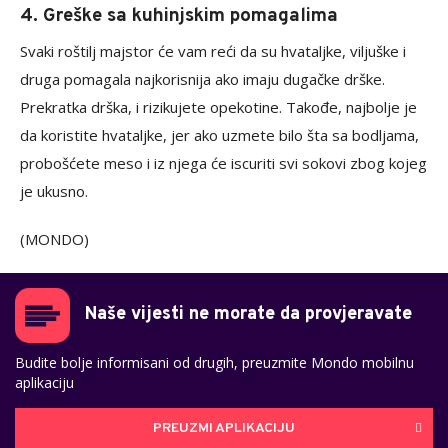
4. Greške sa kuhinjskim pomagalima
Svaki roštilj majstor će vam reći da su hvataljke, viljuške i
druga pomagala najkorisnija ako imaju dugačke drške.
Prekratka drška, i rizikujete opekotine. Takođe, najbolje je
da koristite hvataljke, jer ako uzmete bilo šta sa bodljama,
probošćete meso i iz njega će iscuriti svi sokovi zbog kojeg
je ukusno.
(MONDO)
Naše vijesti ne morate da provjeravate
Budite bolje informisani od drugih, preuzmite Mondo mobilnu
aplikaciju
PREUZMI APLIKACIJU