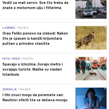
Vodič za mali servis: Sve što treba da
znate o motornom ulju i filterima
0
LJUBIMCI
Pre 16 h
|
Orao Feliks ponovo na slobodi: Nakon
što je spasen iz kandži krijumčara
pušten u prirodno stanište
0
FOTO, VIDEO
Pre 17 h
|
Spavaju u izlozima, čuvaju metro i
osvajaju turiste: Mačke su vladari
Istanbula
0
ZDRAVLJE
Pre 20 h
|
I tihi zvuci mogu da poremete san:
Naučnici otkrili šta se dešava mozgu