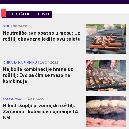
PROČITAJTE I OVO
0
STIL
30.04.2022.
|
Neutrališe sve opasno u mesu: Uz
roštilj obavezno jedite ovu salatu
0
ISHRANA NA PIKNIKU
28.04.2022.
|
Najbolje kombinacije hrane uz
roštilj: Evo sa čim se meso ne
kombinuje
0
EKONOMIJA
27.04.2022.
|
Nikad skuplji prvomajski roštilj:
Za ćevap i kobasice najmanje 14
KM