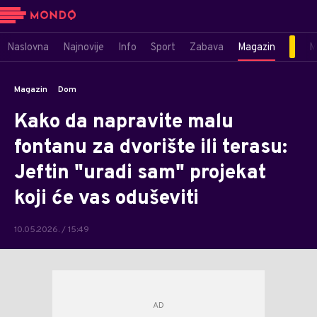
Naslovna
Najnovije
Info
Sport
Zabava
Magazin
M
Magazin
Dom
Kako da napravite malu
fontanu za dvorište ili terasu:
Jeftin "uradi sam" projekat
koji će vas oduševiti
10.05.2026. / 15:49