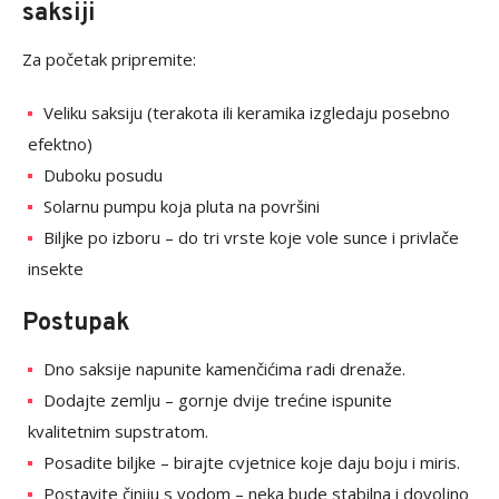
saksiji
Za početak pripremite:
Veliku saksiju (terakota ili keramika izgledaju posebno
efektno)
Duboku posudu
Solarnu pumpu koja pluta na površini
Biljke po izboru – do tri vrste koje vole sunce i privlače
insekte
Postupak
Dno saksije napunite kamenčićima radi drenaže.
Dodajte zemlju – gornje dvije trećine ispunite
kvalitetnim supstratom.
Posadite biljke – birajte cvjetnice koje daju boju i miris.
Postavite činiju s vodom – neka bude stabilna i dovoljno