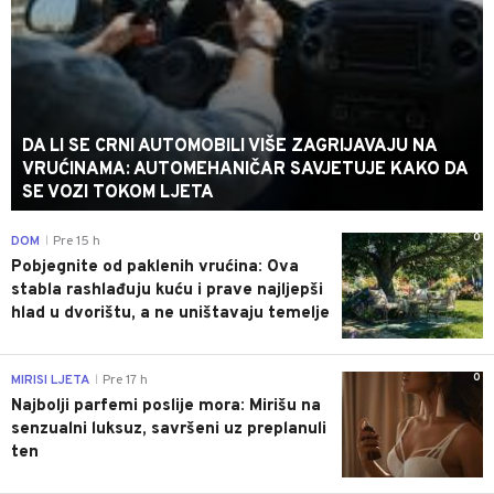
DA LI SE CRNI AUTOMOBILI VIŠE ZAGRIJAVAJU NA
VRUĆINAMA: AUTOMEHANIČAR SAVJETUJE KAKO DA
SE VOZI TOKOM LJETA
0
DOM
Pre 15 h
|
Pobjegnite od paklenih vrućina: Ova
stabla rashlađuju kuću i prave najljepši
hlad u dvorištu, a ne uništavaju temelje
0
MIRISI LJETA
Pre 17 h
|
Najbolji parfemi poslije mora: Mirišu na
senzualni luksuz, savršeni uz preplanuli
ten