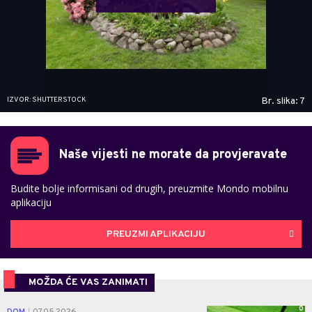
IZVOR: SHUTTERSTOCK
Br. slika: 7
Naše vijesti ne morate da provjeravate
Budite bolje informisani od drugih, preuzmite Mondo mobilnu
aplikaciju
PREUZMI APLIKACIJU
MOŽDA ĆE VAS ZANIMATI
0
|