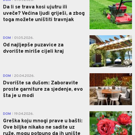
DOM
07.05.2026.
Da li se trava kosi ujutru ili
uveče? Većina ljudi griješi, a zbog
toga možete uništiti travnjak
0
DOM
01.05.2026.
|
Od najljepše puzavice za
dvorište miriše cijeli kraj
0
DOM
20.04.2026.
|
Dvorište sa dušom: Zaboravite
proste garniture za sjedenje, evo
šta je u modi
0
DOM
19.04.2026.
|
Greška koju mnogi prave u bašti:
Ove biljke nikako ne sadite uz
ruže, mogu potpuno da ih unište