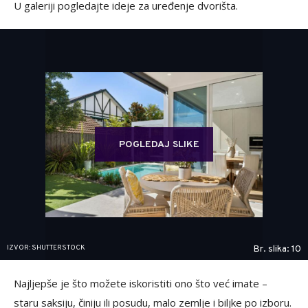
U galeriji pogledajte ideje za uređenje dvorišta.
POGLEDAJ SLIKE
IZVOR: SHUTTERSTOCK
Br. slika: 10
Najljepše je što možete iskoristiti ono što već imate –
staru saksiju, činiju ili posudu, malo zemlje i biljke po izboru.