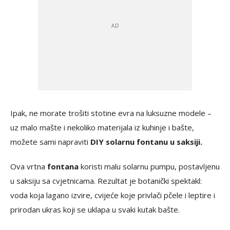
Ipak, ne morate trošiti stotine evra na luksuzne modele –
uz malo mašte i nekoliko materijala iz kuhinje i bašte,
možete sami napraviti
DIY solarnu fontanu u saksiji.
Ova vrtna
fontana
koristi malu solarnu pumpu, postavljenu
u saksiju sa cvjetnicama. Rezultat je botanički spektakl:
voda koja lagano izvire, cvijeće koje privlači pčele i leptire i
prirodan ukras koji se uklapa u svaki kutak bašte.