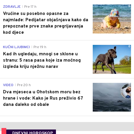
0
ZDRAVLJE
Pre 17 h
|
Vrućine su posebno opasne za
najmlađe: Pedijatar objašnjava kako da
prepoznate prve znake pregrijavanja
kod djece
0
KUĆNI LJUBIMCI
Pre 19 h
|
Kad ih ugledaju, mnogi se sklone u
stranu: 5 rasa pasa koje iza moćnog
izgleda kriju nježnu narav
0
VIDEO
Pre 20 h
|
Dva mjeseca u Ohotskom moru bez
hrane i vode: Kako je Rus preživio 67
dana daleko od obale
DNEVNI HOROSKOP