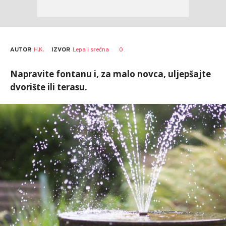
AUTOR
H.K.
0
IZVOR
Lepa i srećna
Napravite fontanu i, za malo novca, uljepšajte
dvorište ili terasu.