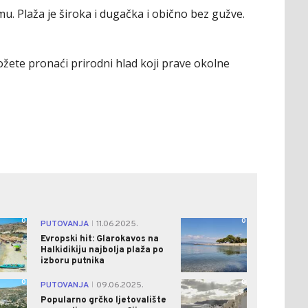
. Plaža je široka i dugačka i obično bez gužve.
ožete pronaći prirodni hlad koji prave okolne
0
0
PUTOVANJA
11.06.2025.
|
Evropski hit: Glarokavos na
Halkidikiju najbolja plaža po
izboru putnika
0
0
PUTOVANJA
09.06.2025.
|
Popularno grčko ljetovalište