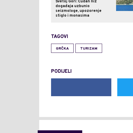
Svetoj Gori: Čudan niz
događaja uzbunio
seizmologe, upozorenje
stiglo i monasima
TAGOVI
GRČKA
TURIZAM
PODIJELI