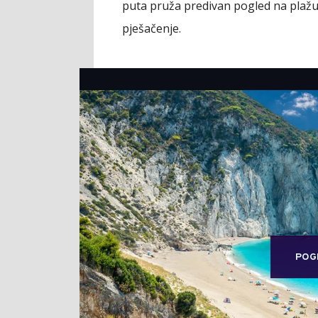
puta pruža predivan pogled na plaž
pješačenje.
POG