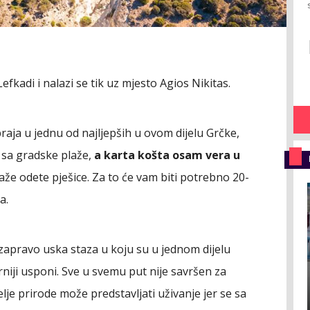
efkadi i nalazi se tik uz mjesto Agios Nikitas.
raja u jednu od najljepših u ovom dijelu Grčke,
 sa gradske plaže,
a karta košta osam vera u
laže odete pješice. Za to će vam biti potrebno 20-
a.
 zapravo uska staza u koju su u jednom dijelu
niji usponi. Sve u svemu put nije savršen za
elje prirode može predstavljati uživanje jer se sa