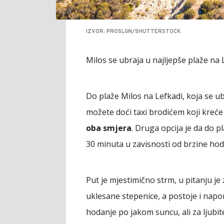
IZVOR: PROSLGN/SHUTTERSTOCK
Milos se ubraja u najljepše plaže na L
Do plaže Milos na Lefkadi, koja se ub
možete doći taxi brodićem koji kreće
oba smjera
. Druga opcija je da do p
30 minuta u zavisnosti od brzine hod
Put je mjestimično strm, u pitanju je
uklesane stepenice, a postoje i napor
hodanje po jakom suncu, ali za ljubit