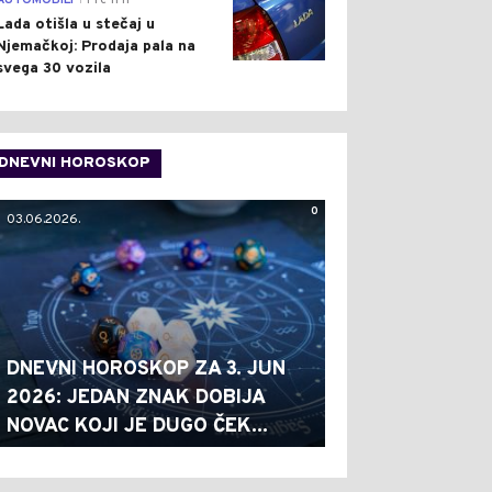
AUTOMOBILI
Pre 11 h
Lada otišla u stečaj u
Njemačkoj: Prodaja pala na
svega 30 vozila
DNEVNI HOROSKOP
0
03.06.2026.
DNEVNI HOROSKOP ZA 3. JUN
2026: JEDAN ZNAK DOBIJA
NOVAC KOJI JE DUGO ČEK...