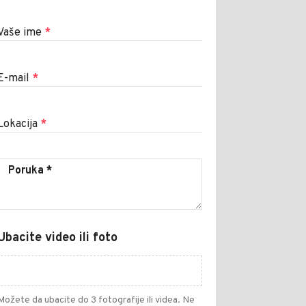
Vaše ime
*
E-mail
*
Lokacija
*
Ubacite video ili foto
Možete da ubacite do 3 fotografije ili videa. Ne