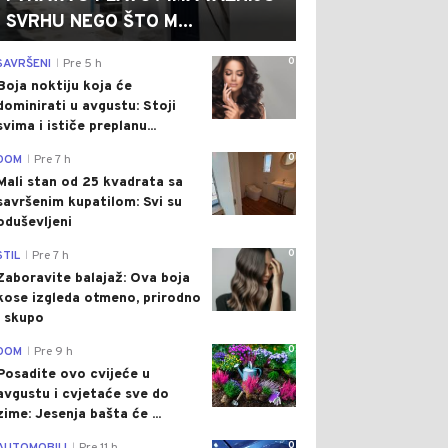
SVRHU NEGO ŠTO M...
0
SAVRŠENI
Pre 5 h
|
Boja noktiju koja će
dominirati u avgustu: Stoji
svima i ističe preplanu...
0
DOM
Pre 7 h
|
Mali stan od 25 kvadrata sa
savršenim kupatilom: Svi su
oduševljeni
0
STIL
Pre 7 h
|
Zaboravite balajaž: Ova boja
kose izgleda otmeno, prirodno
i skupo
0
DOM
Pre 9 h
|
Posadite ovo cvijeće u
avgustu i cvjetaće sve do
zime: Jesenja bašta će ...
0
|