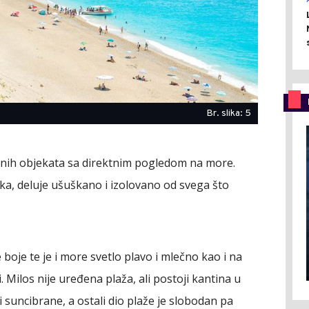
Br. slika: 5
ajnih objekata sa direktnim pogledom na more.
ka, deluje ušuškano i izolovano od svega što
le boje te je i more svetlo plavo i mlečno kao i na
Milos nije uređena plaža, ali postoji kantina u
i suncibrane, a ostali dio plaže je slobodan pa