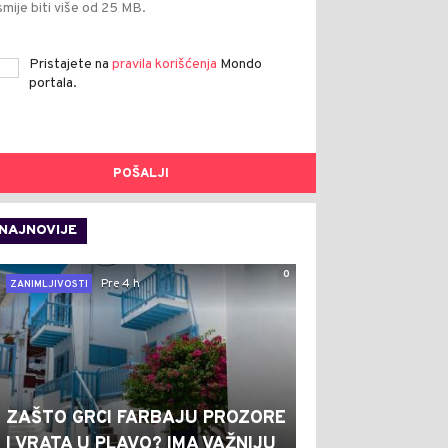
smije biti više od 25 MB.
Pristajete na
pravila korišćenja
Mondo
portala.
POŠALJI
NAJNOVIJE
0
Pre 4 h
ZANIMLJIVOSTI
ZAŠTO GRCI FARBAJU PROZORE
I VRATA U PLAVO? IMA VAŽNIJU