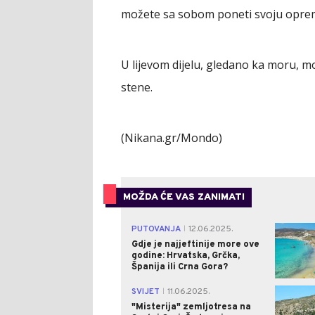
možete sa sobom poneti svoju opremu
U lijevom dijelu, gledano ka moru, m
stene.
(Nikana.gr/Mondo)
MOŽDA ĆE VAS ZANIMATI
PUTOVANJA
12.06.2025.
|
Gdje je najjeftinije more ove
godine: Hrvatska, Grčka,
Španija ili Crna Gora?
SVIJET
11.06.2025.
|
"Misterija" zemljotresa na