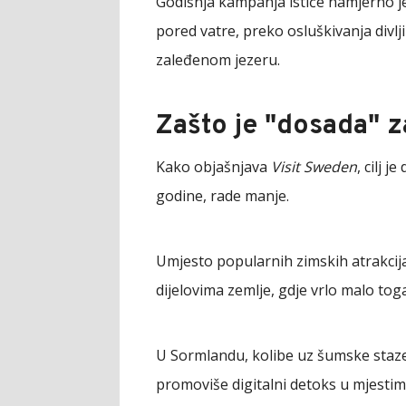
Godišnja kampanja ističe namjerno j
pored vatre, preko osluškivanja divlji
zaleđenom jezeru.
Zašto je "dosada" 
Kako objašnjava
Visit Sweden
, cilj 
godine, rade manje.
Umjesto popularnih zimskih atrakcij
dijelovima zemlje, gdje vrlo malo tog
U Sormlandu, kolibe uz šumske staze 
promoviše digitalni detoks u mjestim