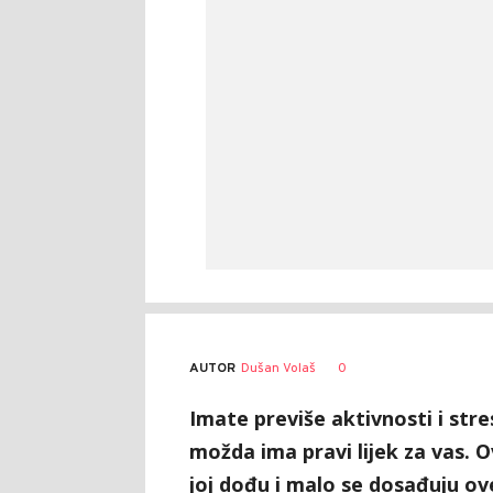
AUTOR
Dušan Volaš
0
Imate previše aktivnosti i st
možda ima pravi lijek za vas. 
joj dođu i malo se dosađuju ov