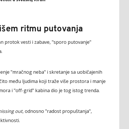
etlost u švedskoj Kiruni
išem ritmu putovanja
n protok vesti i zabave, "sporo putovanje"
a.
ženje "mračnog neba" i skretanje sa uobičajenih
očito među ljudima koji traže više prostora i manje
ora i "off-grid" kabina dio je tog istog trenda.
missing out
, odnosno "radost propuštanja",
tivnosti.