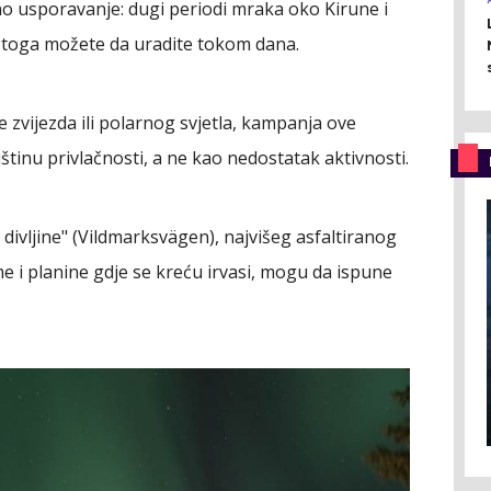
čno usporavanje: dugi periodi mraka oko Kirune i
 toga možete da uradite tokom dana.
e zvijezda ili polarnog svjetla, kampanja ove
tinu privlačnosti, a ne kao nedostatak aktivnosti.
divljine" (Vildmarksvägen), najvišeg asfaltiranog
e i planine gdje se kreću irvasi, mogu da ispune