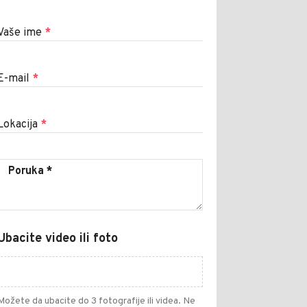
Vaše ime
*
E-mail
*
Lokacija
*
Ubacite video ili foto
Možete da ubacite do 3 fotografije ili videa. Ne