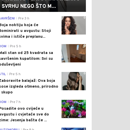
SVRHU NEGO ŠTO M...
0
SAVRŠENI
Pre 3 h
|
Boja noktiju koja će
dominirati u avgustu: Stoji
svima i ističe preplanu...
0
DOM
Pre 5 h
|
Mali stan od 25 kvadrata sa
savršenim kupatilom: Svi su
oduševljeni
0
STIL
Pre 5 h
|
Zaboravite balajaž: Ova boja
kose izgleda otmeno, prirodno
i skupo
0
DOM
Pre 7 h
|
Posadite ovo cvijeće u
avgustu i cvjetaće sve do
zime: Jesenja bašta će ...
0
|