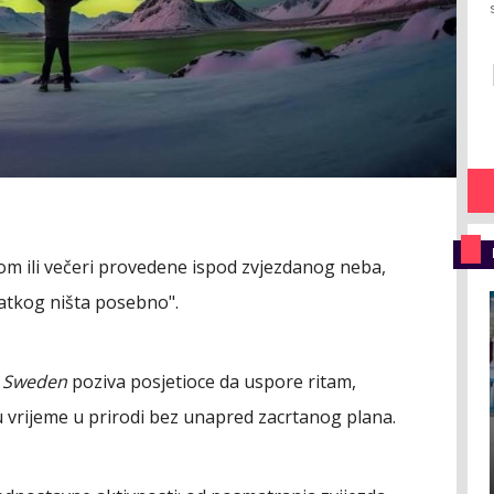
om ili večeri provedene ispod zvjezdanog neba,
slatkog ništa posebno".
t Sweden
poziva posjetioce da uspore ritam,
u vrijeme u prirodi bez unapred zacrtanog plana.