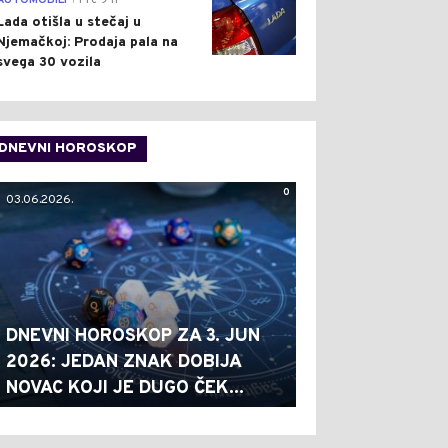
AUTOMOBILI
Pre 9 h
Lada otišla u stečaj u
Njemačkoj: Prodaja pala na
svega 30 vozila
DNEVNI HOROSKOP
0
03.06.2026.
DNEVNI HOROSKOP ZA 3. JUN
2026: JEDAN ZNAK DOBIJA
NOVAC KOJI JE DUGO ČEK...