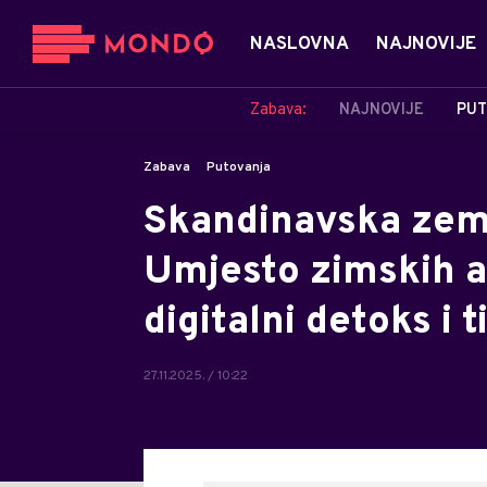
NASLOVNA
NAJNOVIJE
Zabava:
NAJNOVIJE
PUT
Zabava
Putovanja
Skandinavska zeml
Umjesto zimskih a
digitalni detoks i t
27.11.2025. / 10:22