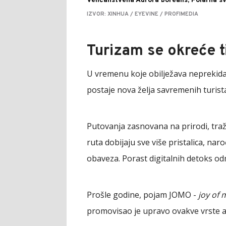
Veličanstvena Aurora borealis, Polarna sv
IZVOR: XINHUA / EYEVINE / PROFIMEDIA
Turizam se okreće t
U vremenu koje obilježava neprekida
postaje nova želja savremenih turist
Putovanja zasnovana na prirodi, tra
ruta dobijaju sve više pristalica, nar
obaveza. Porast digitalnih detoks odm
Prošle godine, pojam JOMO -
joy of 
promovisao je upravo ovakve vrste ak