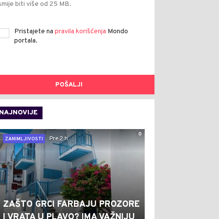
smije biti više od 25 MB.
Pristajete na
pravila korišćenja
Mondo
portala.
POŠALJI
NAJNOVIJE
0
Pre 2 h
ZANIMLJIVOSTI
ZAŠTO GRCI FARBAJU PROZORE
I VRATA U PLAVO? IMA VAŽNIJU