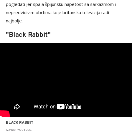
pogledati jer spaja špijunsku napetost sa sarkazmom i
nepredvidivim obrtima koje britanska televizija radi
najbolje.
"Black Rabbit"
BLACK RABBIT
IZVOR: YOUTUBE