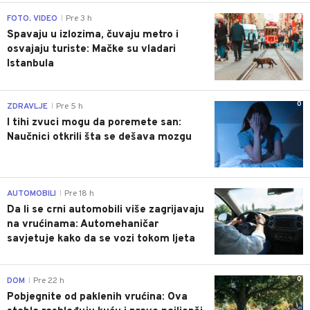
0
FOTO, VIDEO
Pre 3 h
|
Spavaju u izlozima, čuvaju metro i
osvajaju turiste: Mačke su vladari
Istanbula
0
ZDRAVLJE
Pre 5 h
|
I tihi zvuci mogu da poremete san:
Naučnici otkrili šta se dešava mozgu
0
AUTOMOBILI
Pre 18 h
|
Da li se crni automobili više zagrijavaju
na vrućinama: Automehaničar
savjetuje kako da se vozi tokom ljeta
0
DOM
Pre 22 h
|
Pobjegnite od paklenih vrućina: Ova