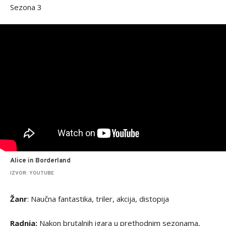
Sezona 3
Alice in Borderland
IZVOR: YOUTUBE
Žanr
: Naučna fantastika, triler, akcija, distopija
Radnja:
Nakon brutalnih igara u prethodnim sezonama,