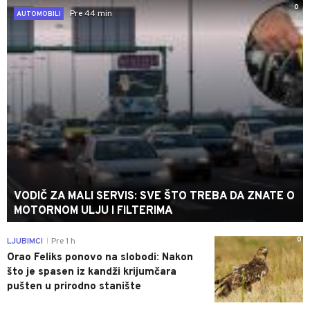
0
Pre 44 min
AUTOMOBILI
VODIČ ZA MALI SERVIS: SVE ŠTO TREBA DA ZNATE O
MOTORNOM ULJU I FILTERIMA
0
LJUBIMCI
Pre 1 h
|
Orao Feliks ponovo na slobodi: Nakon
što je spasen iz kandži krijumčara
pušten u prirodno stanište