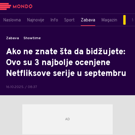
Naslovna
Najnovije
Info
Sport
Zabava
Magazin
M
Zabava
Showtime
Ako ne znate šta da bidžujete:
Ovo su 3 najbolje ocenjene
Netfliksove serije u septembru
16.10.2025. / 08:37