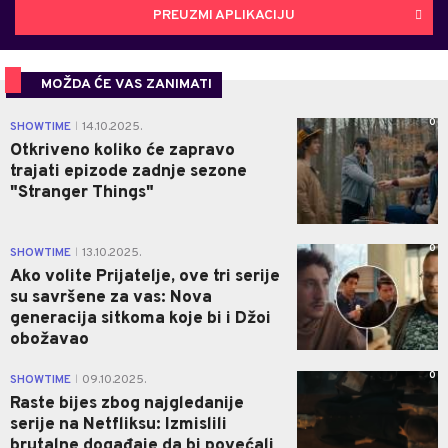
PREUZMI APLIKACIJU
MOŽDA ĆE VAS ZANIMATI
0
SHOWTIME
14.10.2025.
|
Otkriveno koliko će zapravo
trajati epizode zadnje sezone
"Stranger Things"
0
SHOWTIME
13.10.2025.
|
Ako volite Prijatelje, ove tri serije
su savršene za vas: Nova
generacija sitkoma koje bi i Džoi
obožavao
0
SHOWTIME
09.10.2025.
|
Raste bijes zbog najgledanije
serije na Netfliksu: Izmislili
brutalne događaje da bi povećali