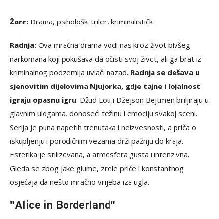
Žanr:
Drama, psihološki triler, kriminalistički
Radnja:
Ova mračna drama vodi nas kroz život bivšeg
narkomana koji pokušava da očisti svoj život, ali ga brat iz
kriminalnog podzemlja uvlači nazad
. Radnja se dešava u
sjenovitim dijelovima Njujorka, gdje tajne i lojalnost
igraju opasnu igru
. Džud Lou i Džejson Bejtmen briljiraju u
glavnim ulogama, donoseći težinu i emociju svakoj sceni.
Serija je puna napetih trenutaka i neizvesnosti, a priča o
iskupljenju i porodičnim vezama drži pažnju do kraja.
Estetika je stilizovana, a atmosfera gusta i intenzivna.
Gleda se zbog jake glume, zrele priče i konstantnog
osjećaja da nešto mračno vrijeba iza ugla.
"Alice in Borderland"