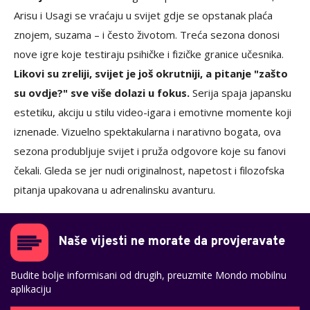
Arisu i Usagi se vraćaju u svijet gdje se opstanak plaća
znojem, suzama – i često životom. Treća sezona donosi
nove igre koje testiraju psihičke i fizičke granice učesnika.
Likovi su zreliji, svijet je još okrutniji, a pitanje "zašto
su ovdje?" sve više dolazi u fokus.
Serija spaja japansku
estetiku, akciju u stilu video-igara i emotivne momente koji
iznenade. Vizuelno spektakularna i narativno bogata, ova
sezona produbljuje svijet i pruža odgovore koje su fanovi
čekali. Gleda se jer nudi originalnost, napetost i filozofska
pitanja upakovana u adrenalinsku avanturu.
Naše vijesti ne morate da provjeravate
Budite bolje informisani od drugih, preuzmite Mondo mobilnu
aplikaciju