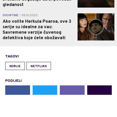
gledanost
0
SHOWTIME
08.10.2025.
|
Ako volite Herkula Poaroa, ove 3
serije su idealne za vas:
Savremene verzije čuvenog
detektiva koje ćete obožavati
TAGOVI
SERIJE
NETFLIKS
PODIJELI