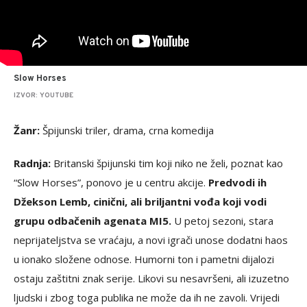
Slow Horses
IZVOR: YOUTUBE
Žanr:
Špijunski triler, drama, crna komedija
Radnja:
Britanski špijunski tim koji niko ne želi, poznat kao
“Slow Horses”, ponovo je u centru akcije.
Predvodi ih
Džekson Lemb, cinični, ali briljantni vođa koji vodi
grupu odbačenih agenata MI5.
U petoj sezoni, stara
neprijateljstva se vraćaju, a novi igrači unose dodatni haos
u ionako složene odnose. Humorni ton i pametni dijalozi
ostaju zaštitni znak serije. Likovi su nesavršeni, ali izuzetno
ljudski i zbog toga publika ne može da ih ne zavoli. Vrijedi