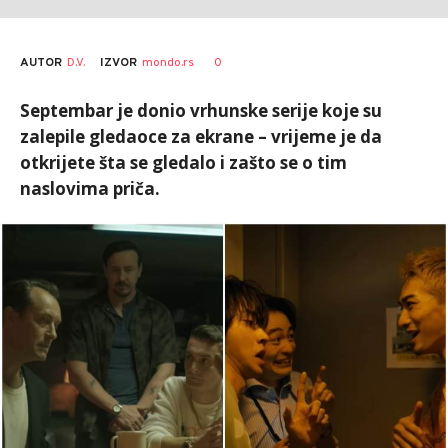
AUTOR
D.V.
0
IZVOR
mondo.rs
Septembar je donio vrhunske serije koje su
zalepile gledaoce za ekrane – vrijeme je da
otkrijete šta se gledalo i zašto se o tim
naslovima priča.