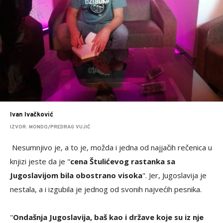
Ivan Ivačković
IZVOR: MONDO/PREDRAG VUJIĆ
Nesumnjivo je, a to je, možda i jedna od najjačih rečenica u
knjizi jeste da je "
cena Štulićevog rastanka sa
Jugoslavijom bila obostrano visoka
". Jer, Jugoslavija je
nestala, a i izgubila je jednog od svonih najvećih pesnika.
"
Ondašnja Jugoslavija, baš kao i države koje su iz nje