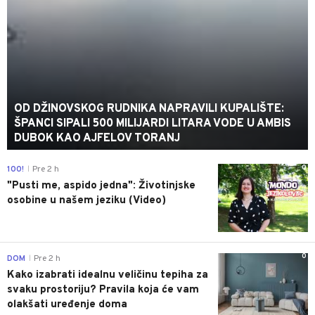
OD DŽINOVSKOG RUDNIKA NAPRAVILI KUPALIŠTE:
ŠPANCI SIPALI 500 MILIJARDI LITARA VODE U AMBIS
DUBOK KAO AJFELOV TORANJ
0
100!
Pre 2 h
|
"Pusti me, aspido jedna": Životinjske
osobine u našem jeziku (Video)
0
DOM
Pre 2 h
|
Kako izabrati idealnu veličinu tepiha za
svaku prostoriju? Pravila koja će vam
olakšati uređenje doma