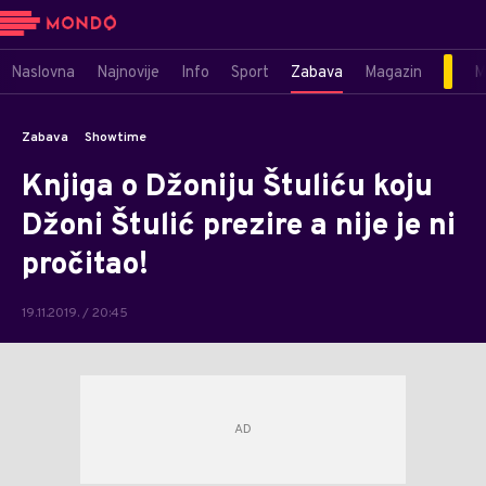
Naslovna
Najnovije
Info
Sport
Zabava
Magazin
M
Zabava
Showtime
Knjiga o Džoniju Štuliću koju
Džoni Štulić prezire a nije je ni
pročitao!
19.11.2019. / 20:45