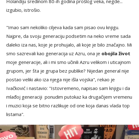
Holandiju sredinom 80-ih godina prošlog veka, negde...
izgubio, istrošio.
"Imao sam nekoliko ciljeva kada sam pisao ovu knjigu.
Najpre, da svoju generaciju podsetim na neko vreme sada
daleko iza nas, koje je prohujalo, ali koje je bilo značajno. Mi
smo sazrevali kao generacija uz Azru, ona je
obojila život
moje generacije, ali i mi smo učinili Azru velikom i uticajnom
grupom, jer šta je grupa bez publike? Nijedan general nije
postao veliki ako iza njega nije išla vojska", rekao je
Ivačković i nastavio: "Istovremeno, napisao sam knjigu i da
mlađoj generaciji ponudim putokaz ka drugačijem vremenu
i muzici koja se bitno razlikuje od one koja danas vlada top
listama".