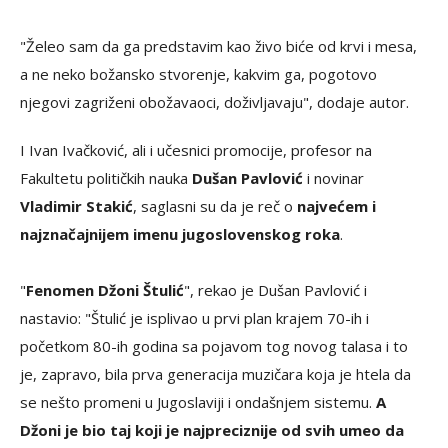
"Želeo sam da ga predstavim kao živo biće od krvi i mesa,
a ne neko božansko stvorenje, kakvim ga, pogotovo
njegovi zagriženi obožavaoci, doživljavaju", dodaje autor.
I Ivan Ivačković, ali i učesnici promocije, profesor na
Fakultetu političkih nauka
Dušan Pavlović
i novinar
Vladimir Stakić
, saglasni su da je reč o
najvećem i
najznačajnijem imenu jugoslovenskog roka
.
"
Fenomen Džoni Štulić
", rekao je Dušan Pavlović i
nastavio: "Štulić je isplivao u prvi plan krajem 70-ih i
početkom 80-ih godina sa pojavom tog novog talasa i to
je, zapravo, bila prva generacija muzičara koja je htela da
se nešto promeni u Jugoslaviji i ondašnjem sistemu.
A
Džoni je bio taj koji je najpreciznije od svih umeo da