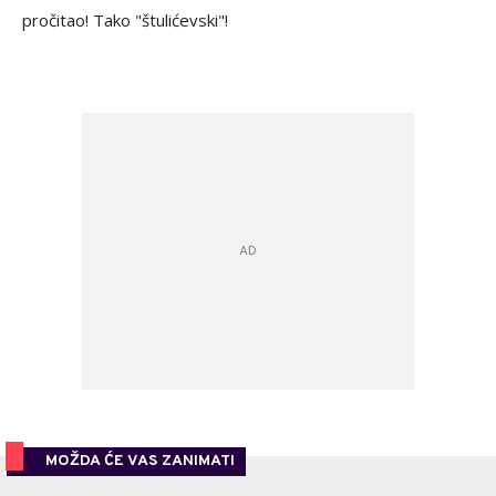
pročitao! Tako "štulićevski"!
MOŽDA ĆE VAS ZANIMATI