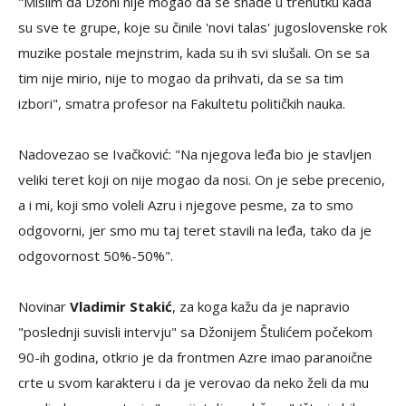
"Mislim da Džoni nije mogao da se snađe u trenutku kada
su sve te grupe, koje su činile 'novi talas' jugoslovenske rok
muzike postale mejnstrim, kada su ih svi slušali. On se sa
tim nije mirio, nije to mogao da prihvati, da se sa tim
izbori", smatra profesor na Fakultetu političkih nauka.
Nadovezao se Ivačković: "Na njegova leđa bio je stavljen
veliki teret koji on nije mogao da nosi. On je sebe precenio,
a i mi, koji smo voleli Azru i njegove pesme, za to smo
odgovorni, jer smo mu taj teret stavili na leđa, tako da je
odgovornost 50%-50%".
Novinar
Vladimir Stakić
, za koga kažu da je napravio
"poslednji suvisli intervju" sa Džonijem Štulićem počekom
90-ih godina, otkrio je da frontmen Azre imao paranoične
crte u svom karakteru i da je verovao da neko želi da mu