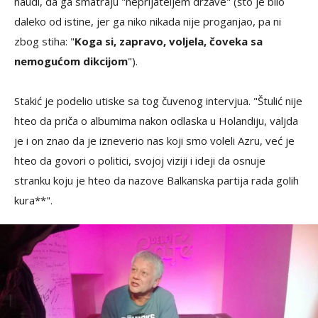
naudi, da ga smatraju "neprijateljem države" (što je bilo
daleko od istine, jer ga niko nikada nije proganjao, pa ni
zbog stiha: "
Koga si, zapravo, voljela, čoveka sa
nemogućom dikcijom
").
Stakić je podelio utiske sa tog čuvenog intervjua. "Štulić nije
hteo da priča o albumima nakon odlaska u Holandiju, valjda
je i on znao da je izneverio nas koji smo voleli Azru, već je
hteo da govori o politici, svojoj viziji i ideji da osnuje
stranku koju je hteo da nazove Balkanska partija rada golih
kura**".