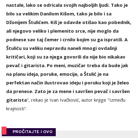
nastale, lako se odricala svojih najboljih ljudi. Tako je
bilo sa velikim Danilom Kišom, tako je bilo i sa
Džonijem Štulićem. Kiš je odavde otišao kao pobednik,
ali njegovo veliko i plemenito srce, nije moglo da
podnese sav taj čemer i crnilo kojim su ga ispratili. A
Štuliću su veliku nepravdu naneli mnogi ovdašnji
kritičari, koji su za njega govorili da nije bio nikakav
pevač i gitarista. Po meni, muzičar treba da bude jak
na planu ideja, poruke, emocije, a Štulić je na
perfektan način ilustrovao ideju i poruku koji je želeo
da prenese. Zato je za mene i savršen pevač i savršen
gitarista
", rekao je Ivan Ivačković, autor knjige "Između
krajnosti".
PROČITAJTE I OVO