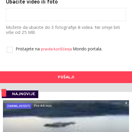
Ubacite video ili foto
Možete da ubacite do 3 fotografije ili videa. Ne smije biti
više od 25 MB.
Pristajete na
Mondo portala.
pravila korišćenja
POŠALJI
NAJNOVIJE
0
Pre 44 min
ZANIMLJIVOSTI