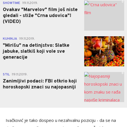
0
SHOWTIME
19.11.2019.
|
Ovakav "Marvelov" film još niste
gledali - stiže "Crna udovica"!
(VIDEO)
0
KUHINJA
19.11.2019.
|
"Mirišu" na detinjstvo: Slatke
jabuke, slatkiš koji vole sve
generacije
0
STIL
19.11.2019.
|
Zanimljivi podaci: FBI otkrio koji
horoskopski znaci su najopasniji
Ivačković je tako dospeo u nezahvalnu poziciju - da se na