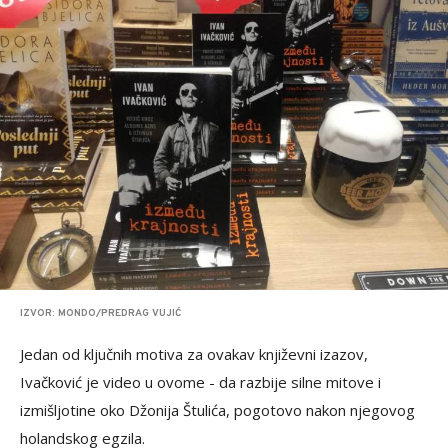
IZVOR: MONDO/PREDRAG VUJIĆ
Jedan od ključnih motiva za ovakav književni izazov,
Ivačković je video u ovome - da razbije silne mitove i
izmišljotine oko Džonija Štulića, pogotovo nakon njegovog
holandskog egzila.