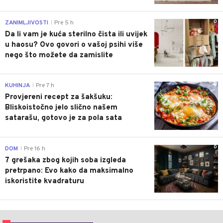
0
ZANIMLJIVOSTI
Pre 5 h
|
Da li vam je kuća sterilno čista ili uvijek
u haosu? Ovo govori o vašoj psihi više
nego što možete da zamislite
0
KUHINJA
Pre 7 h
|
Provjereni recept za šakšuku:
Bliskoistočno jelo slično našem
satarašu, gotovo je za pola sata
0
DOM
Pre 16 h
|
7 grešaka zbog kojih soba izgleda
pretrpano: Evo kako da maksimalno
iskoristite kvadraturu