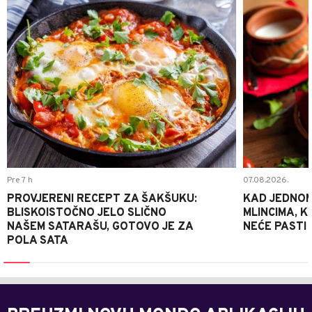
0
Pre 7 h
07.08.2026.
PROVJERENI RECEPT ZA ŠAKŠUKU:
KAD JEDNOM
BLISKOISTOČNO JELO SLIČNO
MLINCIMA, K
NAŠEM SATARAŠU, GOTOVO JE ZA
NEĆE PASTI
POLA SATA