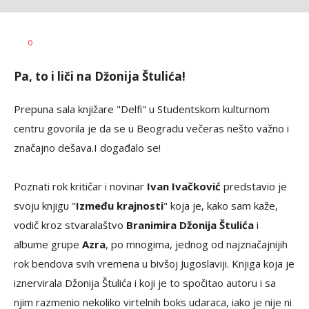
w
AUTOR
0
rs
Pa, to i liči na Džonija Štulića!
Prepuna sala knjižare "Delfi" u Studentskom kulturnom
centru govorila je da se u Beogradu večeras nešto važno i
značajno dešava.I događalo se!
Poznati rok kritičar i novinar
Ivan Ivačković
predstavio je
svoju knjigu "
Između krajnosti
" koja je, kako sam kaže,
vodič kroz stvaralaštvo
Branimira Džonija Štulića
i
albume grupe
Azra
, po mnogima, jednog od najznačajnijih
rok bendova svih vremena u bivšoj Jugoslaviji. Knjiga koja je
iznervirala Džonija Štulića i koji je to spočitao autoru i sa
njim razmenio nekoliko virtelnih boks udaraca, iako je nije ni