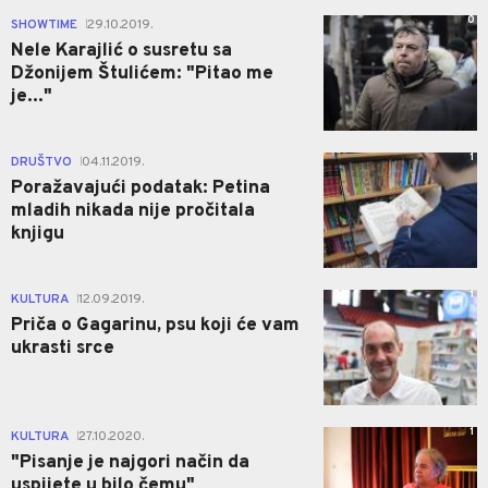
0
SHOWTIME
29.10.2019.
|
Nele Karajlić o susretu sa
Džonijem Štulićem: "Pitao me
je..."
1
DRUŠTVO
04.11.2019.
|
Poražavajući podatak: Petina
mladih nikada nije pročitala
knjigu
1
KULTURA
12.09.2019.
|
Priča o Gagarinu, psu koji će vam
ukrasti srce
1
KULTURA
27.10.2020.
|
"Pisanje je najgori način da
uspijete u bilo čemu"