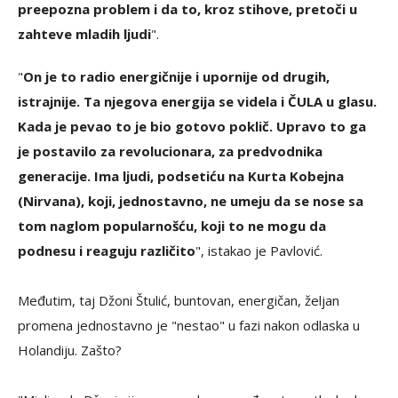
preepozna problem i da to, kroz stihove, pretoči u
zahteve mladih ljudi
".
"
On je to radio energičnije i upornije od drugih,
istrajnije. Ta njegova energija se videla i ČULA u glasu.
Kada je pevao to je bio gotovo poklič. Upravo to ga
je postavilo za revolucionara, za predvodnika
generacije. Ima ljudi, podsetiću na Kurta Kobejna
(Nirvana), koji, jednostavno, ne umeju da se nose sa
tom naglom popularnošću, koji to ne mogu da
podnesu i reaguju različito
", istakao je Pavlović.
Međutim, taj Džoni Štulić, buntovan, energičan, željan
promena jednostavno je "nestao" u fazi nakon odlaska u
Holandiju. Zašto?