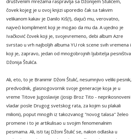
društvenim mrežama raspravlja sa Džonijem Štulićem,
čovek kojeg je u ovoj knjizi uporedio čak sa takvim
velikanom kakav je Danilo Kiš(!), dajući mu, verovatno,
najveći kompliment koji je mogao da mu da. A ujedno je
Ivačković čovek koji je, svojevremeno, debi album Azre
svrstao u vrh najboljih albuma YU rok scene svih vremena i
koji je, zapravo, jedan od mnogobrojnih ljubitelja pesništva
Džonija Štulića.
Ali, eto, to je Branimir Džoni Štulić, nesumnjivo veliki pesnik,
predvodnik, glasnogovornik svoje generacije koja je u
vreme Titove Jugoslavije (Josip Broz Tito - neprikosnoveni
vladar posle Drugog svetskog rata, za kojim su plakali
milioni), poput mnogih iz takozvanog "novog talasa" želeo
promene i to je artikulisao u svojim fenomenalnim
pesmama. Ali, isti taj Džoni Štulić se, nakon odlaska u