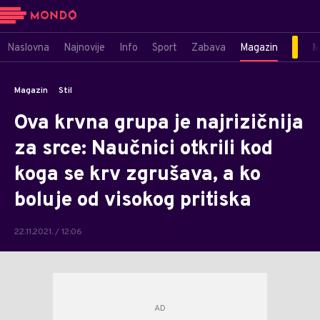
Naslovna
Najnovije
Info
Sport
Zabava
Magazin
M
Magazin
Stil
Ova krvna grupa je najrizičnija
za srce: Naučnici otkrili kod
koga se krv zgrušava, a ko
boluje od visokog pritiska
22.11.2021. / 12:06