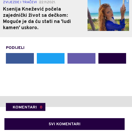
0
ZVIJEZDE I TRAČEVI
22.11.2021.
|
Ksenija Knežević počela
zajednički život sa dečkom:
Moguće je da ću stati na 'ludi
kamen' uskoro.
PODIJELI
KOMENTARI
0
SVI KOMENTARI