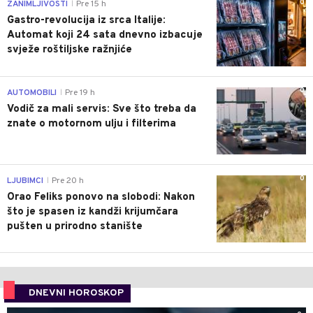
0
ZANIMLJIVOSTI
Pre 15 h
|
Gastro-revolucija iz srca Italije:
Automat koji 24 sata dnevno izbacuje
svježe roštiljske ražnjiće
0
AUTOMOBILI
Pre 19 h
|
Vodič za mali servis: Sve što treba da
znate o motornom ulju i filterima
0
LJUBIMCI
Pre 20 h
|
Orao Feliks ponovo na slobodi: Nakon
što je spasen iz kandži krijumčara
pušten u prirodno stanište
DNEVNI HOROSKOP