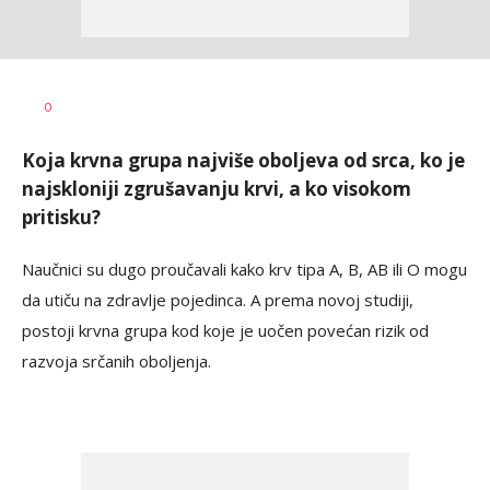
Maja
AUTOR
0
Gašić
Koja krvna grupa najviše oboljeva od srca, ko je
najskloniji zgrušavanju krvi, a ko visokom
pritisku?
Naučnici su dugo proučavali kako krv tipa A, B, AB ili O mogu
da utiču na zdravlje pojedinca. A prema novoj studiji,
postoji krvna grupa kod koje je uočen povećan rizik od
razvoja srčanih oboljenja.