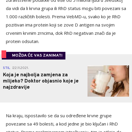
zdravstvene podatke od više od 5 miliona ljudi u Švedskoj
da vidi da li krvna grupa ili RhD status mogu biti povezani sa
1.000 različitih bolesti. Prema VebMD-u, svako ko je RhD
pozitivan ima protein koji se zove D antigen na svojim
crvenim krvnim zrncima, dok RhD negativan znači da je
protein odsutan.
MOŽDA ĆE VAS ZANIMATI
0
STIL
22.11.2021.
|
Koja je najbolja zamjena za
mlijeko? Doktor objasnio koje je
najzdravije
Na kraju, ispostavilo se da su određene krvne grupe
povezane sa 49 bolesti, a kod jedne je bio ključan i RhD
status. Prema preliminarnom istraživanju, tim je otkrio da