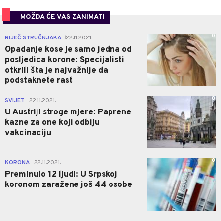
MOŽDA ĆE VAS ZANIMATI
0
RIJEČ STRUČNJAKA
22.11.2021.
|
Opadanje kose je samo jedna od
posljedica korone: Specijalisti
otkrili šta je najvažnije da
podstaknete rast
0
SVIJET
22.11.2021.
|
U Austriji stroge mjere: Paprene
kazne za one koji odbiju
vakcinaciju
0
KORONA
22.11.2021.
|
Preminulo 12 ljudi: U Srpskoj
koronom zaražene još 44 osobe