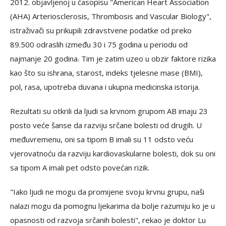
2012. objavljenoj u časopisu "American Heart Association
(AHA) Arteriosclerosis, Thrombosis and Vascular Biology",
istraživači su prikupili zdravstvene podatke od preko
89.500 odraslih između 30 i 75 godina u periodu od
najmanje 20 godina. Tim je zatim uzeo u obzir faktore rizika
kao što su ishrana, starost, indeks tjelesne mase (BMI),
pol, rasa, upotreba duvana i ukupna medicinska istorija.
Rezultati su otkrili da ljudi sa krvnom grupom AB imaju 23
posto veće šanse da razviju srčane bolesti od drugih. U
međuvremenu, oni sa tipom B imali su 11 odsto veću
vjerovatnoću da razviju kardiovaskularne bolesti, dok su oni
sa tipom A imali pet odsto povećan rizik.
"Iako ljudi ne mogu da promijene svoju krvnu grupu, naši
nalazi mogu da pomognu ljekarima da bolje razumiju ko je u
opasnosti od razvoja srčanih bolesti", rekao je doktor Lu