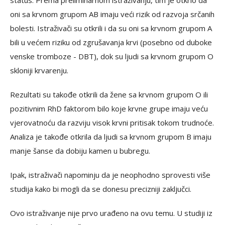
oni sa krvnom grupom AB imaju veći rizik od razvoja srčanih
bolesti. Istraživači su otkrili i da su oni sa krvnom grupom A
bili u većem riziku od zgrušavanja krvi (posebno od duboke
venske tromboze - DBT), dok su ljudi sa krvnom grupom O
skloniji krvarenju.
Rezultati su takođe otkrili da žene sa krvnom grupom O ili
pozitivnim RhD faktorom bilo koje krvne grupe imaju veću
vjerovatnoću da razviju visok krvni pritisak tokom trudnoće.
Analiza je takođe otkrila da ljudi sa krvnom grupom B imaju
manje šanse da dobiju kamen u bubregu.
Ipak, istraživači napominju da je neophodno sprovesti više
studija kako bi mogli da se donesu precizniji zaključci.
Ovo istraživanje nije prvo urađeno na ovu temu. U studiji iz