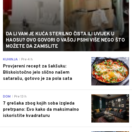
DA LI VAM JE KUĆA STERILNO ČISTA ILI UVIJEK U
HAOSU? OVO GOVORI O VAŠOJ PSIHI VIŠE NEGO ŠTO
MOŽETE DA ZAMISLITE
0
KUHINJA
Pre 4 h
|
Provjereni recept za šakšuku:
Bliskoistočno jelo slično našem
satarašu, gotovo je za pola sata
0
DOM
Pre 13 h
|
7 grešaka zbog kojih soba izgleda
pretrpano: Evo kako da maksimalno
iskoristite kvadraturu