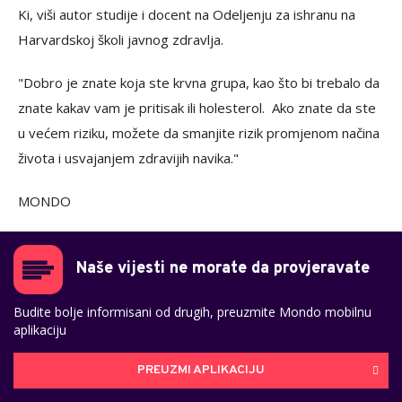
Ki, viši autor studije i docent na Odeljenju za ishranu na
Harvardskoj školi javnog zdravlja.
"Dobro je znate koja ste krvna grupa, kao što bi trebalo da
znate kakav vam je pritisak ili holesterol. Ako znate da ste
u većem riziku, možete da smanjite rizik promjenom načina
života i usvajanjem zdravijih navika."
MONDO
Naše vijesti ne morate da provjeravate
Budite bolje informisani od drugih, preuzmite Mondo mobilnu
aplikaciju
PREUZMI APLIKACIJU