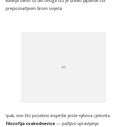
kuhinja samo su dio onoga što je učinilo japanski stil
prepoznatljivim širom svijeta.
Ipak, ono što posebno inspiriše jeste njihova cjelovita
filozofija svakodnevice
— pažljivo upravljanje