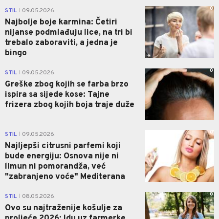
0
STIL
09.05.2026.
|
Najbolje boje karmina: Četiri
nijanse podmlađuju lice, na tri bi
trebalo zaboraviti, a jedna je
bingo
0
STIL
09.05.2026.
|
Greške zbog kojih se farba brzo
ispira sa sijede kose: Tajne
frizera zbog kojih boja traje duže
0
STIL
09.05.2026.
|
Najljepši citrusni parfemi koji
bude energiju: Osnova nije ni
limun ni pomorandža, već
"zabranjeno voće" Mediterana
0
STIL
08.05.2026.
|
Ovo su najtraženije košulje za
proljeće 2026: Idu uz farmerke,