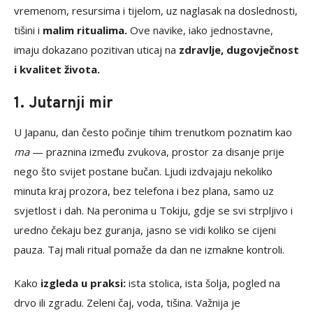
vremenom, resursima i tijelom, uz naglasak na doslednosti,
tišini i
malim ritualima.
Ove navike, iako jednostavne,
imaju dokazano pozitivan uticaj na
zdravlje, dugovječnost
i kvalitet života.
1. Jutarnji mir
U Japanu, dan često počinje tihim trenutkom poznatim kao
ma
— praznina između zvukova, prostor za disanje prije
nego što svijet postane bučan. Ljudi izdvajaju nekoliko
minuta kraj prozora, bez telefona i bez plana, samo uz
svjetlost i dah. Na peronima u Tokiju, gdje se svi strpljivo i
uredno čekaju bez guranja, jasno se vidi koliko se cijeni
pauza. Taj mali ritual pomaže da dan ne izmakne kontroli.
Kako
izgleda u praksi:
ista stolica, ista šolja, pogled na
drvo ili zgradu. Zeleni čaj, voda, tišina. Važnija je