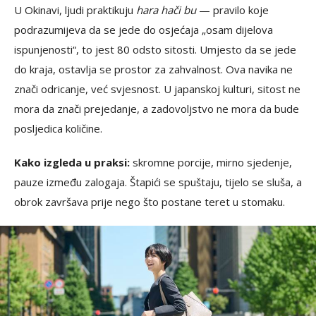
U Okinavi, ljudi praktikuju
hara hači bu
— pravilo koje
podrazumijeva da se jede do osjećaja „osam dijelova
ispunjenosti“, to jest 80 odsto sitosti. Umjesto da se jede
do kraja, ostavlja se prostor za zahvalnost. Ova navika ne
znači odricanje, već svjesnost. U japanskoj kulturi, sitost ne
mora da znači prejedanje, a zadovoljstvo ne mora da bude
posljedica količine.
Kako izgleda u praksi:
skromne porcije, mirno sjedenje,
pauze između zalogaja. Štapići se spuštaju, tijelo se sluša, a
obrok završava prije nego što postane teret u stomaku.