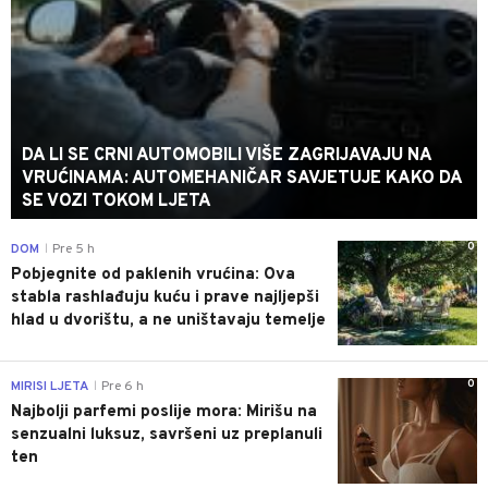
DA LI SE CRNI AUTOMOBILI VIŠE ZAGRIJAVAJU NA
VRUĆINAMA: AUTOMEHANIČAR SAVJETUJE KAKO DA
SE VOZI TOKOM LJETA
0
DOM
Pre 5 h
|
Pobjegnite od paklenih vrućina: Ova
stabla rashlađuju kuću i prave najljepši
hlad u dvorištu, a ne uništavaju temelje
0
MIRISI LJETA
Pre 6 h
|
Najbolji parfemi poslije mora: Mirišu na
senzualni luksuz, savršeni uz preplanuli
ten