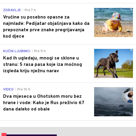
0
ZDRAVLJE
Pre 7 h
|
Vrućine su posebno opasne za
najmlađe: Pedijatar objašnjava kako da
prepoznate prve znake pregrijavanja
kod djece
0
KUĆNI LJUBIMCI
Pre 9 h
|
Kad ih ugledaju, mnogi se sklone u
stranu: 5 rasa pasa koje iza moćnog
izgleda kriju nježnu narav
0
VIDEO
Pre 10 h
|
Dva mjeseca u Ohotskom moru bez
hrane i vode: Kako je Rus preživio 67
dana daleko od obale