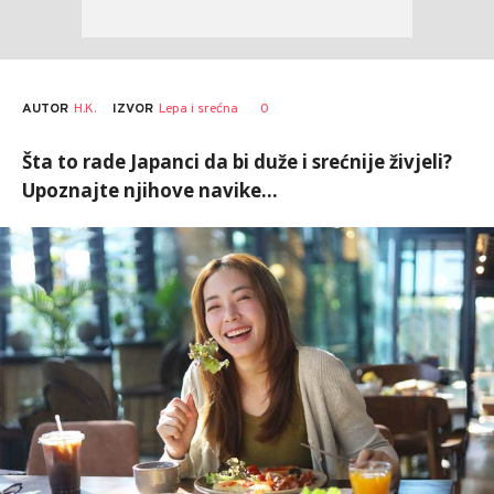
AUTOR
H.K.
0
IZVOR
Lepa i srećna
Šta to rade Japanci da bi duže i srećnije živjeli?
Upoznajte njihove navike...