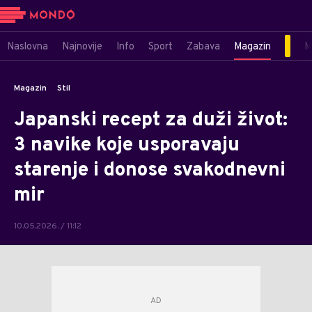
Naslovna
Najnovije
Info
Sport
Zabava
Magazin
M
Magazin
Stil
Japanski recept za duži život:
3 navike koje usporavaju
starenje i donose svakodnevni
mir
10.05.2026. / 11:12