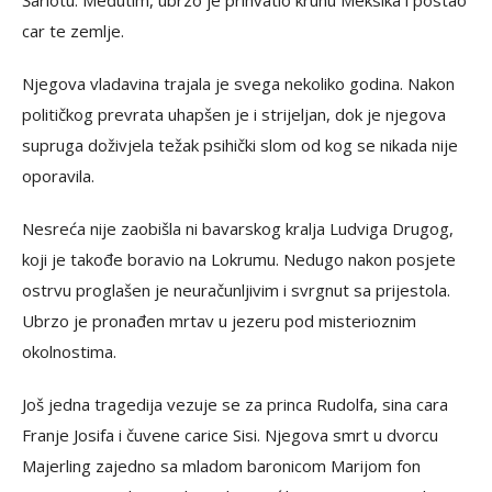
Šarlotu. Međutim, ubrzo je prihvatio krunu Meksika i postao
car te zemlje.
Njegova vladavina trajala je svega nekoliko godina. Nakon
političkog prevrata uhapšen je i strijeljan, dok je njegova
supruga doživjela težak psihički slom od kog se nikada nije
oporavila.
Nesreća nije zaobišla ni bavarskog kralja Ludviga Drugog,
koji je takođe boravio na Lokrumu. Nedugo nakon posjete
ostrvu proglašen je neuračunljivim i svrgnut sa prijestola.
Ubrzo je pronađen mrtav u jezeru pod misterioznim
okolnostima.
Još jedna tragedija vezuje se za princa Rudolfa, sina cara
Franje Josifa i čuvene carice Sisi. Njegova smrt u dvorcu
Majerling zajedno sa mladom baronicom Marijom fon