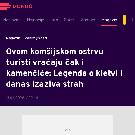
Naslovna
Najnovije
Info
Sport
Zabava
Magazin
M
Magazin
Zanimljivosti
Ovom komšijskom ostrvu
turisti vraćaju čak i
kamenčiće: Legenda o kletvi i
danas izaziva strah
13.06.2026. / 22:46