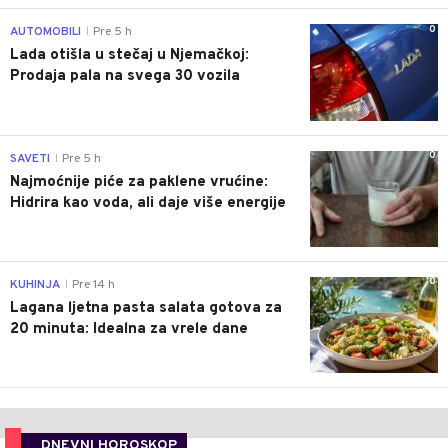
0
AUTOMOBILI
Pre 5 h
|
Lada otišla u stečaj u Njemačkoj:
Prodaja pala na svega 30 vozila
0
SAVETI
Pre 5 h
|
Najmoćnije piće za paklene vrućine:
Hidrira kao voda, ali daje više energije
0
KUHINJA
Pre 14 h
|
Lagana ljetna pasta salata gotova za
20 minuta: Idealna za vrele dane
DNEVNI HOROSKOP