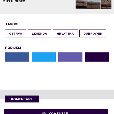
BiH u more
TAGOVI
OSTRVO
LEGENDA
HRVATSKA
DUBROVNIK
PODIJELI
KOMENTARI
0
SVI KOMENTARI