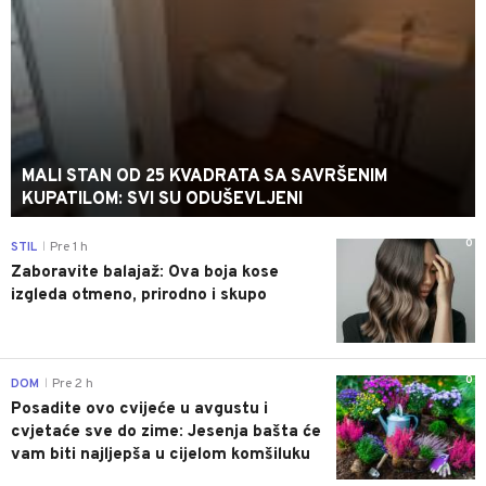
MALI STAN OD 25 KVADRATA SA SAVRŠENIM
KUPATILOM: SVI SU ODUŠEVLJENI
0
STIL
Pre 1 h
|
Zaboravite balajaž: Ova boja kose
izgleda otmeno, prirodno i skupo
0
DOM
Pre 2 h
|
Posadite ovo cvijeće u avgustu i
cvjetaće sve do zime: Jesenja bašta će
vam biti najljepša u cijelom komšiluku