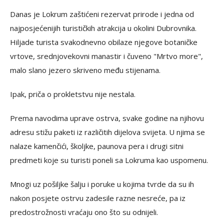
Danas je Lokrum zaštićeni rezervat prirode i jedna od
najposjećenijih turističkih atrakcija u okolini Dubrovnika.
Hiljade turista svakodnevno obilaze njegove botaničke
vrtove, srednjovekovni manastir i čuveno "Mrtvo more",
malo slano jezero skriveno među stijenama.
Ipak, priča o prokletstvu nije nestala.
Prema navodima uprave ostrva, svake godine na njihovu
adresu stižu paketi iz različitih dijelova svijeta. U njima se
nalaze kamenčići, školjke, paunova pera i drugi sitni
predmeti koje su turisti poneli sa Lokruma kao uspomenu.
Mnogi uz pošiljke šalju i poruke u kojima tvrde da su ih
nakon posjete ostrvu zadesile razne nesreće, pa iz
predostrožnosti vraćaju ono što su odnijeli.