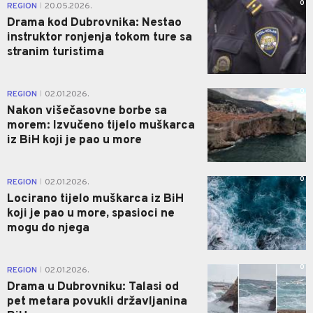
0
REGION
20.05.2026.
|
Drama kod Dubrovnika: Nestao
instruktor ronjenja tokom ture sa
stranim turistima
0
REGION
02.01.2026.
|
Nakon višečasovne borbe sa
morem: Izvučeno tijelo muškarca
iz BiH koji je pao u more
0
REGION
02.01.2026.
|
Locirano tijelo muškarca iz BiH
koji je pao u more, spasioci ne
mogu do njega
0
REGION
02.01.2026.
|
Drama u Dubrovniku: Talasi od
pet metara povukli državljanina