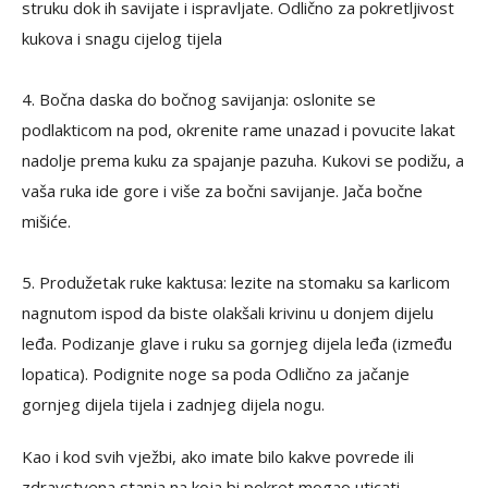
struku dok ih savijate i ispravljate. Odlično za pokretljivost
kukova i snagu cijelog tijela
4. Bočna daska do bočnog savijanja: oslonite se
podlakticom na pod, okrenite rame unazad i povucite lakat
nadolje prema kuku za spajanje pazuha. Kukovi se podižu, a
vaša ruka ide gore i više za bočni savijanje. Jača bočne
mišiće. ⁠
5. Produžetak ruke kaktusa: lezite na stomaku sa karlicom
nagnutom ispod da biste olakšali krivinu u donjem dijelu
leđa. Podizanje glave i ruku sa gornjeg dijela leđa (između
lopatica). Podignite noge sa poda Odlično za jačanje
gornjeg dijela tijela i zadnjeg dijela nogu. ⁠
Kao i kod svih vježbi, ako imate bilo kakve povrede ili
zdravstvena stanja na koja bi pokret mogao uticati,