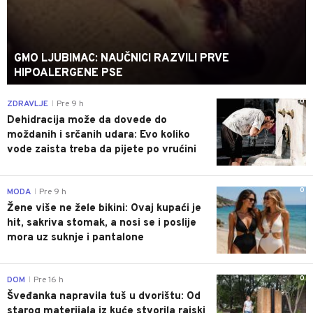
GMO LJUBIMAC: NAUČNICI RAZVILI PRVE
HIPOALERGENE PSE
0
ZDRAVLJE
Pre 9 h
|
Dehidracija može da dovede do
moždanih i srčanih udara: Evo koliko
vode zaista treba da pijete po vrućini
0
MODA
Pre 9 h
|
Žene više ne žele bikini: Ovaj kupaći je
hit, sakriva stomak, a nosi se i poslije
mora uz suknje i pantalone
0
DOM
Pre 16 h
|
Šveđanka napravila tuš u dvorištu: Od
starog materijala iz kuće stvorila rajski