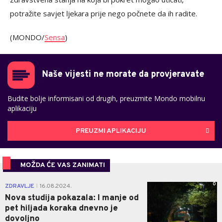
potražite savjet ljekara prije nego počnete da ih radite.
(MONDO/
Sensa
)
Naše vijesti ne morate da provjeravate
Budite bolje informisani od drugih, preuzmite Mondo mobilnu
aplikaciju
PREUZMI APLIKACIJU
MOŽDA ĆE VAS ZANIMATI
0
ZDRAVLJE
16.08.2024.
|
Nova studija pokazala: I manje od
pet hiljada koraka dnevno je
dovoljno