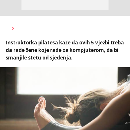
Vesna
AUTOR
0
Kerkez
Instruktorka pilatesa kaže da ovih 5 vježbi treba
da rade žene koje rade za kompjuterom, da bi
smanjile štetu od sjedenja.