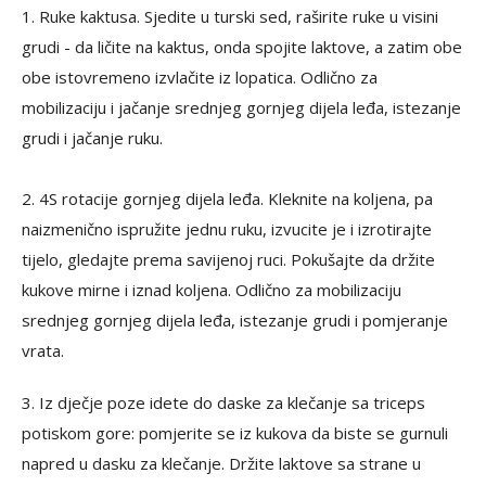
1. Ruke kaktusa. Sjedite u turski sed, raširite ruke u visini
grudi - da ličite na kaktus, onda spojite laktove, a zatim obe
obe istovremeno izvlačite iz lopatica. Odlično za
mobilizaciju i jačanje srednjeg gornjeg dijela leđa, istezanje
grudi i jačanje ruku. ⁠
2. 4S rotacije gornjeg dijela leđa. Kleknite na koljena, pa
naizmenično ispružite jednu ruku, izvucite je i izrotirajte
tijelo, gledajte prema savijenoj ruci. Pokušajte da držite
kukove mirne i iznad koljena. Odlično za mobilizaciju
srednjeg gornjeg dijela leđa, istezanje grudi i pomjeranje
vrata. ⁠
3. Iz dječje poze idete do daske za klečanje sa triceps
potiskom gore: pomjerite se iz kukova da biste se gurnuli
napred u dasku za klečanje. Držite laktove sa strane u