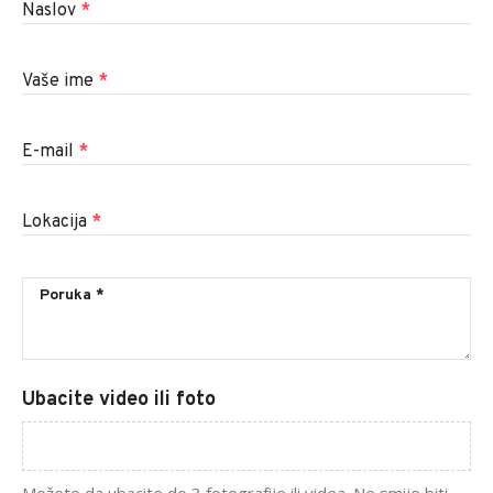
Naslov
*
Vaše ime
*
E-mail
*
Lokacija
*
Ubacite video ili foto
Možete da ubacite do 3 fotografije ili videa. Ne smije biti