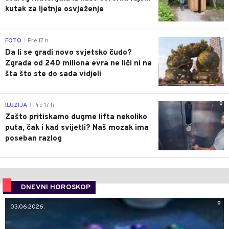
kutak za ljetnje osvježenje
0
FOTO
Pre 17 h
|
Da li se gradi novo svjetsko čudo?
Zgrada od 240 miliona evra ne liči ni na
šta što ste do sada vidjeli
0
ILUZIJA
Pre 17 h
|
Zašto pritiskamo dugme lifta nekoliko
puta, čak i kad svijetli? Naš mozak ima
poseban razlog
DNEVNI HOROSKOP
0
03.06.2026.