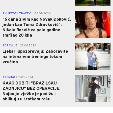
0
ZVIJEZDE I TRAČEVI
04.08.2024.
|
"6 dana živim kao Novak Đoković,
jedan kao Toma Zdravković":
Nikola Rokvić za pola godine
smršao 20 kila
0
ZDRAVLJE
22.06.2024.
|
Ljekari upozoravaju: Zaboravite
na intenzivne treninge tokom
vrućina
0
TRENING
31.05.2024.
|
KAKO DOBITI "BRAZILSKU
ZADNJICU" BEZ OPERACIJE:
Najbolje vježbe je podižu i
oblikuju u kratkom roku