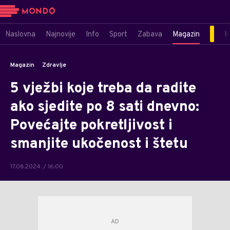
Naslovna
Najnovije
Info
Sport
Zabava
Magazin
M
Magazin
Zdravlje
5 vježbi koje treba da radite
ako sjedite po 8 sati dnevno:
Povećajte pokretljivost i
smanjite ukočenost i štetu
17.08.2024. / 16:00