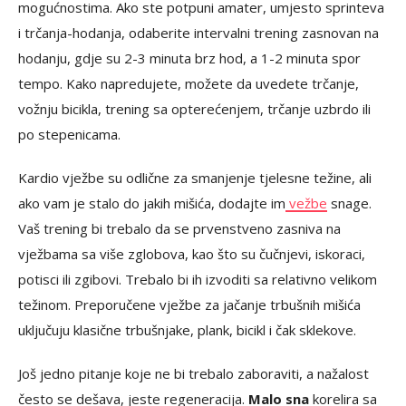
mogućnostima. Ako ste potpuni amater, umjesto sprinteva
i trčanja-hodanja, odaberite intervalni trening zasnovan na
hodanju, gdje su 2-3 minuta brz hod, a 1-2 minuta spor
tempo. Kako napredujete, možete da uvedete trčanje,
vožnju bicikla, trening sa opterećenjem, trčanje uzbrdo ili
po stepenicama.
Kardio vježbe su odlične za smanjenje tjelesne težine, ali
ako vam je stalo do jakih mišića, dodajte im
vežbe
snage.
Vaš trening bi trebalo da se prvenstveno zasniva na
vježbama sa više zglobova, kao što su čučnjevi, iskoraci,
potisci ili zgibovi. Trebalo bi ih izvoditi sa relativno velikom
težinom. Preporučene vježbe za jačanje trbušnih mišića
uključuju klasične trbušnjake, plank, bicikl i čak sklekove.
Još jedno pitanje koje ne bi trebalo zaboraviti, a nažalost
često se dešava, jeste regeneracija.
Malo sna
korelira sa