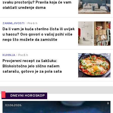
svaku prostoriju? Pravila koja će vam
olakšati uređenje doma
0
ZANIMLJIVOSTI
Pre 6 h
|
Da li vam je kuća sterilno čista ili uvijek
u haosu? Ovo govori o vašoj psihi više
nego što možete da zamislite
0
KUHINJA
Pre 8 h
|
Provjereni recept za šakšuku:
Bliskoistočno jelo slično našem
satarašu, gotovo je za pola sata
DNEVNI HOROSKOP
0
03.06.2026.