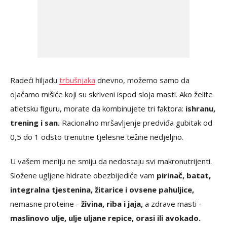
Radeći hiljadu
trbušnjaka
dnevno, možemo samo da
ojačamo mišiće koji su skriveni ispod sloja masti. Ako želite
atletsku figuru, morate da kombinujete tri faktora:
ishranu,
trening i san.
Racionalno mršavljenje predviđa gubitak od
0,5 do 1 odsto trenutne tjelesne težine nedjeljno.
U vašem meniju ne smiju da nedostaju svi makronutrijenti.
Složene ugljene hidrate obezbijediće vam
pirinač, batat,
integralna tjestenina, žitarice i ovsene pahuljice,
nemasne proteine -
živina, riba i jaja,
a zdrave masti -
maslinovo ulje, ulje uljane repice, orasi ili avokado.