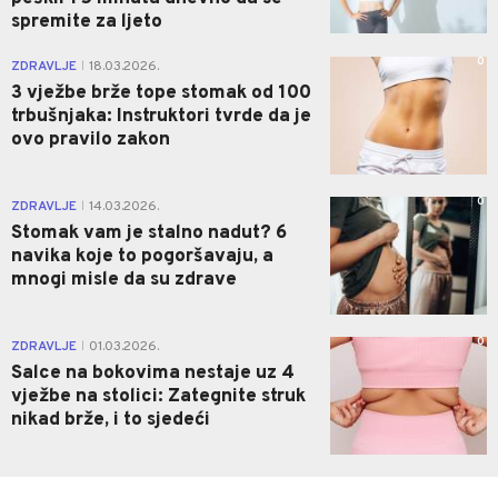
spremite za ljeto
0
ZDRAVLJE
18.03.2026.
|
3 vježbe brže tope stomak od 100
trbušnjaka: Instruktori tvrde da je
ovo pravilo zakon
0
ZDRAVLJE
14.03.2026.
|
Stomak vam je stalno nadut? 6
navika koje to pogoršavaju, a
mnogi misle da su zdrave
0
ZDRAVLJE
01.03.2026.
|
Salce na bokovima nestaje uz 4
vježbe na stolici: Zategnite struk
nikad brže, i to sjedeći