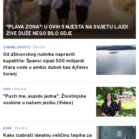
"PLAVA ZONA": U OVIH 5 MJESTA NA SVJIETU LJUDI
ŽIVE DUŽE NEGO BILO GDJE
0
ZANIMLJIVOSTI
Pre 2 h
|
Od džinovskog rudnika napravili
kupalište: Španci sipali 500 milijardi
litara vode u ambis dubok kao Ajfelov
toranj
0
100!
Pre 4 h
|
"Pusti me, aspido jedna": Životinjske
osobine u našem jeziku (Video)
0
DOM
Pre 4 h
|
Kako izabrati idealnu veličinu tepiha za