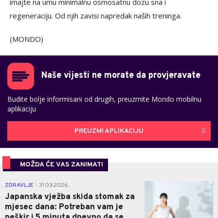
imajte na umu minimalnu osmosatnu dozu sna i
regeneraciju. Od njih zavisi napredak naših treninga.
(MONDO)
Naše vijesti ne morate da provjeravate
Budite bolje informisani od drugih, preuzmite Mondo mobilnu
aplikaciju
PREUZMI APLIKACIJU
MOŽDA ĆE VAS ZANIMATI
0
ZDRAVLJE
31.03.2026.
|
Japanska vježba skida stomak za
mjesec dana: Potreban vam je
peškir i 5 minuta dnevno da se