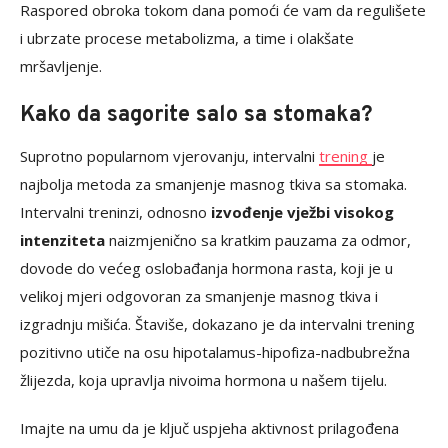
Raspored obroka tokom dana pomoći će vam da regulišete
i ubrzate procese metabolizma, a time i olakšate
mršavljenje.
Kako da sagorite salo sa stomaka?
Suprotno popularnom vjerovanju, intervalni
trening
je
najbolja metoda za smanjenje masnog tkiva sa stomaka.
Intervalni treninzi, odnosno
izvođenje vježbi visokog
intenziteta
naizmjenično sa kratkim pauzama za odmor,
dovode do većeg oslobađanja hormona rasta, koji je u
velikoj mjeri odgovoran za smanjenje masnog tkiva i
izgradnju mišića. Štaviše, dokazano je da intervalni trening
pozitivno utiče na osu hipotalamus-hipofiza-nadbubrežna
žlijezda, koja upravlja nivoima hormona u našem tijelu.
Imajte na umu da je ključ uspjeha aktivnost prilagođena