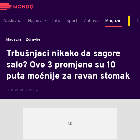
Naslovna
Najnovije
Info
Sport
Zabava
Magazin
M
Magazin
Zdravlje
Trbušnjaci nikako da sagore
salo? Ove 3 promjene su 10
puta moćnije za ravan stomak
11.05.2026. / 09:57