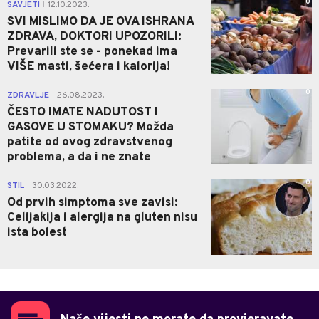
0
SAVJETI
12.10.2023.
|
SVI MISLIMO DA JE OVA ISHRANA
ZDRAVA, DOKTORI UPOZORILI:
Prevarili ste se - ponekad ima
VIŠE masti, šećera i kalorija!
0
ZDRAVLJE
26.08.2023.
|
ČESTO IMATE NADUTOST I
GASOVE U STOMAKU? Možda
patite od ovog zdravstvenog
problema, a da i ne znate
0
STIL
30.03.2022.
|
Od prvih simptoma sve zavisi:
Celijakija i alergija na gluten nisu
ista bolest