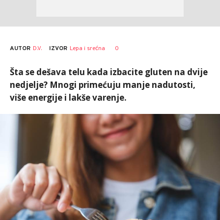
AUTOR
D.V.
0
IZVOR
Lepa i srećna
Šta se dešava telu kada izbacite gluten na dvije
nedjelje? Mnogi primećuju manje nadutosti,
više energije i lakše varenje.