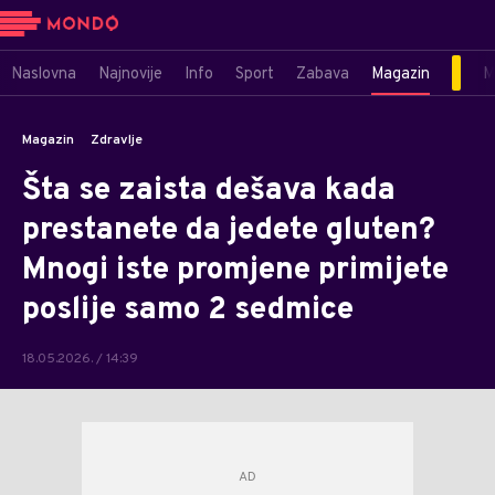
Naslovna
Najnovije
Info
Sport
Zabava
Magazin
M
Magazin
Zdravlje
Šta se zaista dešava kada
prestanete da jedete gluten?
Mnogi iste promjene primijete
poslije samo 2 sedmice
18.05.2026. / 14:39