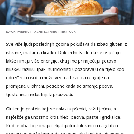
IZVOR: FARKNOT ARCHITECT/SHUTTERSTOCK
Sve više ljudi poslednjih godina pokušava da izbaci gluten iz
ishrane, makar na kratko. Dok jedni tvrde da se osjećaju
lakše i imaju više energije, drugi ne primijećuju gotovo
nikakvu razliku. Ipak, nutricionisti upozoravaju da tijelo kod
određenih osoba može veoma brzo da reaguje na
promjene u ishrani, posebno kada se smanje peciva,
tjestenina i industrijski proizvodi.
Gluten je protein koji se nalazi u pšenici, raži i ječmu, a
najčešće ga unosimo kroz hleb, peciva, paste i grickalice.
Kod osoba koje imaju celijakiju ili intoleranciju na gluten,
organizam može burno da reaguje, ali i ljudi bez dijagnoze