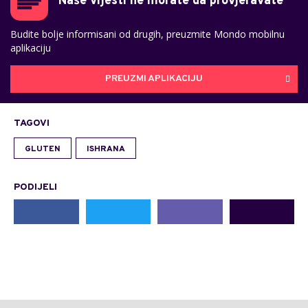
Naše vijesti ne morate da provjeravate
Budite bolje informisani od drugih, preuzmite Mondo mobilnu
aplikaciju
PREUZMI APLIKACIJU
TAGOVI
GLUTEN
ISHRANA
PODIJELI