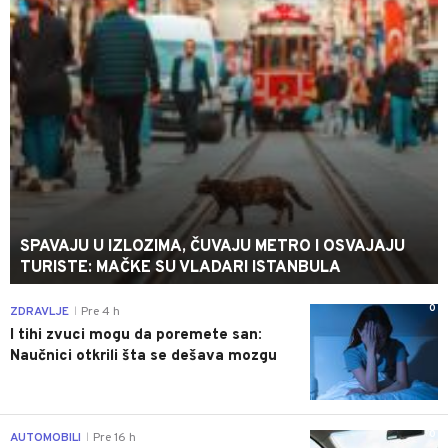
SPAVAJU U IZLOZIMA, ČUVAJU METRO I OSVAJAJU
TURISTE: MAČKE SU VLADARI ISTANBULA
0
ZDRAVLJE
Pre 4 h
|
I tihi zvuci mogu da poremete san:
Naučnici otkrili šta se dešava mozgu
0
AUTOMOBILI
Pre 16 h
|