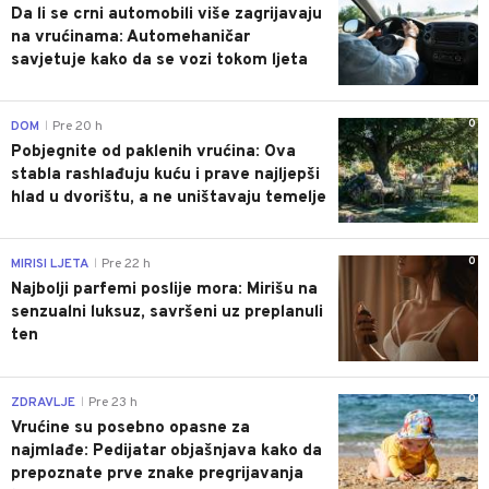
Da li se crni automobili više zagrijavaju
na vrućinama: Automehaničar
savjetuje kako da se vozi tokom ljeta
0
DOM
Pre 20 h
|
Pobjegnite od paklenih vrućina: Ova
stabla rashlađuju kuću i prave najljepši
hlad u dvorištu, a ne uništavaju temelje
0
MIRISI LJETA
Pre 22 h
|
Najbolji parfemi poslije mora: Mirišu na
senzualni luksuz, savršeni uz preplanuli
ten
0
ZDRAVLJE
Pre 23 h
|
Vrućine su posebno opasne za
najmlađe: Pedijatar objašnjava kako da
prepoznate prve znake pregrijavanja