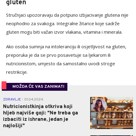
gluten
Stručnjaci upozoravaju da potpuno izbjacivanje glutena nije
neophodno za svakoga. Integralne žitarice koje sadrže
gluten mogu biti važan izvor vlakana, vitamina i minerala.
Ako osoba sumnja na intoleranciju ili osjetljivost na gluten,
preporuka je da se prvo posavetuje sa ljekarom ili
nutricionistom, umjesto da samostalno uvodi stroge
restrikcije.
MOŽDA ĆE VAS ZANIMATI
0
ZDRAVLJE
01.04.2024.
|
Nutricionistkinja otkriva koji
hljeb najviše goji: "Ne treba ga
izbaciti iz ishrane, jedan je
najlošiji"