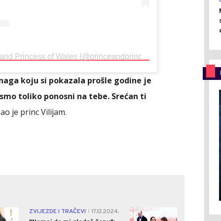
A post shared by The Prince and Princess of Wales (@princeandprincessofwales)
Snaga koju si pokazala prošle godine je
a smo toliko ponosni na tebe. Srećan ti
ao je princ Vilijam.
0
0
ZVIJEZDE I TRAČEVI
17.12.2024.
|