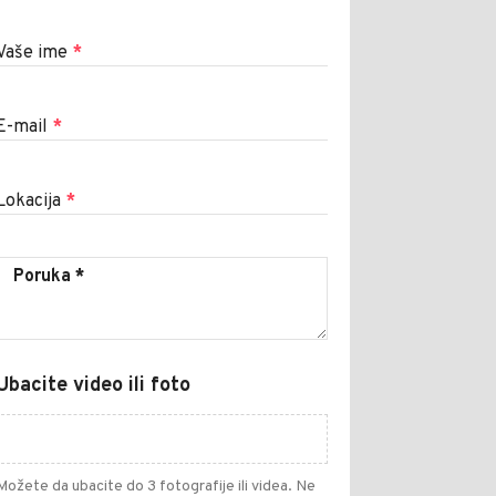
Vaše ime
*
E-mail
*
Lokacija
*
Ubacite video ili foto
Možete da ubacite do 3 fotografije ili videa. Ne