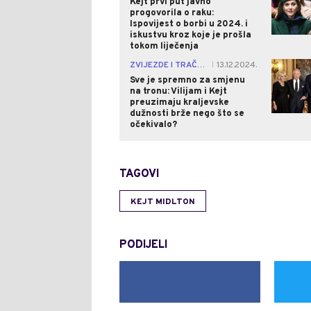
Kejt prvi put javno
progovorila o raku:
Ispovijest o borbi u 2024. i
iskustvu kroz koje je prošla
tokom liječenja
ZVIJEZDE I TRAČEVI
13.12.2024.
|
Sve je spremno za smjenu
na tronu: Vilijam i Kejt
preuzimaju kraljevske
dužnosti brže nego što se
očekivalo?
TAGOVI
KEJT MIDLTON
PODIJELI