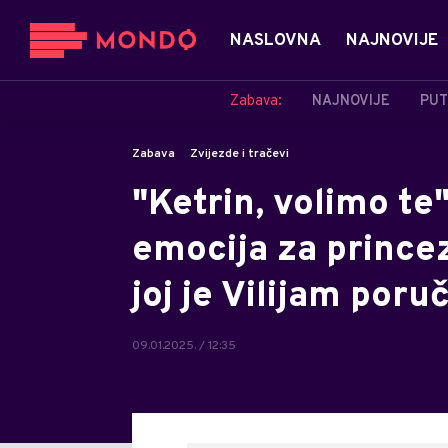
NASLOVNA
NAJNOVIJE
Zabava:
NAJNOVIJE
PUT
Zabava
Zvijezde i tračevi
"Ketrin, volimo te
emocija za princez
joj je Vilijam poru
09.01.2025. / 12:35