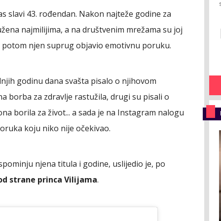
s slavi 43. rođendan. Nakon najteže godine za
žena najmilijima, a na društvenim mrežama su joj
da bi potom njen suprug objavio emotivnu poruku.
njih godinu dana svašta pisalo o njihovom
a borba za zdravlje rastužila, drugi su pisali o
 borila za život... a sada je na Instagram nalogu
poruka koju niko nije očekivao.
pominju njena titula i godine, uslijedio je, po
od strane princa Vilijama
.