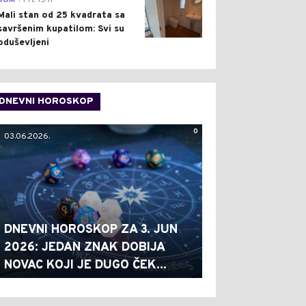
DOM
Pre 15 h
Mali stan od 25 kvadrata sa
savršenim kupatilom: Svi su
oduševljeni
DNEVNI HOROSKOP
0
03.06.2026.
DNEVNI HOROSKOP ZA 3. JUN
2026: JEDAN ZNAK DOBIJA
NOVAC KOJI JE DUGO ČEK...