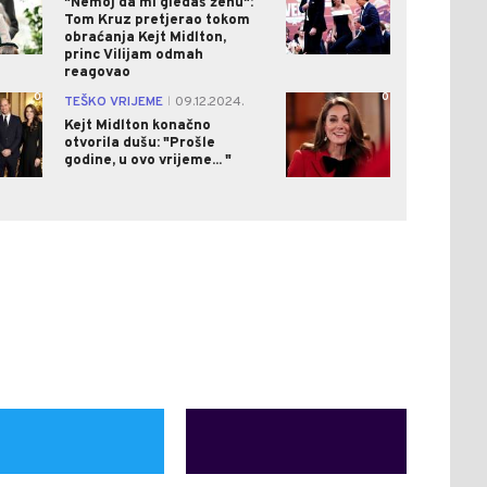
"Nemoj da mi gledaš ženu":
Tom Kruz pretjerao tokom
obraćanja Kejt Midlton,
princ Vilijam odmah
reagovao
0
0
TEŠKO VRIJEME
09.12.2024.
|
Kejt Midlton konačno
otvorila dušu: "Prošle
godine, u ovo vrijeme... "