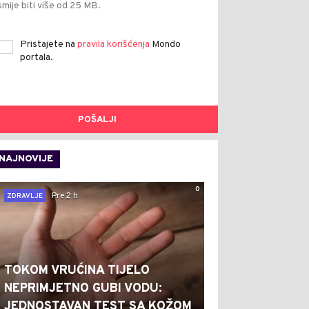
smije biti više od 25 MB.
Pristajete na
pravila korišćenja
Mondo
portala.
POŠALJI
NAJNOVIJE
0
Pre 2 h
ZDRAVLJE
TOKOM VRUĆINA TIJELO
NEPRIMJETNO GUBI VODU:
JEDNOSTAVAN TEST SA KOŽOM