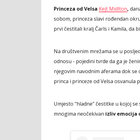
Princeza od Velsa
Kejt Midlton
,
dana
sobom, princeza slavi rođendan okru
prvi čestitali kralj Čarls i Kamila, 
Na društvenim mrežama se u posljed
odnosu - pojedini tvrde da ga je ženin
njegovim navodnim aferama dok se ona
princa i princeze od Velsa osvanula 
Umjesto "hladne" čestitke u kojoj se s
mnogima neočekivan
izliv emocija 