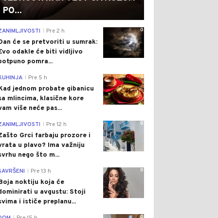
PO...
0
ZANIMLJIVOSTI
Pre 2 h
|
Dan će se pretvoriti u sumrak:
Evo odakle će biti vidljivo
potpuno pomra...
0
KUHINJA
Pre 5 h
|
Kad jednom probate gibanicu
sa mlincima, klasične kore
vam više neće pas...
0
ZANIMLJIVOSTI
Pre 12 h
|
Zašto Grci farbaju prozore i
vrata u plavo? Ima važniju
svrhu nego što m...
0
SAVRŠENI
Pre 13 h
|
Boja noktiju koja će
dominirati u avgustu: Stoji
svima i ističe preplanu...
0
|