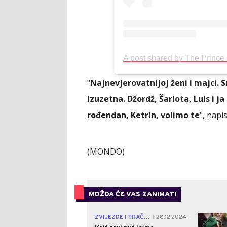
"
Najnevjerovatnijoj ženi i majci. 
izuzetna. Džordž, Šarlota, Luis i j
rođendan, Ketrin, volimo te
", napis
(MONDO)
MOŽDA ĆE VAS ZANIMATI
ZVIJEZDE I TRAČEVI
28.12.2024.
|