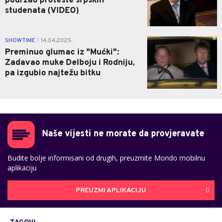
podržao proteste srpskih
studenata (VIDEO)
0
SHOWTIME
14.04.2025.
|
Preminuo glumac iz "Mućki":
Zadavao muke Delboju i Rodniju,
pa izgubio najtežu bitku
Naše vijesti ne morate da provjeravate
Budite bolje informisani od drugih, preuzmite Mondo mobilnu
aplikaciju
PREUZMI APLIKACIJU