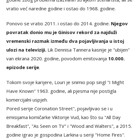
vratio već naredne godine i ostao do 1968. godine.
Ponovo se vratio 2011. i ostao do 2014. godine.
Njegov
povratak donio mu je Ginisov rekord za najduži
vremenski razmak između dva pojavljivanja u istoj
ulozi na televiziji.
Lik Dennisa Tannera kasnije je "ubijen"
van ekrana 2020. godine, povodom emitovanja
10.000.
epizode serije
.
Tokom svoje karijere, Louri je snimio pop singl "I Might
Have Known" 1963. godine, ali pjesma nije postigla
komercijalni uspjeh.
Pored serije Coronation Street", pojavljivao se i u
emisijama komičarke Viktorije Vud, kao što su "All Day
Breakfast", "As Seen on TV" i "Wood and Walters", a 2015.
godine igrao je gospodina Larkina u seriji "Home Fires".