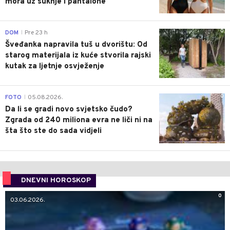
mora uz suknje i pantalone
0
DOM
Pre 23 h
|
Šveđanka napravila tuš u dvorištu: Od
starog materijala iz kuće stvorila rajski
kutak za ljetnje osvježenje
0
FOTO
05.08.2026.
|
Da li se gradi novo svjetsko čudo?
Zgrada od 240 miliona evra ne liči ni na
šta što ste do sada vidjeli
DNEVNI HOROSKOP
0
03.06.2026.