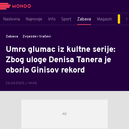
Naslovna
Najnovije
Info
Sport
Zabava
Magazin
M
Zabava
Zvijezde i tračevi
Umro glumac iz kultne serije:
Zbog uloge Denisa Tanera je
oborio Ginisov rekord
26.04.2025. / 14:06