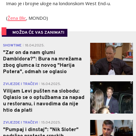
Imao je i brojne uloge na londonskom West End-u.
(
Žena Blic
, MONDO)
MOŽDA ĆE VAS ZANIMATI
0
SHOWTIME
18.04.2025.
|
"Zar on da nam glumi
Dambldora?": Bura na mrežama
zbog glumca iz novog "Harija
Potera", odmah se oglasio
0
ZVIJEZDE I TRAČEVI
16.04.2025.
|
Vilijam Levi pušten na slobodu:
Oglasio se o optužbama za napad
u restoranu, i navodima da nije
htio da plati
0
ZVIJEZDE I TRAČEVI
15.04.2025.
|
"Pumpaj i dinstaj": "Nik Sloter"