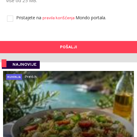
više od 25 MB.
Pristajete na
Mondo portala.
pravila korišćenja
POŠALJI
NAJNOVIJE
0
Pre 6 h
KUHINJA