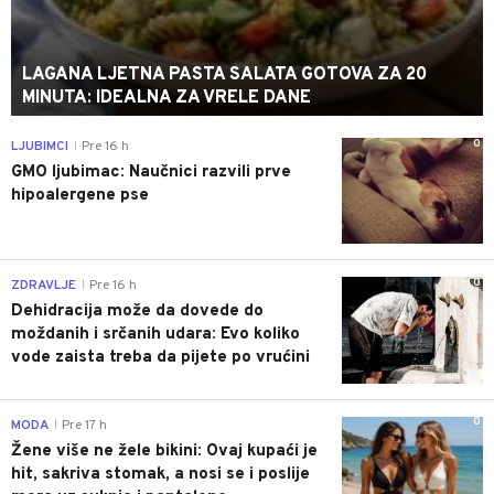
LAGANA LJETNA PASTA SALATA GOTOVA ZA 20
MINUTA: IDEALNA ZA VRELE DANE
0
LJUBIMCI
Pre 16 h
|
GMO ljubimac: Naučnici razvili prve
hipoalergene pse
0
ZDRAVLJE
Pre 16 h
|
Dehidracija može da dovede do
moždanih i srčanih udara: Evo koliko
vode zaista treba da pijete po vrućini
0
MODA
Pre 17 h
|
Žene više ne žele bikini: Ovaj kupaći je
hit, sakriva stomak, a nosi se i poslije