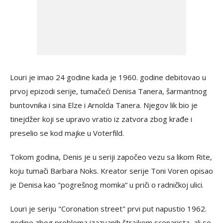
Louri je imao 24 godine kada je 1960. godine debitovao u
prvoj epizodi serije, tumačeći Denisa Tanera, šarmantnog
buntovnika i sina Elze i Arnolda Tanera. Njegov lik bio je
tinejdžer koji se upravo vratio iz zatvora zbog krađe i
preselio se kod majke u Voterfild.
Tokom godina, Denis je u seriji započeo vezu sa likom Rite,
koju tumači Barbara Noks. Kreator serije Toni Voren opisao
je Denisa kao "pogrešnog momka“ u priči o radničkoj ulici.
Louri je seriju "Coronation street" prvi put napustio 1962.
godine zbog problema izazvanih štrajkom scenarista, ali se