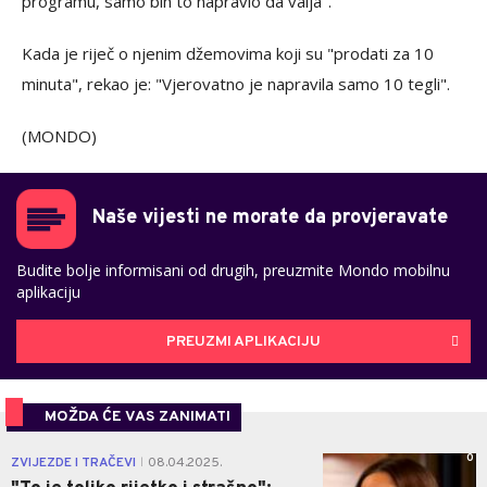
programu, samo bih to napravio da valja".
Kada je riječ o njenim džemovima koji su "prodati za 10
minuta", rekao je: "Vjerovatno je napravila samo 10 tegli".
(MONDO)
Naše vijesti ne morate da provjeravate
Budite bolje informisani od drugih, preuzmite Mondo mobilnu
aplikaciju
PREUZMI APLIKACIJU
MOŽDA ĆE VAS ZANIMATI
0
ZVIJEZDE I TRAČEVI
08.04.2025.
|