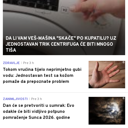
DA LI VAM VEŠ-MAŠINA "SKAČE" PO KUPATILU? UZ
JEDNOSTAVAN TRIK CENTRIFUGA ĆE BITI MNOGO
TIŠA
0
ZDRAVLJE
Pre 3 h
|
Tokom vrućina tijelo neprimjetno gubi
vodu: Jednostavan test sa kožom
pomaže da prepoznate problem
0
ZANIMLJIVOSTI
Pre 3 h
|
Dan će se pretvoriti u sumrak: Evo
odakle će biti vidljivo potpuno
pomračenje Sunca 2026. godine