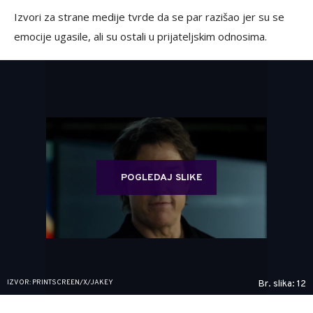
Izvori za strane medije tvrde da se par razišao jer su se
emocije ugasile, ali su ostali u prijateljskim odnosima.
POGLEDAJ SLIKE
IZVOR: PRINTSCREEN/X/JAKEY
Br. slika: 12