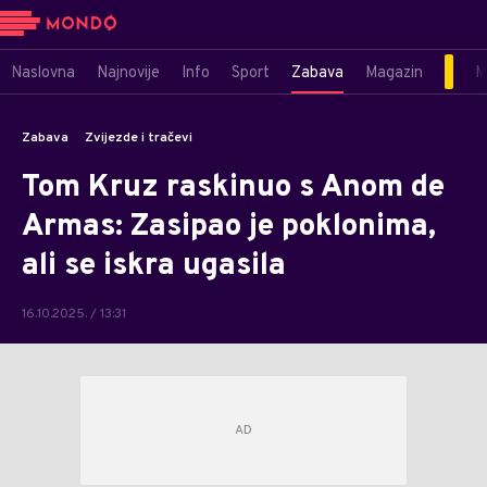
Naslovna
Najnovije
Info
Sport
Zabava
Magazin
M
Zabava
Zvijezde i tračevi
Tom Kruz raskinuo s Anom de
Armas: Zasipao je poklonima,
ali se iskra ugasila
16.10.2025. / 13:31