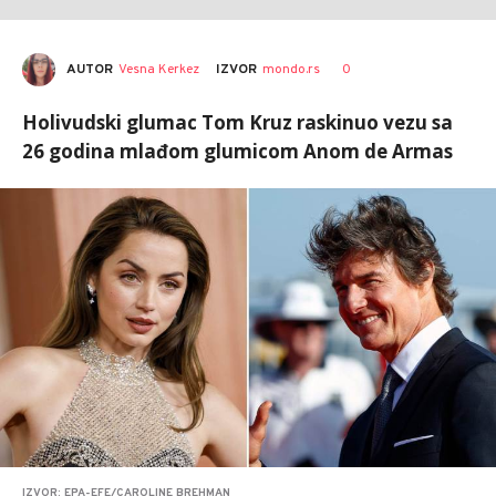
AUTOR
Vesna Kerkez
0
IZVOR
mondo.rs
Holivudski glumac Tom Kruz raskinuo vezu sa
26 godina mlađom glumicom Anom de Armas
IZVOR: EPA-EFE/CAROLINE BREHMAN