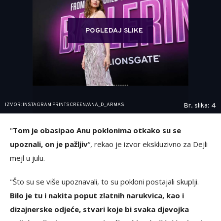
POGLEDAJ SLIKE
IZVOR: INSTAGRAM PRINTSCREEN/ANA_D_ARMAS
Br. slika: 4
"
Tom je obasipao Anu poklonima otkako su se
upoznali, on je pažljiv
“, rekao je izvor ekskluzivno za Dejli
mejl u julu.
"Što su se više upoznavali, to su pokloni postajali skuplji.
Bilo je tu i nakita poput zlatnih narukvica, kao i
dizajnerske odjeće, stvari koje bi svaka djevojka