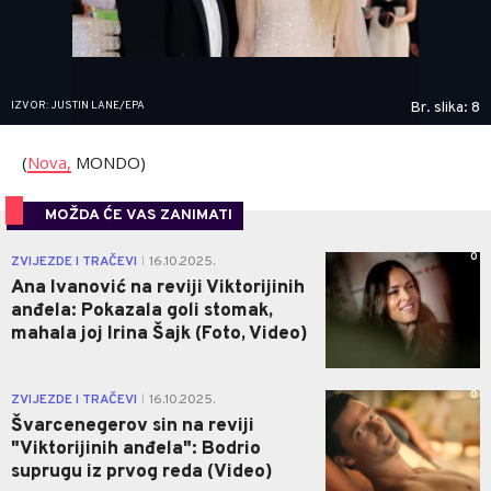
IZVOR: JUSTIN LANE/EPA
Br. slika: 8
(
Nova,
MONDO)
MOŽDA ĆE VAS ZANIMATI
0
ZVIJEZDE I TRAČEVI
16.10.2025.
|
Ana Ivanović na reviji Viktorijinih
anđela: Pokazala goli stomak,
mahala joj Irina Šajk (Foto, Video)
0
ZVIJEZDE I TRAČEVI
16.10.2025.
|
Švarcenegerov sin na reviji
"Viktorijinih anđela": Bodrio
suprugu iz prvog reda (Video)