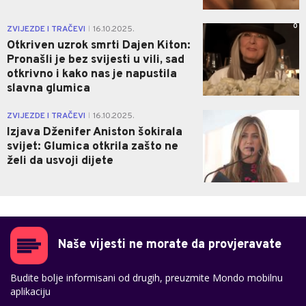
0
ZVIJEZDE I TRAČEVI
16.10.2025.
|
Otkriven uzrok smrti Dajen Kiton:
Pronašli je bez svijesti u vili, sad
otkrivno i kako nas je napustila
slavna glumica
1
ZVIJEZDE I TRAČEVI
16.10.2025.
|
Izjava Dženifer Aniston šokirala
svijet: Glumica otkrila zašto ne
želi da usvoji dijete
Naše vijesti ne morate da provjeravate
Budite bolje informisani od drugih, preuzmite Mondo mobilnu
aplikaciju