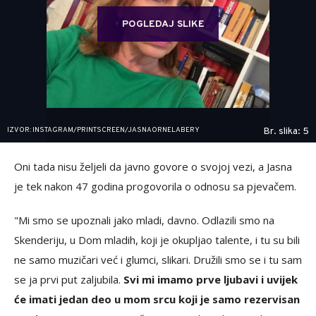
POGLEDAJ SLIKE
IZVOR: INSTAGRAM/PRINTSCREEN/JASNAORNELABERY
Br. slika: 5
Oni tada nisu željeli da javno govore o svojoj vezi, a Jasna
je tek nakon 47 godina progovorila o odnosu sa pjevačem.
"Mi smo se upoznali jako mladi, davno. Odlazili smo na
Skenderiju, u Dom mladih, koji je okupljao talente, i tu su bili
ne samo muzičari već i glumci, slikari. Družili smo se i tu sam
se ja prvi put zaljubila.
Svi mi imamo prve ljubavi i uvijek
će imati jedan deo u mom srcu koji je samo rezervisan