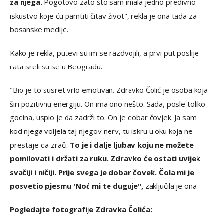
za njega.
Pogotovo zato što sam imala jedno predivno
iskustvo koje ću pamtiti čitav život", rekla je ona tada za
bosanske medije.
Kako je rekla, putevi su im se razdvojili, a prvi put poslije
rata sreli su se u Beogradu.
"Bio je to susret vrlo emotivan. Zdravko Čolić je osoba koja
širi pozitivnu energiju. On ima ono nešto. Sada, posle toliko
godina, uspio je da zadrži to. On je dobar čovjek. Ja sam
kod njega voljela taj njegov nerv, tu iskru u oku koja ne
prestaje da zrači.
To je i dalje ljubav koju ne možete
pomilovati i držati za ruku. Zdravko će ostati uvijek
svačiji i ničiji. Prije svega je dobar čovek. Čola mi je
posvetio pjesmu 'Noć mi te duguje",
zaključila je ona.
Pogledajte fotografije Zdravka Čolića: