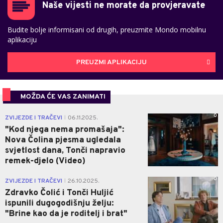
Naše vijesti ne morate da provjeravate
Budite bolje informisani od drugih, preuzmite Mondo mobilnu
aplikaciju
PREUZMI APLIKACIJU
MOŽDA ĆE VAS ZANIMATI
0
ZVIJEZDE I TRAČEVI
06.11.2025.
|
"Kod njega nema promašaja":
Nova Čolina pjesma ugledala
svjetlost dana, Tonči napravio
remek-djelo (Video)
0
ZVIJEZDE I TRAČEVI
26.10.2025.
|
Zdravko Čolić i Tonči Huljić
ispunili dugogodišnju želju:
"Brine kao da je roditelj i brat"