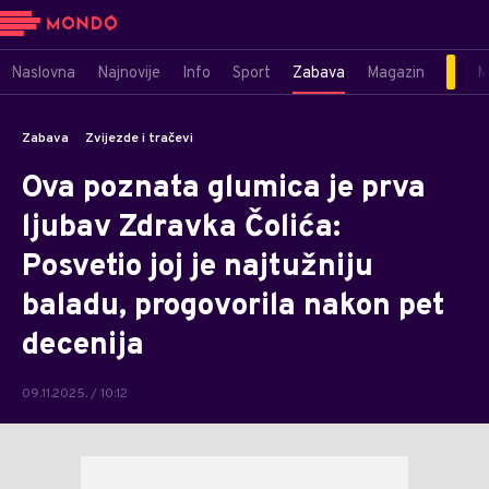
Naslovna
Najnovije
Info
Sport
Zabava
Magazin
M
Zabava
Zvijezde i tračevi
Ova poznata glumica je prva
ljubav Zdravka Čolića:
Posvetio joj je najtužniju
baladu, progovorila nakon pet
decenija
09.11.2025. / 10:12