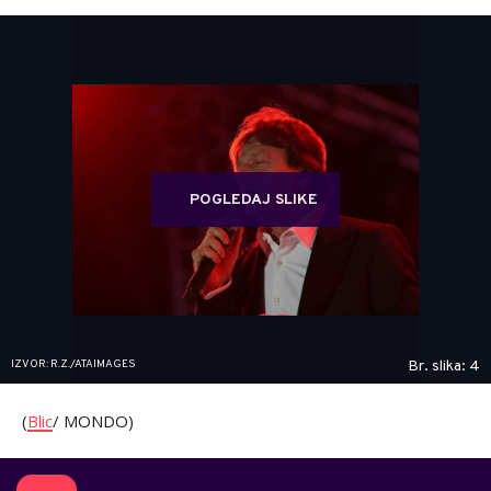
POGLEDAJ SLIKE
IZVOR: R.Z./ATAIMAGES
Br. slika: 4
(
Blic
/ MONDO)