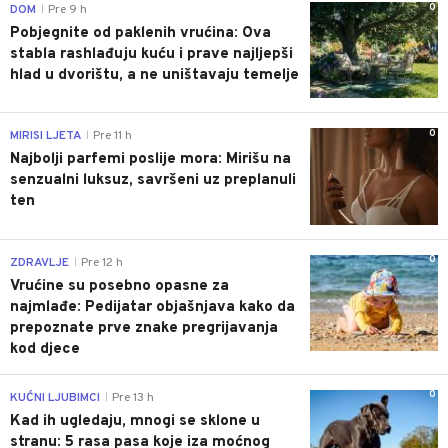
0
DOM
Pre 9 h
|
Pobjegnite od paklenih vrućina: Ova
stabla rashlađuju kuću i prave najljepši
hlad u dvorištu, a ne uništavaju temelje
0
MIRISI LJETA
Pre 11 h
|
Najbolji parfemi poslije mora: Mirišu na
senzualni luksuz, savršeni uz preplanuli
ten
0
ZDRAVLJE
Pre 12 h
|
Vrućine su posebno opasne za
najmlađe: Pedijatar objašnjava kako da
prepoznate prve znake pregrijavanja
kod djece
0
KUĆNI LJUBIMCI
Pre 13 h
|
Kad ih ugledaju, mnogi se sklone u
stranu: 5 rasa pasa koje iza moćnog