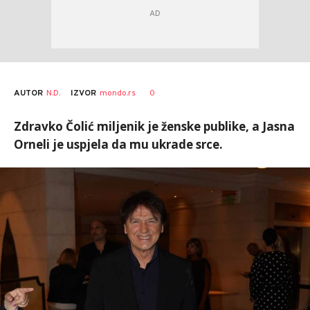
AUTOR
N.D.
0
IZVOR
mondo.rs
Zdravko Čolić miljenik je ženske publike, a Jasna
Orneli je uspjela da mu ukrade srce.