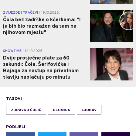
0
ZVIJEZDE I TRAČEVI
19.10.2025.
|
Čola bez zadrške o kćerkama: "I
ja bih bio razmažen da sam na
njihovom mjestu"
0
SHOWTIME
14.10.2025.
|
Dvije prosječne plate za 60
sekundi: Čola, Šerifovićka i
Bajaga za nastup na privatnom
slavlju naplaćuju po minutu
TAGOVI
ZDRAVKO ČOLIĆ
GLUMICA
LJUBAV
PODIJELI