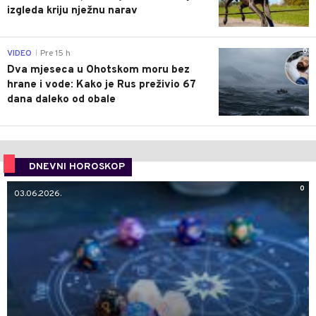
izgleda kriju nježnu narav
0
VIDEO
Pre 15 h
|
Dva mjeseca u Ohotskom moru bez
hrane i vode: Kako je Rus preživio 67
dana daleko od obale
DNEVNI HOROSKOP
0
03.06.2026.