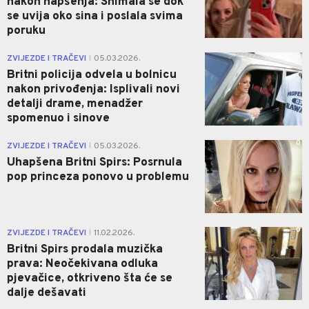
nakon hapšenja: Snimala se dok
se uvija oko sina i poslala svima
poruku
0
ZVIJEZDE I TRAČEVI
05.03.2026.
|
Britni policija odvela u bolnicu
nakon privođenja: Isplivali novi
detalji drame, menadžer
spomenuo i sinove
0
ZVIJEZDE I TRAČEVI
05.03.2026.
|
Uhapšena Britni Spirs: Posrnula
pop princeza ponovo u problemu
0
ZVIJEZDE I TRAČEVI
11.02.2026.
|
Britni Spirs prodala muzička
prava: Neočekivana odluka
pjevačice, otkriveno šta će se
dalje dešavati