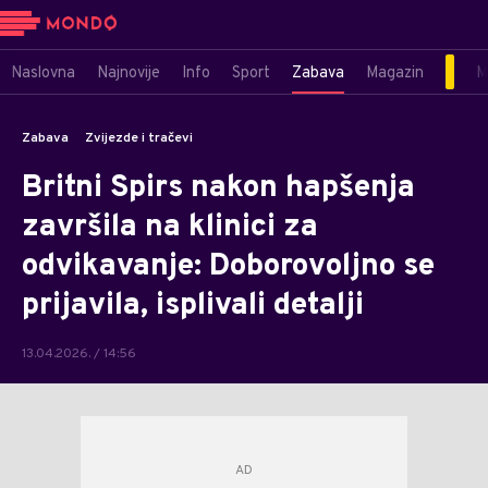
Naslovna
Najnovije
Info
Sport
Zabava
Magazin
M
Zabava
Zvijezde i tračevi
Britni Spirs nakon hapšenja
završila na klinici za
odvikavanje: Doborovoljno se
prijavila, isplivali detalji
13.04.2026. / 14:56