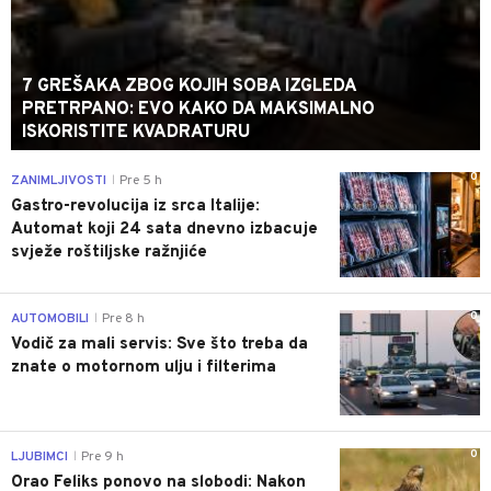
7 GREŠAKA ZBOG KOJIH SOBA IZGLEDA
PRETRPANO: EVO KAKO DA MAKSIMALNO
ISKORISTITE KVADRATURU
0
ZANIMLJIVOSTI
Pre 5 h
|
Gastro-revolucija iz srca Italije:
Automat koji 24 sata dnevno izbacuje
svježe roštiljske ražnjiće
0
AUTOMOBILI
Pre 8 h
|
Vodič za mali servis: Sve što treba da
znate o motornom ulju i filterima
0
LJUBIMCI
Pre 9 h
|
Orao Feliks ponovo na slobodi: Nakon