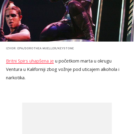
IZVOR: EPA/DOROTHEA MUELLER/KEYSTONE
Britni Spirs uhapšena je
u početkom marta u okrugu
Ventura u Kaliforniji zbog vožnje pod uticajem alkohola i
narkotika.