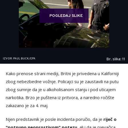
POGLEDAJ SLIKE
IZVOR: PAUL BUCK/EPA
Br. slika: 11
Kako prenose strani mediji, Britni je privedena u Kaliforniji
zbog nebezbedne vožnje. Policajci su je zaustavili na putu
zbog sumnje da je u alkoholisanom stanju i pod uticajem
narkotika. Brzo je puštena iz pritvora, a naredno ročište
zakazano je za 4. maj.
Njen predstavnik je posle incidenta poručio, da je
riječ o
"potpuno neoprostivom" potezu
, ali i da je pjevačica