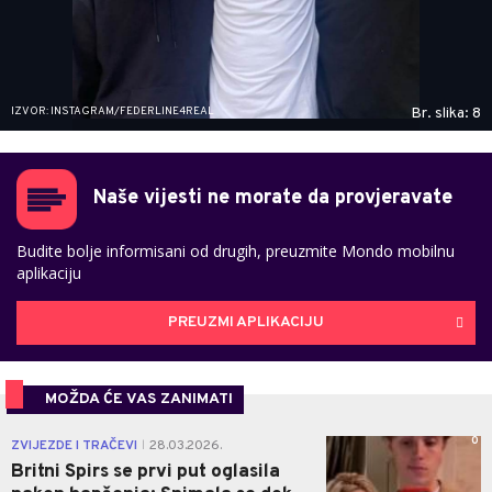
IZVOR: INSTAGRAM/FEDERLINE4REAL
Br. slika: 8
Naše vijesti ne morate da provjeravate
Budite bolje informisani od drugih, preuzmite Mondo mobilnu
aplikaciju
PREUZMI APLIKACIJU
MOŽDA ĆE VAS ZANIMATI
0
ZVIJEZDE I TRAČEVI
28.03.2026.
|
Britni Spirs se prvi put oglasila