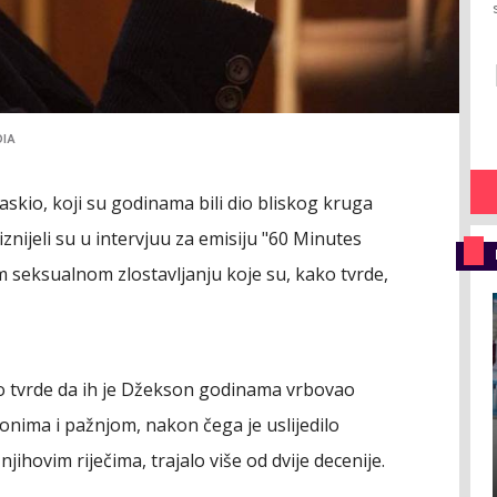
DIA
askio, koji su godinama bili dio bliskog kruga
 iznijeli su u intervjuu za emisiju "60 Minutes
 seksualnom zlostavljanju koje su, kako tvrde,
io tvrde da ih je Džekson godinama vrbovao
nima i pažnjom, nakon čega je uslijedilo
jihovim riječima, trajalo više od dvije decenije.