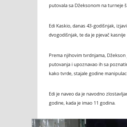
putovala sa Džeksonom na turneje ši
Edi Kaskio, danas 43-godišnjak, izja
dvogodišnjak, te da je pjevač kasnije
Prema njihovim tvrdnjama, Džekson 
putovanja i upoznavao ih sa poznatim
kako tvrde, stajale godine manipulacij
Edi je naveo da je navodno zlostavl
godine, kada je imao 11 godina.