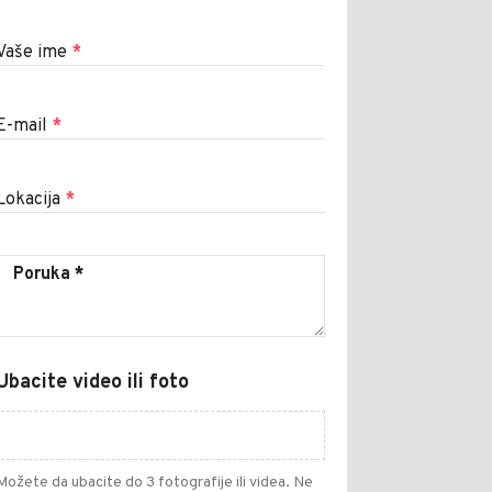
Vaše ime
*
E-mail
*
Lokacija
*
Ubacite video ili foto
Možete da ubacite do 3 fotografije ili videa. Ne