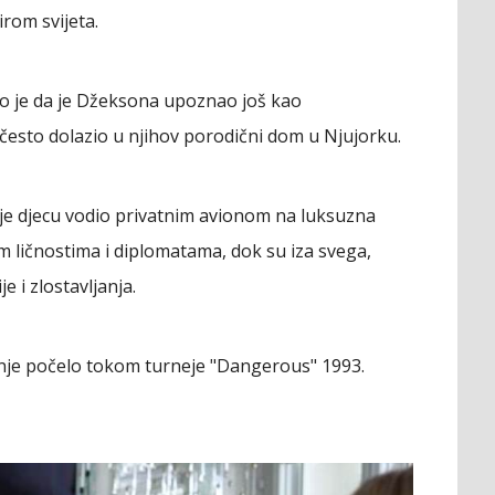
rom svijeta.
vio je da je Džeksona upoznao još kao
 često dolazio u njihov porodični dom u Njujorku.
je djecu vodio privatnim avionom na luksuzna
 ličnostima i diplomatama, dok su iza svega,
e i zlostavljanja.
janje počelo tokom turneje "Dangerous" 1993.