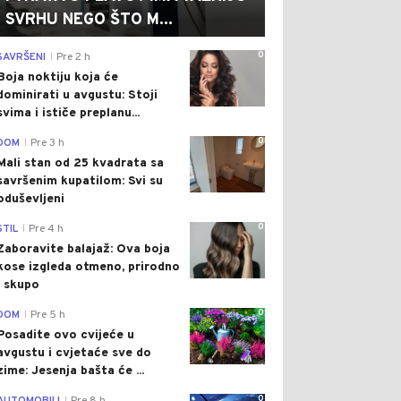
SVRHU NEGO ŠTO M...
0
SAVRŠENI
Pre 2 h
|
Boja noktiju koja će
dominirati u avgustu: Stoji
svima i ističe preplanu...
0
DOM
Pre 3 h
|
Mali stan od 25 kvadrata sa
savršenim kupatilom: Svi su
oduševljeni
0
STIL
Pre 4 h
|
Zaboravite balajaž: Ova boja
kose izgleda otmeno, prirodno
i skupo
0
DOM
Pre 5 h
|
Posadite ovo cvijeće u
avgustu i cvjetaće sve do
zime: Jesenja bašta će ...
0
|