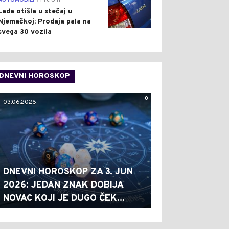
AUTOMOBILI
Pre 8 h
Lada otišla u stečaj u
Njemačkoj: Prodaja pala na
svega 30 vozila
DNEVNI HOROSKOP
0
03.06.2026.
DNEVNI HOROSKOP ZA 3. JUN
2026: JEDAN ZNAK DOBIJA
NOVAC KOJI JE DUGO ČEK...