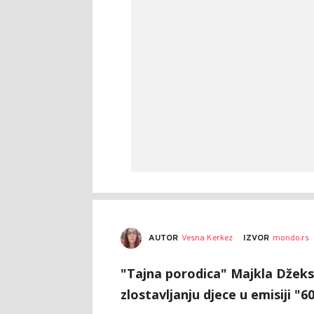
AUTOR
Vesna Kerkez
IZVOR
mondo.rs
"Tajna porodica" Majkla Džeks
zlostavljanju djece u emisiji "