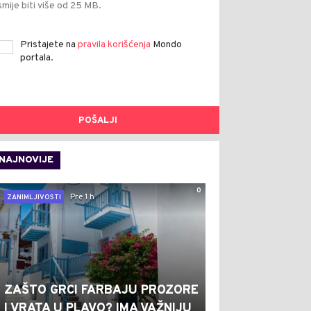
smije biti više od 25 MB.
Pristajete na
pravila korišćenja
Mondo
portala.
POŠALJI
NAJNOVIJE
0
Pre 1 h
ZANIMLJIVOSTI
ZAŠTO GRCI FARBAJU PROZORE
I VRATA U PLAVO? IMA VAŽNIJU