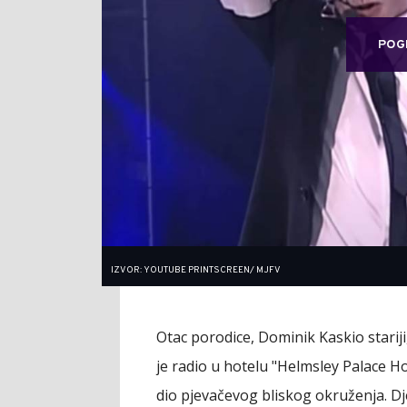
POG
IZVOR: YOUTUBE PRINTSCREEN/ MJFV
Otac porodice, Dominik Kaskio stari
je radio u hotelu "Helmsley Palace H
dio pjevačevog bliskog okruženja. Dje