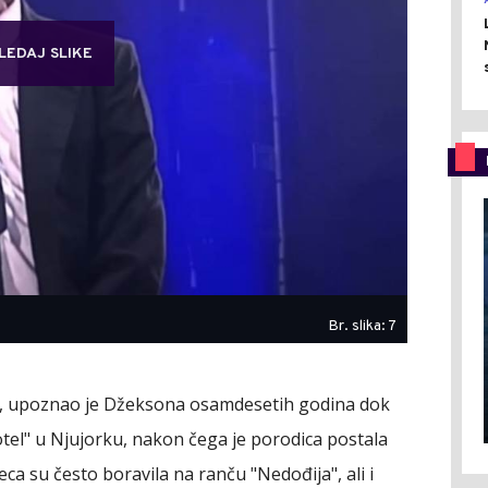
LEDAJ SLIKE
Br. slika: 7
ji, upoznao je Džeksona osamdesetih godina dok
otel" u Njujorku, nakon čega je porodica postala
ca su često boravila na ranču "Nedođija", ali i