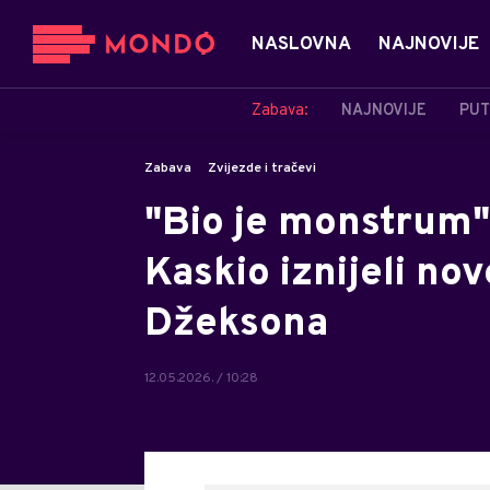
NASLOVNA
NAJNOVIJE
Zabava:
NAJNOVIJE
PUT
Zabava
Zvijezde i tračevi
"Bio je monstrum"
Kaskio iznijeli no
Džeksona
12.05.2026. / 10:28