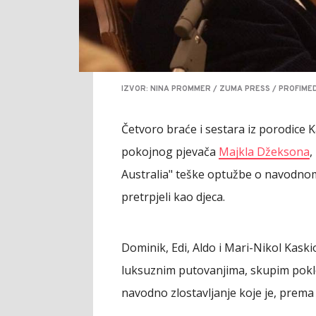
IZVOR: NINA PROMMER / ZUMA PRESS / PROFIME
Četvoro braće i sestara iz porodice K
pokojnog pjevača
Majkla Džeksona
,
Australia" teške optužbe o navodnom
pretrpjeli kao djeca.
Dominik, Edi, Aldo i Mari-Nikol Kask
luksuznim putovanjima, skupim poklo
navodno zlostavljanje koje je, prema n