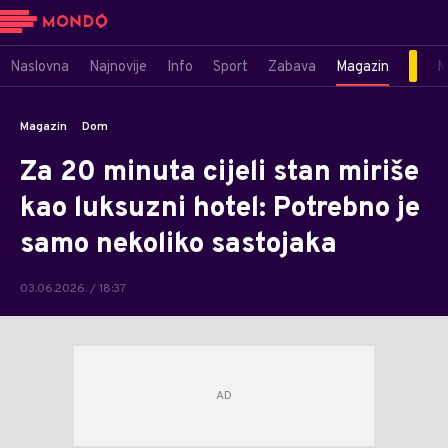
Naslovna
Najnovije
Info
Sport
Zabava
Magazin
M
Magazin
Dom
Za 20 minuta cijeli stan miriše
kao luksuzni hotel: Potrebno je
samo nekoliko sastojaka
03.06.2026. / 18:37