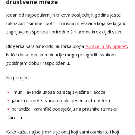
društvene mreže
Jedan od najpopularnijih trikova posljednjih godina jeste
takozvani "simmer pot" – mirisna mješavina koja se lagano
zagrijava na šporetu i prirodno širi aromu kroz cijeli stan.
Blogerka Sara Simonds, autorka bloga
"Grace in My Space"
,
ističe da se ove kombinacije mogu prilagoditi svakom
godišnjem dobu i raspoloženju.
Na primjer:
limun i lavanda unose osjećaj svježine i lakoće
jabuka i cimet stvaraju toplu, jesenju atmosferu
narandža i karanfilić podsjećaju na praznike i zimsku
čaroliju
Kako kaže, najbolji miris je onaj koji sami osmislite i koji