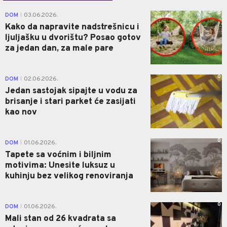
0
DOM
03.06.2026.
|
Kako da napravite nadstrešnicu i
ljuljašku u dvorištu? Posao gotov
za jedan dan, za male pare
0
DOM
02.06.2026.
|
Jedan sastojak sipajte u vodu za
brisanje i stari parket će zasijati
kao nov
0
DOM
01.06.2026.
|
Tapete sa voćnim i biljnim
motivima: Unesite luksuz u
kuhinju bez velikog renoviranja
0
DOM
01.06.2026.
|
Mali stan od 26 kvadrata sa