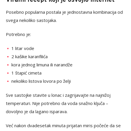
Viralni recept koji je osvojio internet
Posebno popularna postala je jednostavna kombinacija od
svega nekoliko sastojaka.
Potrebno je:
1 litar vode
2 kašike karanfilića
kora jednog limuna ili narandže
1 štapić cimeta
nekoliko listova lovora po želji
Sve sastojke stavite u lonac i zagrijavajte na najnižoj
temperaturi. Nije potrebno da voda snažno ključa –
dovoljno je da lagano isparava.
Već nakon dvadesetak minuta prijatan miris počeće da se