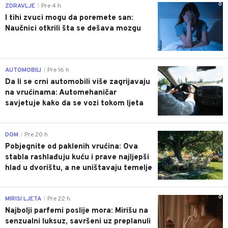
0
ZDRAVLJE
Pre 4 h
|
I tihi zvuci mogu da poremete san:
Naučnici otkrili šta se dešava mozgu
0
AUTOMOBILI
Pre 16 h
|
Da li se crni automobili više zagrijavaju
na vrućinama: Automehaničar
savjetuje kako da se vozi tokom ljeta
0
DOM
Pre 20 h
|
Pobjegnite od paklenih vrućina: Ova
stabla rashlađuju kuću i prave najljepši
hlad u dvorištu, a ne uništavaju temelje
0
MIRISI LJETA
Pre 22 h
|
Najbolji parfemi poslije mora: Mirišu na
senzualni luksuz, savršeni uz preplanuli