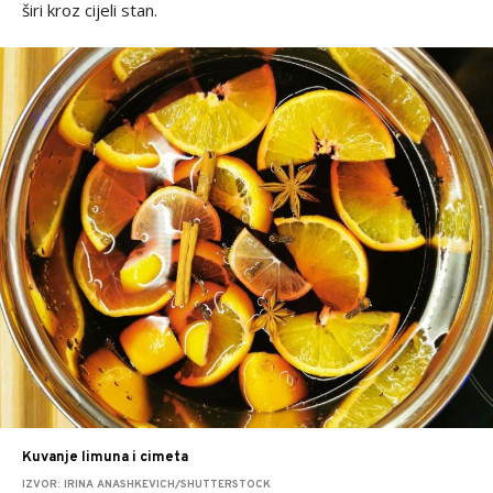
širi kroz cijeli stan.
Kuvanje limuna i cimeta
IZVOR: IRINA ANASHKEVICH/SHUTTERSTOCK