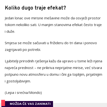
Koliko dugo traje efekat?
Jedan lonac ove mirisne mešavine može da osvježi prostor
tokom nekoliko sati. U manjim stanovima efekat često traje
i duže.
Smjesa se može sačuvati u frižideru do tri dana i ponovo
zagrijavati po potrebi.
Ljubitelji prirodnih rješenja kažu da upravo u tome leži njena
najveća prednost – ne prikriva neprijatne mirise, već stvara
potpuno novu atmosferu u domu i čini ga toplijim, prijatnijim
i gostoljubivijim.
(Lepa i srećna/Mondo)
MOŽDA ĆE VAS ZANIMATI