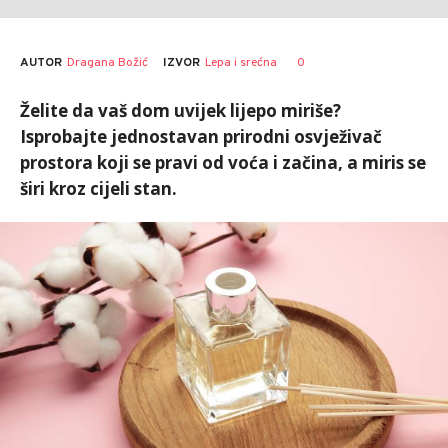
AUTOR
Dragana Božić
0
IZVOR
Lepa i srećna
Želite da vaš dom uvijek lijepo miriše?
Isprobajte jednostavan prirodni osvježivač
prostora koji se pravi od voća i začina, a miris se
širi kroz cijeli stan.