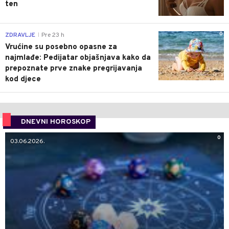
ten
0
ZDRAVLJE
Pre 23 h
|
Vrućine su posebno opasne za
najmlađe: Pedijatar objašnjava kako da
prepoznate prve znake pregrijavanja
kod djece
DNEVNI HOROSKOP
0
03.06.2026.