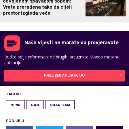
odvojenom spavaćom sobom:
Vrata prerađena tako da cijeli
prostor izgleda veće
Naše vijesti ne morate da provjeravate
Budite bolje informisani od drugih, preuzmite Mondo mobilnu
aplikaciju
PREUZMI APLIKACIJU
TAGOVI
MIRIS
DOM
URADI SAM
PODIJELI