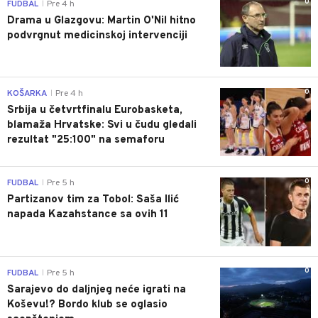
0
FUDBAL
Pre 4 h
|
Drama u Glazgovu: Martin O'Nil hitno
podvrgnut medicinskoj intervenciji
0
KOŠARKA
Pre 4 h
|
Srbija u četvrtfinalu Eurobasketa,
blamaža Hrvatske: Svi u čudu gledali
rezultat "25:100" na semaforu
0
FUDBAL
Pre 5 h
|
Partizanov tim za Tobol: Saša Ilić
napada Kazahstance sa ovih 11
0
FUDBAL
Pre 5 h
|
Sarajevo do daljnjeg neće igrati na
Koševu!? Bordo klub se oglasio