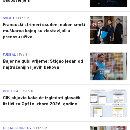
saopštenjem
0
SVIJET
Pre 5 h
|
Francuski strimeri osuđeni nakon smrti
muškarca kojeg su zlostavljali u
prenosu uživo
0
FUDBAL
Pre 5 h
|
Bajer ne gubi vrijeme: Stigao jedan od
najtraženijih lijevih bekova
0
POLITIKA
Pre 5 h
|
CIK objavio kako će izgledati glasački
listići za Opšte izbore 2026. godine
0
OSTALI SPORTOVI
Pre 5 h
|