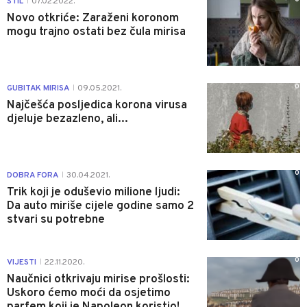
STIL
07.02.2022.
|
Novo otkriće: Zaraženi koronom
mogu trajno ostati bez čula mirisa
0
GUBITAK MIRISA
09.05.2021.
|
Najčešća posljedica korona virusa
djeluje bezazleno, ali...
0
DOBRA FORA
30.04.2021.
|
Trik koji je oduševio milione ljudi:
Da auto miriše cijele godine samo 2
stvari su potrebne
0
VIJESTI
22.11.2020.
|
Naučnici otkrivaju mirise prošlosti:
Uskoro ćemo moći da osjetimo
parfem koji je Napoleon koristio!