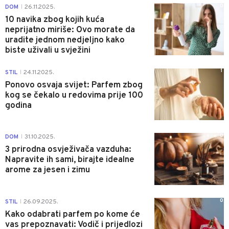
0
DOM
26.11.2025.
|
10 navika zbog kojih kuća
neprijatno miriše: Ovo morate da
uradite jednom nedjeljno kako
biste uživali u svježini
1
STIL
24.11.2025.
|
Ponovo osvaja svijet: Parfem zbog
kog se čekalo u redovima prije 100
godina
0
DOM
31.10.2025.
|
3 prirodna osvježivača vazduha:
Napravite ih sami, birajte idealne
arome za jesen i zimu
0
STIL
26.09.2025.
|
Kako odabrati parfem po kome će
vas prepoznavati: Vodič i prijedlozi