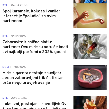
0
STIL
06.04.2026.
|
Spoj karamele, kokosa i vanile:
Internet je "poludio" za ovim
parfemom
0
STIL
12.02.2026.
|
Zaboravite klasične slatke
parfeme: Ovu mirisnu notu će imati
svi najbolji parfemi u 2026. godini
0
DOM
27.01.2026.
|
Miris cigareta nestaje zauvijek:
Jedan zaboravljeni trik čisti stan
brže nego provjetravanje
0
STIL
20.01.2026.
|
Luksuzni, postojani i zavodljivi: Ova
3 parfema ostaju na koži cijeli dan