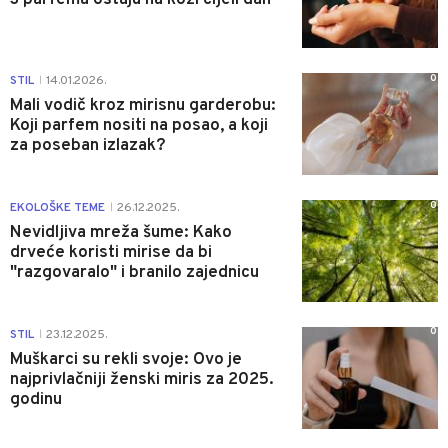
0
STIL
14.01.2026.
|
Mali vodič kroz mirisnu garderobu:
Koji parfem nositi na posao, a koji
za poseban izlazak?
0
EKOLOŠKE TEME
26.12.2025.
|
Nevidljiva mreža šume: Kako
drveće koristi mirise da bi
"razgovaralo" i branilo zajednicu
0
STIL
23.12.2025.
|
Muškarci su rekli svoje: Ovo je
najprivlačniji ženski miris za 2025.
godinu