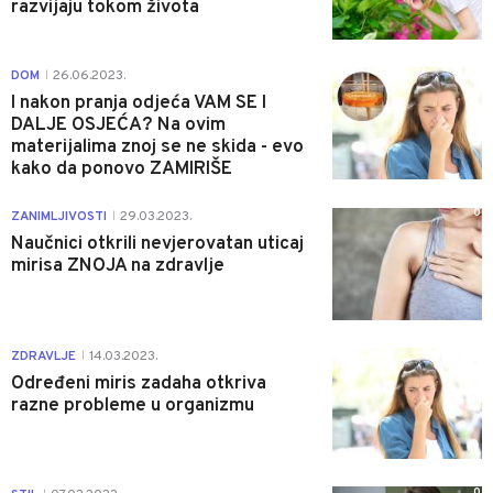
razvijaju tokom života
0
DOM
26.06.2023.
|
I nakon pranja odjeća VAM SE I
DALJE OSJEĆA? Na ovim
materijalima znoj se ne skida - evo
kako da ponovo ZAMIRIŠE
0
ZANIMLJIVOSTI
29.03.2023.
|
Naučnici otkrili nevjerovatan uticaj
mirisa ZNOJA na zdravlje
0
ZDRAVLJE
14.03.2023.
|
Određeni miris zadaha otkriva
razne probleme u organizmu
0