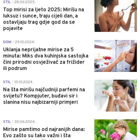
0
STIL
28.06.2025.
|
Top mirisi za ljeto 2025: Mirišu na
luksuz i sunce, traju cijeli dan, a
ostavljaju trag gdje god da se
pojavite
0
DOM
29.10.2024.
|
Uklanja neprijatne mirise za 5
minuta: Miks dva kuhinjska sastojka
čini prirodni osvježivač za frižider
ili podrum
0
STIL
10.10.2024.
|
Na šta mirišu najčudniji parfemi na
svijetu? Kompjuter, buđavi sir i
slanina nisu najbizarniji primjeri
0
STIL
30.06.2024.
|
Mirise pamtimo od najranijih dana:
Evo zašto su tako važni i šta