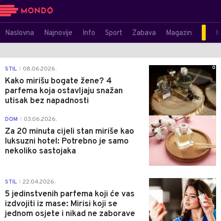
Naslovna
Najnovije
Info
Sport
Zabava
Magazin
M
0
STIL
08.06.2026.
|
Kako mirišu bogate žene? 4
parfema koja ostavljaju snažan
utisak bez napadnosti
0
DOM
03.06.2026.
|
Za 20 minuta cijeli stan miriše kao
luksuzni hotel: Potrebno je samo
nekoliko sastojaka
0
STIL
22.04.2026.
|
5 jedinstvenih parfema koji će vas
izdvojiti iz mase: Mirisi koji se
jednom osjete i nikad ne zaborave