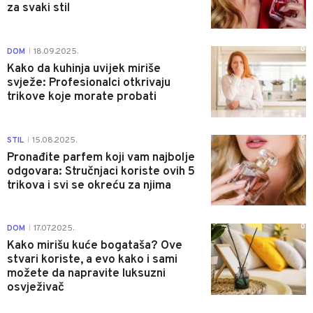
za svaki stil
0
DOM
18.09.2025.
|
Kako da kuhinja uvijek miriše
svježe: Profesionalci otkrivaju
trikove koje morate probati
0
STIL
15.08.2025.
|
Pronađite parfem koji vam najbolje
odgovara: Stručnjaci koriste ovih 5
trikova i svi se okreću za njima
0
DOM
17.07.2025.
|
Kako mirišu kuće bogataša? Ove
stvari koriste, a evo kako i sami
možete da napravite luksuzni
osvježivač