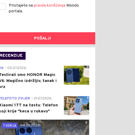
Pristajete na
pravila korišćenja
Mondo
portala.
POŠALJI
RECENZIJE
0
V6
05.07.2026.
|
Testirali smo HONOR Magic
V6: Magično izdržljiv, tanak i
brz
0
TELEFOTO ZVIJER
01.07.2026.
|
Xiaomi 17T na testu: Telefon
koji krije "keca u rukavu"
0
04.06.2026.
T SERIJA