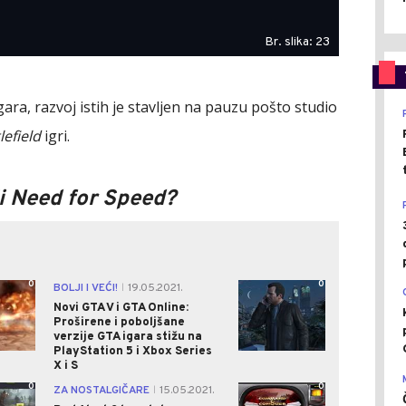
Br. slika: 23
gara, razvoj istih je stavljen na pauzu pošto studio
lefield
igri.
ji Need for Speed?
0
0
BOLJI I VEĆI!
19.05.2021.
|
Novi GTA V i GTA Online:
Proširene i poboljšane
verzije GTA igara stižu na
PlayStation 5 i Xbox Series
X i S
0
0
ZA NOSTALGIČARE
15.05.2021.
|