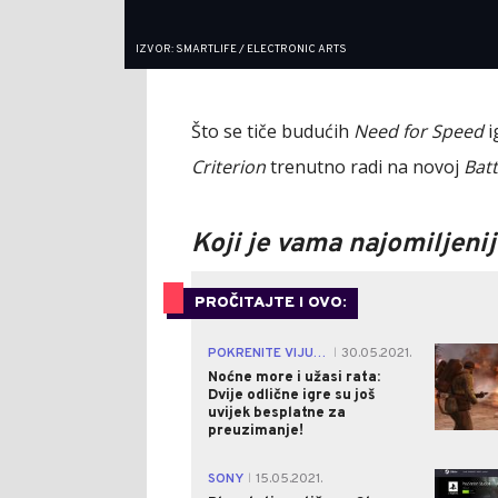
IZVOR: SMARTLIFE / ELECTRONIC ARTS
Što se tiče budućih
Need for Speed
i
Criterion
trenutno radi na novoj
Batt
Koji je vama najomiljeni
PROČITAJTE I OVO:
POKRENITE VIJUGE
30.05.2021.
|
Noćne more i užasi rata:
Dvije odlične igre su još
uvijek besplatne za
preuzimanje!
SONY
15.05.2021.
|