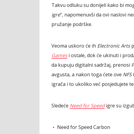
Takvu odluku su donijeli kako bi mogl
igre
", napomenuvši da ovi naslovi ne
pružanje podrške.
Veoma uskoro će ih
Electronic Arts
p
Games
i ostale, dok će ukinuti i pro
da kupuju digitalni sadržaj, prenosi
avgusta, a nakon toga ćete ove
NFS
i
igrača i to ukoliko već posjedujete te
Sledeće
Need for Speed
igre su izgu
Need for Speed Carbon