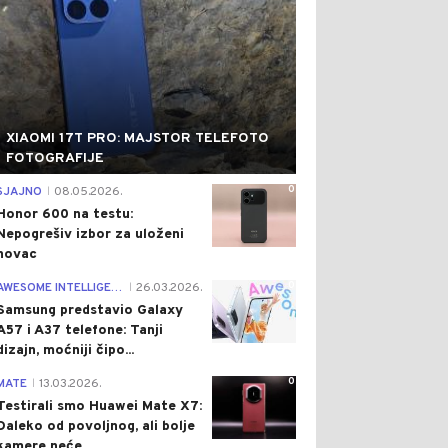
XIAOMI 17T PRO: MAJSTOR TELEFOTO
FOTOGRAFIJE
0
SJAJNO
08.05.2026.
|
Honor 600 na testu:
Nepogrešiv izbor za uloženi
novac
0
AWESOME INTELLIGENCE
26.03.2026.
|
Samsung predstavio Galaxy
A57 i A37 telefone: Tanji
dizajn, moćniji čipo...
0
MATE
13.03.2026.
|
Testirali smo Huawei Mate X7:
Daleko od povoljnog, ali bolje
kamere neće...