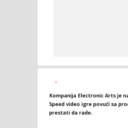
Vesna
AUTOR
0
Kerkez
Kompanija Electronic Arts je na
Speed video igre povući sa prod
prestati da rade.