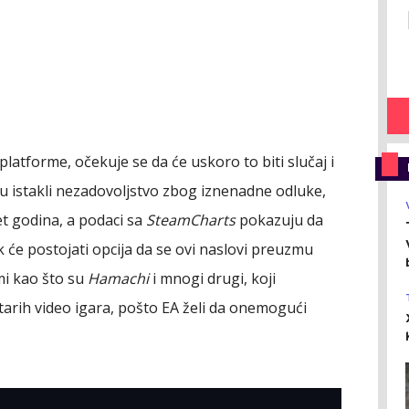
platforme, očekuje se da će uskoro to biti slučaj i
su istakli nezadovoljstvo zbog iznenadne odluke,
set godina, a podaci sa
SteamCharts
pokazuju da
 će postojati opcija da se ovi naslovi preuzmu
mi kao što su
Hamachi
i mnogi drugi, koji
arih video igara, pošto EA želi da onemogući