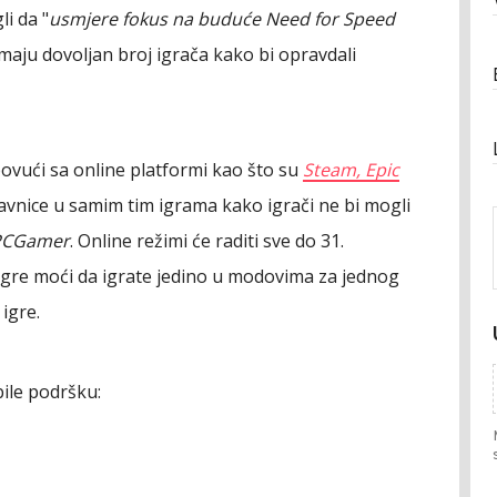
i da "
usmjere fokus na buduće Need for Speed
maju dovoljan broj igrača kako bi opravdali
ovući sa online platformi kao što su
Steam, Epic
davnice u samim tim igrama kako igrači ne bi mogli
PCGamer
. Online režimi će raditi sve do 31.
gre moći da igrate jedino u modovima za jednog
 igre.
bile podršku: