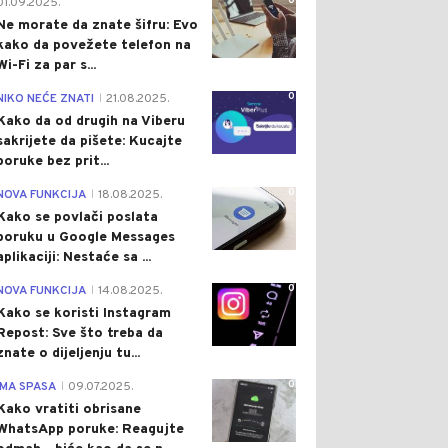
0
01.09.2025.
Ne morate da znate šifru: Evo
kako da povežete telefon na
Wi-Fi za par s...
0
NIKO NEĆE ZNATI
21.08.2025.
|
Kako da od drugih na Viberu
sakrijete da pišete: Kucajte
poruke bez prit...
0
NOVA FUNKCIJA
18.08.2025.
|
Kako se povlači poslata
poruku u Google Messages
aplikaciji: Nestaće sa ...
0
NOVA FUNKCIJA
14.08.2025.
|
Kako se koristi Instagram
Repost: Sve što treba da
znate o dijeljenju tu...
0
IMA SPASA
09.07.2025.
|
Kako vratiti obrisane
WhatsApp poruke: Reagujte