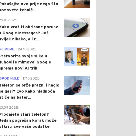
Pokušajte ovo prije nego što
pozovete tehnič...
0
29.10.2025.
Kako vratiti obrisane poruke
u Google Messages? Još
uvijek nikako, ali r...
0
ME MEME
24.10.2025.
|
Pretvorite svoje slike u
duhovite mimove: Google
sprema novi AI trik
0
ISPOD NULE
17.10.2025.
|
Telefon se brže prazni i naglo
se gasi? Evo kako hladnoća
utiče na bater...
0
23.09.2025.
Prodajete stari telefon?
Jedan pogrešan korak može
otkriti sve vaše podatke