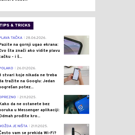
TIPS & TRICKS
0
PLAVA TAČKA
28.06.2026.
|
Pazite na gornji ugao ekrana:
Evo šta znači ako vidite plavu
tačku - i š...
0
POLAKO
26.01.2026.
|
3 stvari koje nikada ne treba
da tražite na Googlu: Jedan
pogrešan potez...
0
OPREZNO
21.11.2025.
|
Kako da ne ostanete bez
poruka u Messenger aplikaciji:
Odmah prođite kro...
0
MOŽDA JE NIŠTA
21.11.2025.
|
Često vam se prekida Wi-Fi?