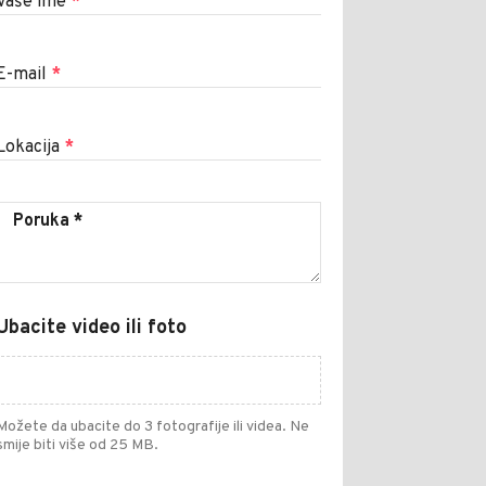
Vaše ime
*
E-mail
*
Lokacija
*
Ubacite video ili foto
Možete da ubacite do 3 fotografije ili videa. Ne
smije biti više od 25 MB.