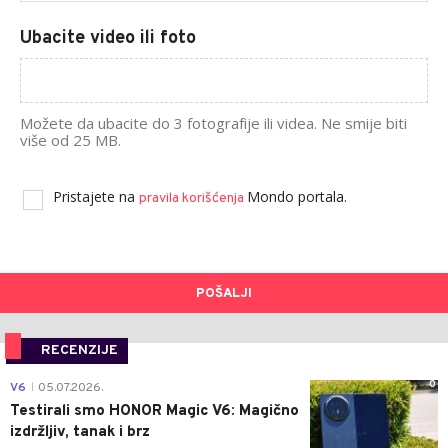
Ubacite video ili foto
Možete da ubacite do 3 fotografije ili videa. Ne smije biti
više od 25 MB.
Pristajete na
Mondo portala.
pravila korišćenja
POŠALJI
RECENZIJE
0
V6
05.07.2026.
|
Testirali smo HONOR Magic V6: Magično
izdržljiv, tanak i brz