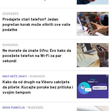
0
23.09.2025.
Prodajete stari telefon? Jedan
pogrešan korak može otkriti sve vaše
podatke
0
01.09.2025.
Ne morate da znate šifru: Evo kako da
povežete telefon na Wi-Fi za par
sekundi
0
NIKO NEĆE ZNATI
21.08.2025.
|
Kako da od drugih na Viberu sakrijete
da pišete: Kucajte poruke bez pritiska i
svojim tempom
0
NOVA FUNKCIJA
18.08.2025.
|