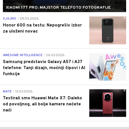
XIAOMI 17T PRO: MAJSTOR TELEFOTO FOTOGRAFIJE
0
SJAJNO
08.05.2026.
|
Honor 600 na testu: Nepogrešiv izbor
za uloženi novac
0
AWESOME INTELLIGENCE
26.03.2026.
|
Samsung predstavio Galaxy A57 i A37
telefone: Tanji dizajn, moćniji čipovi i AI
funkcije
0
MATE
13.03.2026.
|
Testirali smo Huawei Mate X7: Daleko
od povoljnog, ali bolje kamere nećete
naći