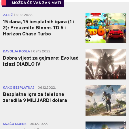
MOŽDA ĆE VAS ZANIMATI
0
ZA DŽ
16.12.2022.
|
15 dana, 15 besplatnih igara (1 i
2): Preuzmite Bloons TD 6 i
Horizon Chase Turbo
0
ĐAVOLJA POSLA
09.12.2022.
|
Dobra vijest za gejmere: Evo kad
izlazi DIABLO IV
0
KAKO BESPLATNA?
06.12.2022.
|
Besplatna igra za telefone
zaradila 9 MILIJARDI dolara
0
SKAČU CIJENE
06.12.2022.
|