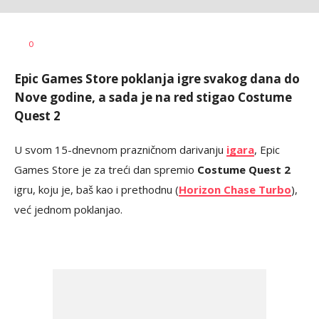
Dragana
AUTOR
0
Božić
Epic Games Store poklanja igre svakog dana do
Nove godine, a sada je na red stigao Costume
Quest 2
U svom 15-dnevnom prazničnom darivanju
igara
, Epic
Games Store je za treći dan spremio
Costume Quest 2
igru, koju je, baš kao i prethodnu (
Horizon Chase Turbo
),
već jednom poklanjao.