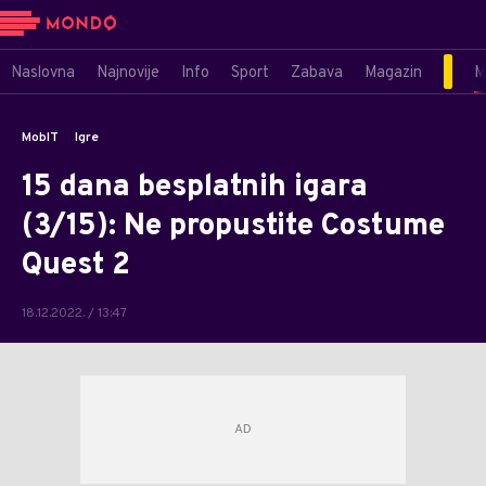
Naslovna
Najnovije
Info
Sport
Zabava
Magazin
M
MobIT
Igre
15 dana besplatnih igara
(3/15): Ne propustite Costume
Quest 2
18.12.2022. / 13:47