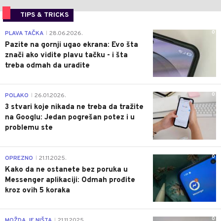
TIPS & TRICKS
0
PLAVA TAČKA
28.06.2026.
|
Pazite na gornji ugao ekrana: Evo šta
znači ako vidite plavu tačku - i šta
treba odmah da uradite
0
POLAKO
26.01.2026.
|
3 stvari koje nikada ne treba da tražite
na Googlu: Jedan pogrešan potez i u
problemu ste
0
OPREZNO
21.11.2025.
|
Kako da ne ostanete bez poruka u
Messenger aplikaciji: Odmah prođite
kroz ovih 5 koraka
0
MOŽDA JE NIŠTA
21.11.2025.
|