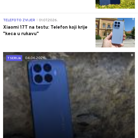
0
TELEFOTO ZVIJER
01.07.2026.
|
Xiaomi 17T na testu: Telefon koji krije
"keca u rukavu"
0
04.06.2026.
T SERIJA