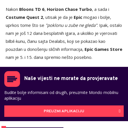
Nakon
Bloons TD 6
,
Horizon Chase Turbo
, a sada i
Costume Quest 2
, utisak je da je
Epic
mogao i bolje,
uprkos tome što se
"poklonu u zube ne gleda"
. Ipak, ostalo
nam je još 12 dana besplatnih igara, a ukoliko je vjerovati
bilbil-kunu, članu sajta Dealabs, koji se pokazao kao
pouzdan u donošenju sličnih informacija,
Epic Games Store
nam je 5. i 15. dana spremio nešto posebno.
Naše vijesti ne morate da provjeravate
Budite bolje informisani od drugih, preuzmite Mondo mobilnu
aplikaciju
PREUZMI APLIKACIJU