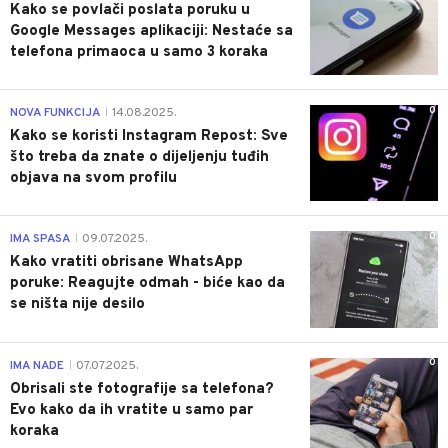
Kako se povlači poslata poruku u
Google Messages aplikaciji: Nestaće sa
telefona primaoca u samo 3 koraka
0
NOVA FUNKCIJA
14.08.2025.
|
Kako se koristi Instagram Repost: Sve
što treba da znate o dijeljenju tuđih
objava na svom profilu
0
IMA SPASA
09.07.2025.
|
Kako vratiti obrisane WhatsApp
poruke: Reagujte odmah - biće kao da
se ništa nije desilo
0
IMA NADE
07.07.2025.
|
Obrisali ste fotografije sa telefona?
Evo kako da ih vratite u samo par
koraka