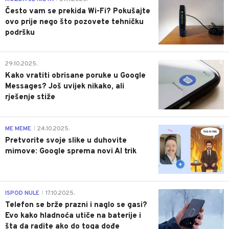
Često vam se prekida Wi-Fi? Pokušajte
ovo prije nego što pozovete tehničku
podršku
0
29.10.2025.
Kako vratiti obrisane poruke u Google
Messages? Još uvijek nikako, ali
rješenje stiže
0
ME MEME
24.10.2025.
|
Pretvorite svoje slike u duhovite
mimove: Google sprema novi AI trik
0
ISPOD NULE
17.10.2025.
|
Telefon se brže prazni i naglo se gasi?
Evo kako hladnoća utiče na baterije i
šta da radite ako do toga dođe