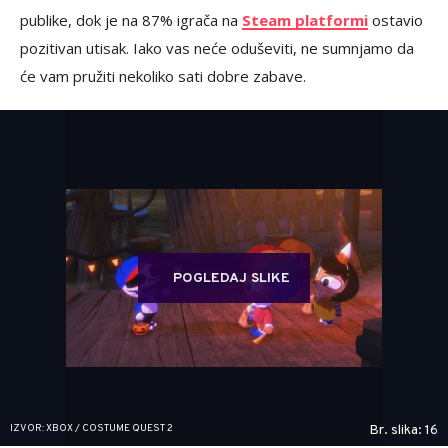
publike, dok je na 87% igrača na
Steam platformi
ostavio
pozitivan utisak. Iako vas neće oduševiti, ne sumnjamo da
će vam pružiti nekoliko sati dobre zabave.
POGLEDAJ SLIKE
IZVOR: XBOX / COSTUME QUEST 2
Br. slika: 16