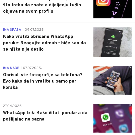
što treba da znate o dijeljenju tuđih
objava na svom profilu
0
IMA SPASA
09.07.2025.
|
Kako vratiti obrisane WhatsApp
poruke: Reagujte odmah - biće kao da
se ništa nije desilo
0
IMA NADE
07.07.2025.
|
Obrisali ste fotografije sa telefona?
Evo kako da ih vratite u samo par
koraka
0
27.04.2025.
WhatsApp trik: Kako čitati poruke a da
pošiljalac ne sazna