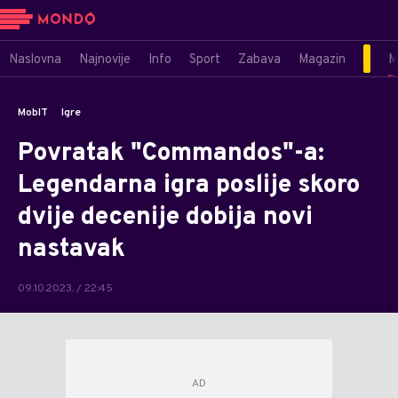
Naslovna
Najnovije
Info
Sport
Zabava
Magazin
M
MobIT
Igre
Povratak "Commandos"-a:
Legendarna igra poslije skoro
dvije decenije dobija novi
nastavak
09.10.2023. / 22:45