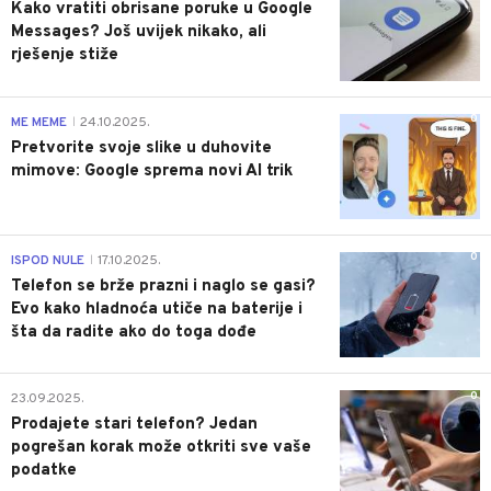
Kako vratiti obrisane poruke u Google
Messages? Još uvijek nikako, ali
rješenje stiže
0
ME MEME
24.10.2025.
|
Pretvorite svoje slike u duhovite
mimove: Google sprema novi AI trik
0
ISPOD NULE
17.10.2025.
|
Telefon se brže prazni i naglo se gasi?
Evo kako hladnoća utiče na baterije i
šta da radite ako do toga dođe
0
23.09.2025.
Prodajete stari telefon? Jedan
pogrešan korak može otkriti sve vaše
podatke