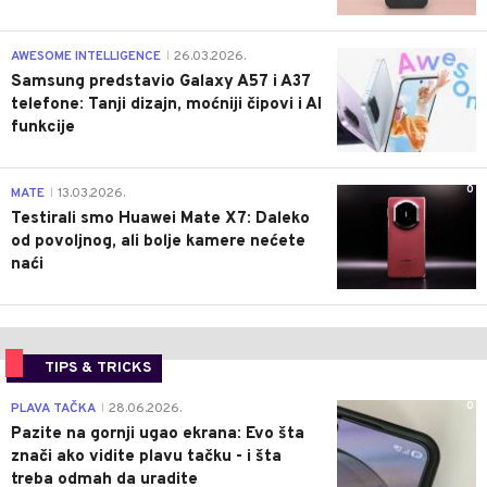
0
AWESOME INTELLIGENCE
26.03.2026.
|
Samsung predstavio Galaxy A57 i A37
telefone: Tanji dizajn, moćniji čipovi i AI
funkcije
0
MATE
13.03.2026.
|
Testirali smo Huawei Mate X7: Daleko
od povoljnog, ali bolje kamere nećete
naći
TIPS & TRICKS
0
PLAVA TAČKA
28.06.2026.
|
Pazite na gornji ugao ekrana: Evo šta
znači ako vidite plavu tačku - i šta
treba odmah da uradite