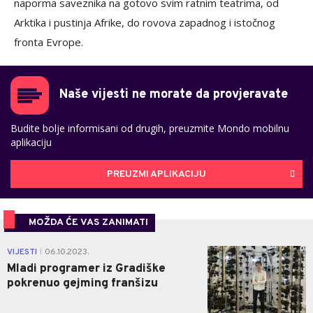
naporma saveznika na gotovo svim ratnim teatrima, od
Arktika i pustinja Afrike, do rovova zapadnog i istočnog
fronta Evrope.
Naše vijesti ne morate da provjeravate
Budite bolje informisani od drugih, preuzmite Mondo mobilnu
aplikaciju
PREUZMI APLIKACIJU
MOŽDA ĆE VAS ZANIMATI
0
VIJESTI
06.10.2023.
|
Mladi programer iz Gradiške
pokrenuo gejming franšizu