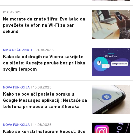
0
01.09.2025.
Ne morate da znate šifru: Evo kako da
povežete telefon na Wi-Fi za par
sekundi
0
NIKO NEĆE ZNATI
21.08.2025.
|
Kako da od drugih na Viberu sakrijete
da pišete: Kucajte poruke bez pritiska i
svojim tempom
0
NOVA FUNKCIJA
18.08.2025.
|
Kako se povlači poslata poruku u
Google Messages aplikaciji: Nestaće sa
telefona primaoca u samo 3 koraka
0
NOVA FUNKCIJA
14.08.2025.
|
Kako se koristi Instagram Repost: Sve