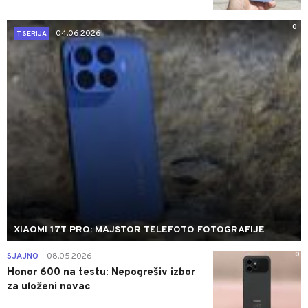
0
04.06.2026.
T SERIJA
XIAOMI 17T PRO: MAJSTOR TELEFOTO FOTOGRAFIJE
0
SJAJNO
08.05.2026.
|
Honor 600 na testu: Nepogrešiv izbor
za uloženi novac