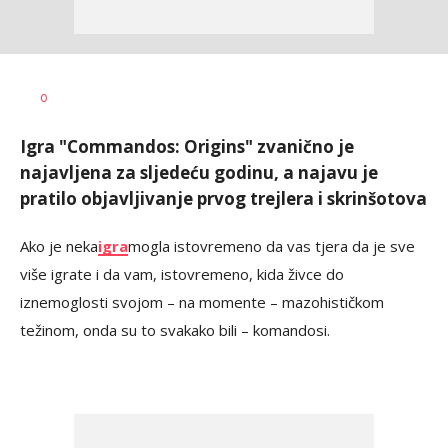
0
Igra "Commandos: Origins" zvanično je
najavljena za sljedeću godinu, a najavu je
pratilo objavljivanje prvog trejlera i skrinšotova
Ako je neka
igra
mogla istovremeno da vas tjera da je sve
više igrate i da vam, istovremeno, kida živce do
iznemoglosti svojom – na momente – mazohističkom
težinom, onda su to svakako bili – komandosi.