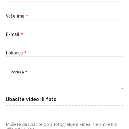
Vaše ime
*
E-mail
*
Lokacija
*
Ubacite video ili foto
Možete da ubacite do 3 fotografije ili videa. Ne smije biti
više od 25 MB.