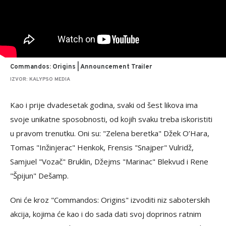
Commandos: Origins | Announcement Trailer
IZVOR: KALYPSO MEDIA
Kao i prije dvadesetak godina, svaki od šest likova ima
svoje unikatne sposobnosti, od kojih svaku treba iskoristiti
u pravom trenutku. Oni su: "Zelena beretka" Džek O’Hara,
Tomas "Inžinjerac" Henkok, Frensis "Snajper" Vulridž,
Samjuel "Vozač" Bruklin, Džejms "Marinac" Blekvud i Rene
"Špijun" Dešamp.
Oni će kroz "Commandos: Origins" izvoditi niz saboterskih
akcija, kojima će kao i do sada dati svoj doprinos ratnim