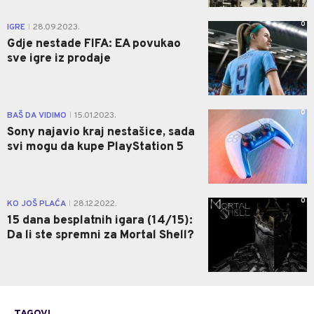
0
IGRE
28.09.2023.
|
Gdje nestade FIFA: EA povukao
sve igre iz prodaje
0
BAŠ DA VIDIMO
15.01.2023.
|
Sony najavio kraj nestašice, sada
svi mogu da kupe PlayStation 5
0
KO JOŠ PLAĆA
28.12.2022.
|
15 dana besplatnih igara (14/15):
Da li ste spremni za Mortal Shell?
TAGOVI