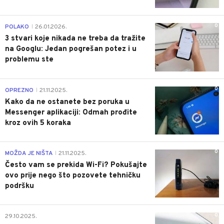
0
POLAKO
26.01.2026.
|
3 stvari koje nikada ne treba da tražite
na Googlu: Jedan pogrešan potez i u
problemu ste
0
OPREZNO
21.11.2025.
|
Kako da ne ostanete bez poruka u
Messenger aplikaciji: Odmah prođite
kroz ovih 5 koraka
0
MOŽDA JE NIŠTA
21.11.2025.
|
Često vam se prekida Wi-Fi? Pokušajte
ovo prije nego što pozovete tehničku
podršku
0
29.10.2025.