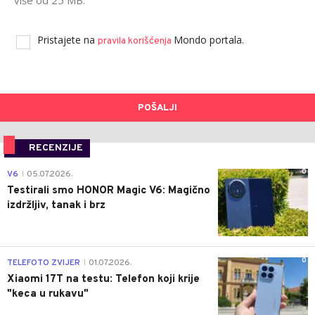
Pristajete na
Mondo portala.
pravila korišćenja
POŠALJI
RECENZIJE
0
V6
05.07.2026.
|
Testirali smo HONOR Magic V6: Magično
izdržljiv, tanak i brz
0
TELEFOTO ZVIJER
01.07.2026.
|
Xiaomi 17T na testu: Telefon koji krije
"keca u rukavu"