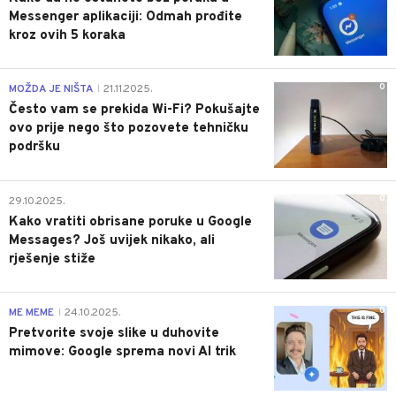
Messenger aplikaciji: Odmah prođite
kroz ovih 5 koraka
0
MOŽDA JE NIŠTA
21.11.2025.
|
Često vam se prekida Wi-Fi? Pokušajte
ovo prije nego što pozovete tehničku
podršku
0
29.10.2025.
Kako vratiti obrisane poruke u Google
Messages? Još uvijek nikako, ali
rješenje stiže
0
ME MEME
24.10.2025.
|
Pretvorite svoje slike u duhovite
mimove: Google sprema novi AI trik