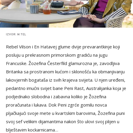
IZVOR: M:TEL
Rebel Vilson i En Hatavej glume dvije prevarantkinje koji
posluju u prekrasnom primorskom gradiću na jugu
Francuske. Žozefina Česterfild glamurozna je, zavodljiva
Britanka sa prostranom kućom i sklonošću ka obmanjivanju
lakovjernih bogataša iz svih krajeva svijeta. U njen uređeni,
pedantno imućni svijet bane Peni Rast, Australijanka koja je
podjednako slobodna i zabavna koliko je Žozefina
proračunata i lukava. Dok Peni zgrće gomilu novca
pljačkajući svoje mete u kvartskim barovima, Žozefina puni
svoj sef velikim dijamantima nakon što ulovi svoj plijen u
blještavim kockarnicama…