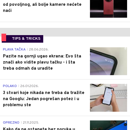
od povoljnog, ali bolje kamere nećete
naći
TIPS & TRICKS
0
PLAVA TAČKA
28.06.2026.
|
Pazite na gornji ugao ekrana: Evo šta
znači ako vidite plavu tačku - i šta
treba odmah da uradite
0
POLAKO
26.01.2026.
|
3 stvari koje nikada ne treba da tražite
na Googlu: Jedan pogrešan potez i u
problemu ste
0
OPREZNO
21.11.2025.
|
Kako da ne ostanete bez poruka u