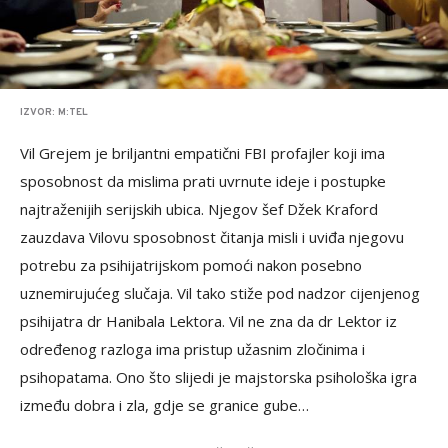
IZVOR: M:TEL
Vil Grejem je briljantni empatični FBI profajler koji ima
sposobnost da mislima prati uvrnute ideje i postupke
najtraženijih serijskih ubica. Njegov šef Džek Kraford
zauzdava Vilovu sposobnost čitanja misli i uviđa njegovu
potrebu za psihijatrijskom pomoći nakon posebno
uznemirujućeg slučaja. Vil tako stiže pod nadzor cijenjenog
psihijatra dr Hanibala Lektora. Vil ne zna da dr Lektor iz
određenog razloga ima pristup užasnim zločinima i
psihopatama. Ono što slijedi je majstorska psihološka igra
između dobra i zla, gdje se granice gube…