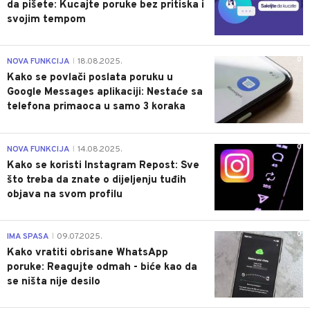
da pišete: Kucajte poruke bez pritiska i
svojim tempom
0
NOVA FUNKCIJA
18.08.2025.
|
Kako se povlači poslata poruku u
Google Messages aplikaciji: Nestaće sa
telefona primaoca u samo 3 koraka
0
NOVA FUNKCIJA
14.08.2025.
|
Kako se koristi Instagram Repost: Sve
što treba da znate o dijeljenju tuđih
objava na svom profilu
0
IMA SPASA
09.07.2025.
|
Kako vratiti obrisane WhatsApp
poruke: Reagujte odmah - biće kao da
se ništa nije desilo