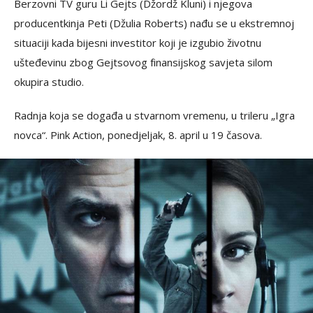
Berzovni TV guru Li Gejts (Džordž Kluni) i njegova
producentkinja Peti (Džulia Roberts) nađu se u ekstremnoj
situaciji kada bijesni investitor koji je izgubio životnu
ušteđevinu zbog Gejtsovog finansijskog savjeta silom
okupira studio.
Radnja koja se događa u stvarnom vremenu, u trileru „Igra
novca“. Pink Action, ponedjeljak, 8. april u 19 časova.