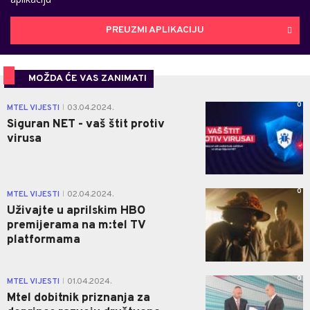
PREUZMI APLIKACIJU
MOŽDA ĆE VAS ZANIMATI
0
MTEL VIJESTI
03.04.2024.
|
Siguran NET - vaš štit protiv
virusa
0
MTEL VIJESTI
02.04.2024.
|
Uživajte u aprilskim HBO
premijerama na m:tel TV
platformama
0
MTEL VIJESTI
01.04.2024.
|
Mtel dobitnik priznanja za