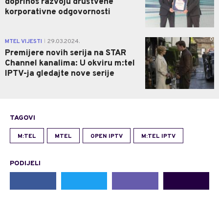
doprinos razvoju društvene
korporativne odgovornosti
0
MTEL VIJESTI
29.03.2024.
|
Premijere novih serija na STAR
Channel kanalima: U okviru m:tel
IPTV-ja gledajte nove serije
TAGOVI
M:TEL
MTEL
OPEN IPTV
M:TEL IPTV
PODIJELI