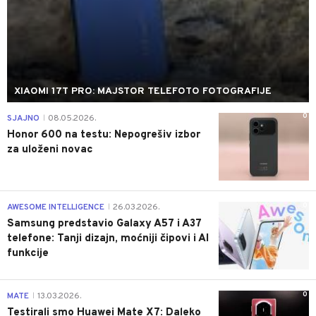
XIAOMI 17T PRO: MAJSTOR TELEFOTO FOTOGRAFIJE
0
SJAJNO
08.05.2026.
|
Honor 600 na testu: Nepogrešiv izbor
za uloženi novac
0
AWESOME INTELLIGENCE
26.03.2026.
|
Samsung predstavio Galaxy A57 i A37
telefone: Tanji dizajn, moćniji čipovi i AI
funkcije
0
MATE
13.03.2026.
|
Testirali smo Huawei Mate X7: Daleko