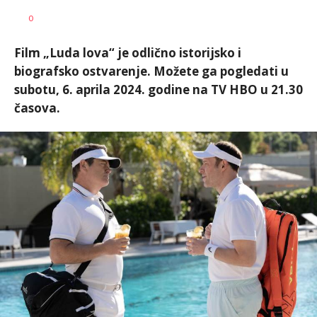
Dragana
AUTOR
0
Božić
Film „Luda lova“ je odlično istorijsko i
biografsko ostvarenje. Možete ga pogledati u
subotu, 6. aprila 2024. godine na TV HBO u 21.30
časova.