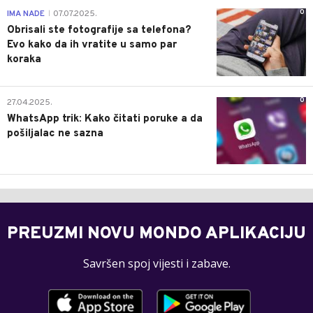
0
IMA NADE
07.07.2025.
|
Obrisali ste fotografije sa telefona?
Evo kako da ih vratite u samo par
koraka
0
27.04.2025.
WhatsApp trik: Kako čitati poruke a da
pošiljalac ne sazna
PREUZMI NOVU MONDO APLIKACIJU
Savršen spoj vijesti i zabave.