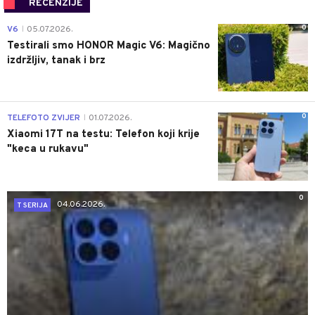
RECENZIJE
0
V6
05.07.2026.
|
Testirali smo HONOR Magic V6: Magično
izdržljiv, tanak i brz
0
TELEFOTO ZVIJER
01.07.2026.
|
Xiaomi 17T na testu: Telefon koji krije
"keca u rukavu"
0
04.06.2026.
T SERIJA