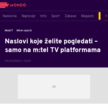
Naslovna
Najnovije
Info
Sport
Zabava
Magazin
M
MobIT
Mtel vijesti
Naslovi koje želite pogledati –
samo na m:tel TV platformama
05.04.2024. / 13:03