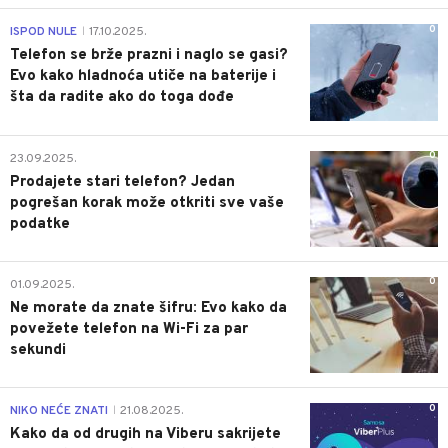
0
ISPOD NULE
17.10.2025.
|
Telefon se brže prazni i naglo se gasi?
Evo kako hladnoća utiče na baterije i
šta da radite ako do toga dođe
0
23.09.2025.
Prodajete stari telefon? Jedan
pogrešan korak može otkriti sve vaše
podatke
0
01.09.2025.
Ne morate da znate šifru: Evo kako da
povežete telefon na Wi-Fi za par
sekundi
0
NIKO NEĆE ZNATI
21.08.2025.
|
Kako da od drugih na Viberu sakrijete