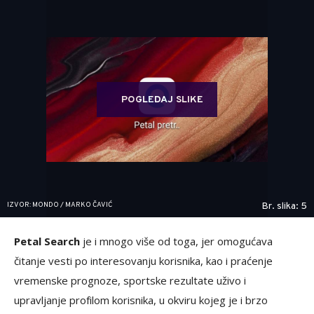
POGLEDAJ SLIKE
IZVOR: MONDO / MARKO ČAVIĆ
Br. slika: 5
Petal Search
je i mnogo više od toga, jer omogućava
čitanje vesti po interesovanju korisnika, kao i praćenje
vremenske prognoze, sportske rezultate uživo i
upravljanje profilom korisnika, u okviru kojeg je i brzo