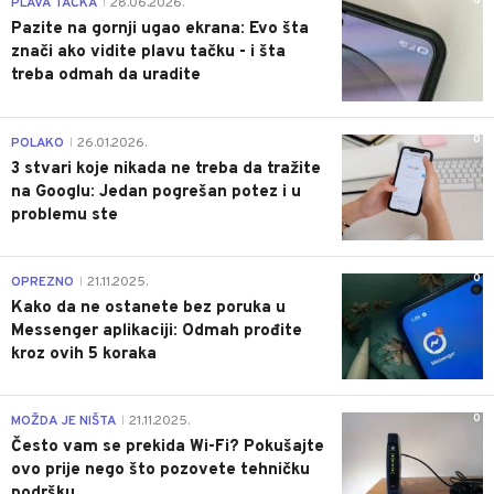
0
PLAVA TAČKA
28.06.2026.
|
Pazite na gornji ugao ekrana: Evo šta
znači ako vidite plavu tačku - i šta
treba odmah da uradite
0
POLAKO
26.01.2026.
|
3 stvari koje nikada ne treba da tražite
na Googlu: Jedan pogrešan potez i u
problemu ste
0
OPREZNO
21.11.2025.
|
Kako da ne ostanete bez poruka u
Messenger aplikaciji: Odmah prođite
kroz ovih 5 koraka
0
MOŽDA JE NIŠTA
21.11.2025.
|
Često vam se prekida Wi-Fi? Pokušajte
ovo prije nego što pozovete tehničku
podršku