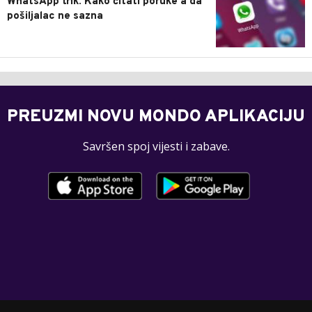
WhatsApp trik: Kako čitati poruke a da
pošiljalac ne sazna
PREUZMI NOVU MONDO APLIKACIJU
Savršen spoj vijesti i zabave.