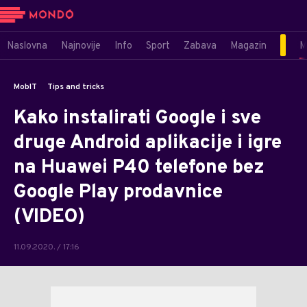
Naslovna
Najnovije
Info
Sport
Zabava
Magazin
M
MobIT
Tips and tricks
Kako instalirati Google i sve
druge Android aplikacije i igre
na Huawei P40 telefone bez
Google Play prodavnice
(VIDEO)
11.09.2020. / 17:16