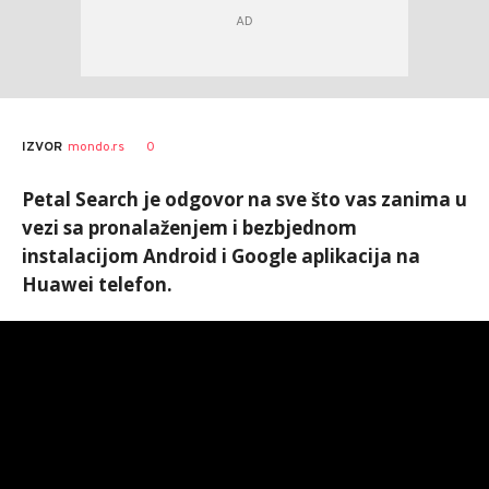
Marko
AUTOR
0
IZVOR
mondo.rs
Čavić
Petal Search je odgovor na sve što vas zanima u
vezi sa pronalaženjem i bezbjednom
instalacijom Android i Google aplikacija na
Huawei telefon.