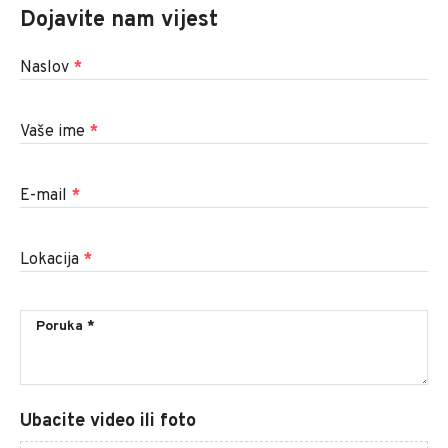
Dojavite nam vijest
Naslov
*
Vaše ime
*
E-mail
*
Lokacija
*
Ubacite video ili foto