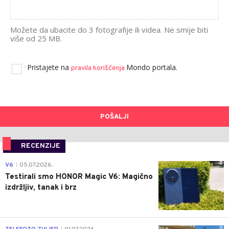
Možete da ubacite do 3 fotografije ili videa. Ne smije biti
više od 25 MB.
Pristajete na
Mondo portala.
pravila korišćenja
POŠALJI
RECENZIJE
0
V6
05.07.2026.
|
Testirali smo HONOR Magic V6: Magično
izdržljiv, tanak i brz
0