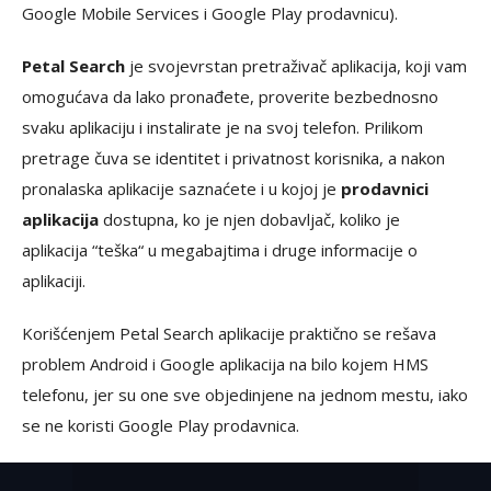
Google Mobile Services i Google Play prodavnicu).
Petal Search
je svojevrstan pretraživač aplikacija, koji vam
omogućava da lako pronađete, proverite bezbednosno
svaku aplikaciju i instalirate je na svoj telefon. Prilikom
pretrage čuva se identitet i privatnost korisnika, a nakon
pronalaska aplikacije saznaćete i u kojoj je
prodavnici
aplikacija
dostupna, ko je njen dobavljač, koliko je
aplikacija “teška“ u megabajtima i druge informacije o
aplikaciji.
Korišćenjem Petal Search aplikacije praktično se rešava
problem Android i Google aplikacija na bilo kojem HMS
telefonu, jer su one sve objedinjene na jednom mestu, iako
se ne koristi Google Play prodavnica.