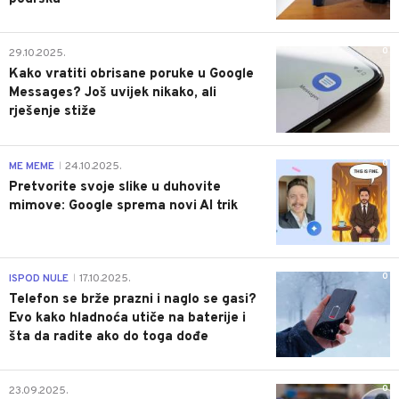
0
29.10.2025.
Kako vratiti obrisane poruke u Google
Messages? Još uvijek nikako, ali
rješenje stiže
0
ME MEME
24.10.2025.
|
Pretvorite svoje slike u duhovite
mimove: Google sprema novi AI trik
0
ISPOD NULE
17.10.2025.
|
Telefon se brže prazni i naglo se gasi?
Evo kako hladnoća utiče na baterije i
šta da radite ako do toga dođe
0
23.09.2025.