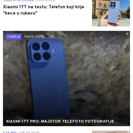
TELEFOTO ZVIJER
01.07.2026.
|
Xiaomi 17T na testu: Telefon koji krije
"keca u rukavu"
0
04.06.2026.
T SERIJA
XIAOMI 17T PRO: MAJSTOR TELEFOTO FOTOGRAFIJE
0
|