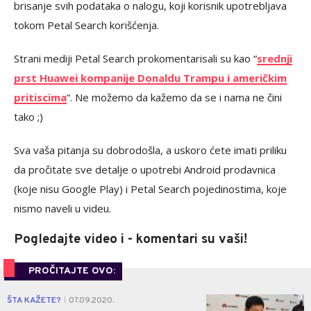
brisanje svih podataka o nalogu, koji korisnik upotrebljava
tokom Petal Search korišćenja.
Strani mediji Petal Search prokomentarisali su kao “
srednji
prst Huawei kompanije Donaldu Trampu i američkim
pritiscima
“. Ne možemo da kažemo da se i nama ne čini
tako ;)
Sva vaša pitanja su dobrodošla, a uskoro ćete imati priliku
da pročitate sve detalje o upotrebi Android prodavnica
(koje nisu Google Play) i Petal Search pojedinostima, koje
nismo naveli u videu.
Pogledajte video i - komentari su vaši!
PROČITAJTE OVO:
0
ŠTA KAŽETE?
07.09.2020.
|