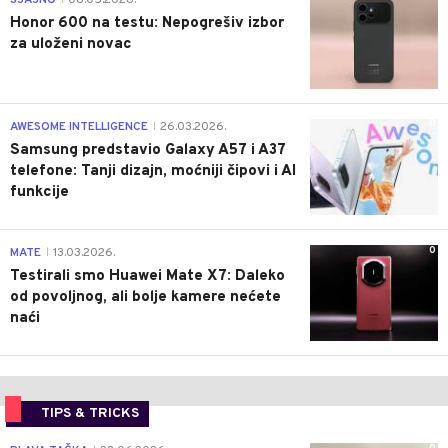
SJAJNO
08.05.2026.
Honor 600 na testu: Nepogrešiv izbor
za uloženi novac
0
AWESOME INTELLIGENCE
26.03.2026.
|
Samsung predstavio Galaxy A57 i A37
telefone: Tanji dizajn, moćniji čipovi i AI
funkcije
0
MATE
13.03.2026.
|
Testirali smo Huawei Mate X7: Daleko
od povoljnog, ali bolje kamere nećete
naći
TIPS & TRICKS