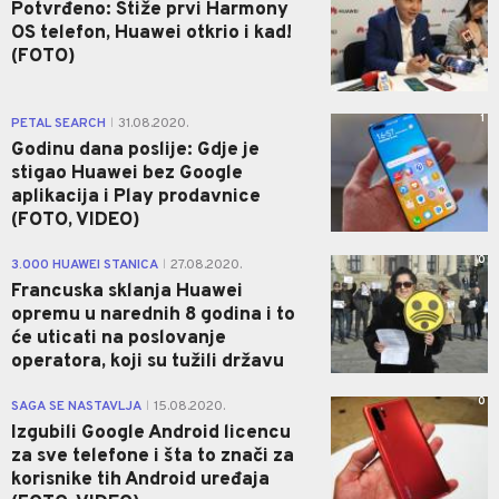
Potvrđeno: Stiže prvi Harmony
OS telefon, Huawei otkrio i kad!
(FOTO)
1
PETAL SEARCH
31.08.2020.
|
Godinu dana poslije: Gdje je
stigao Huawei bez Google
aplikacija i Play prodavnice
(FOTO, VIDEO)
0
3.000 HUAWEI STANICA
27.08.2020.
|
Francuska sklanja Huawei
opremu u narednih 8 godina i to
će uticati na poslovanje
operatora, koji su tužili državu
0
SAGA SE NASTAVLJA
15.08.2020.
|
Izgubili Google Android licencu
za sve telefone i šta to znači za
korisnike tih Android uređaja