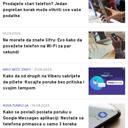
Prodajete stari telefon? Jedan
pogrešan korak može otkriti sve vaše
podatke
0
01.09.2025.
Ne morate da znate šifru: Evo kako da
povežete telefon na Wi-Fi za par
sekundi
0
NIKO NEĆE ZNATI
21.08.2025.
|
Kako da od drugih na Viberu sakrijete
da pišete: Kucajte poruke bez pritiska i
svojim tempom
0
NOVA FUNKCIJA
18.08.2025.
|
Kako se povlači poslata poruku u
Google Messages aplikaciji: Nestaće sa
telefona primaoca u samo 3 koraka