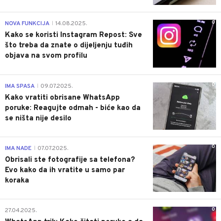
0
NOVA FUNKCIJA
14.08.2025.
|
Kako se koristi Instagram Repost: Sve
što treba da znate o dijeljenju tuđih
objava na svom profilu
0
IMA SPASA
09.07.2025.
|
Kako vratiti obrisane WhatsApp
poruke: Reagujte odmah - biće kao da
se ništa nije desilo
0
IMA NADE
07.07.2025.
|
Obrisali ste fotografije sa telefona?
Evo kako da ih vratite u samo par
koraka
0
27.04.2025.