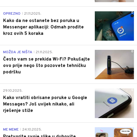
0
OPREZNO
21.11.2025.
|
Kako da ne ostanete bez poruka u
Messenger aplikaciji: Odmah prođite
kroz ovih 5 koraka
0
MOŽDA JE NIŠTA
21.11.2025.
|
Često vam se prekida Wi-Fi? Pokušajte
ovo prije nego što pozovete tehničku
podršku
0
29.10.2025.
Kako vratiti obrisane poruke u Google
Messages? Još uvijek nikako, ali
rješenje stiže
0
ME MEME
24.10.2025.
|
Pretvorite svoje slike u duhovite