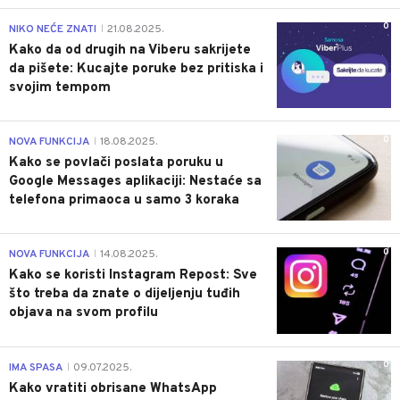
0
NIKO NEĆE ZNATI
21.08.2025.
|
Kako da od drugih na Viberu sakrijete
da pišete: Kucajte poruke bez pritiska i
svojim tempom
0
NOVA FUNKCIJA
18.08.2025.
|
Kako se povlači poslata poruku u
Google Messages aplikaciji: Nestaće sa
telefona primaoca u samo 3 koraka
0
NOVA FUNKCIJA
14.08.2025.
|
Kako se koristi Instagram Repost: Sve
što treba da znate o dijeljenju tuđih
objava na svom profilu
0
IMA SPASA
09.07.2025.
|
Kako vratiti obrisane WhatsApp