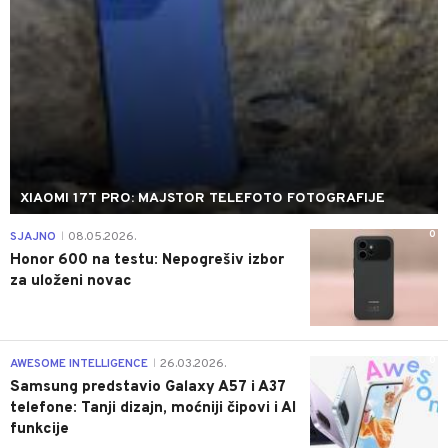
XIAOMI 17T PRO: MAJSTOR TELEFOTO FOTOGRAFIJE
0
SJAJNO
08.05.2026.
|
Honor 600 na testu: Nepogrešiv izbor
za uloženi novac
0
AWESOME INTELLIGENCE
26.03.2026.
|
Samsung predstavio Galaxy A57 i A37
telefone: Tanji dizajn, moćniji čipovi i AI
funkcije