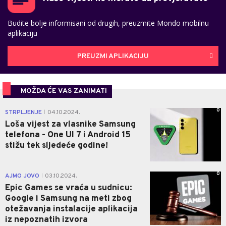
Budite bolje informisani od drugih, preuzmite Mondo mobilnu
aplikaciju
PREUZMI APLIKACIJU
MOŽDA ĆE VAS ZANIMATI
0
STRPLJENJE
04.10.2024.
|
Loša vijest za vlasnike Samsung
telefona - One UI 7 i Android 15
stižu tek sljedeće godine!
0
AJMO JOVO
03.10.2024.
|
Epic Games se vraća u sudnicu:
Google i Samsung na meti zbog
otežavanja instalacije aplikacija
iz nepoznatih izvora