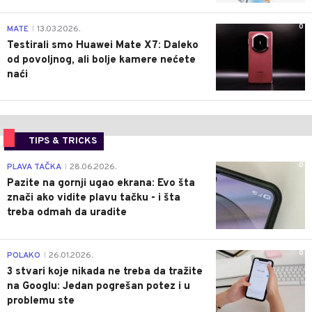
0
MATE
13.03.2026.
|
Testirali smo Huawei Mate X7: Daleko
od povoljnog, ali bolje kamere nećete
naći
TIPS & TRICKS
0
PLAVA TAČKA
28.06.2026.
|
Pazite na gornji ugao ekrana: Evo šta
znači ako vidite plavu tačku - i šta
treba odmah da uradite
0
POLAKO
26.01.2026.
|
3 stvari koje nikada ne treba da tražite
na Googlu: Jedan pogrešan potez i u
problemu ste