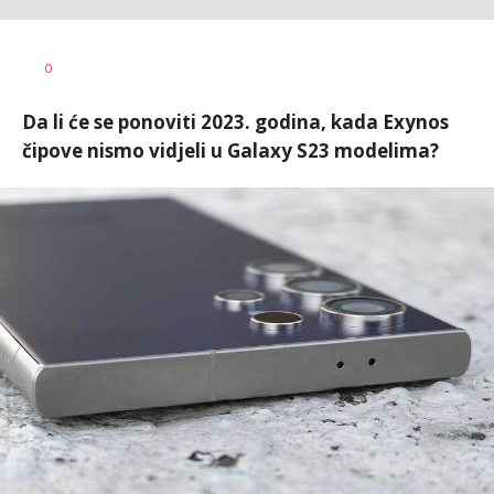
Dušan
AUTOR
0
Volaš
Da li će se ponoviti 2023. godina, kada Exynos
čipove nismo vidjeli u Galaxy S23 modelima?