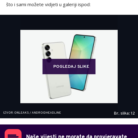
što i sami možete vidjeti u galeriji ispod:
POGLEDAJ SLIKE
IZVOR: ONLEAKS / ANDROIDHEADLINE
Br. slika: 12
Naše vijesti ne morate da provjeravate