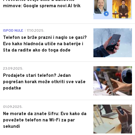
mimove: Google sprema novi AI trik
0
ISPOD NULE
17.10.2025.
|
Telefon se brže prazni i naglo se gasi?
Evo kako hladnoća utiče na baterije i
šta da radite ako do toga dođe
0
23.09.2025.
Prodajete stari telefon? Jedan
pogrešan korak može otkriti sve vaše
podatke
0
01.09.2025.
Ne morate da znate šifru: Evo kako da
povežete telefon na Wi-Fi za par
sekundi