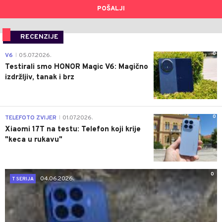
POŠALJI
RECENZIJE
0
V6
05.07.2026.
|
Testirali smo HONOR Magic V6: Magično
izdržljiv, tanak i brz
0
TELEFOTO ZVIJER
01.07.2026.
|
Xiaomi 17T na testu: Telefon koji krije
"keca u rukavu"
0
04.06.2026.
T SERIJA