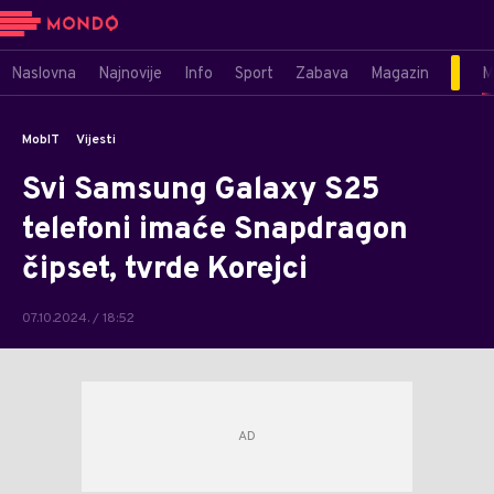
Naslovna
Najnovije
Info
Sport
Zabava
Magazin
M
MobIT
Vijesti
Svi Samsung Galaxy S25
telefoni imaće Snapdragon
čipset, tvrde Korejci
07.10.2024. / 18:52