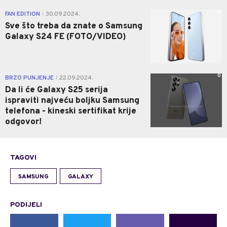
0
FAN EDITION
30.09.2024.
|
Sve što treba da znate o Samsung
Galaxy S24 FE (FOTO/VIDEO)
0
BRZO PUNJENJE
22.09.2024.
|
Da li će Galaxy S25 serija
ispraviti najveću boljku Samsung
telefona - kineski sertifikat krije
odgovor!
TAGOVI
SAMSUNG
GALAXY
PODIJELI