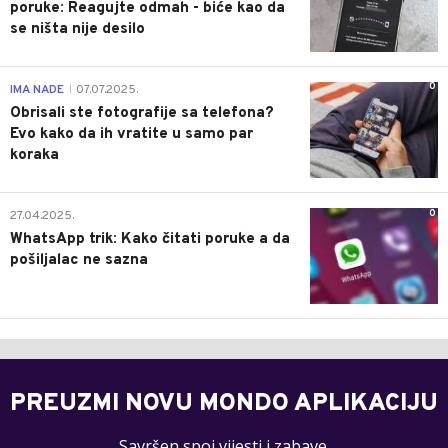
poruke: Reagujte odmah - biće kao da
se ništa nije desilo
0
IMA NADE
07.07.2025.
|
Obrisali ste fotografije sa telefona?
Evo kako da ih vratite u samo par
koraka
0
27.04.2025.
WhatsApp trik: Kako čitati poruke a da
pošiljalac ne sazna
PREUZMI NOVU MONDO APLIKACIJU
Savršen spoj vijesti i zabave.