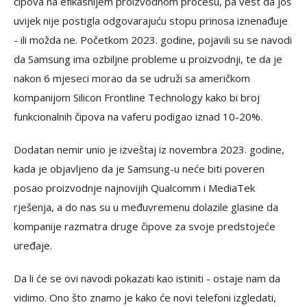
čipova na efikasnijem proizvodnom procesu, pa vest da još
uvijek nije postigla odgovarajuću stopu prinosa iznenađuje
- ili možda ne. Početkom 2023. godine, pojavili su se navodi
da Samsung ima ozbiljne probleme u proizvodnji, te da je
nakon 6 mjeseci morao da se udruži sa američkom
kompanijom Silicon Frontline Technology kako bi broj
funkcionalnih čipova na vaferu podigao iznad 10-20%.
Dodatan nemir unio je izveštaj iz novembra 2023. godine,
kada je objavljeno da je Samsung-u neće biti poveren
posao proizvodnje najnovijih Qualcomm i MediaTek
rješenja, a do nas su u međuvremenu dolazile glasine da
kompanije razmatra druge čipove za svoje predstojeće
uređaje.
Da li će se ovi navodi pokazati kao istiniti - ostaje nam da
vidimo. Ono što znamo je kako će novi telefoni izgledati,