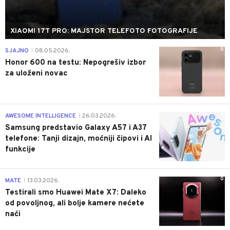
XIAOMI 17T PRO: MAJSTOR TELEFOTO FOTOGRAFIJE
0
SJAJNO
08.05.2026.
|
Honor 600 na testu: Nepogrešiv izbor
za uloženi novac
0
AWESOME INTELLIGENCE
26.03.2026.
|
Samsung predstavio Galaxy A57 i A37
telefone: Tanji dizajn, moćniji čipovi i AI
funkcije
0
MATE
13.03.2026.
|
Testirali smo Huawei Mate X7: Daleko
od povoljnog, ali bolje kamere nećete
naći