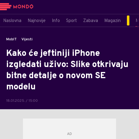
Naslovna
Najnovije
Info
Sport
Zabava
Magazin
M
MobIT
Vijesti
Kako će jeftiniji iPhone
izgledati uživo: Slike otkrivaju
bitne detalje o novom SE
modelu
18.01.2025. / 15:00