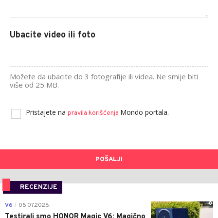
Ubacite video ili foto
Možete da ubacite do 3 fotografije ili videa. Ne smije biti
više od 25 MB.
Pristajete na
Mondo portala.
pravila korišćenja
POŠALJI
RECENZIJE
0
V6
05.07.2026.
|
Testirali smo HONOR Magic V6: Magično