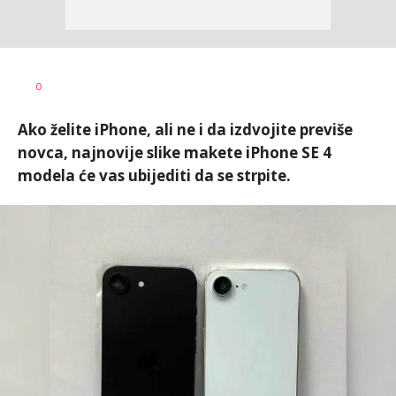
Vesna
AUTOR
0
Kerkez
Ako želite iPhone, ali ne i da izdvojite previše
novca, najnovije slike makete iPhone SE 4
modela će vas ubijediti da se strpite.