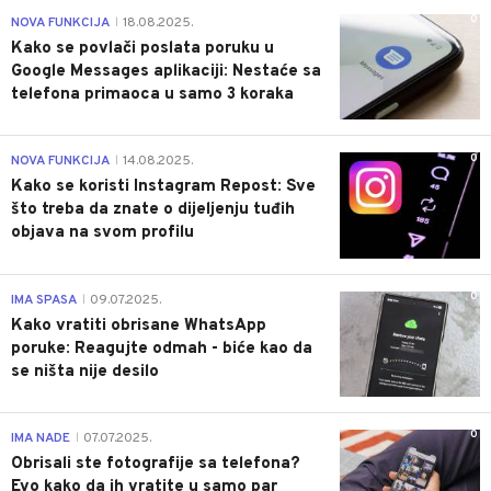
0
NOVA FUNKCIJA
18.08.2025.
|
Kako se povlači poslata poruku u
Google Messages aplikaciji: Nestaće sa
telefona primaoca u samo 3 koraka
0
NOVA FUNKCIJA
14.08.2025.
|
Kako se koristi Instagram Repost: Sve
što treba da znate o dijeljenju tuđih
objava na svom profilu
0
IMA SPASA
09.07.2025.
|
Kako vratiti obrisane WhatsApp
poruke: Reagujte odmah - biće kao da
se ništa nije desilo
0
IMA NADE
07.07.2025.
|
Obrisali ste fotografije sa telefona?
Evo kako da ih vratite u samo par