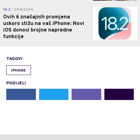
0
18.2
09.12.2024.
|
Ovih 6 značajnih promjena
uskoro stižu na vaš iPhone: Novi
iOS donosi brojne napredne
funkcije
TAGOVI
IPHONE
PODIJELI