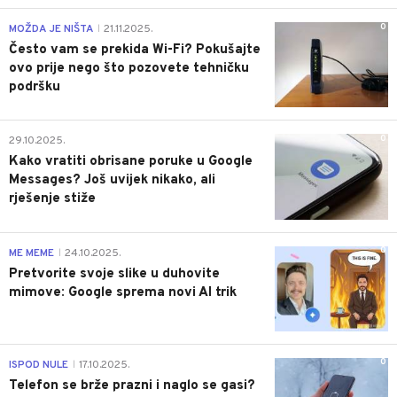
0
MOŽDA JE NIŠTA
21.11.2025.
|
Često vam se prekida Wi-Fi? Pokušajte
ovo prije nego što pozovete tehničku
podršku
0
29.10.2025.
Kako vratiti obrisane poruke u Google
Messages? Još uvijek nikako, ali
rješenje stiže
0
ME MEME
24.10.2025.
|
Pretvorite svoje slike u duhovite
mimove: Google sprema novi AI trik
0
ISPOD NULE
17.10.2025.
|
Telefon se brže prazni i naglo se gasi?