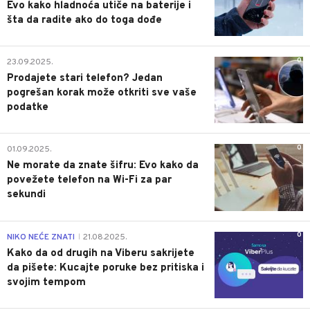
Evo kako hladnoća utiče na baterije i
šta da radite ako do toga dođe
0
23.09.2025.
Prodajete stari telefon? Jedan
pogrešan korak može otkriti sve vaše
podatke
0
01.09.2025.
Ne morate da znate šifru: Evo kako da
povežete telefon na Wi-Fi za par
sekundi
0
NIKO NEĆE ZNATI
21.08.2025.
|
Kako da od drugih na Viberu sakrijete
da pišete: Kucajte poruke bez pritiska i
svojim tempom