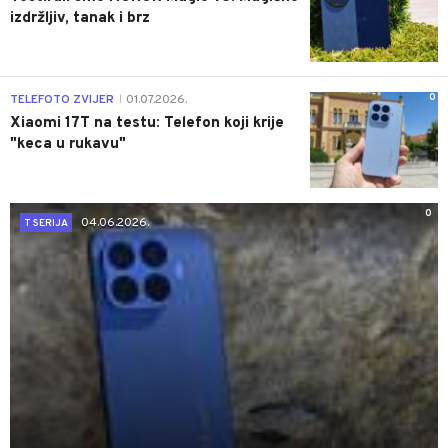
izdržljiv, tanak i brz
0
TELEFOTO ZVIJER
01.07.2026.
|
Xiaomi 17T na testu: Telefon koji krije
"keca u rukavu"
0
04.06.2026.
T SERIJA