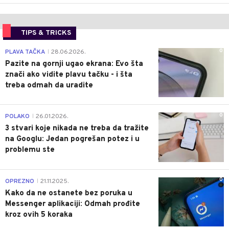
TIPS & TRICKS
0
PLAVA TAČKA
28.06.2026.
|
Pazite na gornji ugao ekrana: Evo šta
znači ako vidite plavu tačku - i šta
treba odmah da uradite
0
POLAKO
26.01.2026.
|
3 stvari koje nikada ne treba da tražite
na Googlu: Jedan pogrešan potez i u
problemu ste
0
OPREZNO
21.11.2025.
|
Kako da ne ostanete bez poruka u
Messenger aplikaciji: Odmah prođite
kroz ovih 5 koraka