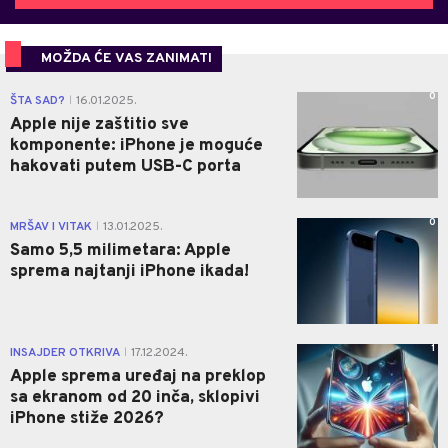
MOŽDA ĆE VAS ZANIMATI
0
ŠTA SAD?
16.01.2025.
|
Apple nije zaštitio sve
komponente: iPhone je moguće
hakovati putem USB-C porta
0
MRŠAV I VITAK
13.01.2025.
|
Samo 5,5 milimetara: Apple
sprema najtanji iPhone ikada!
1
INSAJDER OTKRIVA
17.12.2024.
|
Apple sprema uređaj na preklop
sa ekranom od 20 inča, sklopivi
iPhone stiže 2026?