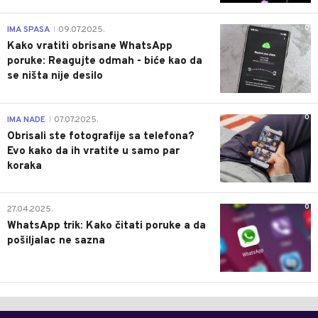
0
IMA SPASA
09.07.2025.
|
Kako vratiti obrisane WhatsApp
poruke: Reagujte odmah - biće kao da
se ništa nije desilo
0
IMA NADE
07.07.2025.
|
Obrisali ste fotografije sa telefona?
Evo kako da ih vratite u samo par
koraka
0
27.04.2025.
WhatsApp trik: Kako čitati poruke a da
pošiljalac ne sazna