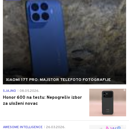
XIAOMI 17T PRO: MAJSTOR TELEFOTO FOTOGRAFIJE
0
SJAJNO
08.05.2026.
|
Honor 600 na testu: Nepogrešiv izbor
za uloženi novac
0
AWESOME INTELLIGENCE
26.03.2026.
|