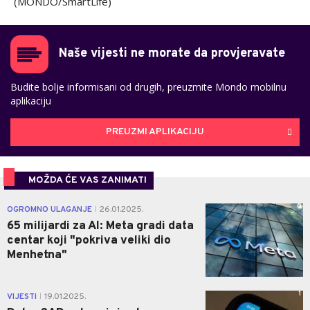
(MONDO/SmartLife)
Naše vijesti ne morate da provjeravate
Budite bolje informisani od drugih, preuzmite Mondo mobilnu
aplikaciju
PREUZMI APLIKACIJU
MOŽDA ĆE VAS ZANIMATI
0
OGROMNO ULAGANJE
26.01.2025.
|
65 milijardi za AI: Meta gradi data
centar koji "pokriva veliki dio
Menhetna"
1
VIJESTI
19.01.2025.
|