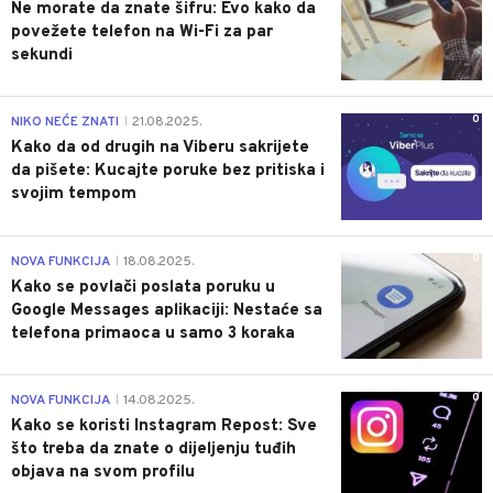
Ne morate da znate šifru: Evo kako da
povežete telefon na Wi-Fi za par
sekundi
0
NIKO NEĆE ZNATI
21.08.2025.
|
Kako da od drugih na Viberu sakrijete
da pišete: Kucajte poruke bez pritiska i
svojim tempom
0
NOVA FUNKCIJA
18.08.2025.
|
Kako se povlači poslata poruku u
Google Messages aplikaciji: Nestaće sa
telefona primaoca u samo 3 koraka
0
NOVA FUNKCIJA
14.08.2025.
|
Kako se koristi Instagram Repost: Sve
što treba da znate o dijeljenju tuđih
objava na svom profilu