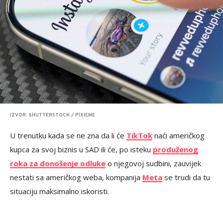
IZVOR: SHUTTERSTOCK / PIXIEME
U trenutku kada se ne zna da li će
TikTok
naći američkog
kupca za svoj biznis u SAD ili će, po isteku
produženog
roka za donošenje odluke
o njegovoj sudbini, zauvijek
nestati sa američkog weba, kompanija
Meta
se trudi da tu
situaciju maksimalno iskoristi.