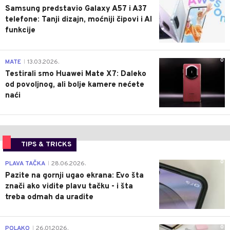
Samsung predstavio Galaxy A57 i A37
telefone: Tanji dizajn, moćniji čipovi i AI
funkcije
0
MATE
13.03.2026.
|
Testirali smo Huawei Mate X7: Daleko
od povoljnog, ali bolje kamere nećete
naći
TIPS & TRICKS
0
PLAVA TAČKA
28.06.2026.
|
Pazite na gornji ugao ekrana: Evo šta
znači ako vidite plavu tačku - i šta
treba odmah da uradite
0
POLAKO
26.01.2026.
|