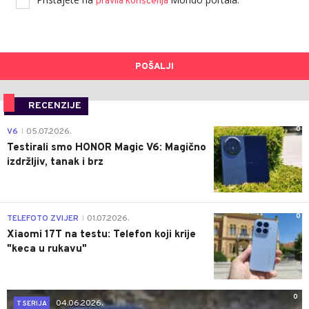
pravila korišćenja
POŠALJI
RECENZIJE
0
V6
05.07.2026.
|
Testirali smo HONOR Magic V6: Magično
izdržljiv, tanak i brz
0
TELEFOTO ZVIJER
01.07.2026.
|
Xiaomi 17T na testu: Telefon koji krije
"keca u rukavu"
0
04.06.2026.
T SERIJA