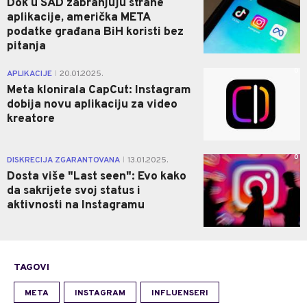
Dok u SAD zabranjuju strane
aplikacije, američka META
podatke građana BiH koristi bez
pitanja
0
APLIKACIJE
20.01.2025.
|
Meta klonirala CapCut: Instagram
dobija novu aplikaciju za video
kreatore
0
DISKRECIJA ZGARANTOVANA
13.01.2025.
|
Dosta više "Last seen": Evo kako
da sakrijete svoj status i
aktivnosti na Instagramu
TAGOVI
META
INSTAGRAM
INFLUENSERI