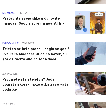
0
ME MEME
24.10.2025.
|
Pretvorite svoje slike u duhovite
mimove: Google sprema novi AI trik
0
ISPOD NULE
17.10.2025.
|
Telefon se brže prazni i naglo se gasi?
Evo kako hladnoća utiče na baterije i
šta da radite ako do toga dođe
0
23.09.2025.
Prodajete stari telefon? Jedan
pogrešan korak može otkriti sve vaše
podatke
0
01.09.2025.