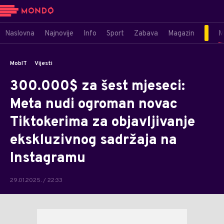
Naslovna
Najnovije
Info
Sport
Zabava
Magazin
M
MobIT
Vijesti
300.000$ za šest mjeseci:
Meta nudi ogroman novac
Tiktokerima za objavljivanje
ekskluzivnog sadržaja na
Instagramu
29.01.2025. / 22:33