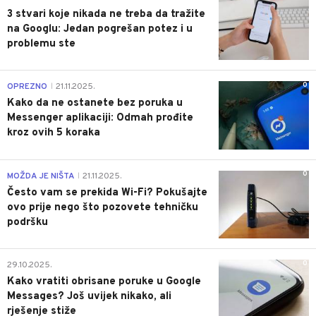
3 stvari koje nikada ne treba da tražite
na Googlu: Jedan pogrešan potez i u
problemu ste
0
OPREZNO
21.11.2025.
|
Kako da ne ostanete bez poruka u
Messenger aplikaciji: Odmah prođite
kroz ovih 5 koraka
0
MOŽDA JE NIŠTA
21.11.2025.
|
Često vam se prekida Wi-Fi? Pokušajte
ovo prije nego što pozovete tehničku
podršku
0
29.10.2025.
Kako vratiti obrisane poruke u Google
Messages? Još uvijek nikako, ali
rješenje stiže