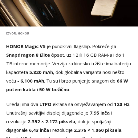
IZVOR: HONOR
HONOR Magic V5
je punokrvni flagship. Pokreće ga
Snapdragon 8 Elite
čipset, uz 12 ili 16 GB RAM-a i do 1
TB interne memorije. Verzija za kinesko tržište ima bateriju
kapaciteta
5.820 mAh
, dok globalna varijanta nosi nešto
veću -
6,100 mAh
. Tu su i brzo punjenje snagom do
66 W
putem kabla i 50 W bežično
.
Uređaj ima dva
LTPO
ekrana sa osvježavanjem od
120 Hz
.
Unutrašnji savitljivi displej dijagonale je
7,95 inča
i
rezolucije
2.352 × 2.172 piksela
, dok je spoljašnji
dijagonale
6,43 inča
i rezolucije
2.376 × 1.060 piksela
.