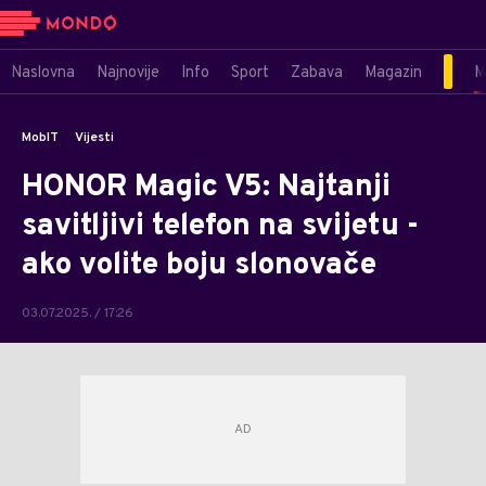
Naslovna
Najnovije
Info
Sport
Zabava
Magazin
M
MobIT
Vijesti
HONOR Magic V5: Najtanji
savitljivi telefon na svijetu -
ako volite boju slonovače
03.07.2025. / 17:26