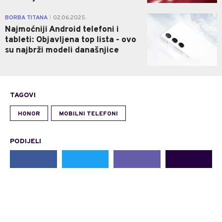
0
BORBA TITANA
02.06.2025.
|
Najmoćniji Android telefoni i
tableti: Objavljena top lista - ovo
su najbrži modeli današnjice
TAGOVI
HONOR
MOBILNI TELEFONI
PODIJELI