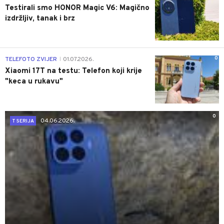
Testirali smo HONOR Magic V6: Magično
izdržljiv, tanak i brz
0
TELEFOTO ZVIJER
01.07.2026.
|
Xiaomi 17T na testu: Telefon koji krije
"keca u rukavu"
0
04.06.2026.
T SERIJA