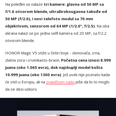
Na poleđini se nalaze
tri kamere: glavna od 50 MP sa
f/1.6 otvorom blende, ultraširokougaona takođe od
50 MP (f/2.0), i novi telefoto modul sa 70 mm
objektivom, senzorom od 64 MP (1/2.0", f/2.5)
. Na oba
ekrana nalazi se po jedna selfi kamera od 20 MP, sa f/2.2
otvorom blende.
HONOR Magic V5 stiže u četiri boje - slonovača, crna,
zlatna zora i crvenkasto-braon.
Početna cena iznosi 8.999
juana (oko 1.065 evra), dok najskuplji model košta
10.999 juana (oko 1300 evra)
. Još uvek nije poznato kada
će stići u Evropu, ali na
zvaničnom sajtu
piše da bi to moglo
da se desi uskoro.