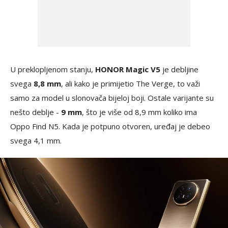
U preklopljenom stanju,
HONOR Magic V5
je debljine
svega
8,8 mm
, ali kako je primijetio The Verge, to važi
samo za model u slonovača bijeloj boji. Ostale varijante su
nešto deblje -
9 mm
, što je više od 8,9 mm koliko ima
Oppo Find N5. Kada je potpuno otvoren, uređaj je debeo
svega 4,1 mm.