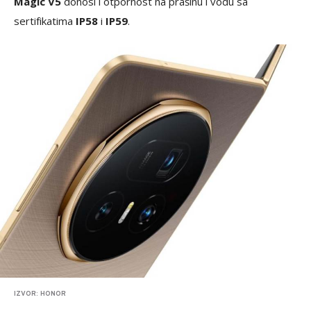
Magic V5
donosi i otpornost na prašinu i vodu sa
sertifikatima
IP58
i
IP59
.
IZVOR: HONOR