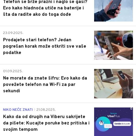
Telefon se brže prazni i naglo se gasi?
Evo kako hladnoća utiče na baterije i
šta da radite ako do toga dođe
0
23.09.2025.
Prodajete stari telefon? Jedan
pogrešan korak može otkriti sve vaše
podatke
0
01.09.2025.
Ne morate da znate šifru: Evo kako da
povežete telefon na Wi-Fi za par
sekundi
0
NIKO NEĆE ZNATI
21.08.2025.
|
Kako da od drugih na Viberu sakrijete
da pišete: Kucajte poruke bez pritiska i
svojim tempom