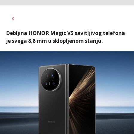
Ilija
AUTOR
0
Baošić
Debljina HONOR Magic V5 savitljivog telefona
je svega 8,8 mm u sklopljenom stanju.