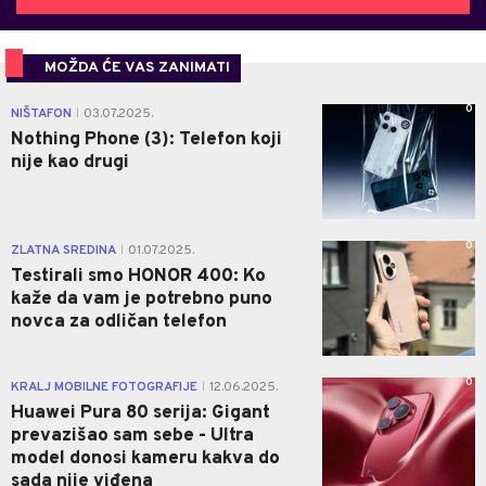
MOŽDA ĆE VAS ZANIMATI
0
NIŠTAFON
03.07.2025.
|
Nothing Phone (3): Telefon koji
nije kao drugi
0
ZLATNA SREDINA
01.07.2025.
|
Testirali smo HONOR 400: Ko
kaže da vam je potrebno puno
novca za odličan telefon
0
KRALJ MOBILNE FOTOGRAFIJE
12.06.2025.
|
Huawei Pura 80 serija: Gigant
prevazišao sam sebe - Ultra
model donosi kameru kakva do
sada nije viđena