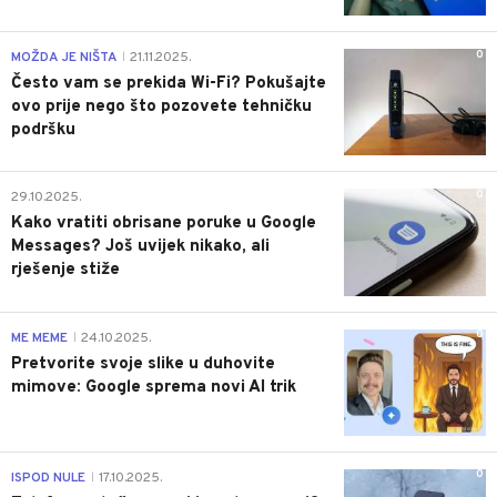
0
MOŽDA JE NIŠTA
21.11.2025.
|
Često vam se prekida Wi-Fi? Pokušajte
ovo prije nego što pozovete tehničku
podršku
0
29.10.2025.
Kako vratiti obrisane poruke u Google
Messages? Još uvijek nikako, ali
rješenje stiže
0
ME MEME
24.10.2025.
|
Pretvorite svoje slike u duhovite
mimove: Google sprema novi AI trik
0
ISPOD NULE
17.10.2025.
|