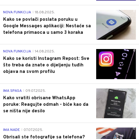
0
NOVA FUNKCIJA
18.08.2025.
|
Kako se povlači poslata poruku u
Google Messages aplikaciji: Nestaće sa
telefona primaoca u samo 3 koraka
0
NOVA FUNKCIJA
14.08.2025.
|
Kako se koristi Instagram Repost: Sve
što treba da znate o dijeljenju tuđih
objava na svom profilu
0
IMA SPASA
09.07.2025.
|
Kako vratiti obrisane WhatsApp
poruke: Reagujte odmah - biće kao da
se ništa nije desilo
0
IMA NADE
07.07.2025.
|
Obrisali ste fotografije sa telefona?