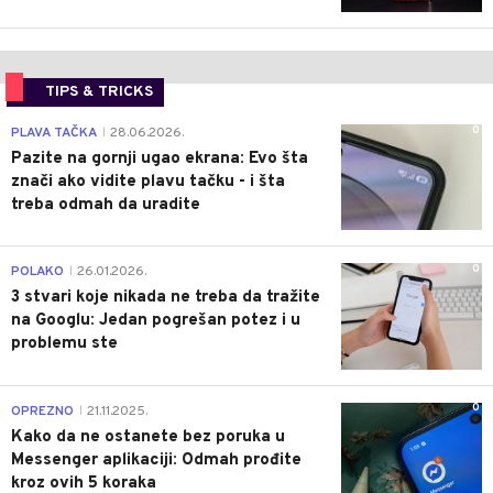
TIPS & TRICKS
0
PLAVA TAČKA
28.06.2026.
|
Pazite na gornji ugao ekrana: Evo šta
znači ako vidite plavu tačku - i šta
treba odmah da uradite
0
POLAKO
26.01.2026.
|
3 stvari koje nikada ne treba da tražite
na Googlu: Jedan pogrešan potez i u
problemu ste
0
OPREZNO
21.11.2025.
|
Kako da ne ostanete bez poruka u
Messenger aplikaciji: Odmah prođite
kroz ovih 5 koraka