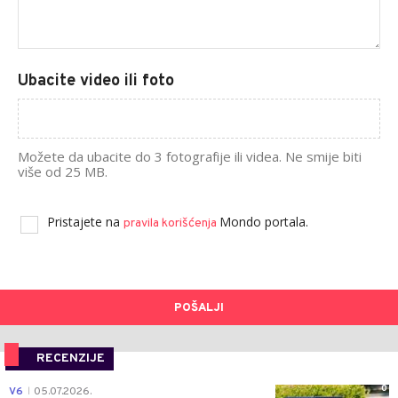
Ubacite video ili foto
Možete da ubacite do 3 fotografije ili videa. Ne smije biti
više od 25 MB.
Pristajete na
Mondo portala.
pravila korišćenja
POŠALJI
RECENZIJE
0
V6
05.07.2026.
|