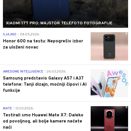
XIAOMI 17T PRO: MAJSTOR TELEFOTO FOTOGRAFIJE
0
SJAJNO
08.05.2026.
|
Honor 600 na testu: Nepogrešiv izbor
za uloženi novac
0
AWESOME INTELLIGENCE
26.03.2026.
|
Samsung predstavio Galaxy A57 i A37
telefone: Tanji dizajn, moćniji čipovi i AI
funkcije
0
MATE
13.03.2026.
|
Testirali smo Huawei Mate X7: Daleko
od povoljnog, ali bolje kamere nećete
naći