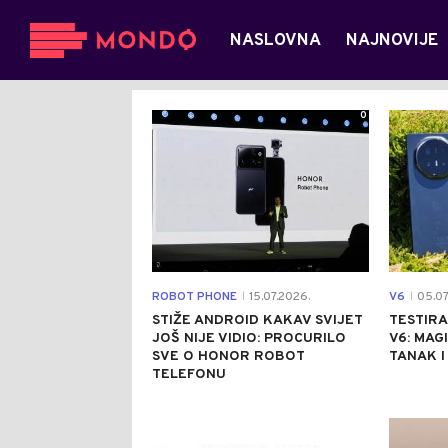
NASLOVNA
NAJNOVIJE
0
ROBOT PHONE
15.07.2026.
V6
05.07
|
|
STIŽE ANDROID KAKAV SVIJET
TESTIRA
JOŠ NIJE VIDIO: PROCURILO
V6: MAG
SVE O HONOR ROBOT
TANAK I
TELEFONU
0