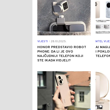
VIJESTI
28.10.2025.
MTEL VIJE
|
HONOR PREDSTAVIO ROBOT
AI MAGI
PHONE: DA LI JE OVO
I POKLO
NAJČUDNIJI TELEFON KOJI
TELEFON
STE IKADA VIDJELI?
0