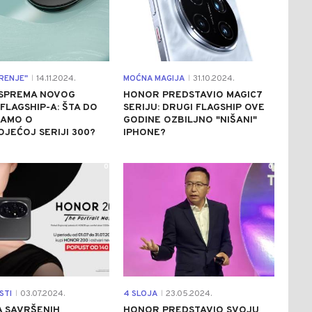
RENJE"
14.11.2024.
MOĆNA MAGIJA
31.10.2024.
|
|
SPREMA NOVOG
HONOR PREDSTAVIO MAGIC7
 FLAGSHIP-A: ŠTA DO
SERIJU: DRUGI FLAGSHIP OVE
NAMO O
GODINE OZBILJNO "NIŠANI"
JEĆOJ SERIJI 300?
IPHONE?
0
0
STI
03.07.2024.
4 SLOJA
23.05.2024.
|
|
A SAVRŠENIH
HONOR PREDSTAVIO SVOJU