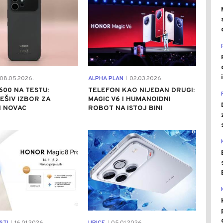
08.05.2026.
ALPHA PLAN
02.03.2026.
|
00 NA TESTU:
TELEFON KAO NIJEDAN DRUGI:
ŠIV IZBOR ZA
MAGIC V6 I HUMANOIDNI
I NOVAC
ROBOT NA ISTOJ BINI
0
0
|
|