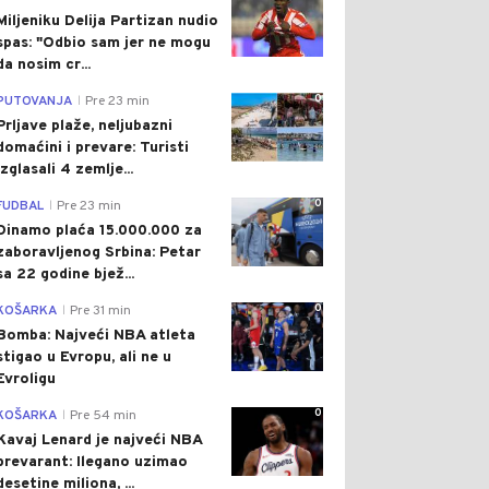
Miljeniku Delija Partizan nudio
spas: "Odbio sam jer ne mogu
da nosim cr...
0
PUTOVANJA
Pre 23 min
|
Prljave plaže, neljubazni
domaćini i prevare: Turisti
izglasali 4 zemlje...
0
FUDBAL
Pre 23 min
|
Dinamo plaća 15.000.000 za
zaboravljenog Srbina: Petar
sa 22 godine bjež...
0
KOŠARKA
Pre 31 min
|
Bomba: Najveći NBA atleta
stigao u Evropu, ali ne u
Evroligu
0
KOŠARKA
Pre 54 min
|
Kavaj Lenard je najveći NBA
prevarant: Ilegano uzimao
desetine miliona, ...