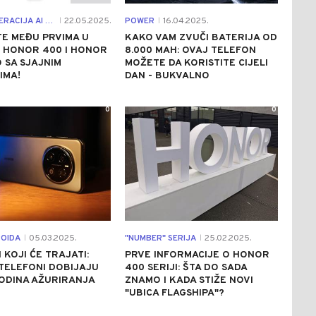
NOVA GENERACIJA AI FOTOGRAFIJE JE STIGLA!
22.05.2025.
POWER
16.04.2025.
|
|
E MEĐU PRVIMA U
KAKO VAM ZVUČI BATERIJA OD
: HONOR 400 I HONOR
8.000 MAH: OVAJ TELEFON
 SA SJAJNIM
MOŽETE DA KORISTITE CIJELI
IMA!
DAN - BUKVALNO
0
0
ROIDA
05.03.2025.
"NUMBER" SERIJA
25.02.2025.
|
|
 KOJI ĆE TRAJATI:
PRVE INFORMACIJE O HONOR
TELEFONI DOBIJAJU
400 SERIJI: ŠTA DO SADA
ODINA AŽURIRANJA
ZNAMO I KADA STIŽE NOVI
"UBICA FLAGSHIPA"?