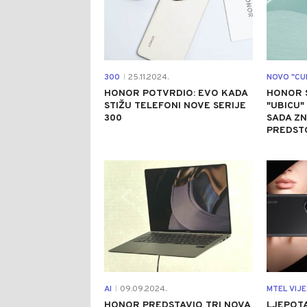
300
25.11.2024.
NOVO "CU
|
HONOR POTVRDIO: EVO KADA
HONOR 
STIŽU TELEFONI NOVE SERIJE
"UBICU"
300
SADA Z
PREDSTO
0
AI
09.09.2024.
MTEL VIJE
|
HONOR PREDSTAVIO TRI NOVA
LJEPOT