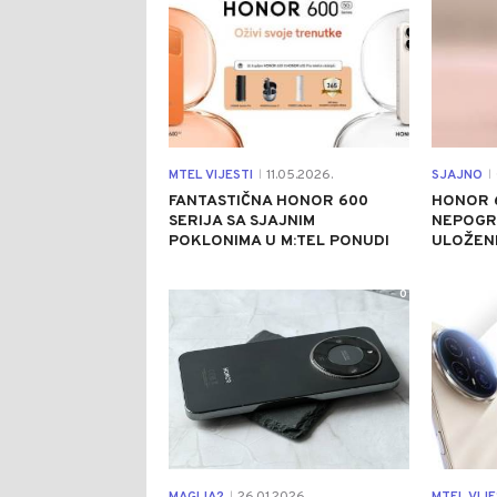
MTEL VIJESTI
11.05.2026.
SJAJNO
|
|
FANTASTIČNA HONOR 600
HONOR 6
SERIJA SA SJAJNIM
NEPOGRE
POKLONIMA U M:TEL PONUDI
ULOŽEN
0
|