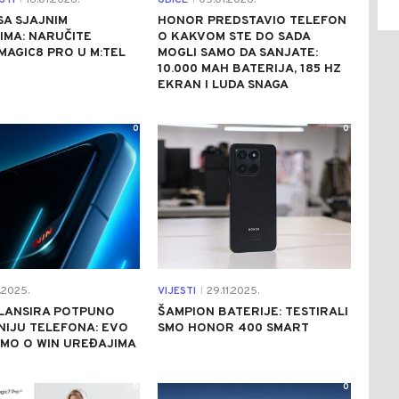
STI
16.01.2026.
UBICE
05.01.2026.
SA SJAJNIM
HONOR PREDSTAVIO TELEFON
IMA: NARUČITE
O KAKVOM STE DO SADA
AGIC8 PRO U M:TEL
MOGLI SAMO DA SANJATE:
10.000 MAH BATERIJA, 185 HZ
EKRAN I LUDA SNAGA
0
0
.2025.
VIJESTI
29.11.2025.
|
LANSIRA POTPUNO
ŠAMPION BATERIJE: TESTIRALI
NIJU TELEFONA: EVO
SMO HONOR 400 SMART
AMO O WIN UREĐAJIMA
0
0