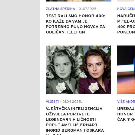
ZLATNA SREDINA
01.07.2025.
|
TESTIRALI SMO HONOR 400:
NARUČIT
KO KAŽE DA VAM JE
M:TEL-U
POTREBNO PUNO NOVCA ZA
400 PRO
ODLIČAN TELEFON
POKLON
0
VIJESTI
01.04.2025.
VIŠE AND
|
VJEŠTAČKA INTELIGENCIJA
UREĐAJI
OŽIVJELA PORTRETE
HONOR 
LEGENDARNIH LIČNOSTI
ČAK 7 G
POPUT AMELIJE ERHART,
INGRID BERGMAN I OSKARA