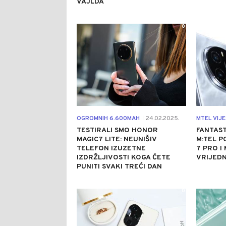
VAJLDA
0
OGROMNIH 6.600MAH
24.02.2025.
MTEL VIJE
|
TESTIRALI SMO HONOR
FANTAS
MAGIC7 LITE: NEUNIŠIV
M:TEL P
TELEFON IZUZETNE
7 PRO I 
IZDRŽLJIVOSTI KOGA ĆETE
VRIJED
PUNITI SVAKI TREĆI DAN
0