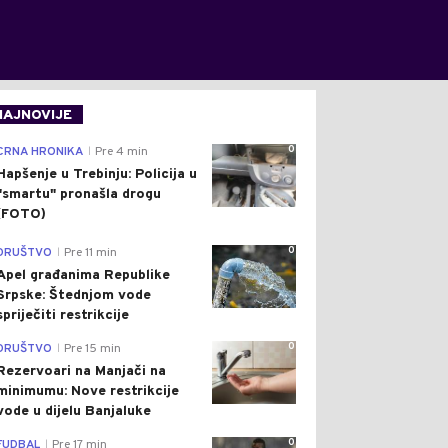
NAJNOVIJE
0
CRNA HRONIKA
Pre 4 min
|
Hapšenje u Trebinju: Policija u
"smartu" pronašla drogu
(FOTO)
0
DRUŠTVO
Pre 11 min
|
Apel građanima Republike
Srpske: Štednjom vode
spriječiti restrikcije
0
DRUŠTVO
Pre 15 min
|
Rezervoari na Manjači na
minimumu: Nove restrikcije
vode u dijelu Banjaluke
0
FUDBAL
Pre 17 min
|