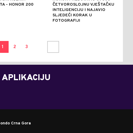
TA - HONOR 200
ČETVOROSLOJNU VJEŠTAČKU
INTELIGENCIJU I NAJAVIO
SLJEDEĆI KORAK U
FOTOGRAFIJI
1
2
3
 APLIKACIJU
ondo Crna Gora