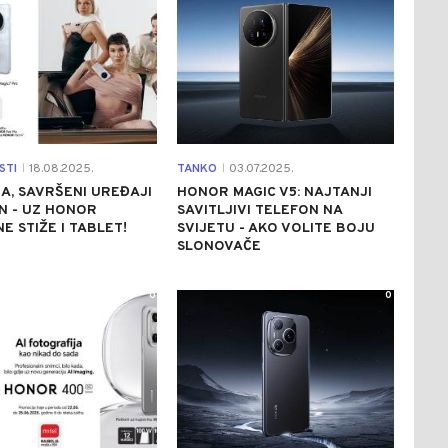
STI
18.08.2025.
TANKO
03.07.2025.
|
|
JA, SAVRŠENI UREĐAJI
HONOR MAGIC V5: NAJTANJI
N - UZ HONOR
SAVITLJIVI TELEFON NA
E STIŽE I TABLET!
SVIJETU - AKO VOLITE BOJU
SLONOVAČE
0
0