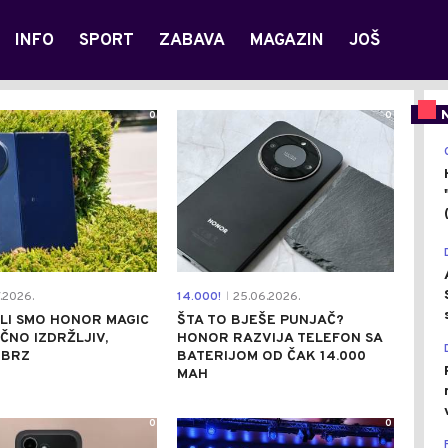
INFO
SPORT
ZABAVA
MAGAZIN
JOŠ
0
0
.2026.
14.000!
25.06.2026.
|
LI SMO HONOR MAGIC
ŠTA TO BJEŠE PUNJAČ?
IČNO IZDRŽLJIV,
HONOR RAZVIJA TELEFON SA
 BRZ
BATERIJOM OD ČAK 14.000
MAH
0
0