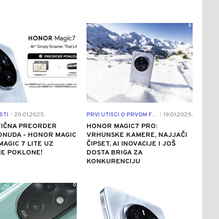
0
0
STI
20.01.2025.
PRVI UTISCI O PRVOM FLAGSHIPU 2025.
19.01.2025.
|
|
TIČNA PREORDER
HONOR MAGIC7 PRO:
ONUDA - HONOR MAGIC
VRHUNSKE KAMERE, NAJJAČI
MAGIC 7 LITE UZ
ČIPSET, AI INOVACIJE I JOŠ
NE POKLONE!
DOSTA BRIGA ZA
KONKURENCIJU
0
1