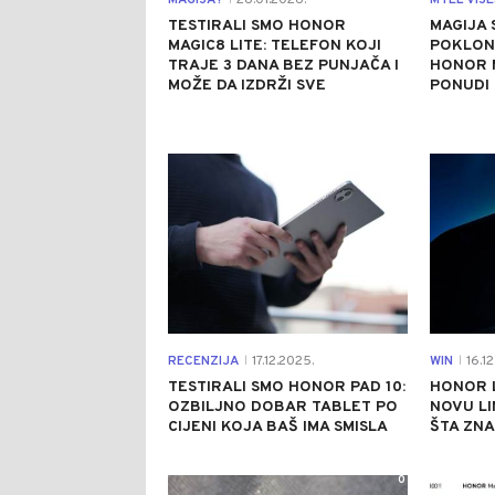
MAGIJA?
26.01.2026.
MTEL VIJE
TESTIRALI SMO HONOR
MAGIJA 
MAGIC8 LITE: TELEFON KOJI
POKLON
TRAJE 3 DANA BEZ PUNJAČA I
HONOR M
MOŽE DA IZDRŽI SVE
PONUDI
0
RECENZIJA
17.12.2025.
WIN
16.12
|
|
TESTIRALI SMO HONOR PAD 10:
HONOR 
OZBILJNO DOBAR TABLET PO
NOVU LI
CIJENI KOJA BAŠ IMA SMISLA
ŠTA ZN
0