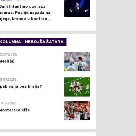
FUDBAL
Pre 1 h
Đani Infantino uzvraća
udarac: Poslije napada na
njega, krenuo u kontrao...
KOLUMNA - NEBOJŠA ŠATARA
0
23.07.2026.
Mesi(ja)
2
15.07.2026.
Ipak valja bez kralja?
0
17.05.2026.
Mostarske kiše