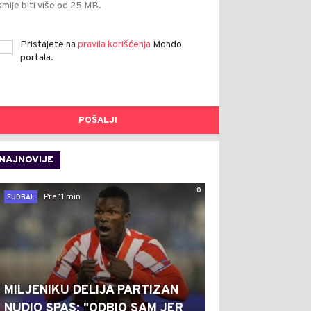
smije biti više od 25 MB.
Pristajete na
pravila korišćenja
Mondo
portala.
POŠALJI
NAJNOVIJE
0
Pre 11 min
FUDBAL
MILJENIKU DELIJA PARTIZAN
NUDIO SPAS: "ODBIO SAM JER