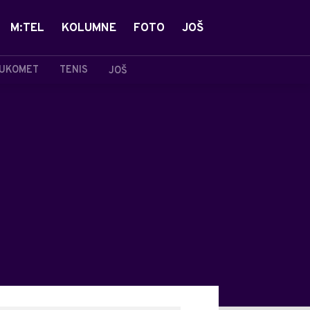
M:TEL
KOLUMNE
FOTO
JOŠ
UKOMET
TENIS
JOŠ