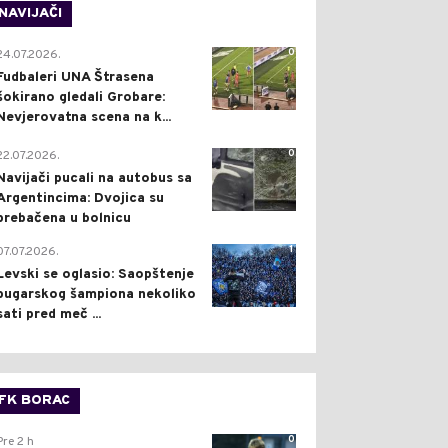
NAVIJAČI
0
24.07.2026.
Fudbaleri UNA Štrasena
šokirano gledali Grobare:
Nevjerovatna scena na k...
0
22.07.2026.
Navijači pucali na autobus sa
Argentincima: Dvojica su
prebačena u bolnicu
1
07.07.2026.
Levski se oglasio: Saopštenje
bugarskog šampiona nekoliko
sati pred meč ...
FK BORAC
0
Pre 2 h