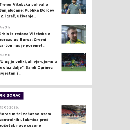
Trener Vitebska pohvalio
Banjalučane: Publika Borčev
12. igrač, uživanje...
0
Pre 3 h
Srbin iz redova Vitebska o
porazu od Borca: Crveni
karton nas je poremet...
0
Pre 11 h
"Ulog je veliki, ali vjerujemo u
prolaz dalje": Sandi Ogrinec
svjestan š...
RK BORAC
0
05.08.2026.
Borac m:tel zakazao osam
kontrolnih utakmica pred
početak nove sezone