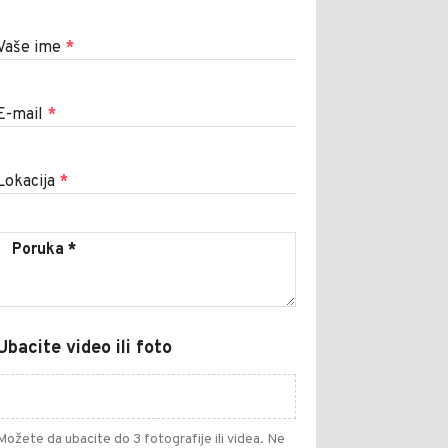
Vaše ime
*
E-mail
*
Lokacija
*
Ubacite video ili foto
Možete da ubacite do 3 fotografije ili videa. Ne