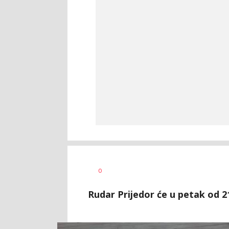
Dragan
AUTOR
0
Šutvić
Rudar Prijedor će u petak od 2