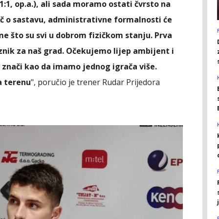
1:1, op.a.), ali sada moramo ostati čvrsto na
iječ o sastavu, administrativne formalnosti će
 me što su svi u dobrom fizičkom stanju. Prva
nik za naš grad. Očekujemo lijep ambijent i
o znači kao da imamo jednog igrača više.
a terenu
", poručio je trener Rudar Prijedora