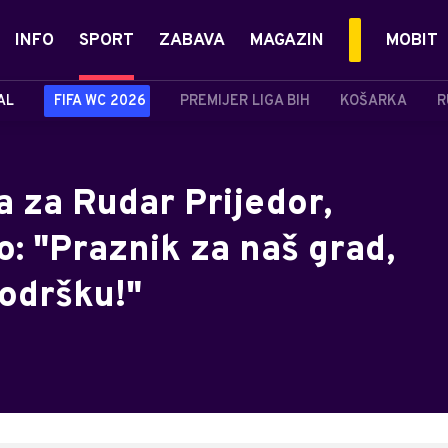
INFO
SPORT
ZABAVA
MAGAZIN
MOBIT
AL
FIFA WC 2026
PREMIJER LIGA BIH
KOŠARKA
R
a za Rudar Prijedor,
: "Praznik za naš grad,
odršku!"