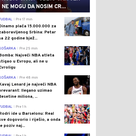
NE MOGU DA NOSIM CR...
0
FUDBAL
Pre 17 min
|
Dinamo plaća 15.000.000 za
zaboravljenog Srbina: Petar
sa 22 godine bjež...
0
KOŠARKA
Pre 25 min
|
Bomba: Najveći NBA atleta
stigao u Evropu, ali ne u
Evroligu
0
KOŠARKA
Pre 48 min
|
Kavaj Lenard je najveći NBA
prevarant: Ilegano uzimao
desetine miliona, ...
0
FUDBAL
Pre 1 h
|
Rodri ide u Barselonu: Real
sve dogovorio i riješio, a onda
je poziv naj...
0
|