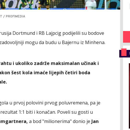
ST / PROFIMEDIA
usija Dortmund i RB Lajpcig podijelili su bodove
zadovoljniji mogu da budu u Bajernu iz Minhena.
trahtu i ukoliko zadrže maksimalan učinak i
kon šest kola imaće lijepih četiri boda
ale.
gola u prvoj polovini prvog poluvremena, pa je
zultat 1:1 biti i konačan. Poveli su gosti u
umgartnera,
a bod "milionerima" donio je
Jan