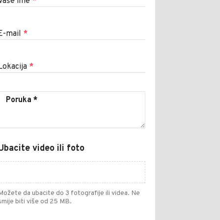
Vaše ime
*
E-mail
*
Lokacija
*
Ubacite video ili foto
Možete da ubacite do 3 fotografije ili videa. Ne
smije biti više od 25 MB.