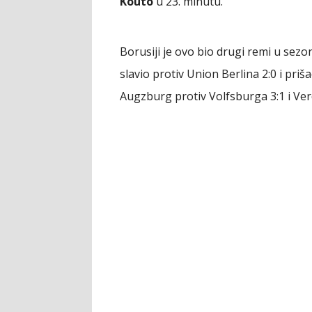
Kouto
u 23. minutu.
Borusiji je ovo bio drugi remi u sezo
slavio protiv Union Berlina 2:0 i priš
Augzburg protiv Volfsburga 3:1 i Verde