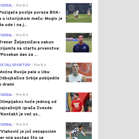
0
FUDBAL
Pre 8 h
|
Puzigaća poslije poraza BSK-
a u istorijskom meču: Moglo je
da ode i na j...
0
FUDBAL
Pre 8 h
|
Trener Željezničara nakon
trijumfa na startu prvenstva:
"Poseban dan za ...
0
OSTALI SPORTOVI
Pre 8 h
|
Moćna Rusija pala u Ubu:
Odbojkašice Srbije pobijedile
u drami
0
FUDBAL
Pre 8 h
|
Olimpijakos hoće jednog od
najvažnijih igrača Zvezde:
"Kontakt je već us...
0
FUDBAL
Pre 9 h
|
"Vlahović je još nezaposlen
jer nije postao što se