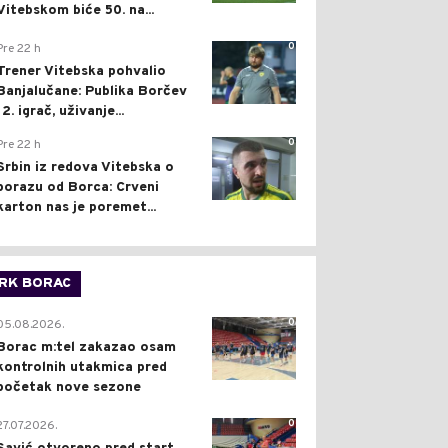
Vitebskom biće 50. na...
0
Pre 22 h
Trener Vitebska pohvalio
Banjalučane: Publika Borčev
12. igrač, uživanje...
0
Pre 22 h
Srbin iz redova Vitebska o
porazu od Borca: Crveni
karton nas je poremet...
RK BORAC
0
05.08.2026.
Borac m:tel zakazao osam
kontrolnih utakmica pred
početak nove sezone
0
27.07.2026.