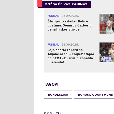
MOŽDA ĆE VAS ZANIMATI
FUDBAL
28.09.2025.
|
Štutgart savladao Keln u
gostima: Demirović izborio
penal i iskoristio ga
FUDBAL
26.09.2025.
|
Kejn oborio rekord na
Alijanc areni – Englez stigao
do STOTKE i srušio Ronalda
i Halanda!
TAGOVI
BUNDESLIGA
BORUSIJA DORTMUND