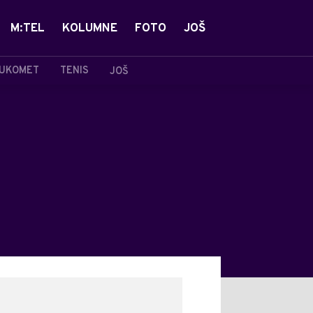
M:TEL
KOLUMNE
FOTO
JOŠ
UKOMET
TENIS
JOŠ