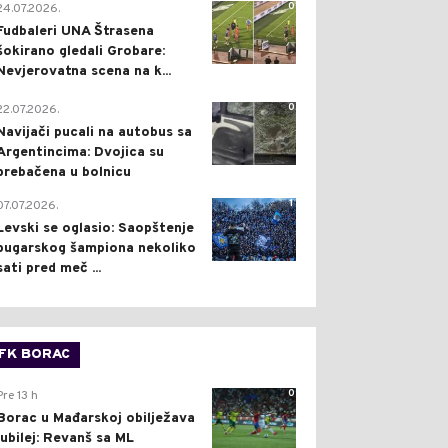
0
24.07.2026.
Fudbaleri UNA Štrasena
šokirano gledali Grobare:
Nevjerovatna scena na k...
0
22.07.2026.
Navijači pucali na autobus sa
Argentincima: Dvojica su
prebačena u bolnicu
1
07.07.2026.
Levski se oglasio: Saopštenje
bugarskog šampiona nekoliko
sati pred meč ...
FK BORAC
0
Pre 13 h
Borac u Mađarskoj obilježava
jubilej: Revanš sa ML