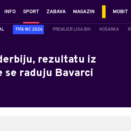
INFO
SPORT
ZABAVA
MAGAZIN
MOBIT
AL
FIFA WC 2026
PREMIJER LIGA BIH
KOŠARKA
R
erbiju, rezultatu iz
 se raduju Bavarci