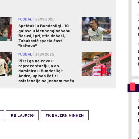
0
0
FUDBAL
27.09.2025.
|
Spektakl u Bundesligi - 10
golova u Menhengladbahu!
Borusiji prijetio debakl,
Tabaković spasio čast
"koltova"
0
0
FUDBAL
21.09.2025.
|
Piksi ga ne zove u
reprezentaciju, a on
dominira u Bundesligi:
Andrej upisao četiri
asistencije na jednom meču
RB LAJPCIG
FK BAJERN MINHEN