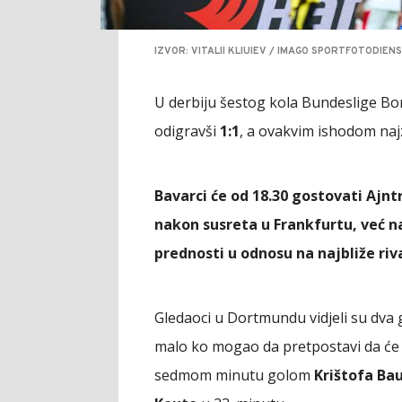
IZVOR: VITALII KLIUIEV / IMAGO SPORTFOTODIEN
U derbiju šestog kola Bundeslige Bor
odigravši
1:1
, a ovakvim ishodom naj
Bavarci će od 18.30 gostovati Ajn
nakon susreta u Frankfurtu, već na
prednosti u odnosu na najbliže riv
Gledaoci u Dortmundu vidjeli su dva 
malo ko mogao da pretpostavi da će re
sedmom minutu golom
Krištofa Ba