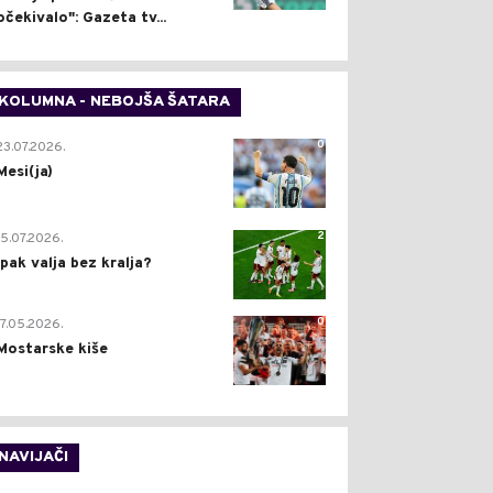
očekivalo": Gazeta tv...
KOLUMNA - NEBOJŠA ŠATARA
0
23.07.2026.
Mesi(ja)
2
15.07.2026.
Ipak valja bez kralja?
0
17.05.2026.
Mostarske kiše
NAVIJAČI