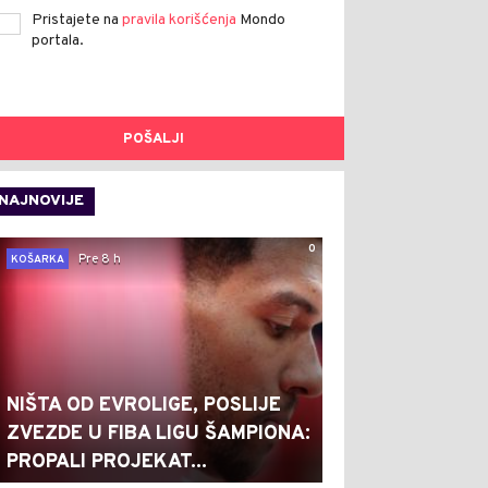
Pristajete na
pravila korišćenja
Mondo
portala.
POŠALJI
NAJNOVIJE
0
Pre 8 h
KOŠARKA
NIŠTA OD EVROLIGE, POSLIJE
ZVEZDE U FIBA LIGU ŠAMPIONA:
PROPALI PROJEKAT...