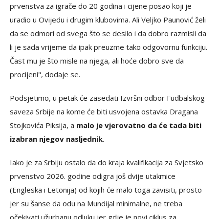
prvenstva za igrače do 20 godina i cijene posao koji je
uradio u Ovijedu i drugim klubovima. Ali Veljko Paunović želi
da se odmori od svega što se desilo i da dobro razmisli da
li je sada vrijeme da ipak preuzme tako odgovornu funkciju.
Čast mu je što misle na njega, ali hoće dobro sve da
procijeni", dodaje se.
Podsjetimo, u petak će zasedati Izvršni odbor Fudbalskog
saveza Srbije na kome će biti usvojena ostavka Dragana
Stojkovića Piksija, a
malo je vjerovatno da će tada biti
izabran njegov nasljednik
.
Iako je za Srbiju ostalo da do kraja kvalifikacija za Svjetsko
prvenstvo 2026. godine odigra još dvije utakmice
(Engleska i Letonija) od kojih će malo toga zavisiti, prosto
jer su šanse da odu na Mundijal minimalne, ne treba
očekivati užurbanu odluku jer gdje je novi ciklus za