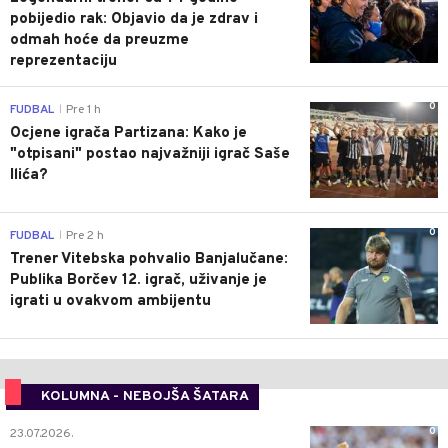
pobijedio rak: Objavio da je zdrav i
odmah hoće da preuzme
reprezentaciju
0
FUDBAL
Pre 1 h
|
Ocjene igrača Partizana: Kako je
"otpisani" postao najvažniji igrač Saše
Ilića?
0
FUDBAL
Pre 2 h
|
Trener Vitebska pohvalio Banjalučane:
Publika Borčev 12. igrač, uživanje je
igrati u ovakvom ambijentu
KOLUMNA - NEBOJŠA ŠATARA
0
23.07.2026.