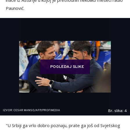
Paunović.
POGLEDAJ SLIKE
IZVOR: CESAR MANSO/AFP/PROFIMEDIA
Br. slika: 4
"U Srbiji ga vrlo dobro poznaju, prate ga još od Svjetskog