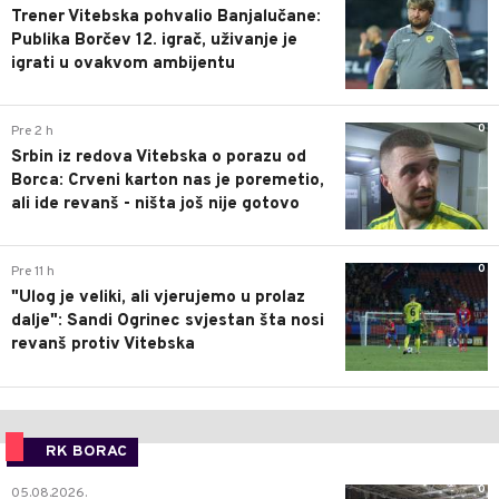
Trener Vitebska pohvalio Banjalučane:
Publika Borčev 12. igrač, uživanje je
igrati u ovakvom ambijentu
0
Pre 2 h
Srbin iz redova Vitebska o porazu od
Borca: Crveni karton nas je poremetio,
ali ide revanš - ništa još nije gotovo
0
Pre 11 h
"Ulog je veliki, ali vjerujemo u prolaz
dalje": Sandi Ogrinec svjestan šta nosi
revanš protiv Vitebska
RK BORAC
0
05.08.2026.