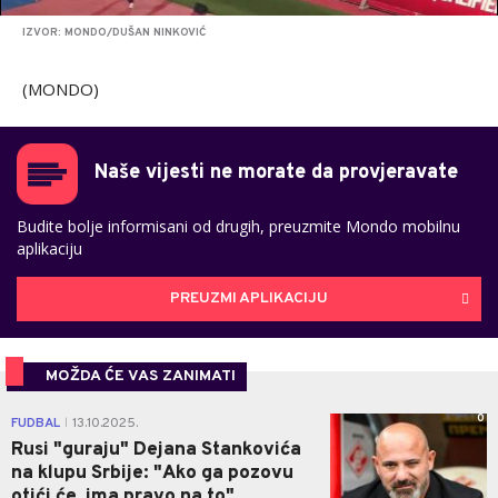
IZVOR: MONDO/DUŠAN NINKOVIĆ
(MONDO)
Naše vijesti ne morate da provjeravate
Budite bolje informisani od drugih, preuzmite Mondo mobilnu
aplikaciju
PREUZMI APLIKACIJU
MOŽDA ĆE VAS ZANIMATI
0
FUDBAL
13.10.2025.
|
Rusi "guraju" Dejana Stankovića
na klupu Srbije: "Ako ga pozovu
otići će, ima pravo na to"