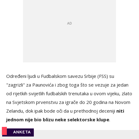
Određeni ljudi u Fudbalskom savezu Srbije (FSS) su
"zagrizli" za Paunovića i zbog toga što se vezuje za jedan
od rijetkih svijetlih fudbalskih trenutaka u ovom vijeku, zlato
na Svjetskom prvenstvu za igrače do 20 godina na Novom
Zelandu, dok ipak bode oči da u prethodnoj deceniji
niti
jednom nije bio blizu neke selektorske klupe
.
ANKETA