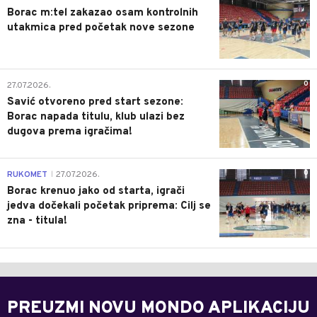
Borac m:tel zakazao osam kontrolnih
utakmica pred početak nove sezone
0
27.07.2026.
Savić otvoreno pred start sezone:
Borac napada titulu, klub ulazi bez
dugova prema igračima!
0
RUKOMET
27.07.2026.
|
Borac krenuo jako od starta, igrači
jedva dočekali početak priprema: Cilj se
zna - titula!
PREUZMI NOVU MONDO APLIKACIJU