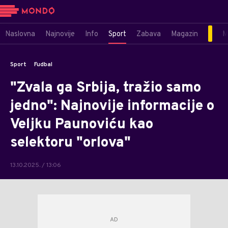
Naslovna
Najnovije
Info
Sport
Zabava
Magazin
M
Sport
Fudbal
"Zvala ga Srbija, tražio samo
jedno": Najnovije informacije o
Veljku Paunoviću kao
selektoru "orlova"
13.10.2025. / 13:06