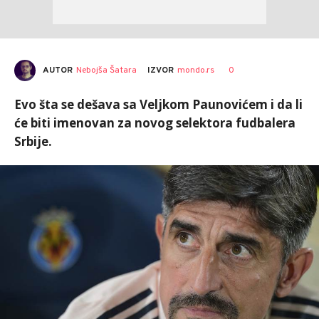
AUTOR
Nebojša Šatara
0
IZVOR
mondo.rs
Evo šta se dešava sa Veljkom Paunovićem i da li
će biti imenovan za novog selektora fudbalera
Srbije.