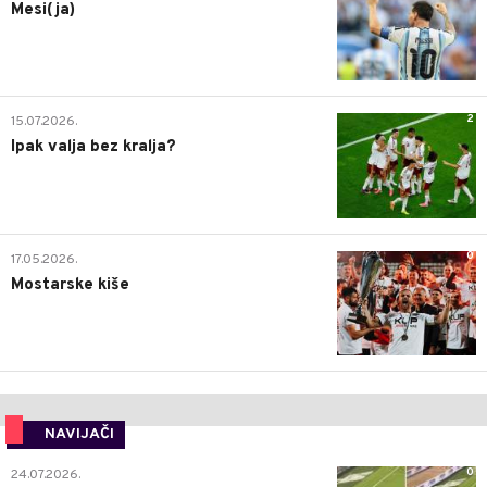
Mesi(ja)
2
15.07.2026.
Ipak valja bez kralja?
0
17.05.2026.
Mostarske kiše
NAVIJAČI
0
24.07.2026.