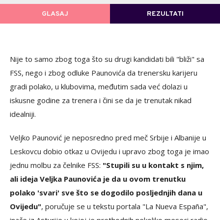
GLASAJ
REZULTATI
POVRATAK NA GLASANJE
Nije to samo zbog toga što su drugi kandidati bili "bliži" sa
FSS, nego i zbog odluke Paunovića da trenersku karijeru
gradi polako, u klubovima, međutim sada već dolazi u
iskusne godine za trenera i čini se da je trenutak nikad
idealniji.
Veljko Paunović je neposredno pred meč Srbije i Albanije u
Leskovcu dobio otkaz u Ovijedu i upravo zbog toga je imao
jednu molbu za čelnike FSS:
"Stupili su u kontakt s njim,
ali ideja Veljka Paunovića je da u ovom trenutku
polako 'svari' sve što se dogodilo posljednjih dana u
Ovijedu"
, poručuje se u tekstu portala "La Nueva España",
inače iz Asturije u kojoj je prethodnih nekoliko meseci radio