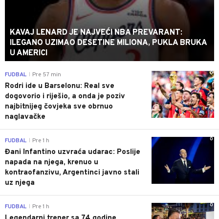
KAVAJ LENARD JE NAJVEĆI NBA PREVARANT:
ILEGANO UZIMAO DESETINE MILIONA, PUKLA BRUKA
U AMERICI
0
FUDBAL
Pre 57 min
|
Rodri ide u Barselonu: Real sve
dogovorio i riješio, a onda je poziv
najbitnijeg čovjeka sve obrnuo
naglavačke
0
FUDBAL
Pre 1 h
|
Đani Infantino uzvraća udarac: Poslije
napada na njega, krenuo u
kontraofanzivu, Argentinci javno stali
uz njega
0
FUDBAL
Pre 1 h
|
Legendarni trener sa 74 godine