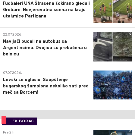
Fudbaleri UNA Štrasena šokirano gledali
Grobare: Nevjerovatna scena na kraju
utakmice Partizana
0
22.07.2026.
Navijači pucali na autobus sa
Argentincima: Dvojica su prebačena u
bolnicu
1
07.07.2026.
Levski se oglasio: Saopštenje
bugarskog šampiona nekoliko sati pred
meč sa Borcem!
FK BORAC
0
Pre 2 h