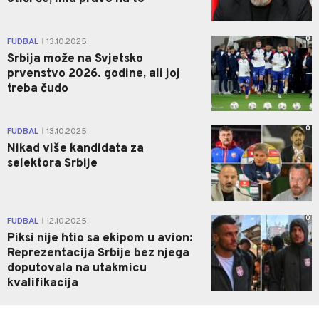
0
FUDBAL
13.10.2025.
|
Srbija može na Svjetsko
prvenstvo 2026. godine, ali joj
treba čudo
0
FUDBAL
13.10.2025.
|
Nikad više kandidata za
selektora Srbije
0
FUDBAL
12.10.2025.
|
Piksi nije htio sa ekipom u avion:
Reprezentacija Srbije bez njega
doputovala na utakmicu
kvalifikacija