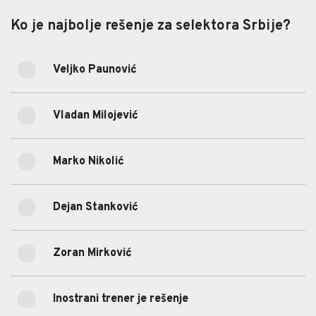
Ko je najbolje rešenje za selektora Srbije?
Ko je najbolje rešenje za selektora Srbije?
Veljko Paunović
72.42%
Veljko Paunović
(323)
Vladan Milojević
8.52%
Vladan Milojević
(38)
Marko Nikolić
5.16%
Marko Nikolić
(23)
Dejan Stanković
3.81%
Dejan Stanković
(17)
1.57%
Zoran Mirković
Zoran Mirković
(7)
8.52%
Inostrani trener je rešenje
Inostrani trener je rešenje
(38)