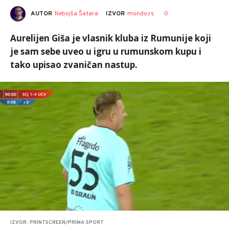
AUTOR
Nebojša Šatara
0
IZVOR
mondo.rs
Aurelijen Giša je vlasnik kluba iz Rumunije koji
je sam sebe uveo u igru u rumunskom kupu i
tako upisao zvaničan nastup.
IZVOR: PRINTSCREEN/PRIMA SPORT