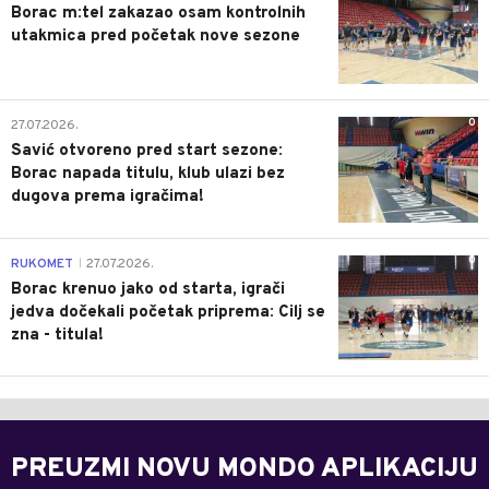
Borac m:tel zakazao osam kontrolnih
utakmica pred početak nove sezone
0
27.07.2026.
Savić otvoreno pred start sezone:
Borac napada titulu, klub ulazi bez
dugova prema igračima!
0
RUKOMET
27.07.2026.
|
Borac krenuo jako od starta, igrači
jedva dočekali početak priprema: Cilj se
zna - titula!
PREUZMI NOVU MONDO APLIKACIJU