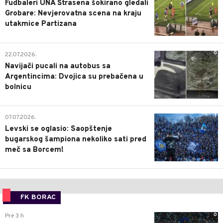
Fudbaleri UNA Štrasena šokirano gledali
Grobare: Nevjerovatna scena na kraju
utakmice Partizana
0
22.07.2026.
Navijači pucali na autobus sa
Argentincima: Dvojica su prebačena u
bolnicu
1
07.07.2026.
Levski se oglasio: Saopštenje
bugarskog šampiona nekoliko sati pred
meč sa Borcem!
FK BORAC
0
Pre 3 h