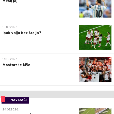
Mesi(ja)
2
15.07.2026.
Ipak valja bez kralja?
0
17.05.2026.
Mostarske kiše
NAVIJAČI
0
24.07.2026.