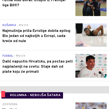
Futsal klub Borac istupio iz Premijer
lige BiH!?
0
KOŠARKA
Pre 3 h
|
Najmučnija priča Evrolige dobila epilog:
Bio jedan od najboljih u Evropi, sada
kreće od nule
0
FUDBAL
Pre 3 h
|
Dalić napustio Hrvatsku, pa postao peti
najplaćeniji na svetu: Staje dah od
plate koju će primati
KOLUMNA - NEBOJŠA ŠATARA
0
23.07.2026.