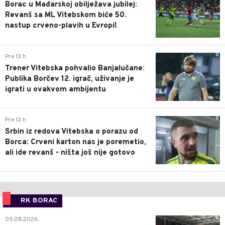
Borac u Mađarskoj obilježava jubilej:
Revanš sa ML Vitebskom biće 50.
nastup crveno-plavih u Evropi!
0
Pre 13 h
Trener Vitebska pohvalio Banjalučane:
Publika Borčev 12. igrač, uživanje je
igrati u ovakvom ambijentu
0
Pre 13 h
Srbin iz redova Vitebska o porazu od
Borca: Crveni karton nas je poremetio,
ali ide revanš - ništa još nije gotovo
RK BORAC
0
05.08.2026.