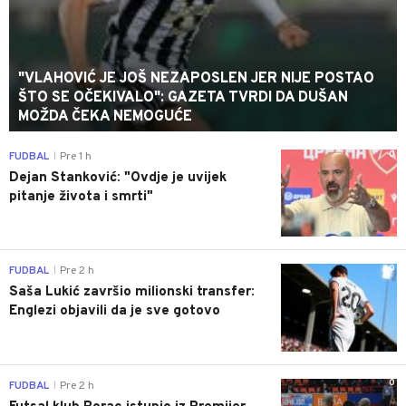
"VLAHOVIĆ JE JOŠ NEZAPOSLEN JER NIJE POSTAO
ŠTO SE OČEKIVALO": GAZETA TVRDI DA DUŠAN
MOŽDA ČEKA NEMOGUĆE
0
FUDBAL
Pre 1 h
|
Dejan Stanković: "Ovdje je uvijek
pitanje života i smrti"
0
FUDBAL
Pre 2 h
|
Saša Lukić završio milionski transfer:
Englezi objavili da je sve gotovo
0
FUDBAL
Pre 2 h
|