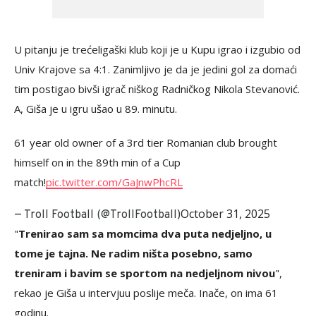
U pitanju je trećeligaški klub koji je u Kupu igrao i izgubio od
Univ Krajove sa 4:1. Zanimljivo je da je jedini gol za domaći
tim postigao bivši igrač niškog Radničkog Nikola Stevanović.
A, Giša je u igru ušao u 89. minutu.
61 year old owner of a 3rd tier Romanian club brought
himself on in the 89th min of a Cup
match!
pic.twitter.com/GaJnwPhcRL
October 31, 2025
— Troll Football (@TrollFootball)
"
Trenirao sam sa momcima dva puta nedjeljno, u
tome je tajna. Ne radim ništa posebno, samo
treniram i bavim se sportom na nedjeljnom nivou
",
rekao je Giša u intervjuu poslije meča. Inače, on ima 61
godinu.