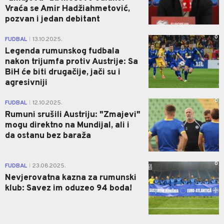
Vraća se Amir Hadžiahmetović,
pozvan i jedan debitant
0
FUDBAL
13.10.2025.
|
Legenda rumunskog fudbala
nakon trijumfa protiv Austrije: Sa
BiH će biti drugačije, jači su i
agresivniji
0
FUDBAL
12.10.2025.
|
Rumuni srušili Austriju: "Zmajevi"
mogu direktno na Mundijal, ali i
da ostanu bez baraža
0
FUDBAL
23.08.2025.
|
Nevjerovatna kazna za rumunski
klub: Savez im oduzeo 94 boda!