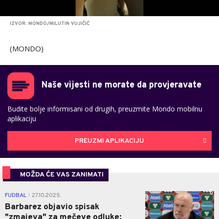
IZVOR: MONDO/MILUTIN VUJIČIĆ
(MONDO)
Naše vijesti ne morate da provjeravate
Budite bolje informisani od drugih, preuzmite Mondo mobilnu
aplikaciju
PREUZMI APLIKACIJU
MOŽDA ĆE VAS ZANIMATI
0
FUDBAL
27.10.2025.
|
Barbarez objavio spisak
"zmajeva" za mečeve odluke: