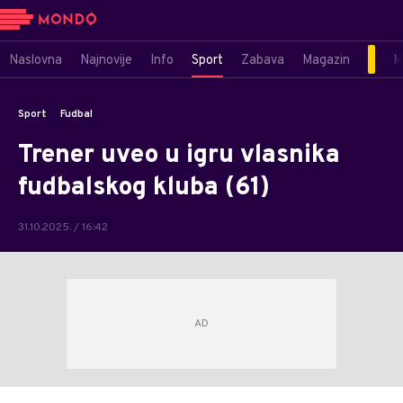
Naslovna
Najnovije
Info
Sport
Zabava
Magazin
M
Sport
Fudbal
Trener uveo u igru vlasnika
fudbalskog kluba (61)
31.10.2025. / 16:42